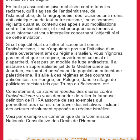
En tant qu’association juive mobilisée contre tous les
racismes, qu’il s’agisse de l’antisémitisme, de
l’islamophobie, de la négrophobie, des racismes anti rroms,
anti asiatique ou de tout autre racisme, nous sommes
vigilants quant au contenu des appels aux mobilisations
contre l’antisémitisme, et c’est pourquoi nous tenons à
vous informer et vous interpeller concernant l’objectif réel
de cette invitation.
Si cet objectif était de lutter efficacement contre
l’antisémitisme, il ne s’appuierait pas sur l’initiative d’un
maire ouvertement ami du régime israélien. Vous n’ignorez
pas en effet que ce régime, ouvertement colonial et
d’apartheid, n’est pas un modèle de lutte antiraciste. Il a
instauré un suprématisme juif de la Méditerranée au
Jourdain, excluant et persécutant la population autochtone
palestinienne. Il s’allie à des régimes et des courants
antisémites : en Hongrie, en Pologne, dans le sillage de
politiciens racistes tels que Trump ou Bolsonaro, etc
Concrètement, ce
sommet mondial des maires contre
l’antisémitisme
va vous demander de rallier la fameuse
définition de l’IHRA assortie de ses exemples qui
permettent aux maires d’entraver des initiatives incluant
des acteurs résolument opposés au régime israélien
Voici par exemple un communiqué de la Commission
Nationale Consultative des Droits de l’Homme :
Communiqué de la CNCDH : « En multipliant les