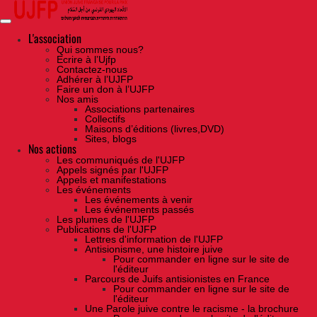
Skip
to
the
content
L'association
Qui sommes nous?
Ecrire à l’Ujfp
Contactez-nous
Adhérer à l’UJFP
Faire un don à l’UJFP
Nos amis
Associations partenaires
Collectifs
Maisons d’éditions (livres,DVD)
Sites, blogs
Nos actions
Les communiqués de l'UJFP
Appels signés par l'UJFP
Appels et manifestations
Les événements
Les événements à venir
Les événements passés
Les plumes de l'UJFP
Publications de l'UJFP
Lettres d'information de l'UJFP
Antisionisme, une histoire juive
Pour commander en ligne sur le site de
l'éditeur
Parcours de Juifs antisionistes en France
Pour commander en ligne sur le site de
l'éditeur
Une Parole juive contre le racisme - la brochure