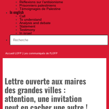
Réflexions sur l’antisionisme
Prisonniers palestiniens
Témoignages de Palestine
In english
Call
To understand
Analysis and debate
Statement
Testimony
In israel
Accueil UJFP
|
Les communiqués de l'UJFP
Lettre ouverte aux maires
des grandes villes :
attention, une invitation
peut en cacher une autre !