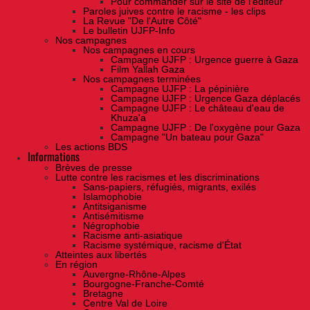
Pour commander sur le site de l'éditeur
Paroles juives contre le racisme - les clips
La Revue "De l'Autre Côté"
Le bulletin UJFP-Info
Nos campagnes
Nos campagnes en cours
Campagne UJFP : Urgence guerre à Gaza
Film Yallah Gaza
Nos campagnes terminées
Campagne UJFP : La pépinière
Campagne UJFP : Urgence Gaza déplacés
Campagne UJFP : Le château d'eau de
Khuza'a
Campagne UJFP : De l'oxygène pour Gaza
Campagne "Un bateau pour Gaza"
Les actions BDS
Informations
Brèves de presse
Lutte contre les racismes et les discriminations
Sans-papiers, réfugiés, migrants, exilés
Islamophobie
Antitsiganisme
Antisémitisme
Négrophobie
Racisme anti-asiatique
Racisme systémique, racisme d'État
Atteintes aux libertés
En région
Auvergne-Rhône-Alpes
Bourgogne-Franche-Comté
Bretagne
Centre Val de Loire