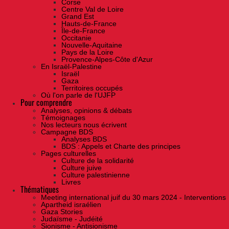
Corse
Centre Val de Loire
Grand Est
Hauts-de-France
Île-de-France
Occitanie
Nouvelle-Aquitaine
Pays de la Loire
Provence-Alpes-Côte d'Azur
En Israël-Palestine
Israël
Gaza
Territoires occupés
Où l'on parle de l'UJFP
Pour comprendre
Analyses, opinions & débats
Témoignages
Nos lecteurs nous écrivent
Campagne BDS
Analyses BDS
BDS : Appels et Charte des principes
Pages culturelles
Culture de la solidarité
Culture juive
Culture palestinienne
Livres
Thématiques
Meeting international juif du 30 mars 2024 - Interventions
Apartheid israélien
Gaza Stories
Judaïsme - Judéité
Sionisme - Antisionisme