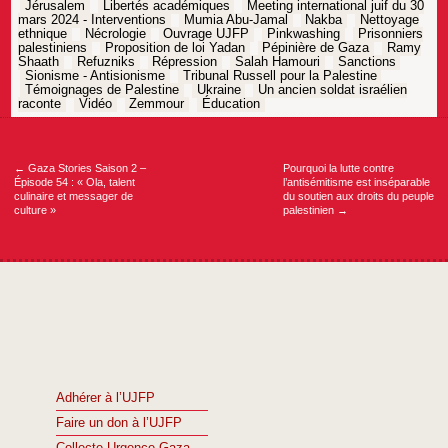
Jérusalem
Libertés académiques
Meeting international juif du 30
mars 2024 - Interventions
Mumia Abu-Jamal
Nakba
Nettoyage
ethnique
Nécrologie
Ouvrage UJFP
Pinkwashing
Prisonniers
palestiniens
Proposition de loi Yadan
Pépinière de Gaza
Ramy
Shaath
Refuzniks
Répression
Salah Hamouri
Sanctions
Sionisme - Antisionisme
Tribunal Russell pour la Palestine
Témoignages de Palestine
Ukraine
Un ancien soldat israélien
raconte
Vidéo
Zemmour
Éducation
Navigation
de
l’article
←
Gaza Stories Saison 2 –
Pourquoi la lutte contre
Épisode 54 : « Ola, talent
l’antisémitisme est inséparable
culinaire et messager de
du soutien aux droits du peuple
culture »
palestinien
→
Adhérer à l’UJFP
Faire un don à l’UJFP