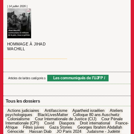
| 14 juillet 2026 |
HOMMAGE À JIHAD
WACHILL
Les communiqués de l'UJFP
Articles de la/des catégorie.s
Tous les dossiers
Actions judiciaires
Antifascisme
Apartheid israélien
Ateliers
psychologiques
BlackLivesMatter
Colloque 80 ans Auschwitz
Colonialisme
Cour Internationale de Justice (CIJ)
Cour Pénale
Internationale (CPI)
Covid
Diaspora
Droit international
France-
Afrique
Fêtes juives
Gaza Stories
Georges Ibrahim Abdallah
Génocide
Hassan Diab
JO Paris 2024
Judaïsme - Judéité