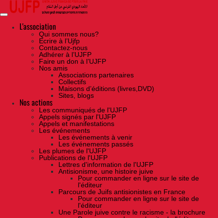
Skip
to
the
content
L'association
Qui sommes nous?
Ecrire à l’Ujfp
Contactez-nous
Adhérer à l’UJFP
Faire un don à l’UJFP
Nos amis
Associations partenaires
Collectifs
Maisons d’éditions (livres,DVD)
Sites, blogs
Nos actions
Les communiqués de l'UJFP
Appels signés par l'UJFP
Appels et manifestations
Les événements
Les événements à venir
Les événements passés
Les plumes de l'UJFP
Publications de l'UJFP
Lettres d'information de l'UJFP
Antisionisme, une histoire juive
Pour commander en ligne sur le site de
l'éditeur
Parcours de Juifs antisionistes en France
Pour commander en ligne sur le site de
l'éditeur
Une Parole juive contre le racisme - la brochure