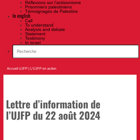
Réflexions sur l’antisionisme
Prisonniers palestiniens
Témoignages de Palestine
In english
Call
To understand
Analysis and debate
Statement
Testimony
In israel
Accueil UJFP
|
L'UJFP en action
Lettre d’information de
l’UJFP du 22 août 2024