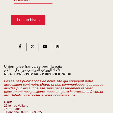
Connexion
Les archives
Union juive française pour la paix
الاتّحاد اليهودي الفرنسي من أجل السّلام
ההתאחדות היהודית הצרפתית למען השלום
Les seules publications de notre site qui engagent notre
association sont notre charte et nos communiqués. Les autres
articles publiés sur ce site sans nécessairement refléter
exactement nos positions, nous ont paru intéressants à verser
aux débats ou à porter à votre connaissance.
UJFP
21 ter rue Voltaire
75011 Paris
Téléphone : 07 81 89 95 25