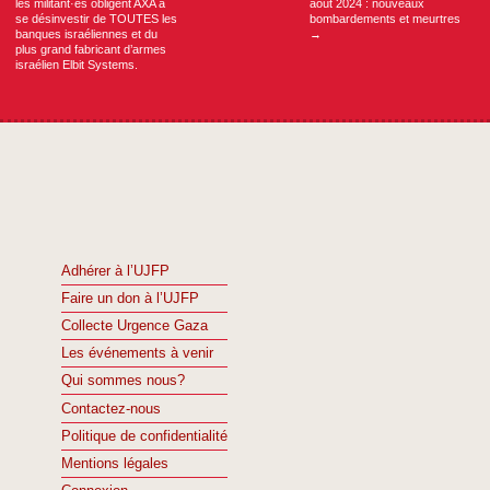
les militant·es obligent AXA à
août 2024 : nouveaux
se désinvestir de TOUTES les
bombardements et meurtres
banques israéliennes et du
→
plus grand fabricant d’armes
israélien Elbit Systems.
Adhérer à l’UJFP
Faire un don à l’UJFP
Collecte Urgence Gaza
Les événements à venir
Qui sommes nous?
Contactez-nous
Politique de confidentialité
Mentions légales