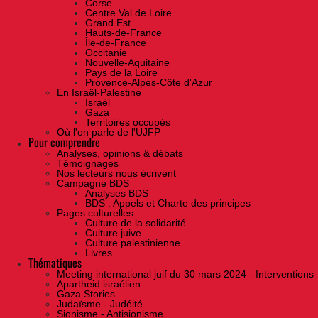
Corse
Centre Val de Loire
Grand Est
Hauts-de-France
Île-de-France
Occitanie
Nouvelle-Aquitaine
Pays de la Loire
Provence-Alpes-Côte d'Azur
En Israël-Palestine
Israël
Gaza
Territoires occupés
Où l'on parle de l'UJFP
Pour comprendre
Analyses, opinions & débats
Témoignages
Nos lecteurs nous écrivent
Campagne BDS
Analyses BDS
BDS : Appels et Charte des principes
Pages culturelles
Culture de la solidarité
Culture juive
Culture palestinienne
Livres
Thématiques
Meeting international juif du 30 mars 2024 - Interventions
Apartheid israélien
Gaza Stories
Judaïsme - Judéité
Sionisme - Antisionisme