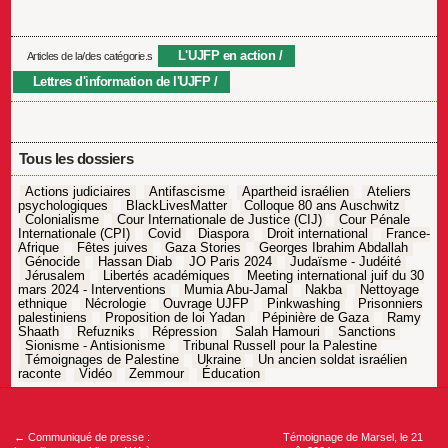
L'UJFP en action
Articles de la/des catégorie.s
Lettres d'information de l'UJFP
Tous les dossiers
Actions judiciaires
Antifascisme
Apartheid israélien
Ateliers
psychologiques
BlackLivesMatter
Colloque 80 ans Auschwitz
Colonialisme
Cour Internationale de Justice (CIJ)
Cour Pénale
Internationale (CPI)
Covid
Diaspora
Droit international
France-
Afrique
Fêtes juives
Gaza Stories
Georges Ibrahim Abdallah
Génocide
Hassan Diab
JO Paris 2024
Judaïsme - Judéité
Jérusalem
Libertés académiques
Meeting international juif du 30
mars 2024 - Interventions
Mumia Abu-Jamal
Nakba
Nettoyage
ethnique
Nécrologie
Ouvrage UJFP
Pinkwashing
Prisonniers
palestiniens
Proposition de loi Yadan
Pépinière de Gaza
Ramy
Shaath
Refuzniks
Répression
Salah Hamouri
Sanctions
Sionisme - Antisionisme
Tribunal Russell pour la Palestine
Témoignages de Palestine
Ukraine
Un ancien soldat israélien
raconte
Vidéo
Zemmour
Éducation
Navigation
de
l’article
←
Communiqué de presse :
Témoignage de Marsel, le 21