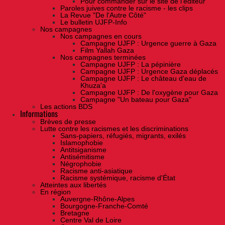
Pour commander sur le site de l'éditeur
Paroles juives contre le racisme - les clips
La Revue "De l'Autre Côté"
Le bulletin UJFP-Info
Nos campagnes
Nos campagnes en cours
Campagne UJFP : Urgence guerre à Gaza
Film Yallah Gaza
Nos campagnes terminées
Campagne UJFP : La pépinière
Campagne UJFP : Urgence Gaza déplacés
Campagne UJFP : Le château d'eau de
Khuza'a
Campagne UJFP : De l'oxygène pour Gaza
Campagne "Un bateau pour Gaza"
Les actions BDS
Informations
Brèves de presse
Lutte contre les racismes et les discriminations
Sans-papiers, réfugiés, migrants, exilés
Islamophobie
Antitsiganisme
Antisémitisme
Négrophobie
Racisme anti-asiatique
Racisme systémique, racisme d'État
Atteintes aux libertés
En région
Auvergne-Rhône-Alpes
Bourgogne-Franche-Comté
Bretagne
Centre Val de Loire