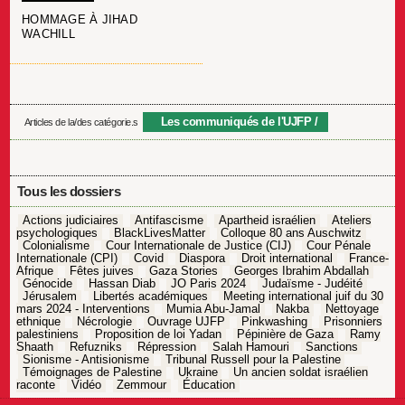
HOMMAGE À JIHAD
WACHILL
Les communiqués de l'UJFP
Articles de la/des catégorie.s
Tous les dossiers
Actions judiciaires
Antifascisme
Apartheid israélien
Ateliers
psychologiques
BlackLivesMatter
Colloque 80 ans Auschwitz
Colonialisme
Cour Internationale de Justice (CIJ)
Cour Pénale
Internationale (CPI)
Covid
Diaspora
Droit international
France-
Afrique
Fêtes juives
Gaza Stories
Georges Ibrahim Abdallah
Génocide
Hassan Diab
JO Paris 2024
Judaïsme - Judéité
Jérusalem
Libertés académiques
Meeting international juif du 30
mars 2024 - Interventions
Mumia Abu-Jamal
Nakba
Nettoyage
ethnique
Nécrologie
Ouvrage UJFP
Pinkwashing
Prisonniers
palestiniens
Proposition de loi Yadan
Pépinière de Gaza
Ramy
Shaath
Refuzniks
Répression
Salah Hamouri
Sanctions
Sionisme - Antisionisme
Tribunal Russell pour la Palestine
Témoignages de Palestine
Ukraine
Un ancien soldat israélien
raconte
Vidéo
Zemmour
Éducation
Navigation