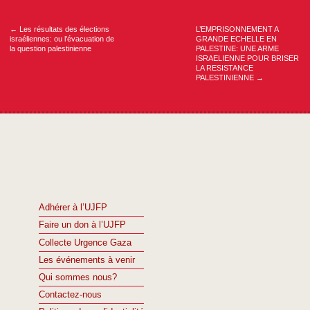
de
l’article
←
Les résultats des élections
L’EMPRISONNEMENT A
israéliennes: ou l’évacuation de
GRANDE ECHELLE EN
la question palestinienne
PALESTINE: UNE ARME
ISRAELIENNE POUR BRISER
LA RESISTANCE
PALESTINIENNE
→
Adhérer à l’UJFP
Faire un don à l’UJFP
Collecte Urgence Gaza
Les événements à venir
Qui sommes nous?
Contactez-nous