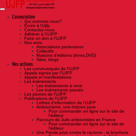
Skip
to
the
content
L'association
Qui sommes nous?
Ecrire à l’Ujfp
Contactez-nous
Adhérer à l’UJFP
Faire un don à l’UJFP
Nos amis
Associations partenaires
Collectifs
Maisons d’éditions (livres,DVD)
Sites, blogs
Nos actions
Les communiqués de l'UJFP
Appels signés par l'UJFP
Appels et manifestations
Les événements
Les événements à venir
Les événements passés
Les plumes de l'UJFP
Publications de l'UJFP
Lettres d'information de l'UJFP
Antisionisme, une histoire juive
Pour commander en ligne sur le site de
l'éditeur
Parcours de Juifs antisionistes en France
Pour commander en ligne sur le site de
l'éditeur
Une Parole juive contre le racisme - la brochure