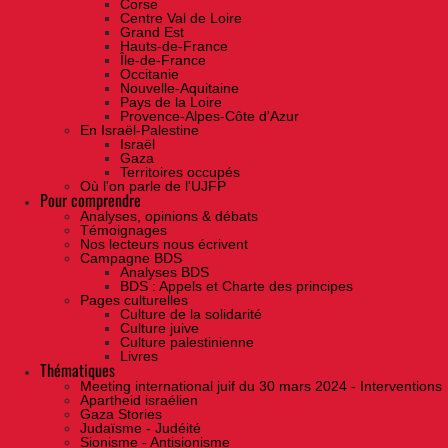
Corse
Centre Val de Loire
Grand Est
Hauts-de-France
Île-de-France
Occitanie
Nouvelle-Aquitaine
Pays de la Loire
Provence-Alpes-Côte d'Azur
En Israël-Palestine
Israël
Gaza
Territoires occupés
Où l'on parle de l'UJFP
Pour comprendre
Analyses, opinions & débats
Témoignages
Nos lecteurs nous écrivent
Campagne BDS
Analyses BDS
BDS : Appels et Charte des principes
Pages culturelles
Culture de la solidarité
Culture juive
Culture palestinienne
Livres
Thématiques
Meeting international juif du 30 mars 2024 - Interventions
Apartheid israélien
Gaza Stories
Judaïsme - Judéité
Sionisme - Antisionisme