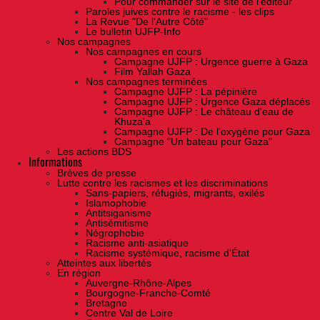
Pour commander sur le site de l'éditeur
Paroles juives contre le racisme - les clips
La Revue "De l'Autre Côté"
Le bulletin UJFP-Info
Nos campagnes
Nos campagnes en cours
Campagne UJFP : Urgence guerre à Gaza
Film Yallah Gaza
Nos campagnes terminées
Campagne UJFP : La pépinière
Campagne UJFP : Urgence Gaza déplacés
Campagne UJFP : Le château d'eau de
Khuza'a
Campagne UJFP : De l'oxygène pour Gaza
Campagne "Un bateau pour Gaza"
Les actions BDS
Informations
Brèves de presse
Lutte contre les racismes et les discriminations
Sans-papiers, réfugiés, migrants, exilés
Islamophobie
Antitsiganisme
Antisémitisme
Négrophobie
Racisme anti-asiatique
Racisme systémique, racisme d'État
Atteintes aux libertés
En région
Auvergne-Rhône-Alpes
Bourgogne-Franche-Comté
Bretagne
Centre Val de Loire