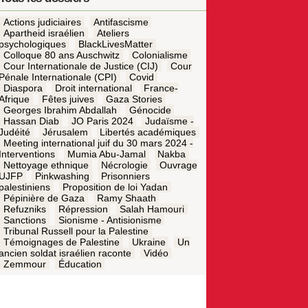
Actions judiciaires
Antifascisme
Apartheid israélien
Ateliers
psychologiques
BlackLivesMatter
Colloque 80 ans Auschwitz
Colonialisme
Cour Internationale de Justice (CIJ)
Cour
Pénale Internationale (CPI)
Covid
Diaspora
Droit international
France-
Afrique
Fêtes juives
Gaza Stories
Georges Ibrahim Abdallah
Génocide
Hassan Diab
JO Paris 2024
Judaïsme -
Judéité
Jérusalem
Libertés académiques
Meeting international juif du 30 mars 2024 -
Interventions
Mumia Abu-Jamal
Nakba
Nettoyage ethnique
Nécrologie
Ouvrage
UJFP
Pinkwashing
Prisonniers
palestiniens
Proposition de loi Yadan
Pépinière de Gaza
Ramy Shaath
Refuzniks
Répression
Salah Hamouri
Sanctions
Sionisme - Antisionisme
Tribunal Russell pour la Palestine
Témoignages de Palestine
Ukraine
Un
ancien soldat israélien raconte
Vidéo
Zemmour
Éducation