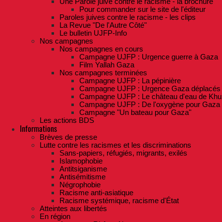
Une Parole juive contre le racisme - la brochure
Pour commander sur le site de l'éditeur
Paroles juives contre le racisme - les clips
La Revue "De l'Autre Côté"
Le bulletin UJFP-Info
Nos campagnes
Nos campagnes en cours
Campagne UJFP : Urgence guerre à Gaza
Film Yallah Gaza
Nos campagnes terminées
Campagne UJFP : La pépinière
Campagne UJFP : Urgence Gaza déplacés
Campagne UJFP : Le château d'eau de Khu
Campagne UJFP : De l'oxygène pour Gaza
Campagne "Un bateau pour Gaza"
Les actions BDS
Informations
Brèves de presse
Lutte contre les racismes et les discriminations
Sans-papiers, réfugiés, migrants, exilés
Islamophobie
Antitsiganisme
Antisémitisme
Négrophobie
Racisme anti-asiatique
Racisme systémique, racisme d'État
Atteintes aux libertés
En région