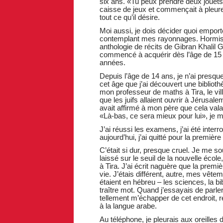
six ans. «Tu peux prendre deux jouets
caisse de jeux et commençait à pleurer
tout ce qu’il désire.
Moi aussi, je dois décider quoi emporte
contemplant mes rayonnages. Hormis
anthologie de récits de Gibran Khalil G
commencé à acquérir dès l’âge de 15
années.
Depuis l’âge de 14 ans, je n’ai presqu
cet âge que j’ai découvert une biblioth
mon professeur de maths à Tira, le vill
que les juifs allaient ouvrir à Jérusal
avait affirmé à mon père que cela vala
«Là-bas, ce sera mieux pour lui», je
J’ai réussi les examens, j’ai été inter
aujourd’hui, j’ai quitté pour la premièr
C’était si dur, presque cruel. Je me 
laissé sur le seuil de la nouvelle école
à Tira. J’ai écrit naguère que la prem
vie. J’étais différent, autre, mes vête
étaient en hébreu – les sciences, la bib
traître mot. Quand j’essayais de par
tellement m’échapper de cet endroit, 
à la langue arabe.
Au téléphone, je pleurais aux oreilles