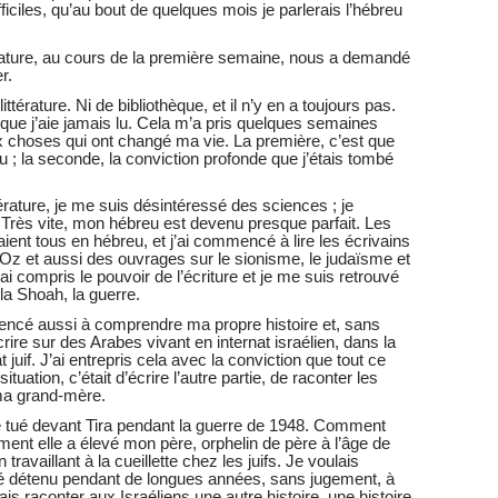
ficiles, qu’au bout de quelques mois je parlerais l’hébreu
rature, au cours de la première semaine, nous a demandé
r.
ttérature. Ni de bibliothèque, et il n’y en a toujours pas.
que j’aie jamais lu. Cela m’a pris quelques semaines
 deux choses qui ont changé ma vie. La première, c’est que
reu ; la seconde, la conviction profonde que j’étais tombé
érature, je me suis désintéressé des sciences ; je
is. Très vite, mon hébreu est devenu presque parfait. Les
étaient tous en hébreu, et j’ai commencé à lire les écrivains
Oz et aussi des ouvrages sur le sionisme, le judaïsme et
j’ai compris le pouvoir de l’écriture et je me suis retrouvé
, la Shoah, la guerre.
encé aussi à comprendre ma propre histoire et, sans
rire sur des Arabes vivant en internat israélien, dans la
at juif. J’ai entrepris cela avec la conviction que tout ce
tuation, c’était d’écrire l’autre partie, de raconter les
ma grand-mère.
 tué devant Tira pendant la guerre de 1948. Comment
nt elle a élevé mon père, orphelin de père à l’âge de
ravaillant à la cueillette chez les juifs. Je voulais
té détenu pendant de longues années, sans jugement, à
is raconter aux Israéliens une autre histoire, une histoire