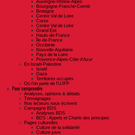
Auvergne-Rhône-Alpes
Bourgogne-Franche-Comté
Bretagne
Centre Val de Loire
Corse
Centre Val de Loire
Grand Est
Hauts-de-France
Île-de-France
Occitanie
Nouvelle-Aquitaine
Pays de la Loire
Provence-Alpes-Côte d'Azur
En Israël-Palestine
Israël
Gaza
Territoires occupés
Où l'on parle de l'UJFP
Pour comprendre
Analyses, opinions & débats
Témoignages
Nos lecteurs nous écrivent
Campagne BDS
Analyses BDS
BDS : Appels et Charte des principes
Pages culturelles
Culture de la solidarité
Culture juive