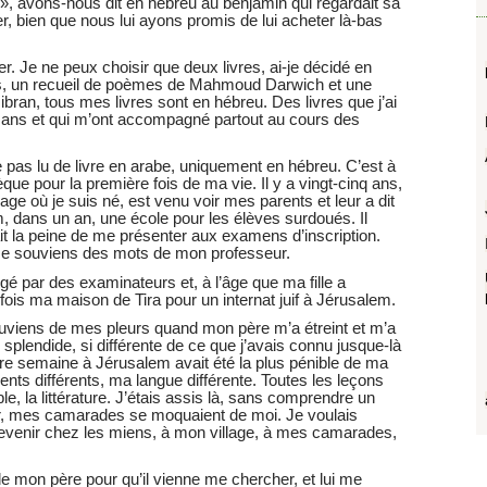
», avons-nous dit en hébreu au benjamin qui regardait sa
, bien que nous lui ayons promis de lui acheter là-bas
r. Je ne peux choisir que deux livres, ai-je décidé en
, un recueil de poèmes de Mahmoud Darwich et une
ibran, tous mes livres sont en hébreu. Des livres que j’ai
 ans et qui m’ont accompagné partout au cours des
e pas lu de livre en arabe, uniquement en hébreu. C’est à
èque pour la première fois de ma vie. Il y a vingt-cinq ans,
age où je suis né, est venu voir mes parents et leur a dit
em, dans un an, une école pour les élèves surdoués. Il
it la peine de me présenter aux examens d’inscription.
 me souviens des mots de mon professeur.
rogé par des examinateurs et, à l’âge que ma fille a
e fois ma maison de Tira pour un internat juif à Jérusalem.
souviens de mes pleurs quand mon père m’a étreint et m’a
, splendide, si différente de ce que j’avais connu jusque-là
ière semaine à Jérusalem avait été la plus pénible de ma
ments différents, ma langue différente. Toutes les leçons
le, la littérature. J’étais assis là, sans comprendre un
ler, mes camarades se moquaient de moi. Je voulais
revenir chez les miens, à mon village, à mes camarades,
 de mon père pour qu’il vienne me chercher, et lui me