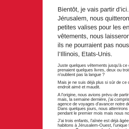
Bientôt, je vais partir d’i
Jérusalem, nous quitteron
petites valises pour les e
vêtements, nous laisserons
ils ne pourraient pas nous
l’Illinois, Etats-Unis.
Juste quelques vêtements jusqu’à ce qu’
prenaient quelques livres, deux ou tro
n’oublient pas la langue ?
Mais je ne suis déjà plus si sûr de c
endroit aimé et maudit.
A l’origine, nous avions prévu de part
mais, la semaine dernière, j’ai compri
agence de voyages d’avancer notre dépa
Dans quelques jours, nous atterrirons
pendant le premier mois mais nous no
J’ai trois enfants, l’aînée est déjà âg
habitons à Jérusalem-Ouest, l’unique 