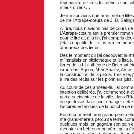
répondait que seuls les débuts sont dif
mieux qu’eux…
Je me souviens que mon prof de litté
de lire l’Attrape-cœurs de J. D. Salinge
A Tira, nous n’avions pas de cours de li
L’Attrape-cœurs est le premier roman 
pour le lire et, à la fin, j’ai compris
j’étais capable de lire un livre en héb
amoureux des livres.
Dès le moment où j’ai découvert la litt
m’installais en bibliothèque et je lisa
livres de la bibliothèque de l’internat 
israéliens, Agnon, Meïr Shalev, Amos 
la construction de la patrie. Très vite, 
à lire des récits sur les pionniers juifs
Au cours de ces années-là, j’ai comm
intention délibérée, j’ai commencé à éc
partie occidentale de la ville, dans l’Et
que je devais faire pour changer cette si
histoires entendues de la bouche de 
Ecrire comment mon grand-père a été
ma grand-mère a perdu sa terre, comme
quelques mois, en gagnant son pain en t
raconter en hébreu mon père, qui a é
cause de ses idées politiques. Je voula