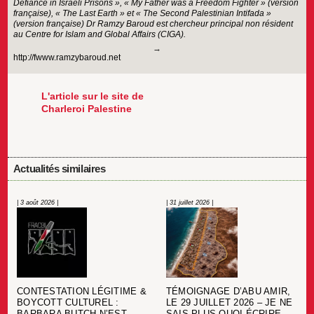
Defiance in Israeli Prisons », « My Father was a Freedom Fighter » (version
française), « The Last Earth » et « The Second Palestinian Intifada »
(version française) Dr Ramzy Baroud est chercheur principal non résident
au Centre for Islam and Global Affairs (CIGA).
http://fwww.ramzybaroud.net
L'article sur le site de
Charleroi Palestine
Actualités similaires
| 3 août 2026 |
| 31 juillet 2026 |
CONTESTATION LÉGITIME &
TÉMOIGNAGE D’ABU AMIR,
BOYCOTT CULTUREL :
LE 29 JUILLET 2026 – JE NE