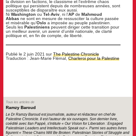
la division en factions, le classisme et l’extrême chaos
politique qui persistent depuis de nombreuses années, sont
susceptibles de disparaître eux aussi.
Ni
Washington
ou
Tel-Aviv
, ni l’
AP
de
Mahmoud
Abbas
ne sont en mesure de ressusciter la culture passée
et misérable qu’
Oslo
a imposée au peuple palestinien.
Seuls les
Palestiniens
peuvent diriger cette transition pour
un meilleur avenir, un avenir d’unité nationale, de clarté
politique et, en fin de compte, de liberté.
Publié le 2 juin 2021 sur
The Palestine Chronicle
Traduction : Jean-Marie Flémal,
Charleroi pour la Palestine
Tous les articles de
Ramzy Baroud
Le Dr Ramzy Baroud est journaliste, auteur et rédacteur en chef de
Palestine Chronicle. Il est l'auteur de six ouvrages. Son dernier livre,
coédité avec Ilan Pappé, s'intitule « Our Vision for Liberation : Engaged
Palestinian Leaders and Intellectuals Speak out ». Parmi ses autres livres
figurent « These Chains Will Be Broken: Palestinian Stories of Struggle and