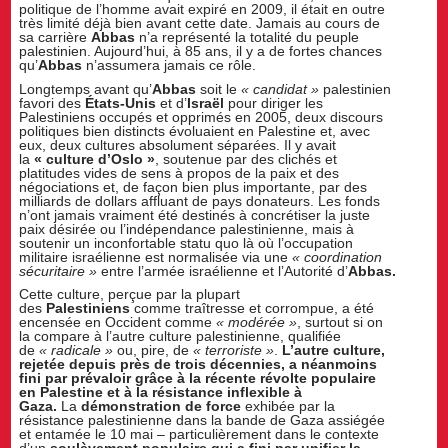
politique de l’homme avait expiré en 2009, il était en outre
très limité déjà bien avant cette date. Jamais au cours de
sa carrière
Abbas
n’a représenté la totalité du peuple
palestinien. Aujourd’hui, à 85 ans, il y a de fortes chances
qu’
Abbas
n’assumera jamais ce rôle.
Longtemps avant qu’
Abbas
soit le
« candidat »
palestinien
favori des
États-Unis
et d’
Israël
pour diriger les
Palestiniens occupés et opprimés en 2005, deux discours
politiques bien distincts évoluaient en Palestine et, avec
eux, deux cultures absolument séparées. Il y avait
la
« culture d’Oslo »
, soutenue par des clichés et
platitudes vides de sens à propos de la paix et des
négociations et, de façon bien plus importante, par des
milliards de dollars affluant de pays donateurs. Les fonds
n’ont jamais vraiment été destinés à concrétiser la juste
paix désirée ou l’indépendance palestinienne, mais à
soutenir un inconfortable statu quo là où l’occupation
militaire israélienne est normalisée via une
« coordination
sécuritaire »
entre l’armée israélienne et l’Autorité d’
Abbas.
Cette culture, perçue par la plupart
des
Palestiniens
comme traîtresse et corrompue, a été
encensée en Occident comme
« modérée »
, surtout si on
la compare à l’autre culture palestinienne, qualifiée
de
« radicale »
ou, pire, de
« terroriste »
.
L’autre culture,
rejetée depuis près de trois décennies, a néanmoins
fini par prévaloir grâce à la récente révolte populaire
en Palestine et à la résistance inflexible à
Gaza.
La
démonstration de force
exhibée par la
résistance palestinienne dans la bande de Gaza assiégée
et entamée le 10 mai – particulièrement dans le contexte