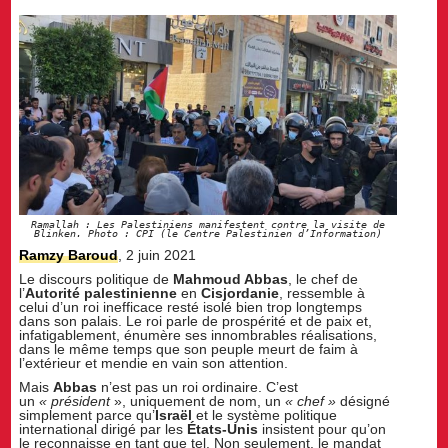
Ramallah : Les Palestiniens manifestent contre la visite de
Blinken. Photo : CPI (le Centre Palestinien d’Information)
Ramzy Baroud
, 2 juin 2021
Le discours politique de
Mahmoud Abbas
, le chef de
l’
Autorité palestinienne
en
Cisjordanie
, ressemble à
celui d’un roi inefficace resté isolé bien trop longtemps
dans son palais. Le roi parle de prospérité et de paix et,
infatigablement, énumère ses innombrables réalisations,
dans le même temps que son peuple meurt de faim à
l’extérieur et mendie en vain son attention.
Mais
Abbas
n’est pas un roi ordinaire. C’est
un
« président
», uniquement de nom, un
« chef »
désigné
simplement parce qu’
Israël
et le système politique
international dirigé par les
États-Unis
insistent pour qu’on
le reconnaisse en tant que tel. Non seulement, le mandat