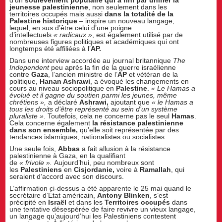
d’un
soulèvement populaire qui a fini par unifier la
jeunesse palestinienne
, non seulement dans les
territoires occupés mais aussi
dans la totalité de la
Palestine historique
– inspire un nouveau langage,
lequel, en sus d’être celui d’une poigne
d’intellectuels
« radicaux »
, est également utilisé par de
nombreuses figures politiques et académiques qui ont
longtemps été affiliées à l’
AP.
Dans une interview accordée au journal britannique
The
Independent
peu après la fin de la guerre israélienne
contre
Gaza
, l’ancien ministre de l’
AP
et vétéran de la
politique,
Hanan Ashrawi
, a évoqué les changements en
cours au niveau sociopolitique en
Palestine
.
« Le Hamas a
évolué et il gagne du soutien parmi les jeunes, même
chrétiens »,
a déclaré
Ashrawi,
ajoutant que
« le Hamas a
tous les droits d’être représenté au sein d’un système
pluraliste »
. Toutefois, cela ne concerne pas le seul
Hamas
.
Cela concerne également
la résistance palestinienne
dans son ensemble,
qu’elle soit représentée par des
tendances islamiques, nationalistes ou socialistes.
Une seule fois,
Abbas
a fait allusion à la résistance
palestinienne à Gaza, en la qualifiant
de
« frivole ».
Aujourd’hui, peu nombreux sont
les
Palestiniens
en
Cisjordanie,
voire à
Ramallah
, qui
seraient d’accord avec son discours.
L’affirmation ci-dessus a été apparente le 25 mai quand le
secrétaire d’État américain,
Antony Blinken
, s’est
précipité en
Israël
et dans les
Territoires occupés
dans
une tentative désespérée de faire revivre un vieux langage,
un langage qu’aujourd’hui les Palestiniens contestent