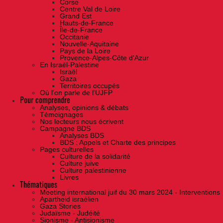
Corse
Centre Val de Loire
Grand Est
Hauts-de-France
Île-de-France
Occitanie
Nouvelle-Aquitaine
Pays de la Loire
Provence-Alpes-Côte d'Azur
En Israël-Palestine
Israël
Gaza
Territoires occupés
Où l'on parle de l'UJFP
Pour comprendre
Analyses, opinions & débats
Témoignages
Nos lecteurs nous écrivent
Campagne BDS
Analyses BDS
BDS : Appels et Charte des principes
Pages culturelles
Culture de la solidarité
Culture juive
Culture palestinienne
Livres
Thématiques
Meeting international juif du 30 mars 2024 - Interventions
Apartheid israélien
Gaza Stories
Judaïsme - Judéité
Sionisme - Antisionisme