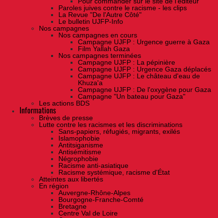
Pour commander sur le site de l'éditeur
Paroles juives contre le racisme - les clips
La Revue "De l'Autre Côté"
Le bulletin UJFP-Info
Nos campagnes
Nos campagnes en cours
Campagne UJFP : Urgence guerre à Gaza
Film Yallah Gaza
Nos campagnes terminées
Campagne UJFP : La pépinière
Campagne UJFP : Urgence Gaza déplacés
Campagne UJFP : Le château d'eau de
Khuza'a
Campagne UJFP : De l'oxygène pour Gaza
Campagne "Un bateau pour Gaza"
Les actions BDS
Informations
Brèves de presse
Lutte contre les racismes et les discriminations
Sans-papiers, réfugiés, migrants, exilés
Islamophobie
Antitsiganisme
Antisémitisme
Négrophobie
Racisme anti-asiatique
Racisme systémique, racisme d'État
Atteintes aux libertés
En région
Auvergne-Rhône-Alpes
Bourgogne-Franche-Comté
Bretagne
Centre Val de Loire