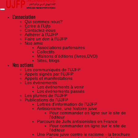
Skip
to
the
content
L'association
Qui sommes nous?
Ecrire à l’Ujfp
Contactez-nous
Adhérer à l’UJFP
Faire un don à l’UJFP
Nos amis
Associations partenaires
Collectifs
Maisons d’éditions (livres,DVD)
Sites, blogs
Nos actions
Les communiqués de l'UJFP
Appels signés par l'UJFP
Appels et manifestations
Les événements
Les événements à venir
Les événements passés
Les plumes de l'UJFP
Publications de l'UJFP
Lettres d'information de l'UJFP
Antisionisme, une histoire juive
Pour commander en ligne sur le site de
l'éditeur
Parcours de Juifs antisionistes en France
Pour commander en ligne sur le site de
l'éditeur
Une Parole juive contre le racisme - la brochure