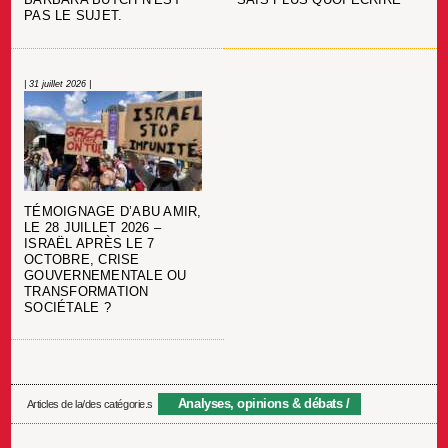
BARBARA BUTCH N’EST
SAIS PLUS QUOI ÉCRIRE
PAS LE SUJET.
| 31 juillet 2026 |
TÉMOIGNAGE D’ABU AMIR,
LE 28 JUILLET 2026 –
ISRAËL APRÈS LE 7
OCTOBRE, CRISE
GOUVERNEMENTALE OU
TRANSFORMATION
SOCIÉTALE ?
Analyses, opinions & débats
Articles de la/des catégorie.s