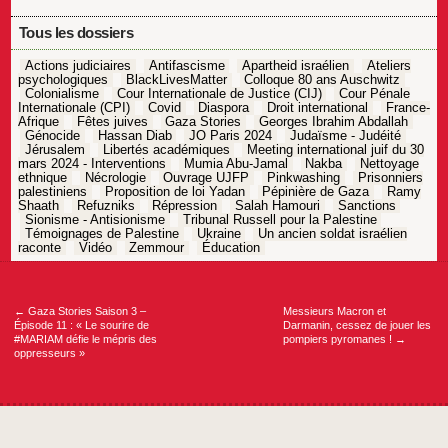
Tous les dossiers
Actions judiciaires
Antifascisme
Apartheid israélien
Ateliers
psychologiques
BlackLivesMatter
Colloque 80 ans Auschwitz
Colonialisme
Cour Internationale de Justice (CIJ)
Cour Pénale
Internationale (CPI)
Covid
Diaspora
Droit international
France-
Afrique
Fêtes juives
Gaza Stories
Georges Ibrahim Abdallah
Génocide
Hassan Diab
JO Paris 2024
Judaïsme - Judéité
Jérusalem
Libertés académiques
Meeting international juif du 30
mars 2024 - Interventions
Mumia Abu-Jamal
Nakba
Nettoyage
ethnique
Nécrologie
Ouvrage UJFP
Pinkwashing
Prisonniers
palestiniens
Proposition de loi Yadan
Pépinière de Gaza
Ramy
Shaath
Refuzniks
Répression
Salah Hamouri
Sanctions
Sionisme - Antisionisme
Tribunal Russell pour la Palestine
Témoignages de Palestine
Ukraine
Un ancien soldat israélien
raconte
Vidéo
Zemmour
Éducation
Navigation
de
l’article
←
Gaza Stories Saison 3 –
Messieurs Macron et
Épisode 11 : « Le sourire de
Darmanin, cessez de jouer les
#MARIAM défie le mépris des
pompiers pyromanes !
→
oppresseurs »