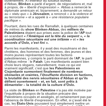
ouvertement. À l’intérieur du luxueux bureau
d’Abbas,
Blinken
a parlé d’argent, de négociations et, mal
à propos, de
« liberté d’expression ».
Abbas a remercié le
diplomate américain et, bizarrement, a demandé un retour
au
« statu quo »
à
Jérusalem
, a renoncé
« à la violence et
au terrorisme »
et a appelé à
« une résistance populaire
pacifique ».
Pourtant, dans les rues de Ramallah, à quelques centaines
de mètres du
show Blinken-Abbas,
des
milliers de
Palestiniens
étaient aux prises avec la police de l’
AP
tout
en scandant
« l’Amérique est la tête du serpent », « la
coordination sécuritaire est une infâmie »
et
« les
accords d’Oslo, c’est fini ».
Parmi les manifestants, il y avait des musulmans et des
chrétiens, des hommes et des femmes, des jeunes et des
moins jeunes représentant toutes les factions
palestiniennes, y compris le parti dominant de l’
AP
, le parti
d’Abbas même : le
Fatah
. Les manifestants avaient bien
choisi leurs slogans, naturellement, mais ce qui est
vraiment significatif, c’est que
les Palestiniens en
Cisjordanie surmontent finalement de nombreux
obstacles et craintes, l’étouffante division en factions,
la brutalité des nervis sécuritaires d’Abbas et qu’ils
défient ouvertement – et, en fait, sont prêts à
démanteler – la totalité de la culture d’Oslo.
La visite de
Blinken
en
Palestine
n’a pas été motivée par
l’inquiétude à propos de la situation précaire des
Palestiniens occupés et assiégés, et certainement pas par
l’absence de liberté d’expression. En effet, si ç’avait été le
cas, les
États-Unis
pouvaient tout simplement mettre un