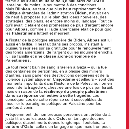
terme à
leur aide militaire de 3,8 milliards de USD
à
Israël ou, du moins, la soumettre à des conditions.
Mais
Blinken
, en tant que plus haut représentant de la
politique étrangère de l’administration
Biden
, n’avait rien
de neuf à proposer sur le plan des idées nouvelles, des
stratégies, des plans, et encore moins du langage. Tout ce
qu’il avait, c’étaient des promesses de plus d’argent encore
pour
Abbas,
comme si l’aide américaine était ce pour quoi
les
Palestiniens
luttent et meurent.
À l’instar de la politique étrangère de
Biden, Abbas
est lui
aussi en faillite. Il hésitait dans ses propos, insistant à
plusieurs reprises sur sa gratitude pour le renouvellement
des fonds américains, de l’argent qui les indûment enrichis,
lui, sa famille et
une classe archi-corrompue de
Palestiniens.
Le tout récent bain de sang israélien à
Gaza
– qui a tué
des centaines de personnes, en a blessé des milliers
d’autres, sans parler des destructions délibérées et de la
violence systématique en
Cisjordanie
et ailleurs – sont des
moments importants dans l’histoire de la Palestine, non en
raison de la tragédie orchestrée une fois de plus par Israël,
mais en raison de
la résilience du peuple palestinien
dans sa réponse collective à cette tragédie
. Les
conséquences de cette réponse sont susceptibles de
modifier le paradigme politique en Palestine pour les
années à venir.
Fréquemment, de nombreuses personnes ont prétendu à
juste titre que les accords d’
Oslo,
en tant que doctrine
politique, étaient morts depuis longtemps. Toutefois,
la
culture d’Oslo
, celle d’un langage unique mais trompeur,