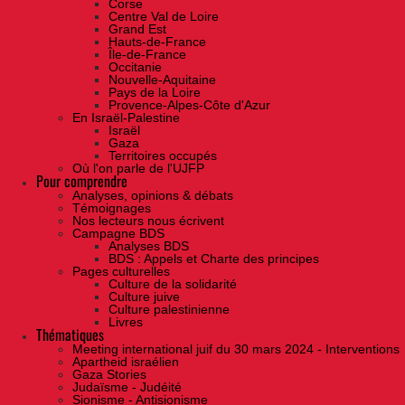
Corse
Centre Val de Loire
Grand Est
Hauts-de-France
Île-de-France
Occitanie
Nouvelle-Aquitaine
Pays de la Loire
Provence-Alpes-Côte d'Azur
En Israël-Palestine
Israël
Gaza
Territoires occupés
Où l'on parle de l'UJFP
Pour comprendre
Analyses, opinions & débats
Témoignages
Nos lecteurs nous écrivent
Campagne BDS
Analyses BDS
BDS : Appels et Charte des principes
Pages culturelles
Culture de la solidarité
Culture juive
Culture palestinienne
Livres
Thématiques
Meeting international juif du 30 mars 2024 - Interventions
Apartheid israélien
Gaza Stories
Judaïsme - Judéité
Sionisme - Antisionisme