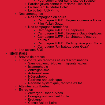
Pour commander sur le site de l'éditeur
Paroles juives contre le racisme - les clips
La Revue "De l'Autre Côté"
Le bulletin UJFP-Info
Nos campagnes
Nos campagnes en cours
Campagne UJFP : Urgence guerre à Gaza
Film Yallah Gaza
Nos campagnes terminées
Campagne UJFP : La pépinière
Campagne UJFP : Urgence Gaza déplacés
Campagne UJFP : Le château d'eau de
Khuza'a
Campagne UJFP : De l'oxygène pour Gaza
Campagne "Un bateau pour Gaza"
Les actions BDS
Informations
Brèves de presse
Lutte contre les racismes et les discriminations
Sans-papiers, réfugiés, migrants, exilés
Islamophobie
Antitsiganisme
Antisémitisme
Négrophobie
Racisme anti-asiatique
Racisme systémique, racisme d'État
Atteintes aux libertés
En région
Auvergne-Rhône-Alpes
Bourgogne-Franche-Comté
Bretagne
Centre Val de Loire