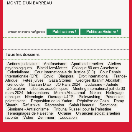
MONTE D’UN BARREAU
Publications
Politique-Histoire
Articles de la/des catégorie.s
Tous les dossiers
Actions judiciaires
Antifascisme
Apartheid israélien
Ateliers
psychologiques
BlackLivesMatter
Colloque 80 ans Auschwitz
Colonialisme
Cour Internationale de Justice (CIJ)
Cour Pénale
Internationale (CPI)
Covid
Diaspora
Droit international
France-
Afrique
Fêtes juives
Gaza Stories
Georges Ibrahim Abdallah
Génocide
Hassan Diab
JO Paris 2024
Judaïsme - Judéité
Jérusalem
Libertés académiques
Meeting international juif du 30
mars 2024 - Interventions
Mumia Abu-Jamal
Nakba
Nettoyage
ethnique
Nécrologie
Ouvrage UJFP
Pinkwashing
Prisonniers
palestiniens
Proposition de loi Yadan
Pépinière de Gaza
Ramy
Shaath
Refuzniks
Répression
Salah Hamouri
Sanctions
Sionisme - Antisionisme
Tribunal Russell pour la Palestine
Témoignages de Palestine
Ukraine
Un ancien soldat israélien
raconte
Vidéo
Zemmour
Éducation
Navigation
de
l’article