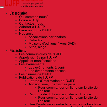
Skip
to
the
content
L'association
Qui sommes nous?
Ecrire à l’Ujfp
Contactez-nous
Adhérer à l’UJFP
Faire un don à l’UJFP
Nos amis
Associations partenaires
Collectifs
Maisons d’éditions (livres,DVD)
Sites, blogs
Nos actions
Les communiqués de l'UJFP
Appels signés par l'UJFP
Appels et manifestations
Les événements
Les événements à venir
Les événements passés
Les plumes de l'UJFP
Publications de l'UJFP
Lettres d'information de l'UJFP
Antisionisme, une histoire juive
Pour commander en ligne sur le site de
l'éditeur
Parcours de Juifs antisionistes en France
Pour commander en ligne sur le site de
l'éditeur
Une Parole juive contre le racisme - la brochure