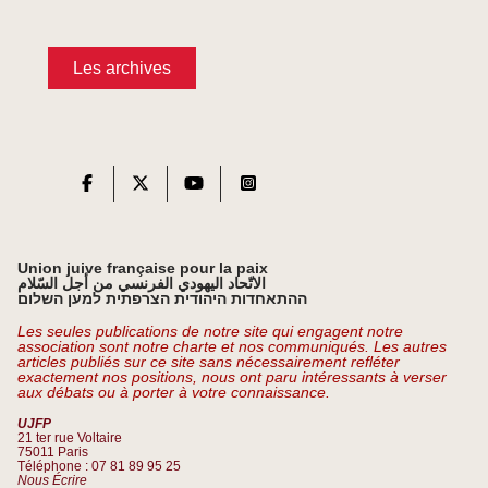
Les archives
Union juive française pour la paix
الاتّحاد اليهودي الفرنسي من أجل السّلام
ההתאחדות היהודית הצרפתית למען השלום
Les seules publications de notre site qui engagent notre
association sont notre charte et nos communiqués. Les autres
articles publiés sur ce site sans nécessairement refléter
exactement nos positions, nous ont paru intéressants à verser
aux débats ou à porter à votre connaissance.
UJFP
21 ter rue Voltaire
75011 Paris
Téléphone : 07 81 89 95 25
Nous Écrire