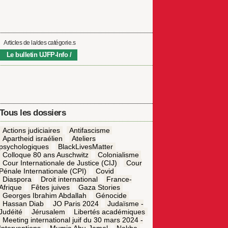
Articles de la/des catégorie.s
Le bulletin UJFP-Info
Tous les dossiers
Actions judiciaires
Antifascisme
Apartheid israélien
Ateliers
psychologiques
BlackLivesMatter
Colloque 80 ans Auschwitz
Colonialisme
Cour Internationale de Justice (CIJ)
Cour
Pénale Internationale (CPI)
Covid
Diaspora
Droit international
France-
Afrique
Fêtes juives
Gaza Stories
Georges Ibrahim Abdallah
Génocide
Hassan Diab
JO Paris 2024
Judaïsme -
Judéité
Jérusalem
Libertés académiques
Meeting international juif du 30 mars 2024 -
Interventions
Mumia Abu-Jamal
Nakba