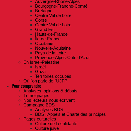
Auvergne-Rhône-Alpes
Bourgogne-Franche-Comté
Bretagne
Centre Val de Loire
Corse
Centre Val de Loire
Grand Est
Hauts-de-France
Île-de-France
Occitanie
Nouvelle-Aquitaine
Pays de la Loire
Provence-Alpes-Côte d'Azur
En Israël-Palestine
Israël
Gaza
Territoires occupés
Où l'on parle de l'UJFP
Pour comprendre
Analyses, opinions & débats
Témoignages
Nos lecteurs nous écrivent
Campagne BDS
Analyses BDS
BDS : Appels et Charte des principes
Pages culturelles
Culture de la solidarité
Culture juive