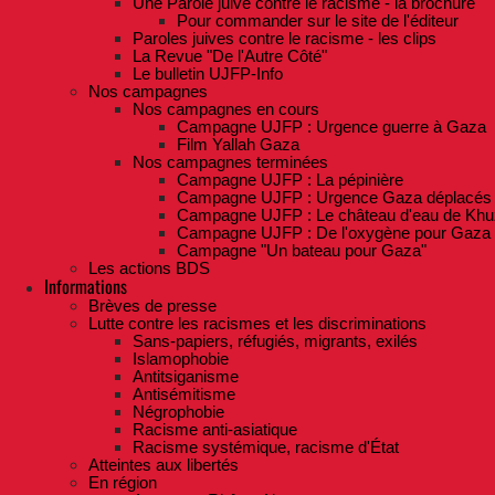
Une Parole juive contre le racisme - la brochure
Pour commander sur le site de l'éditeur
Paroles juives contre le racisme - les clips
La Revue "De l'Autre Côté"
Le bulletin UJFP-Info
Nos campagnes
Nos campagnes en cours
Campagne UJFP : Urgence guerre à Gaza
Film Yallah Gaza
Nos campagnes terminées
Campagne UJFP : La pépinière
Campagne UJFP : Urgence Gaza déplacés
Campagne UJFP : Le château d'eau de Khu
Campagne UJFP : De l'oxygène pour Gaza
Campagne "Un bateau pour Gaza"
Les actions BDS
Informations
Brèves de presse
Lutte contre les racismes et les discriminations
Sans-papiers, réfugiés, migrants, exilés
Islamophobie
Antitsiganisme
Antisémitisme
Négrophobie
Racisme anti-asiatique
Racisme systémique, racisme d'État
Atteintes aux libertés
En région