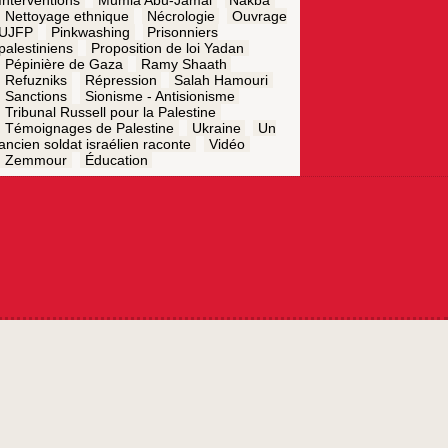
Nettoyage ethnique
Nécrologie
Ouvrage
UJFP
Pinkwashing
Prisonniers
palestiniens
Proposition de loi Yadan
Pépinière de Gaza
Ramy Shaath
Refuzniks
Répression
Salah Hamouri
Sanctions
Sionisme - Antisionisme
Tribunal Russell pour la Palestine
Témoignages de Palestine
Ukraine
Un
ancien soldat israélien raconte
Vidéo
Zemmour
Éducation