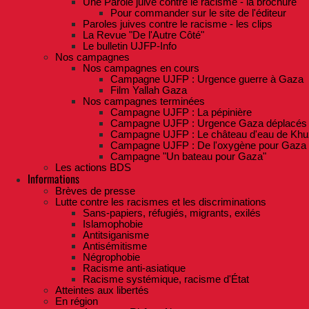
Une Parole juive contre le racisme - la brochure
Pour commander sur le site de l'éditeur
Paroles juives contre le racisme - les clips
La Revue "De l'Autre Côté"
Le bulletin UJFP-Info
Nos campagnes
Nos campagnes en cours
Campagne UJFP : Urgence guerre à Gaza
Film Yallah Gaza
Nos campagnes terminées
Campagne UJFP : La pépinière
Campagne UJFP : Urgence Gaza déplacés
Campagne UJFP : Le château d'eau de Khu
Campagne UJFP : De l'oxygène pour Gaza
Campagne "Un bateau pour Gaza"
Les actions BDS
Informations
Brèves de presse
Lutte contre les racismes et les discriminations
Sans-papiers, réfugiés, migrants, exilés
Islamophobie
Antitsiganisme
Antisémitisme
Négrophobie
Racisme anti-asiatique
Racisme systémique, racisme d'État
Atteintes aux libertés
En région