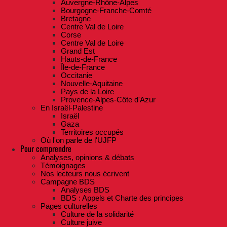
Auvergne-Rhône-Alpes
Bourgogne-Franche-Comté
Bretagne
Centre Val de Loire
Corse
Centre Val de Loire
Grand Est
Hauts-de-France
Île-de-France
Occitanie
Nouvelle-Aquitaine
Pays de la Loire
Provence-Alpes-Côte d'Azur
En Israël-Palestine
Israël
Gaza
Territoires occupés
Où l'on parle de l'UJFP
Pour comprendre
Analyses, opinions & débats
Témoignages
Nos lecteurs nous écrivent
Campagne BDS
Analyses BDS
BDS : Appels et Charte des principes
Pages culturelles
Culture de la solidarité
Culture juive