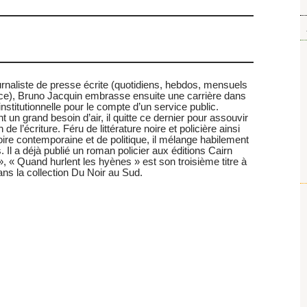
urnaliste de presse écrite (quotidiens, hebdos, mensuels
ce), Bruno Jacquin embrasse ensuite une carrière dans
institutionnelle pour le compte d’un service public.
 un grand besoin d’air, il quitte ce dernier pour assouvir
de l’écriture. Féru de littérature noire et policière ainsi
oire contemporaine et de politique, il mélange habilement
. Il a déjà publié un roman policier aux éditions Cairn
, « Quand hurlent les hyènes » est son troisième titre à
ans la collection Du Noir au Sud.