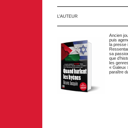
L’AUTEUR
Ancien jo
puis agen
la presse 
Ressentant
sa passion 
que d’hist
les genres
« Galeux »
paraître d