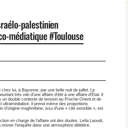
raélo-palestinien
co-médiatique #Toulouse
hez lui, à Bayonne, par une belle nuit de juillet. Le
rtant très vite d’une affaire d’été à une affaire d’État. Il
ans un double contexte de tension au Proche-Orient et de
st ultramédiatisé. Il prend même des proportions
n d’origine maghrébine, issu d’une « cité sensible », est
ruction en charge de l’affaire ont des doutes. Leïla Laoudi,
va mener l’enquête dans une atmosphère délétère.