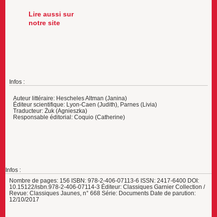
Lire aussi sur
notre site
Infos :
Auteur littéraire: Hescheles Altman (Janina)
Éditeur scientifique: Lyon-Caen (Judith), Parnes (Livia)
Traducteur: Żuk (Agnieszka)
Responsable éditorial: Coquio (Catherine)
Infos :
Nombre de pages: 156 ISBN: 978-2-406-07113-6 ISSN: 2417-6400 DOI:
10.15122/isbn.978-2-406-07114-3 Éditeur: Classiques Garnier Collection /
Revue: Classiques Jaunes, n° 668 Série: Documents Date de parution:
12/10/2017