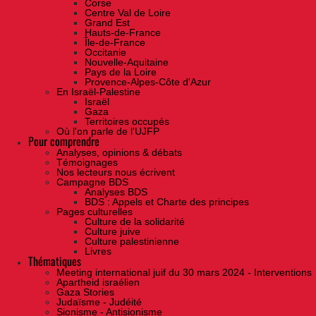
Corse
Centre Val de Loire
Grand Est
Hauts-de-France
Île-de-France
Occitanie
Nouvelle-Aquitaine
Pays de la Loire
Provence-Alpes-Côte d'Azur
En Israël-Palestine
Israël
Gaza
Territoires occupés
Où l'on parle de l'UJFP
Pour comprendre
Analyses, opinions & débats
Témoignages
Nos lecteurs nous écrivent
Campagne BDS
Analyses BDS
BDS : Appels et Charte des principes
Pages culturelles
Culture de la solidarité
Culture juive
Culture palestinienne
Livres
Thématiques
Meeting international juif du 30 mars 2024 - Interventions
Apartheid israélien
Gaza Stories
Judaïsme - Judéité
Sionisme - Antisionisme