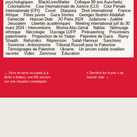
psychologiques
BlackLivesMatter
Colloque 80 ans Auschwitz
Colonialisme
Cour Internationale de Justice (CIJ)
Cour Pénale
Internationale (CPI)
Covid
Diaspora
Droit international
France-
Afrique
Fêtes juives
Gaza Stories
Georges Ibrahim Abdallah
Génocide
Hassan Diab
JO Paris 2024
Judaïsme - Judéité
Jérusalem
Libertés académiques
Meeting international juif du 30
mars 2024 - Interventions
Mumia Abu-Jamal
Nakba
Nettoyage
ethnique
Nécrologie
Ouvrage UJFP
Pinkwashing
Prisonniers
palestiniens
Proposition de loi Yadan
Pépinière de Gaza
Ramy
Shaath
Refuzniks
Répression
Salah Hamouri
Sanctions
Sionisme - Antisionisme
Tribunal Russell pour la Palestine
Témoignages de Palestine
Ukraine
Un ancien soldat israélien
raconte
Vidéo
Zemmour
Éducation
Navigation
de
l’article
←
Vivre en terre occupée (La
« Derrière les fronts » de
Boîte à Bulles), une BD sincère
Samah Jabr
→
sur une situation compliquée