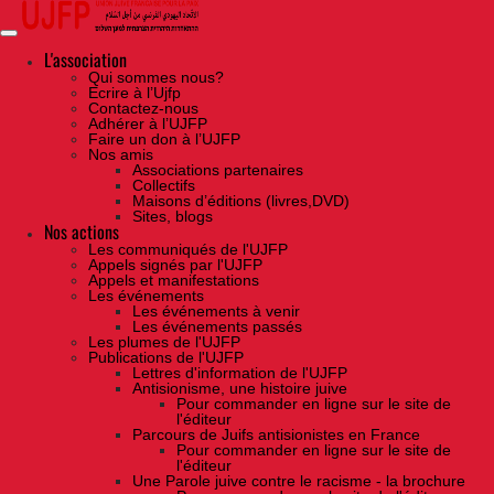
Skip
to
the
content
L'association
Qui sommes nous?
Ecrire à l’Ujfp
Contactez-nous
Adhérer à l’UJFP
Faire un don à l’UJFP
Nos amis
Associations partenaires
Collectifs
Maisons d’éditions (livres,DVD)
Sites, blogs
Nos actions
Les communiqués de l'UJFP
Appels signés par l'UJFP
Appels et manifestations
Les événements
Les événements à venir
Les événements passés
Les plumes de l'UJFP
Publications de l'UJFP
Lettres d'information de l'UJFP
Antisionisme, une histoire juive
Pour commander en ligne sur le site de
l'éditeur
Parcours de Juifs antisionistes en France
Pour commander en ligne sur le site de
l'éditeur
Une Parole juive contre le racisme - la brochure