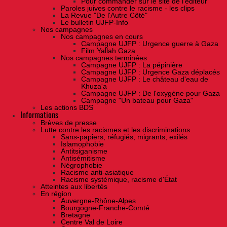
Pour commander sur le site de l'éditeur
Paroles juives contre le racisme - les clips
La Revue "De l'Autre Côté"
Le bulletin UJFP-Info
Nos campagnes
Nos campagnes en cours
Campagne UJFP : Urgence guerre à Gaza
Film Yallah Gaza
Nos campagnes terminées
Campagne UJFP : La pépinière
Campagne UJFP : Urgence Gaza déplacés
Campagne UJFP : Le château d'eau de
Khuza'a
Campagne UJFP : De l'oxygène pour Gaza
Campagne "Un bateau pour Gaza"
Les actions BDS
Informations
Brèves de presse
Lutte contre les racismes et les discriminations
Sans-papiers, réfugiés, migrants, exilés
Islamophobie
Antitsiganisme
Antisémitisme
Négrophobie
Racisme anti-asiatique
Racisme systémique, racisme d'État
Atteintes aux libertés
En région
Auvergne-Rhône-Alpes
Bourgogne-Franche-Comté
Bretagne
Centre Val de Loire