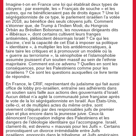
Imagine-t-on en France une loi qui établirait deux types de
citoyens : par exemple, les « Français de souche » et les
autres, qui ne bénéficieraient pas de droits égaux ? Une loi
ségrégationniste de ce type, le parlement israélien l’a votée
en 2018, au bénéfice des seuls citoyens juifs. Comment
s’étonner que, de Trump à l’Indien Modi, du Hongrois
Orbán au Brésilien Bolsonaro, les nouveaux dirigeants dits
« illibéraux », dont certains cultivent leurs franges
antisémites, plébiscitent désormais Israël ? Ce qui les
fascine, c’est la capacité de cet État à imposer sa politique
« identitaire », à multiplier les lois antidémocratiques, à
faire taire les critiques et à promouvoir un modèle où la
« guerre au terrorisme », la xénophobie et l’islamophobie
assumée jouissent d’un soutien massif au sein de l’ethnie
majoritaire. Comment est-ce advenu ? Quelles en sont les
conséquences, pour les Palestiniens comme pour les
Israéliens ? Ce sont les questions auxquelles ce livre tente
de répondre.
En France, le CRIF, représentant du judaïsme qui fait aussi
office de lobby pro-israélien, entraîne ses adhérents dans
un soutien sans faille aux actions des gouvernants d’Israël.
Aucun débat n’a agité la communauté juive française après
le vote de la loi ségrégationniste en Israël. Aux États-Unis,
celle-ci, et de multiples actes du même ordre, sont
vivement critiqués par des responsables juifs de premier
plan et plus encore dans la jeunesse juive. Ceux-là
dénoncent l’occupation indigne des Palestiniens et les
dangers de l’idéologie identitaire qui l’accompagne. Israël,
clament-ils, est devenu « mauvais pour les Juifs ». Certains
pronostiquent un divorce irrémédiable entre Juifs
israéliens, engoncés dans le tribalisme, et Juifs américains,