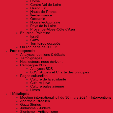
Corse
Centre Val de Loire
Grand Est
Hauts-de-France
Île-de-France
Occitanie
Nouvelle-Aquitaine
Pays de la Loire
Provence-Alpes-Côte d'Azur
En Israël-Palestine
Israël
Gaza
Territoires occupés
Où l'on parle de l'UJFP
Pour comprendre
Analyses, opinions & débats
Témoignages
Nos lecteurs nous écrivent
Campagne BDS
Analyses BDS
BDS : Appels et Charte des principes
Pages culturelles
Culture de la solidarité
Culture juive
Culture palestinienne
Livres
Thématiques
Meeting international juif du 30 mars 2024 - Interventions
Apartheid israélien
Gaza Stories
Judaïsme - Judéité
Sionisme - Antisionisme