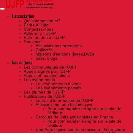
Skip
to
the
content
L'association
Qui sommes nous?
Ecrire à l’Ujfp
Contactez-nous
Adhérer à l’UJFP
Faire un don à l’UJFP
Nos amis
Associations partenaires
Collectifs
Maisons d’éditions (livres,DVD)
Sites, blogs
Nos actions
Les communiqués de l'UJFP
Appels signés par l'UJFP
Appels et manifestations
Les événements
Les événements à venir
Les événements passés
Les plumes de l'UJFP
Publications de l'UJFP
Lettres d'information de l'UJFP
Antisionisme, une histoire juive
Pour commander en ligne sur le site de
l'éditeur
Parcours de Juifs antisionistes en France
Pour commander en ligne sur le site de
l'éditeur
Une Parole juive contre le racisme - la brochure