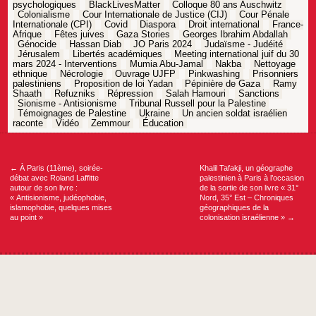
psychologiques
BlackLivesMatter
Colloque 80 ans Auschwitz
Colonialisme
Cour Internationale de Justice (CIJ)
Cour Pénale
Internationale (CPI)
Covid
Diaspora
Droit international
France-
Afrique
Fêtes juives
Gaza Stories
Georges Ibrahim Abdallah
Génocide
Hassan Diab
JO Paris 2024
Judaïsme - Judéité
Jérusalem
Libertés académiques
Meeting international juif du 30
mars 2024 - Interventions
Mumia Abu-Jamal
Nakba
Nettoyage
ethnique
Nécrologie
Ouvrage UJFP
Pinkwashing
Prisonniers
palestiniens
Proposition de loi Yadan
Pépinière de Gaza
Ramy
Shaath
Refuzniks
Répression
Salah Hamouri
Sanctions
Sionisme - Antisionisme
Tribunal Russell pour la Palestine
Témoignages de Palestine
Ukraine
Un ancien soldat israélien
raconte
Vidéo
Zemmour
Éducation
Navigation
de
l’article
←
À Paris (11ème), soirée-
Khalil Tafakji, un géographe
débat avec Roland Laffitte
palestinien à Paris à l’occasion
autour de son livre :
de la sortie de son livre « 31°
« Antisionisme, judéophobie,
Nord, 35° Est – Chroniques
islamophobie, quelques mises
géographiques de la
au point »
colonisation israélienne »
→