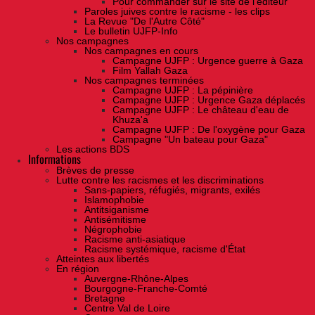
Pour commander sur le site de l'éditeur
Paroles juives contre le racisme - les clips
La Revue "De l'Autre Côté"
Le bulletin UJFP-Info
Nos campagnes
Nos campagnes en cours
Campagne UJFP : Urgence guerre à Gaza
Film Yallah Gaza
Nos campagnes terminées
Campagne UJFP : La pépinière
Campagne UJFP : Urgence Gaza déplacés
Campagne UJFP : Le château d'eau de
Khuza'a
Campagne UJFP : De l'oxygène pour Gaza
Campagne "Un bateau pour Gaza"
Les actions BDS
Informations
Brèves de presse
Lutte contre les racismes et les discriminations
Sans-papiers, réfugiés, migrants, exilés
Islamophobie
Antitsiganisme
Antisémitisme
Négrophobie
Racisme anti-asiatique
Racisme systémique, racisme d'État
Atteintes aux libertés
En région
Auvergne-Rhône-Alpes
Bourgogne-Franche-Comté
Bretagne
Centre Val de Loire