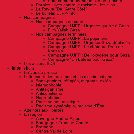
Pour commander sur le site de l'éditeur
Paroles juives contre le racisme - les clips
La Revue "De l'Autre Côté"
Le bulletin UJFP-Info
Nos campagnes
Nos campagnes en cours
Campagne UJFP : Urgence guerre à Gaza
Film Yallah Gaza
Nos campagnes terminées
Campagne UJFP : La pépinière
Campagne UJFP : Urgence Gaza déplacés
Campagne UJFP : Le château d'eau de
Khuza'a
Campagne UJFP : De l'oxygène pour Gaza
Campagne "Un bateau pour Gaza"
Les actions BDS
Informations
Brèves de presse
Lutte contre les racismes et les discriminations
Sans-papiers, réfugiés, migrants, exilés
Islamophobie
Antitsiganisme
Antisémitisme
Négrophobie
Racisme anti-asiatique
Racisme systémique, racisme d'État
Atteintes aux libertés
En région
Auvergne-Rhône-Alpes
Bourgogne-Franche-Comté
Bretagne
Centre Val de Loire