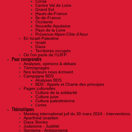
Corse
Centre Val de Loire
Grand Est
Hauts-de-France
Île-de-France
Occitanie
Nouvelle-Aquitaine
Pays de la Loire
Provence-Alpes-Côte d'Azur
En Israël-Palestine
Israël
Gaza
Territoires occupés
Où l'on parle de l'UJFP
Pour comprendre
Analyses, opinions & débats
Témoignages
Nos lecteurs nous écrivent
Campagne BDS
Analyses BDS
BDS : Appels et Charte des principes
Pages culturelles
Culture de la solidarité
Culture juive
Culture palestinienne
Livres
Thématiques
Meeting international juif du 30 mars 2024 - Interventions
Apartheid israélien
Gaza Stories
Judaïsme - Judéité
Sionisme - Antisionisme