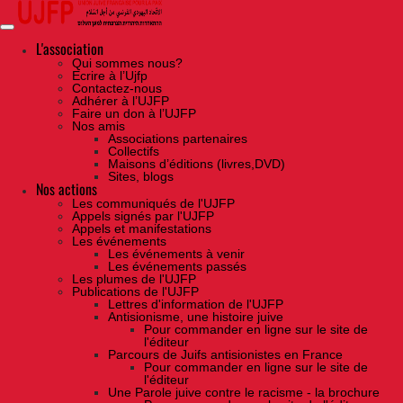
Skip
to
the
content
L'association
Qui sommes nous?
Ecrire à l’Ujfp
Contactez-nous
Adhérer à l’UJFP
Faire un don à l’UJFP
Nos amis
Associations partenaires
Collectifs
Maisons d’éditions (livres,DVD)
Sites, blogs
Nos actions
Les communiqués de l'UJFP
Appels signés par l'UJFP
Appels et manifestations
Les événements
Les événements à venir
Les événements passés
Les plumes de l'UJFP
Publications de l'UJFP
Lettres d'information de l'UJFP
Antisionisme, une histoire juive
Pour commander en ligne sur le site de
l'éditeur
Parcours de Juifs antisionistes en France
Pour commander en ligne sur le site de
l'éditeur
Une Parole juive contre le racisme - la brochure