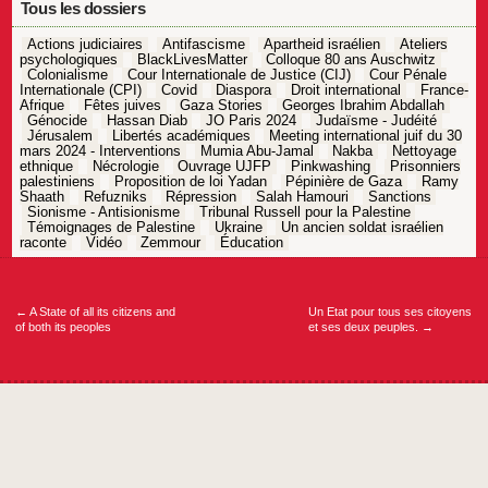
Tous les dossiers
Actions judiciaires
Antifascisme
Apartheid israélien
Ateliers
psychologiques
BlackLivesMatter
Colloque 80 ans Auschwitz
Colonialisme
Cour Internationale de Justice (CIJ)
Cour Pénale
Internationale (CPI)
Covid
Diaspora
Droit international
France-
Afrique
Fêtes juives
Gaza Stories
Georges Ibrahim Abdallah
Génocide
Hassan Diab
JO Paris 2024
Judaïsme - Judéité
Jérusalem
Libertés académiques
Meeting international juif du 30
mars 2024 - Interventions
Mumia Abu-Jamal
Nakba
Nettoyage
ethnique
Nécrologie
Ouvrage UJFP
Pinkwashing
Prisonniers
palestiniens
Proposition de loi Yadan
Pépinière de Gaza
Ramy
Shaath
Refuzniks
Répression
Salah Hamouri
Sanctions
Sionisme - Antisionisme
Tribunal Russell pour la Palestine
Témoignages de Palestine
Ukraine
Un ancien soldat israélien
raconte
Vidéo
Zemmour
Éducation
Navigation
de
l’article
←
A State of all its citizens and
Un Etat pour tous ses citoyens
of both its peoples
et ses deux peuples.
→