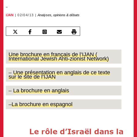
IJAN
02/04/13
Analyses, opinions & débats
U
ne brochure en français de l’IJAN (
International Jewish Anti-zionist Network)
–
Une présentation en anglais de ce texte
sur le site de l’IJAN
–
La brochure en anglais
–
La brochure en espagnol