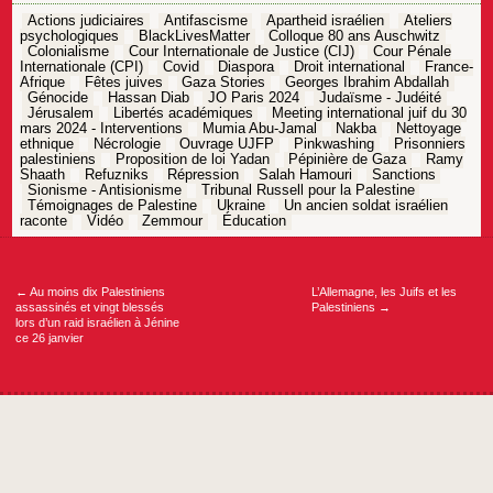
Actions judiciaires
Antifascisme
Apartheid israélien
Ateliers
psychologiques
BlackLivesMatter
Colloque 80 ans Auschwitz
Colonialisme
Cour Internationale de Justice (CIJ)
Cour Pénale
Internationale (CPI)
Covid
Diaspora
Droit international
France-
Afrique
Fêtes juives
Gaza Stories
Georges Ibrahim Abdallah
Génocide
Hassan Diab
JO Paris 2024
Judaïsme - Judéité
Jérusalem
Libertés académiques
Meeting international juif du 30
mars 2024 - Interventions
Mumia Abu-Jamal
Nakba
Nettoyage
ethnique
Nécrologie
Ouvrage UJFP
Pinkwashing
Prisonniers
palestiniens
Proposition de loi Yadan
Pépinière de Gaza
Ramy
Shaath
Refuzniks
Répression
Salah Hamouri
Sanctions
Sionisme - Antisionisme
Tribunal Russell pour la Palestine
Témoignages de Palestine
Ukraine
Un ancien soldat israélien
raconte
Vidéo
Zemmour
Éducation
Navigation
de
l’article
←
Au moins dix Palestiniens
L’Allemagne, les Juifs et les
assassinés et vingt blessés
Palestiniens
→
lors d’un raid israélien à Jénine
ce 26 janvier