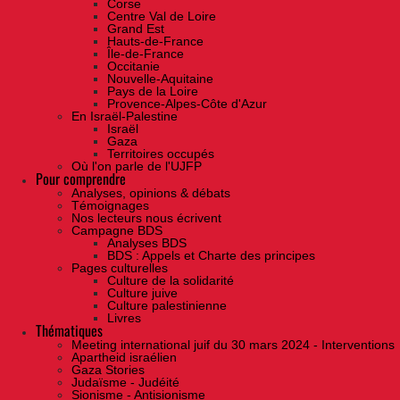
Corse
Centre Val de Loire
Grand Est
Hauts-de-France
Île-de-France
Occitanie
Nouvelle-Aquitaine
Pays de la Loire
Provence-Alpes-Côte d'Azur
En Israël-Palestine
Israël
Gaza
Territoires occupés
Où l'on parle de l'UJFP
Pour comprendre
Analyses, opinions & débats
Témoignages
Nos lecteurs nous écrivent
Campagne BDS
Analyses BDS
BDS : Appels et Charte des principes
Pages culturelles
Culture de la solidarité
Culture juive
Culture palestinienne
Livres
Thématiques
Meeting international juif du 30 mars 2024 - Interventions
Apartheid israélien
Gaza Stories
Judaïsme - Judéité
Sionisme - Antisionisme