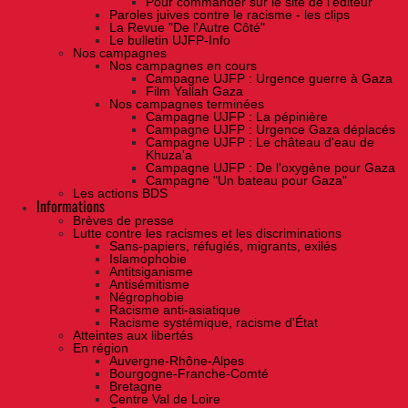
Pour commander sur le site de l'éditeur
Paroles juives contre le racisme - les clips
La Revue "De l'Autre Côté"
Le bulletin UJFP-Info
Nos campagnes
Nos campagnes en cours
Campagne UJFP : Urgence guerre à Gaza
Film Yallah Gaza
Nos campagnes terminées
Campagne UJFP : La pépinière
Campagne UJFP : Urgence Gaza déplacés
Campagne UJFP : Le château d'eau de
Khuza'a
Campagne UJFP : De l'oxygène pour Gaza
Campagne "Un bateau pour Gaza"
Les actions BDS
Informations
Brèves de presse
Lutte contre les racismes et les discriminations
Sans-papiers, réfugiés, migrants, exilés
Islamophobie
Antitsiganisme
Antisémitisme
Négrophobie
Racisme anti-asiatique
Racisme systémique, racisme d'État
Atteintes aux libertés
En région
Auvergne-Rhône-Alpes
Bourgogne-Franche-Comté
Bretagne
Centre Val de Loire