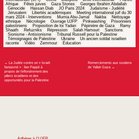
Afrique
Fêtes juives
Gaza Stories
Georges Ibrahim Abdallah
Génocide
Hassan Diab
JO Paris 2024
Judaïsme - Judéité
Jérusalem
Libertés académiques
Meeting international juif du 30
mars 2024 - Interventions
Mumia Abu-Jamal
Nakba
Nettoyage
ethnique
Nécrologie
Ouvrage UJFP
Pinkwashing
Prisonniers
palestiniens
Proposition de loi Yadan
Pépinière de Gaza
Ramy
Shaath
Refuzniks
Répression
Salah Hamouri
Sanctions
Sionisme - Antisionisme
Tribunal Russell pour la Palestine
Témoignages de Palestine
Ukraine
Un ancien soldat israélien
raconte
Vidéo
Zemmour
Éducation
Navigation
de
l’article
←
La Judée contre un « Israël
Remerciements aux soutiens
fantasmé » : Ilan Pappé à
de Yallah Gaza
→
propos de l’effondrement des
piliers israéliens et des
opportunités pour la Palestine
Adhérer à l’UJFP