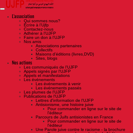
Skip
to
the
content
L'association
Qui sommes nous?
Ecrire à l’Ujfp
Contactez-nous
Adhérer à l’UJFP
Faire un don à l’UJFP
Nos amis
Associations partenaires
Collectifs
Maisons d’éditions (livres,DVD)
Sites, blogs
Nos actions
Les communiqués de l'UJFP
Appels signés par l'UJFP
Appels et manifestations
Les événements
Les événements à venir
Les événements passés
Les plumes de l'UJFP
Publications de l'UJFP
Lettres d'information de l'UJFP
Antisionisme, une histoire juive
Pour commander en ligne sur le site de
l'éditeur
Parcours de Juifs antisionistes en France
Pour commander en ligne sur le site de
l'éditeur
Une Parole juive contre le racisme - la brochure