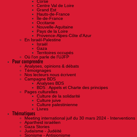
Corse
Centre Val de Loire
Grand Est
Hauts-de-France
Île-de-France
Occitanie
Nouvelle-Aquitaine
Pays de la Loire
Provence-Alpes-Côte d'Azur
En Israël-Palestine
Israël
Gaza
Territoires occupés
Où l'on parle de l'UJFP
Pour comprendre
Analyses, opinions & débats
Témoignages
Nos lecteurs nous écrivent
Campagne BDS
Analyses BDS
BDS : Appels et Charte des principes
Pages culturelles
Culture de la solidarité
Culture juive
Culture palestinienne
Livres
Thématiques
Meeting international juif du 30 mars 2024 - Interventions
Apartheid israélien
Gaza Stories
Judaïsme - Judéité
Sionisme - Antisionisme