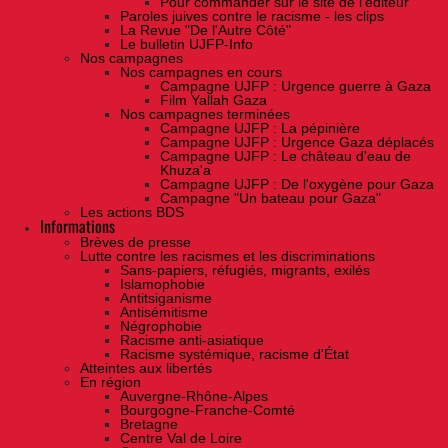
Pour commander sur le site de l'éditeur
Paroles juives contre le racisme - les clips
La Revue "De l'Autre Côté"
Le bulletin UJFP-Info
Nos campagnes
Nos campagnes en cours
Campagne UJFP : Urgence guerre à Gaza
Film Yallah Gaza
Nos campagnes terminées
Campagne UJFP : La pépinière
Campagne UJFP : Urgence Gaza déplacés
Campagne UJFP : Le château d'eau de
Khuza'a
Campagne UJFP : De l'oxygène pour Gaza
Campagne "Un bateau pour Gaza"
Les actions BDS
Informations
Brèves de presse
Lutte contre les racismes et les discriminations
Sans-papiers, réfugiés, migrants, exilés
Islamophobie
Antitsiganisme
Antisémitisme
Négrophobie
Racisme anti-asiatique
Racisme systémique, racisme d'État
Atteintes aux libertés
En région
Auvergne-Rhône-Alpes
Bourgogne-Franche-Comté
Bretagne
Centre Val de Loire