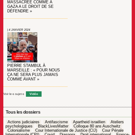
MASSACRÉE COMME À
GAZA A LE DROIT DE SE
DÉFENDRE »
| 4 JANVIER 2024
PIERRE STAMBUL À
MARSEILLE : « POUR NOUS
ÇA NE SERA PLUS JAMAIS
COMME AVANT »
Voir le-s sujet-s
Vidéo
Tous les dossiers
Actions judiciaires
Antifascisme
Apartheid israélien
Ateliers
psychologiques
BlackLivesMatter
Colloque 80 ans Auschwitz
Colonialisme
Cour Internationale de Justice (CIJ)
Cour Pénale
Internationale (CPI)
Covid
Diaspora
Droit international
France-