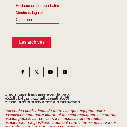
Politique de confidentialité
Mentions légales
Connexion
Les archives
Union juive française pour la paix
الاتّحاد اليهودي الفرنسي من أجل السّلام
ההתאחדות היהודית הצרפתית למען השלום
Les seules publications de notre site qui engagent notre
association sont notre charte et nos communiqués. Les autres
articles publiés sur ce site sans nécessairement refléter
exactement nos positions, nous ont paru intéressants à verser
aux débats ou à porter à votre connaissance.