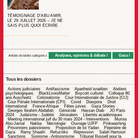
TÉMOIGNAGE D’ABU AMIR,
LE 29 JUILLET 2026 – JE NE
SAIS PLUS QUOI ÉCRIRE
Analyses, opinions & débats
Gaza
Articles de la/des catégorie.s
Tous les dossiers
Actions judiciaires
Antifascisme
Apartheid israélien
Ateliers
psychologiques
BlackLivesMatter
Boycott culturel
Colloque 80
ans Auschwitz
Colonialisme
Cour Internationale de Justice (CIJ)
Cour Pénale Internationale (CPI)
Covid
Diaspora
Droit
international
France-Afrique
Fêtes juives
Gaza Stories
Georges Ibrahim Abdallah
Génocide
Hassan Diab
JO Paris
2024
Judaïsme - Judéité
Jérusalem
Libertés académiques
Meeting international juif du 30 mars 2024 - Interventions
Mumia
Abu-Jamal
Nakba
Nécrologie
Ouvrage UJFP
Pinkwashing
Prisonniers palestiniens
Proposition de loi Yadan
Pépinière de
Gaza
Ramy Shaath
Refuzniks
Répression
Salah Hamouri
Sanctions
Sionisme - Antisionisme
Tribunal Russell pour la