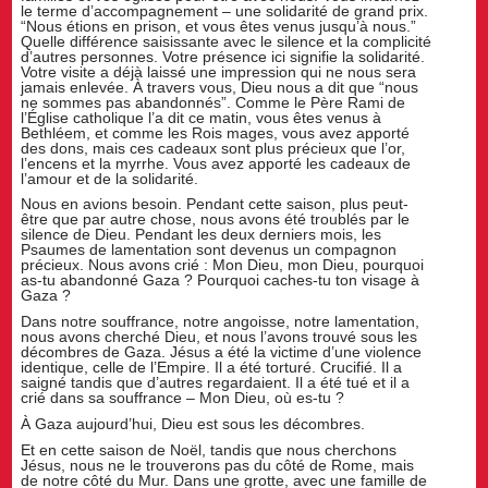
le terme d’accompagnement – une solidarité de grand prix.
“Nous étions en prison, et vous êtes venus jusqu’à nous.”
Quelle différence saisissante avec le silence et la complicité
d’autres personnes. Votre présence ici signifie la solidarité.
Votre visite a déjà laissé une impression qui ne nous sera
jamais enlevée. À travers vous, Dieu nous a dit que “nous
ne sommes pas abandonnés”. Comme le Père Rami de
l’Église catholique l’a dit ce matin, vous êtes venus à
Bethléem, et comme les Rois mages, vous avez apporté
des dons, mais ces cadeaux sont plus précieux que l’or,
l’encens et la myrrhe. Vous avez apporté les cadeaux de
l’amour et de la solidarité.
Nous en avions besoin. Pendant cette saison, plus peut-
être que par autre chose, nous avons été troublés par le
silence de Dieu. Pendant les deux derniers mois, les
Psaumes de lamentation sont devenus un compagnon
précieux. Nous avons crié : Mon Dieu, mon Dieu, pourquoi
as-tu abandonné Gaza ? Pourquoi caches-tu ton visage à
Gaza ?
Dans notre souffrance, notre angoisse, notre lamentation,
nous avons cherché Dieu, et nous l’avons trouvé sous les
décombres de Gaza. Jésus a été la victime d’une violence
identique, celle de l’Empire. Il a été torturé. Crucifié. Il a
saigné tandis que d’autres regardaient. Il a été tué et il a
crié dans sa souffrance – Mon Dieu, où es-tu ?
À Gaza aujourd’hui, Dieu est sous les décombres.
Et en cette saison de Noël, tandis que nous cherchons
Jésus, nous ne le trouverons pas du côté de Rome, mais
de notre côté du Mur. Dans une grotte, avec une famille de