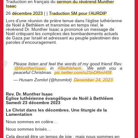
Traduction en français du
sermon du révérend Munther
Isaac
26
décembre 2023
| |
Traduction SM pour l’AURDIP
Lors d’une réunion de prière tenue dans l’église luthérienne
de Noël à Bethléem et transmise en temps réel, le
révérend Dr. Munther Isaac a prononcé un message de
Noël critiquant les complices des bombardements actuels
de Gaza par Israël et adressant au peuple palestinien des
paroles d’encouragement.
Please listen and feel the words of my good friend Rev.
@MuntherIsaac
in
#Bethlehem
. We wish you a
peaceful Christmas.
pic.twitter.com/o2SnDRmH08
— Husam Zomlot (@hzomlot)
December 24, 2023
Rev. Dr. Munther Isaac
Église luthérienne évangélique de Noël à Bethléem
Samedi 23 décembre 2023
Le Christ dans les décombres. Une liturgie de la
Lamentation
Nous sommes en colère…
Nous sommes brisés…
Cela devrait être un temps de joie ; mais nous sommes en