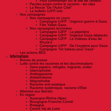
Pour commander sur le site de l'éditeur
Paroles juives contre le racisme - les clips
La Revue "De l'Autre Côté"
Le bulletin UJFP-Info
Nos campagnes
Nos campagnes en cours
Campagne UJFP : Urgence guerre à Gaza
Film Yallah Gaza
Nos campagnes terminées
Campagne UJFP : La pépinière
Campagne UJFP : Urgence Gaza déplacés
Campagne UJFP : Le château d'eau de
Khuza'a
Campagne UJFP : De l'oxygène pour Gaza
Campagne "Un bateau pour Gaza"
Les actions BDS
Informations
Brèves de presse
Lutte contre les racismes et les discriminations
Sans-papiers, réfugiés, migrants, exilés
Islamophobie
Antitsiganisme
Antisémitisme
Négrophobie
Racisme anti-asiatique
Racisme systémique, racisme d'État
Atteintes aux libertés
En région
Auvergne-Rhône-Alpes
Bourgogne-Franche-Comté
Bretagne
Centre Val de Loire