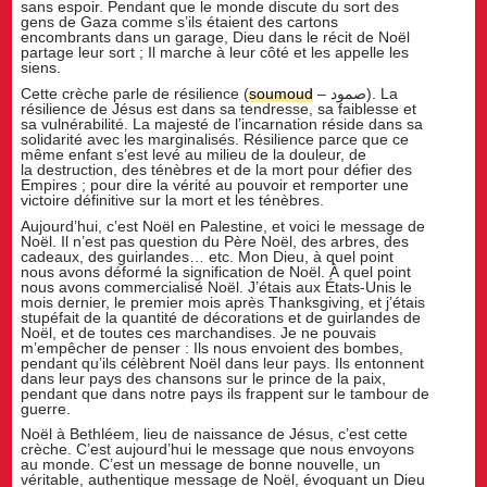
sans espoir. Pendant que le monde discute du sort des
gens de Gaza comme s’ils étaient des cartons
encombrants dans un garage, Dieu dans le récit de Noël
partage leur sort ; Il marche à leur côté et les appelle les
siens.
Cette crèche parle de résilience (
soumoud
– صمود). La
résilience de Jésus est dans sa tendresse, sa faiblesse et
sa vulnérabilité. La majesté de l’incarnation réside dans sa
solidarité avec les marginalisés. Résilience parce que ce
même enfant s’est levé au milieu de la douleur, de
la destruction, des ténèbres et de la mort pour défier des
Empires ; pour dire la vérité au pouvoir et remporter une
victoire définitive sur la mort et les ténèbres.
Aujourd’hui, c’est Noël en Palestine, et voici le message de
Noël. Il n’est pas question du Père Noël, des arbres, des
cadeaux, des guirlandes… etc. Mon Dieu, à quel point
nous avons déformé la signification de Noël. À quel point
nous avons commercialisé Noël. J’étais aux États-Unis le
mois dernier, le premier mois après Thanksgiving, et j’étais
stupéfait de la quantité de décorations et de guirlandes de
Noël, et de toutes ces marchandises. Je ne pouvais
m’empêcher de penser : Ils nous envoient des bombes,
pendant qu’ils célèbrent Noël dans leur pays. Ils entonnent
dans leur pays des chansons sur le prince de la paix,
pendant que dans notre pays ils frappent sur le tambour de
guerre.
Noël à Bethléem, lieu de naissance de Jésus, c’est cette
crèche. C’est aujourd’hui le message que nous envoyons
au monde. C’est un message de bonne nouvelle, un
véritable, authentique message de Noël, évoquant un Dieu