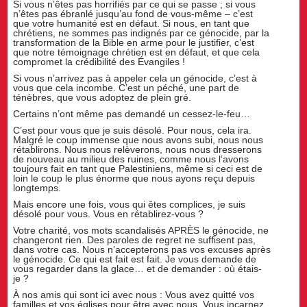
Si vous n’êtes pas horrifiés par ce qui se passe ; si vous
n’êtes pas ébranlé jusqu’au fond de vous-même – c’est
que votre humanité est en défaut. Si nous, en tant que
chrétiens, ne sommes pas indignés par ce génocide, par la
transformation de la Bible en arme pour le justifier, c’est
que notre témoignage chrétien est en défaut, et que cela
compromet la crédibilité des Évangiles !
Si vous n’arrivez pas à appeler cela un génocide, c’est à
vous que cela incombe. C’est un péché, une part de
ténèbres, que vous adoptez de plein gré.
Certains n’ont même pas demandé un cessez-le-feu…
C’est pour vous que je suis désolé. Pour nous, cela ira.
Malgré le coup immense que nous avons subi, nous nous
rétablirons. Nous nous relèverons, nous nous dresserons
de nouveau au milieu des ruines, comme nous l’avons
toujours fait en tant que Palestiniens, même si ceci est de
loin le coup le plus énorme que nous ayons reçu depuis
longtemps.
Mais encore une fois, vous qui êtes complices, je suis
désolé pour vous. Vous en rétablirez-vous ?
Votre charité, vos mots scandalisés APRÈS le génocide, ne
changeront rien. Des paroles de regret ne suffisent pas,
dans votre cas. Nous n’accepterons pas vos excuses après
le génocide. Ce qui est fait est fait. Je vous demande de
vous regarder dans la glace… et de demander : où étais-
je ?
À nos amis qui sont ici avec nous : Vous avez quitté vos
familles et vos églises pour être avec nous. Vous incarnez