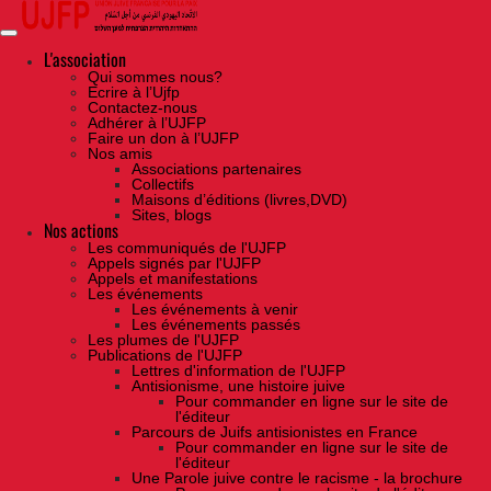
Skip
to
the
content
L'association
Qui sommes nous?
Ecrire à l’Ujfp
Contactez-nous
Adhérer à l’UJFP
Faire un don à l’UJFP
Nos amis
Associations partenaires
Collectifs
Maisons d’éditions (livres,DVD)
Sites, blogs
Nos actions
Les communiqués de l'UJFP
Appels signés par l'UJFP
Appels et manifestations
Les événements
Les événements à venir
Les événements passés
Les plumes de l'UJFP
Publications de l'UJFP
Lettres d'information de l'UJFP
Antisionisme, une histoire juive
Pour commander en ligne sur le site de
l'éditeur
Parcours de Juifs antisionistes en France
Pour commander en ligne sur le site de
l'éditeur
Une Parole juive contre le racisme - la brochure