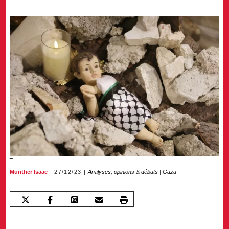
Munther Isaac
27/12/23
Analyses, opinions & débats
|
Gaza