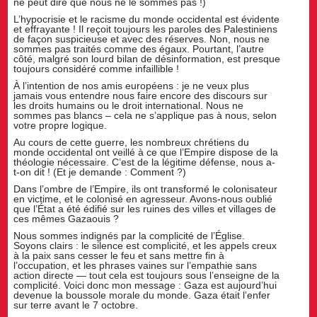
ne peut dire que nous ne le sommes pas !)
L’hypocrisie et le racisme du monde occidental est évidente
et effrayante ! Il reçoit toujours les paroles des Palestiniens
de façon suspicieuse et avec des réserves. Non, nous ne
sommes pas traités comme des égaux. Pourtant, l’autre
côté, malgré son lourd bilan de désinformation, est presque
toujours considéré comme infaillible !
À l’intention de nos amis européens : je ne veux plus
jamais vous entendre nous faire encore des discours sur
les droits humains ou le droit international. Nous ne
sommes pas blancs – cela ne s’applique pas à nous, selon
votre propre logique.
Au cours de cette guerre, les nombreux chrétiens du
monde occidental ont veillé à ce que l’Empire dispose de la
théologie nécessaire. C’est de la légitime défense, nous a-
t-on dit ! (Et je demande : Comment ?)
Dans l’ombre de l’Empire, ils ont transformé le colonisateur
en victime, et le colonisé en agresseur. Avons-nous oublié
que l’État a été édifié sur les ruines des villes et villages de
ces mêmes Gazaouis ?
Nous sommes indignés par la complicité de l’Église.
Soyons clairs : le silence est complicité, et les appels creux
à la paix sans cesser le feu et sans mettre fin à
l’occupation, et les phrases vaines sur l’empathie sans
action directe — tout cela est toujours sous l’enseigne de la
complicité. Voici donc mon message : Gaza est aujourd’hui
devenue la boussole morale du monde. Gaza était l’enfer
sur terre avant le 7 octobre.