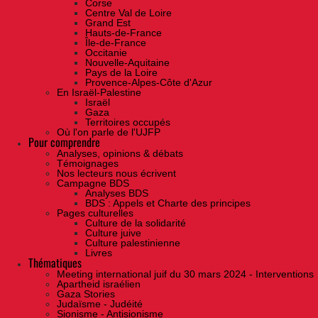
Corse
Centre Val de Loire
Grand Est
Hauts-de-France
Île-de-France
Occitanie
Nouvelle-Aquitaine
Pays de la Loire
Provence-Alpes-Côte d'Azur
En Israël-Palestine
Israël
Gaza
Territoires occupés
Où l'on parle de l'UJFP
Pour comprendre
Analyses, opinions & débats
Témoignages
Nos lecteurs nous écrivent
Campagne BDS
Analyses BDS
BDS : Appels et Charte des principes
Pages culturelles
Culture de la solidarité
Culture juive
Culture palestinienne
Livres
Thématiques
Meeting international juif du 30 mars 2024 - Interventions
Apartheid israélien
Gaza Stories
Judaïsme - Judéité
Sionisme - Antisionisme