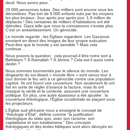
deuil. Nous avons peur.
20 000 personnes tuées. Des milliers sont encore sous les
décombres. Pas loin de 9 000 enfants tués par les moyens
les plus brutaux. Jour après jour après jour. 1,9 million de
déplacés ! Des centaines de milliers d’habitations ont été
détruites. Gaza telle que nous la connaissons n’existe plus.
C’est un anéantissement. Un génocide.
Le monde regarde ; les Églises regardent. Les Gazaouis
envoient en direct des images de leur propre exécution.
Peut-être que le monde y est sensible ? Mais cela
continue…
Nous posons la question : cela pourrait-il être notre sort à
Bethléem ? À Ramallah ? À Jénine ? Cela est-il aussi notre
destin ?
Nous sommes tourmentés par le silence du monde. Les
dirigeants du soi-disant « monde libre » sont venus tour à
tour donner le feu vert à ce génocide contre une population
captive. Ils ont fourni une couverture. Non seulement ils ont
fait en sorte de régler d’avance la facture, mais ils ont
masqué la vérité et le contexte, assurant une couverture
politique. En plus, une autre épaisseur a été ajoutée : la
couverture théologique, l’Église occidentale se plaçant sous
les projecteurs.
L’Église sud-africaine nous a enseigné le concept de
“théologie d’État”, définie comme “la justification
théologique du statu quo, avec son racisme, son
capitalisme et son totalitarisme.” Des concepts
théologiques et des textes bibliques sont alors dévoyés en