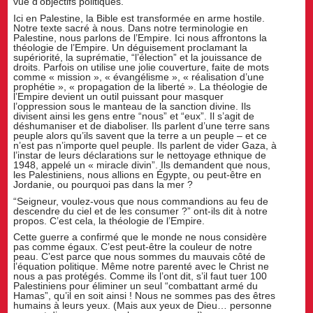
vue d’objectifs politiques.
Ici en Palestine, la Bible est transformée en arme hostile.
Notre texte sacré à nous. Dans notre terminologie en
Palestine, nous parlons de l’Empire. Ici nous affrontons la
théologie de l’Empire. Un déguisement proclamant la
supériorité, la suprématie, “l’élection” et la jouissance de
droits. Parfois on utilise une jolie couverture, faite de mots
comme « mission », « évangélisme », « réalisation d’une
prophétie », « propagation de la liberté ». La théologie de
l’Empire devient un outil puissant pour masquer
l’oppression sous le manteau de la sanction divine. Ils
divisent ainsi les gens entre “nous” et “eux”. Il s’agit de
déshumaniser et de diaboliser. Ils parlent d’une terre sans
peuple alors qu’ils savent que la terre a un peuple – et ce
n’est pas n’importe quel peuple. Ils parlent de vider Gaza, à
l’instar de leurs déclarations sur le nettoyage ethnique de
1948, appelé un « miracle divin”. Ils demandent que nous,
les Palestiniens, nous allions en Égypte, ou peut-être en
Jordanie, ou pourquoi pas dans la mer ?
“Seigneur, voulez-vous que nous commandions au feu de
descendre du ciel et de les consumer ?” ont-ils dit à notre
propos. C’est cela, la théologie de l’Empire.
Cette guerre a confirmé que le monde ne nous considère
pas comme égaux. C’est peut-être la couleur de notre
peau. C’est parce que nous sommes du mauvais côté de
l’équation politique. Même notre parenté avec le Christ ne
nous a pas protégés. Comme ils l’ont dit, s’il faut tuer 100
Palestiniens pour éliminer un seul “combattant armé du
Hamas”, qu’il en soit ainsi ! Nous ne sommes pas des êtres
humains à leurs yeux. (Mais aux yeux de Dieu… personne