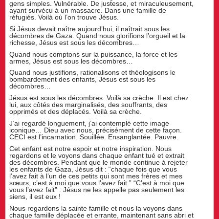
gens simples. Vulnérable. De justesse, et miraculeusement,
ayant survécu à un massacre. Dans une famille de
réfugiés. Voilà où l’on trouve Jésus.
Si Jésus devait naître aujourd’hui, il naîtrait sous les
décombres de Gaza. Quand nous glorifions l’orgueil et la
richesse, Jésus est sous les décombres…
Quand nous comptons sur la puissance, la force et les
armes, Jésus est sous les décombres…
Quand nous justifions, rationalisons et théologisons le
bombardement des enfants, Jésus est sous les
décombres…
Jésus est sous les décombres. Voilà sa crèche. Il est chez
lui, aux côtés des marginalisés, des souffrants, des
opprimés et des déplacés. Voilà sa crèche.
J’ai regardé longuement, j’ai contemplé cette image
iconique… Dieu avec nous, précisément de cette façon.
CECI est l’incarnation. Souillée. Ensanglantée. Pauvre.
Cet enfant est notre espoir et notre inspiration. Nous
regardons et le voyons dans chaque enfant tué et extrait
des décombres. Pendant que le monde continue à rejeter
les enfants de Gaza, Jésus dit : “chaque fois que vous
l’avez fait à l’un de ces petits qui sont mes frères et mes
sœurs, c’est à moi que vous l’avez fait.” “C’est à moi que
vous l’avez fait” : Jésus ne les appelle pas seulement les
siens, il est eux !
Nous regardons la sainte famille et nous la voyons dans
chaque famille déplacée et errante, maintenant sans abri et