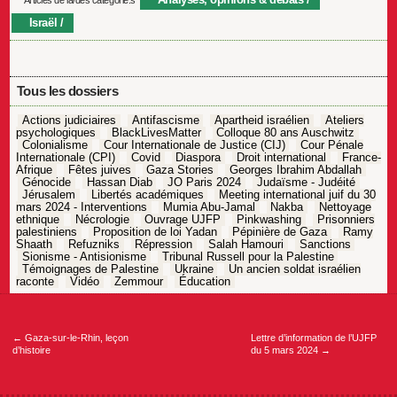
Articles de la/des catégorie.s
Israël
Tous les dossiers
Actions judiciaires
Antifascisme
Apartheid israélien
Ateliers
psychologiques
BlackLivesMatter
Colloque 80 ans Auschwitz
Colonialisme
Cour Internationale de Justice (CIJ)
Cour Pénale
Internationale (CPI)
Covid
Diaspora
Droit international
France-
Afrique
Fêtes juives
Gaza Stories
Georges Ibrahim Abdallah
Génocide
Hassan Diab
JO Paris 2024
Judaïsme - Judéité
Jérusalem
Libertés académiques
Meeting international juif du 30
mars 2024 - Interventions
Mumia Abu-Jamal
Nakba
Nettoyage
ethnique
Nécrologie
Ouvrage UJFP
Pinkwashing
Prisonniers
palestiniens
Proposition de loi Yadan
Pépinière de Gaza
Ramy
Shaath
Refuzniks
Répression
Salah Hamouri
Sanctions
Sionisme - Antisionisme
Tribunal Russell pour la Palestine
Témoignages de Palestine
Ukraine
Un ancien soldat israélien
raconte
Vidéo
Zemmour
Éducation
Navigation
de
l’article
←
Gaza-sur-le-Rhin, leçon
Lettre d’information de l’UJFP
d’histoire
du 5 mars 2024
→