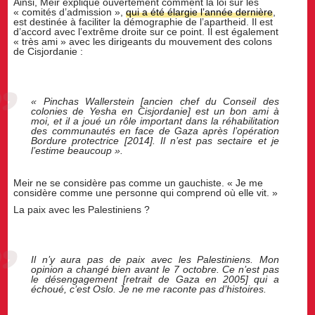
Ainsi, Meir explique ouvertement comment la loi sur les
« comités d’admission »,
qui a été élargie l’année dernière
,
est destinée à faciliter la démographie de l’apartheid. Il est
d’accord avec l’extrême droite sur ce point. Il est également
« très ami » avec les dirigeants du mouvement des colons
de Cisjordanie :
« Pinchas Wallerstein [ancien chef du Conseil des
colonies de Yesha en Cisjordanie] est un bon ami à
moi, et il a joué un rôle important dans la réhabilitation
des communautés en face de Gaza après l’opération
Bordure protectrice [2014]. Il n’est pas sectaire et je
l’estime beaucoup ».
Meir ne se considère pas comme un gauchiste. « Je me
considère comme une personne qui comprend où elle vit. »
La paix avec les Palestiniens ?
Il n’y aura pas de paix avec les Palestiniens. Mon
opinion a changé bien avant le 7 octobre. Ce n’est pas
le désengagement [retrait de Gaza en 2005] qui a
échoué, c’est Oslo. Je ne me raconte pas d’histoires.