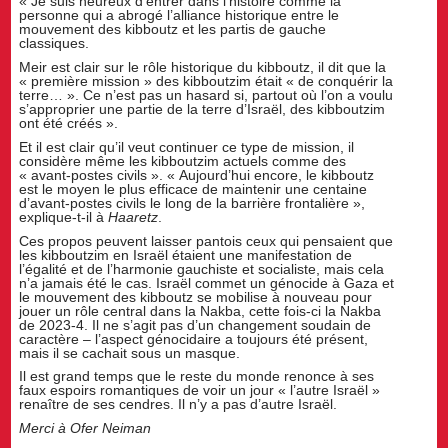
« Je suis heureux d’entrer dans l’histoire comme la
personne qui a abrogé l’alliance historique entre le
mouvement des kibboutz et les partis de gauche
classiques.
Meir est clair sur le rôle historique du kibboutz, il dit que la
« première mission » des kibboutzim était « de conquérir la
terre… ». Ce n’est pas un hasard si, partout où l’on a voulu
s’approprier une partie de la terre d’Israël, des kibboutzim
ont été créés ».
Et il est clair qu’il veut continuer ce type de mission, il
considère même les kibboutzim actuels comme des
« avant-postes civils ». « Aujourd’hui encore, le kibboutz
est le moyen le plus efficace de maintenir une centaine
d’avant-postes civils le long de la barrière frontalière »,
explique-t-il à
Haaretz
.
Ces propos peuvent laisser pantois ceux qui pensaient que
les kibboutzim en Israël étaient une manifestation de
l’égalité et de l’harmonie gauchiste et socialiste, mais cela
n’a jamais été le cas. Israël commet un génocide à Gaza et
le mouvement des kibboutz se mobilise à nouveau pour
jouer un rôle central dans la Nakba, cette fois-ci la Nakba
de 2023-4. Il ne s’agit pas d’un changement soudain de
caractère – l’aspect génocidaire a toujours été présent,
mais il se cachait sous un masque.
Il est grand temps que le reste du monde renonce à ses
faux espoirs romantiques de voir un jour « l’autre Israël »
renaître de ses cendres. Il n’y a pas d’autre Israël.
Merci à Ofer Neiman