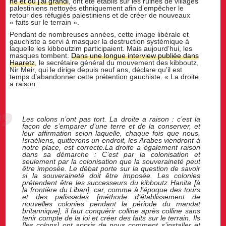
né et où j’ai grandi
, ont été établis sur les ruines de villages
palestiniens nettoyés ethniquement afin d’empêcher le
retour des réfugiés palestiniens et de créer de nouveaux
« faits sur le terrain ».
Pendant de nombreuses années, cette image libérale et
gauchiste a servi à masquer la destruction systémique à
laquelle les kibboutzim participaient. Mais aujourd’hui, les
masques tombent.
Dans une longue interview publiée dans
Haaretz
, le secrétaire général du mouvement des kibboutz,
Nir Meir, qui le dirige depuis neuf ans, déclare qu’il est
temps d’abandonner cette prétention gauchiste. « La droite
a raison :
Les colons n’ont pas tort. La droite a raison : c’est la
façon de s’emparer d’une terre et de la conserver, et
leur affirmation selon laquelle, chaque fois que nous,
Israéliens, quitterons un endroit, les Arabes viendront à
notre place, est correcte.La droite a également raison
dans sa démarche : C’est par la colonisation et
seulement par la colonisation que la souveraineté peut
être imposée. Le débat porte sur la question de savoir
si la souveraineté doit être imposée. Les colonies
prétendent être les successeurs du kibboutz Hanita [à
la frontière du Liban], car, comme à l’époque des tours
et des palissades [méthode d’établissement de
nouvelles colonies pendant la période du mandat
britannique], il faut conquérir colline après colline sans
tenir compte de la loi et créer des faits sur le terrain. Ils
[les colons] ont appris de nous comment s’installer et