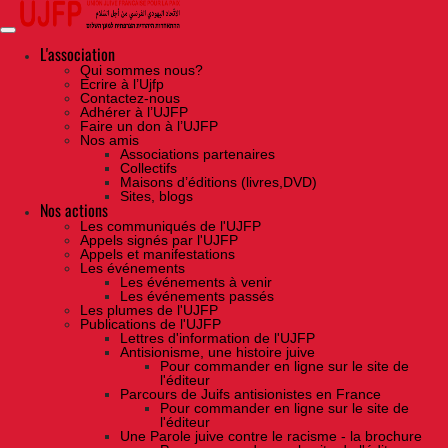
Skip
to
the
content
L'association
Qui sommes nous?
Ecrire à l’Ujfp
Contactez-nous
Adhérer à l’UJFP
Faire un don à l’UJFP
Nos amis
Associations partenaires
Collectifs
Maisons d’éditions (livres,DVD)
Sites, blogs
Nos actions
Les communiqués de l'UJFP
Appels signés par l'UJFP
Appels et manifestations
Les événements
Les événements à venir
Les événements passés
Les plumes de l'UJFP
Publications de l'UJFP
Lettres d'information de l'UJFP
Antisionisme, une histoire juive
Pour commander en ligne sur le site de
l'éditeur
Parcours de Juifs antisionistes en France
Pour commander en ligne sur le site de
l'éditeur
Une Parole juive contre le racisme - la brochure