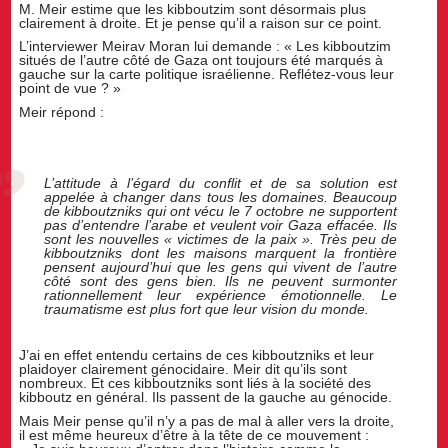
M. Meir estime que les kibboutzim sont désormais plus
clairement à droite. Et je pense qu’il a raison sur ce point.
L’interviewer Meirav Moran lui demande : « Les kibboutzim
situés de l’autre côté de Gaza ont toujours été marqués à
gauche sur la carte politique israélienne. Reflétez-vous leur
point de vue ? »
Meir répond :
L’attitude à l’égard du conflit et de sa solution est
appelée à changer dans tous les domaines. Beaucoup
de kibboutzniks qui ont vécu le 7 octobre ne supportent
pas d’entendre l’arabe et veulent voir Gaza effacée. Ils
sont les nouvelles « victimes de la paix ». Très peu de
kibboutzniks dont les maisons marquent la frontière
pensent aujourd’hui que les gens qui vivent de l’autre
côté sont des gens bien. Ils ne peuvent surmonter
rationnellement leur expérience émotionnelle. Le
traumatisme est plus fort que leur vision du monde.
J’ai en effet entendu certains de ces kibboutzniks et leur
plaidoyer clairement génocidaire. Meir dit qu’ils sont
nombreux. Et ces kibboutzniks sont liés à la société des
kibboutz en général. Ils passent de la gauche au génocide.
Mais Meir pense qu’il n’y a pas de mal à aller vers la droite,
il est même heureux d’être à la tête de ce mouvement :