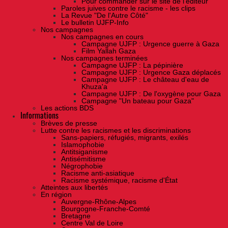
Pour commander sur le site de l'éditeur
Paroles juives contre le racisme - les clips
La Revue "De l'Autre Côté"
Le bulletin UJFP-Info
Nos campagnes
Nos campagnes en cours
Campagne UJFP : Urgence guerre à Gaza
Film Yallah Gaza
Nos campagnes terminées
Campagne UJFP : La pépinière
Campagne UJFP : Urgence Gaza déplacés
Campagne UJFP : Le château d'eau de
Khuza'a
Campagne UJFP : De l'oxygène pour Gaza
Campagne "Un bateau pour Gaza"
Les actions BDS
Informations
Brèves de presse
Lutte contre les racismes et les discriminations
Sans-papiers, réfugiés, migrants, exilés
Islamophobie
Antitsiganisme
Antisémitisme
Négrophobie
Racisme anti-asiatique
Racisme systémique, racisme d'État
Atteintes aux libertés
En région
Auvergne-Rhône-Alpes
Bourgogne-Franche-Comté
Bretagne
Centre Val de Loire