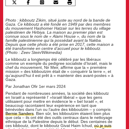
Photo : kibboutz Zikim, situé juste au nord de la bande de
Gaza. Ce kibboutz a été fondé en 1949 par des membres
du mouvement Hashomer Hatzair sur les terres du village
palestinien de Hirbiya. La maison au premier plan est
connue sous le nom de « Alami House », du nom de la
famille palestinienne qui la possédait avant la Nakba.
Depuis que cette photo a été prise en 2017, cette maison a
été transformée en centre d’accueil pour le kibboutz.
(Photo : Zeev Stein/Wikimedia)
Le kibboutz a longtemps été célébré par les libéraux
comme un exemple du pedigree socialiste d’Israël, mais le
chef du mouvement, Nir Meir, affirme que la « première
mission » des kibboutzim était de « conquérir la terre », et
qu’aujourd’hui il est prêt à « maintenir des avant-postes » à
Gaza.
Par Jonathan Ofir 1er mars 2024
Pendant de nombreuses années, la société des kibboutz
en Israël a représenté l' »Israël libéral » que les gens
utilisaient pour mettre en évidence le « bel Israël », et
beaucoup racontaient leur expérience en tant que
bénévoles dans l’un ou l’autre des kibboutzim – y compris
Bernie Sanders
. Bien sûr, les kibboutzim étaient bien plus
que cela – ils ont été des outils centraux dans le nettoyage
ethnique de la Palestine depuis le début. Des centaines de
ces kibboutz, dont le kibboutz Givat Haim Ichud,
où je suis