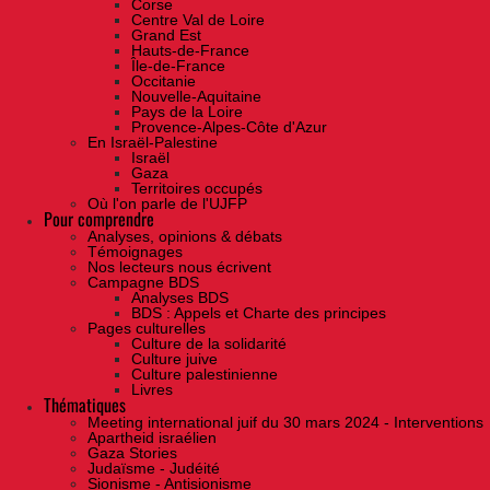
Corse
Centre Val de Loire
Grand Est
Hauts-de-France
Île-de-France
Occitanie
Nouvelle-Aquitaine
Pays de la Loire
Provence-Alpes-Côte d'Azur
En Israël-Palestine
Israël
Gaza
Territoires occupés
Où l'on parle de l'UJFP
Pour comprendre
Analyses, opinions & débats
Témoignages
Nos lecteurs nous écrivent
Campagne BDS
Analyses BDS
BDS : Appels et Charte des principes
Pages culturelles
Culture de la solidarité
Culture juive
Culture palestinienne
Livres
Thématiques
Meeting international juif du 30 mars 2024 - Interventions
Apartheid israélien
Gaza Stories
Judaïsme - Judéité
Sionisme - Antisionisme