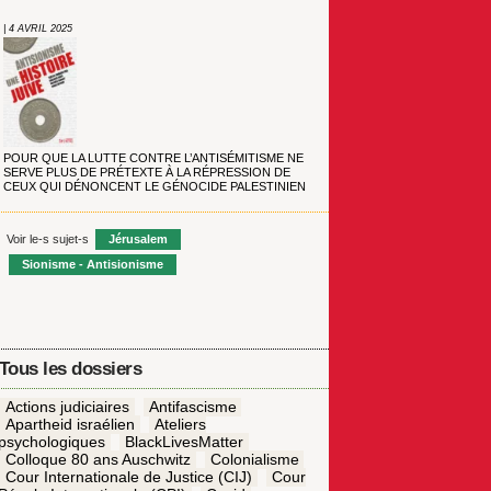
| 4 AVRIL 2025
POUR QUE LA LUTTE CONTRE L’ANTISÉMITISME NE
SERVE PLUS DE PRÉTEXTE À LA RÉPRESSION DE
CEUX QUI DÉNONCENT LE GÉNOCIDE PALESTINIEN
Voir le-s sujet-s
Jérusalem
Sionisme - Antisionisme
Tous les dossiers
Actions judiciaires
Antifascisme
Apartheid israélien
Ateliers
psychologiques
BlackLivesMatter
Colloque 80 ans Auschwitz
Colonialisme
Cour Internationale de Justice (CIJ)
Cour