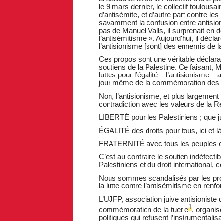
le 9 mars dernier, le collectif toulousa
d’antisémite, et d’autre part contre les 
savamment la confusion entre antision
pas de Manuel Valls, il surprenait en d
l’antisémitisme ». Aujourd’hui, il décla
l’antisionisme [sont] des ennemis de 
Ces propos sont une véritable déclarati
soutiens de la Palestine. Ce faisant, 
luttes pour l’égalité – l’antisionisme – 
jour même de la commémoration des vi
Non, l’antisionisme, et plus largement 
contradiction avec les valeurs de la Ré
LIBERTÉ pour les Palestiniens ; que jus
ÉGALITÉ des droits pour tous, ici et l
FRATERNITÉ avec tous les peuples oppr
C’est au contraire le soutien indéfect
Palestiniens et du droit international,
Nous sommes scandalisés par les pro
la lutte contre l’antisémitisme en renf
L’UJFP, association juive antisioniste
1
commémoration de la tuerie
, organis
politiques qui refusent l’instrumentali