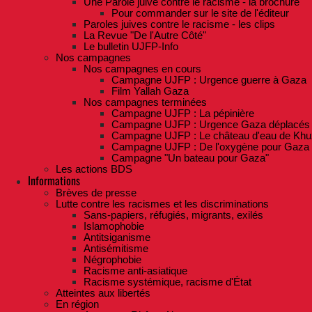
Une Parole juive contre le racisme - la brochure
Pour commander sur le site de l'éditeur
Paroles juives contre le racisme - les clips
La Revue "De l'Autre Côté"
Le bulletin UJFP-Info
Nos campagnes
Nos campagnes en cours
Campagne UJFP : Urgence guerre à Gaza
Film Yallah Gaza
Nos campagnes terminées
Campagne UJFP : La pépinière
Campagne UJFP : Urgence Gaza déplacés
Campagne UJFP : Le château d'eau de Khu
Campagne UJFP : De l'oxygène pour Gaza
Campagne "Un bateau pour Gaza"
Les actions BDS
Informations
Brèves de presse
Lutte contre les racismes et les discriminations
Sans-papiers, réfugiés, migrants, exilés
Islamophobie
Antitsiganisme
Antisémitisme
Négrophobie
Racisme anti-asiatique
Racisme systémique, racisme d'État
Atteintes aux libertés
En région