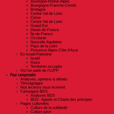
Auvergne-Rhône-Alpes
Bourgogne-Franche-Comté
Bretagne
Centre Val de Loire
Corse
Centre Val de Loire
Grand Est
Hauts-de-France
Île-de-France
Occitanie
Nouvelle-Aquitaine
Pays de la Loire
Provence-Alpes-Côte d'Azur
En Israël-Palestine
Israël
Gaza
Territoires occupés
Où l'on parle de l'UJFP
Pour comprendre
Analyses, opinions & débats
Témoignages
Nos lecteurs nous écrivent
Campagne BDS
Analyses BDS
BDS : Appels et Charte des principes
Pages culturelles
Culture de la solidarité
Culture juive