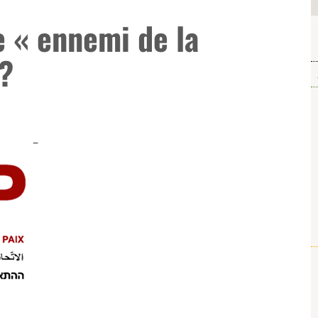
e « ennemi de la
?