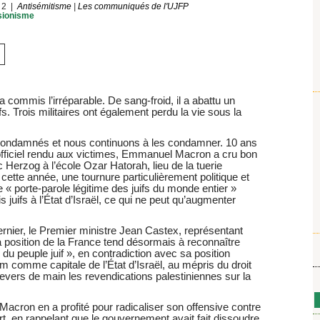
22
Antisémitisme
|
Les communiqués de l'UJFP
sionisme
mmis l’irréparable. De sang-froid, il a abattu un
s. Trois militaires ont également perdu la vie sous la
condamnés et nous continuons à les condamner. 10 ans
officiel rendu aux victimes, Emmanuel Macron a cru bon
 Herzog à l’école Ozar Hatorah, lieu de la tuerie
ette année, une tournure particulièrement politique et
e « porte-parole légitime des juifs du monde entier »
 juifs à l’État d’Israël, ce qui ne peut qu’augmenter
dernier, le Premier ministre Jean Castex, représentant
a position de la France tend désormais à reconnaître
u peuple juif », en contradiction avec sa position
em comme capitale de l’État d’Israël, au mépris du droit
 revers de main les revendications palestiniennes sur la
cron en a profité pour radicaliser son offensive contre
art, en rappelant que le gouvernement avait fait dissoudre,