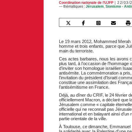
Coordination nationale de l’UJFP
22/03/
— thématiques :
Jérusalem
,
Sionisme - Anti
Le 19 mars 2012, Mohammed Merah a co
homme et trois enfants, parce que Juif
main du terroriste.
Ces actes barbares, nous les avons 
plus tard, à l’occasion de l’hommage 
d’inviter son homologue israélien Isaac
antisémite. La commémoration a pris, c
l’invitation du président d’Israël comm
constitue une assimilation des Français
l’antisémitisme en France.
Déjà, au dîner du CRIF, le 24 février 
officiellement Macron, a déclaré que l
Jérusalem comme « capitale éternelle d
officielle qui ne reconnait pas Jérusal
international et en balayant ainsi d’un
partie orientale de la ville.
À Toulouse, ce dimanche, Emmanuel Ma
la solidarité avec la Palestine d’une p