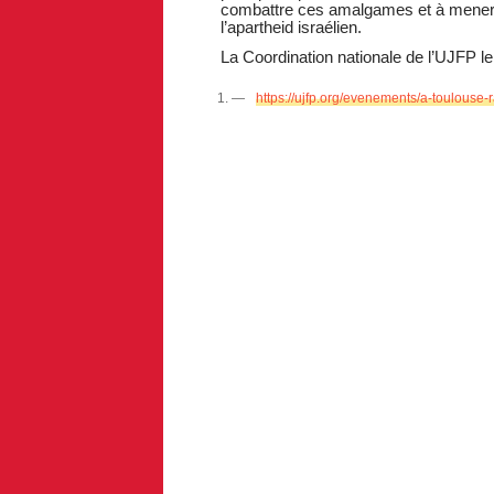
combattre ces amalgames et à mener sa 
l’apartheid israélien.
La Coordination nationale de l’UJFP l
https://ujfp.org/evenements/a-toulouse