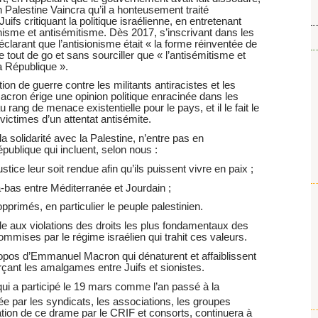
in Palestine Vaincra qu’il a honteusement traité
Juifs critiquant la politique israélienne, en entretenant
isme et antisémitisme. Dès 2017, s’inscrivant dans les
éclarant que l’antisionisme était « la forme réinventée de
re tout de go et sans sourciller que « l’antisémitisme et
la République ».
on de guerre contre les militants antiracistes et les
Macron érige une opinion politique enracinée dans les
au rang de menace existentielle pour le pays, et il le fait le
ctimes d’un attentat antisémite.
la solidarité avec la Palestine, n’entre pas en
publique qui incluent, selon nous :
tice leur soit rendue afin qu’ils puissent vivre en paix ;
à-bas entre Méditerranée et Jourdain ;
imés, en particulier le peuple palestinien.
ible aux violations des droits les plus fondamentaux des
 commises par le régime israélien qui trahit ces valeurs.
pos d’Emmanuel Macron qui dénaturent et affaiblissent
orçant les amalgames entre Juifs et sionistes.
 qui a participé le 19 mars comme l’an passé à la
ée par les syndicats, les associations, les groupes
sation de ce drame par le CRIF et consorts, continuera à