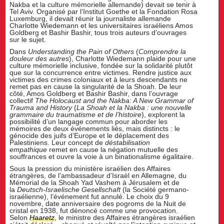
Nakba et la culture mémorielle allemande) devait se tenir à
Tel Aviv. Organisé par l’Institut Goethe et la Fondation Rosa
Luxemburg, il devait réunir la journaliste allemande
Charlotte Wiedemann et les universitaires israéliens Amos
Goldberg et Bashir Bashir, tous trois auteurs d’ouvrages
sur le sujet.
Dans
Understanding the Pain of Others
(
Comprendre la
douleur des autres
), Charlotte Wiedemann plaide pour une
culture mémorielle inclusive, fondée sur la solidarité plutôt
que sur la concurrence entre victimes. Rendre justice aux
victimes des crimes coloniaux et à leurs descendants ne
remet pas en cause la singularité de la Shoah. De leur
côté, Amos Goldberg et Bashir Bashir, dans l’ouvrage
collectif
The Holocaust and the Nakba: A New Grammar of
Trauma and History
(
La Shoah et la Nakba : une nouvelle
grammaire du traumatisme et de l’histoire
), explorent la
possibilité d’un langage commun pour aborder les
mémoires de deux événements liés, mais distincts : le
génocide des juifs d’Europe et le déplacement des
Palestiniens. Leur concept de
déstabilisation
empathique
remet en cause la négation mutuelle des
souffrances et ouvre la voie à un binationalisme égalitaire.
Sous la pression du ministère israélien des Affaires
étrangères, de l’ambassadeur d’Israël en Allemagne, du
Mémorial de la Shoah Yad Vashem à Jérusalem et de
la
Deutsch-Israelische Gesellschaft
(la Société germano-
israélienne), l’événement fut annulé. Le choix du 9
novembre, date anniversaire des pogroms de la Nuit de
cristal en 1938, fut dénoncé comme une provocation.
Selon
Haaretz
, le ministre des Affaires étrangères israélien