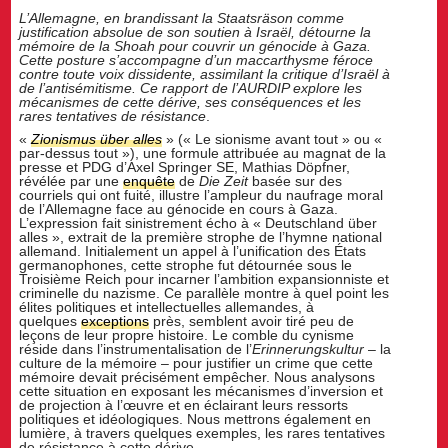
L’Allemagne, en brandissant la Staatsräson comme
justification absolue de son soutien à Israël, détourne la
mémoire de la Shoah pour couvrir un génocide à Gaza.
Cette posture s’accompagne d’un maccarthysme féroce
contre toute voix dissidente, assimilant la critique d’Israël à
de l’antisémitisme. Ce rapport de l’AURDIP explore les
mécanismes de cette dérive, ses conséquences et les
rares tentatives de résistance
.
«
Zionismus über alles
» (« Le sionisme avant tout » ou «
par-dessus tout »), une formule attribuée au magnat de la
presse et PDG d’Axel Springer SE, Mathias Döpfner,
révélée par une
enquête
de
Die Zeit
basée sur des
courriels qui ont fuité, illustre l’ampleur du naufrage moral
de l’Allemagne face au génocide en cours à Gaza.
L’expression fait sinistrement écho à « Deutschland über
alles », extrait de la première strophe de l’hymne national
allemand. Initialement un appel à l’unification des États
germanophones, cette strophe fut détournée sous le
Troisième Reich pour incarner l’ambition expansionniste et
criminelle du nazisme. Ce parallèle montre à quel point les
élites politiques et intellectuelles allemandes, à
quelques
exceptions
près, semblent avoir tiré peu de
leçons de leur propre histoire. Le comble du cynisme
réside dans l’instrumentalisation de l’
Erinnerungskultur
– la
culture de la mémoire – pour justifier un crime que cette
mémoire devait précisément empêcher. Nous analysons
cette situation en exposant les mécanismes d’inversion et
de projection à l’œuvre et en éclairant leurs ressorts
politiques et idéologiques. Nous mettrons également en
lumière, à travers quelques exemples, les rares tentatives
de résistance à cette dérive.