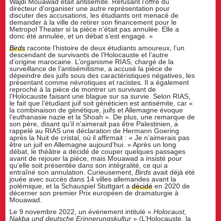
Wajdi Mouawad était antisémite. Refusant l’offre du
directeur d’organiser une autre représentation pour
discuter des accusations, les étudiants ont menacé de
demander à la ville de retirer son financement pour le
Metropol Theater si la pièce n’était pas annulée. Elle a
donc été annulée, et un débat s’est engagé. »
Birds
raconte l’histoire de deux étudiants amoureux, l’un
descendant de survivants de l’Holocauste et l’autre
d’origine marocaine. L’organisme RIAS, chargé de la
surveillance de l’antisémitisme, a accusé la pièce de
dépeindre des juifs sous des caractéristiques négatives, les
présentant comme névrotiques et racistes. Il a également
reproché à la pièce de montrer un survivant de
l’Holocauste faisant une blague sur sa survie. Selon RIAS,
le fait que l’étudiant juif soit généticien est antisémite, car «
la combinaison de génétique, juifs et Allemagne évoque
l’euthanasie nazie et la Shoah ». De plus, une remarque de
son père, disant qu’il n’aimerait pas être Palestinien, a
rappelé au RIAS une déclaration de Hermann Goering
après la Nuit de cristal, où il affirmait : « Je n’aimerais pas
être un juif en Allemagne aujourd’hui. » Après un long
débat, le théâtre a décidé de couper quelques passages
avant de rejouer la pièce, mais Mouawad a insisté pour
qu’elle soit présentée dans son intégralité, ce qui a
entraîné son annulation. Curieusement,
Birds
avait déjà été
jouée avec succès dans 14 villes allemandes avant la
polémique, et la Schauspiel Stuttgart a
décidé
en 2020 de
décerner son premier Prix européen de dramaturgie à
Mouawad.
Le 9 novembre 2022, un événement intitulé «
Holocaust,
Nakba und deutsche Erinnerungskultur
» (L’Holocauste, la