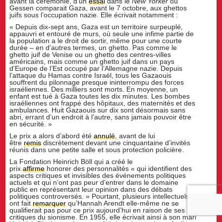
avant la cérémonie, d’un
essai
dans le
New Yorker
où
Gessen comparait Gaza, avant le 7 octobre, aux ghettos
juifs sous l’occupation nazie. Elle écrivait notamment :
« Depuis dix-sept ans, Gaza est un territoire surpeuplé,
appauvri et entouré de murs, où seule une infime partie de
la population a le droit de sortir, même pour une courte
durée – en d’autres termes, un ghetto. Pas comme le
ghetto juif de Venise ou un ghetto des centres-villes
américains, mais comme un ghetto juif dans un pays
d’Europe de l’Est occupé par l’Allemagne nazie. Depuis
l’attaque du Hamas contre Israël, tous les Gazaouis
souffrent du pilonnage presque ininterrompu des forces
israéliennes. Des milliers sont morts. En moyenne, un
enfant est tué à Gaza toutes les dix minutes. Les bombes
israéliennes ont frappé des hôpitaux, des maternités et des
ambulances. Huit Gazaouis sur dix sont désormais sans
abri, errant d’un endroit à l’autre, sans jamais pouvoir être
en sécurité. »
Le prix a alors d’abord été
annulé
, avant de lui
être
remis
discrètement devant une cinquantaine d’invités
réunis dans une petite salle et sous protection policière.
La Fondation Heinrich Böll qui a créé le
prix
affirme
honorer des personnalités « qui identifient des
aspects critiques et invisibles des événements politiques
actuels et qui n’ont pas peur d’entrer dans le domaine
public en représentant leur opinion dans des débats
politiques controversés. » Pourtant, plusieurs intellectuels
ont fait
remarquer
qu’Hannah Arendt elle-même ne se
qualifierait pas pour ce prix aujourd’hui en raison de ses
critiques du sionisme. En 1955, elle écrivait ainsi à son mari