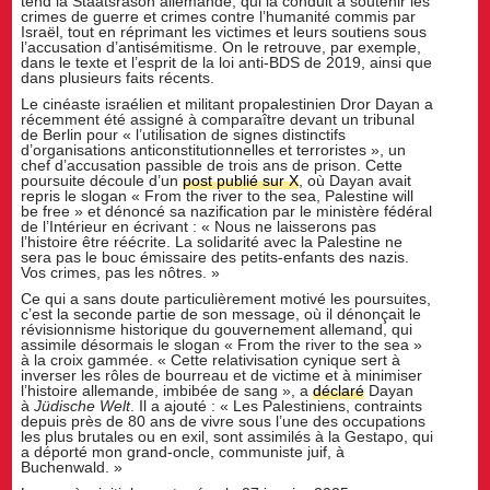
tend la Staatsräson allemande, qui la conduit à soutenir les
crimes de guerre et crimes contre l’humanité commis par
Israël, tout en réprimant les victimes et leurs soutiens sous
l’accusation d’antisémitisme. On le retrouve, par exemple,
dans le texte et l’esprit de la loi anti-BDS de 2019, ainsi que
dans plusieurs faits récents.
Le cinéaste israélien et militant propalestinien Dror Dayan a
récemment été assigné à comparaître devant un tribunal
de Berlin pour « l’utilisation de signes distinctifs
d’organisations anticonstitutionnelles et terroristes », un
chef d’accusation passible de trois ans de prison. Cette
poursuite découle d’un
post publié sur X
, où Dayan avait
repris le slogan « From the river to the sea, Palestine will
be free » et dénoncé sa nazification par le ministère fédéral
de l’Intérieur en écrivant : « Nous ne laisserons pas
l’histoire être réécrite. La solidarité avec la Palestine ne
sera pas le bouc émissaire des petits-enfants des nazis.
Vos crimes, pas les nôtres. »
Ce qui a sans doute particulièrement motivé les poursuites,
c’est la seconde partie de son message, où il dénonçait le
révisionnisme historique du gouvernement allemand, qui
assimile désormais le slogan « From the river to the sea »
à la croix gammée. « Cette relativisation cynique sert à
inverser les rôles de bourreau et de victime et à minimiser
l’histoire allemande, imbibée de sang », a
déclaré
Dayan
à
Jüdische Welt
. Il a ajouté : « Les Palestiniens, contraints
depuis près de 80 ans de vivre sous l’une des occupations
les plus brutales ou en exil, sont assimilés à la Gestapo, qui
a déporté mon grand-oncle, communiste juif, à
Buchenwald. »