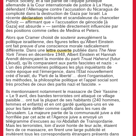
Planck Society, et a fait partie de l’équipe juridique
allemande à la Cour internationale de justice à La Haye,
défendant l’Allemagne contre l’accusation du Nicaragua de
complicité dans la destruction de Gaza par Israël. La
récente
déclaration
sidérante et scandaleuse du chancelier
Scholz — affirmant que « l’accusation de génocide [à
Gaza] est absurde » — semble directement influencée par
des positions comme celles de Medina et Peters.
Alors que Cramer choisit de soutenir aveuglément la
politique israélienne, des figures telles qu’Albert Einstein
ont fait preuve d’une conscience morale radicalement
différente. Dans une
lettre ouverte
publiée dans
The New
York Times
en décembre 1948, Albert Einstein et Hannah
Arendt dénonçaient la montée du parti
Tnuat Haherut
(futur
Likoud), qu’ils comparaient aux partis fascistes et nazis : «
L’un des phénomènes politiques les plus inquiétants de
notre époque est l’émergence, dans l’État nouvellement
créé d’Israël, du ‘Parti de la liberté’… dont l’organisation,
les méthodes, la philosophie politique et l’appel social sont
très proches de ceux des partis nazi et fasciste. »
Ils mentionnaient notamment le massacre de Deir Yassine :
« Le 9 avril, des bandes terroristes ont attaqué ce village
paisible… ont tué la plupart de ses habitants (240 hommes,
femmes et enfants) et en ont gardé quelques-uns en vie
pour les faire défiler comme captifs dans les rues de
Jérusalem. La majeure partie de la communauté juive a été
horrifiée par cet acte et l’Agence juive a envoyé un
télégramme d’excuses au roi Abdallah de Transjordanie.
Mais les terroristes, loin d’avoir honte de leur acte, étaient
fiers de ce massacre, en firent une large publicité et
invitèrent tous les correspondants étrangers présents dans