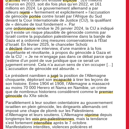
d’armes
vers Israël ont ensuite
explosé
: 326 millions
d’euros en 2023, soit dix fois plus qu’en 2022, et 161
millions en 2024. Le gouvernement allemand a par
ailleurs
rejeté
« fermement et explicitement » l’accusation
de génocide
portée
contre Israël par l’Afrique du Sud
devant la Cour Internationale de Justice (CIJ), la qualifiant
de « dénuée de tout fondement ». Par
une
ordonnance
rendue le 26 janvier 2024, la CIJ a indiqué
qu’il existe un risque plausible de génocide commis par
Israël contre la population palestinienne dans la bande de
Gaza et a ordonné cinq mesures conservatoires à l’État
d’Israël. En février 2025, le chancelier Scholz
a
déclaré
dans une interview, d’une manière à la fois
stupéfiante et révoltante, à propos du génocide à Gaza et
de la CIJ : « Je ne m’engage pas dans ce débat parce que
j’estime d’un point de vue juridique que ce serait un
jugement erroné. Cela n’a aucun sens de s’en occuper […]
L’accusation de génocide est absurde. »
Le président namibien a
jugé
la position de l’Allemagne
choquante, déplorant son
incapacité
à tirer les leçons de
son histoire. Entre 1904 et 1908, l’Allemagne a massacré
au moins 70 000 Herero et Nama en Namibie, un crime
que de nombreux historiens considèrent comme le
premier
génocide
du XXe siècle.
Parallèlement à leur soutien ostentatoire au gouvernement
israélien en plein génocide, les dirigeants allemands ont
imposé une chape de plomb sur les Palestiniens
d’Allemagne et leurs soutiens. L’Allemagne
réprime
depuis
longtemps les
voix pro-palestiniennes
, mais la tendance
s’est fortement
intensifiée
après le 7 octobre.
Manifestations interdites, violences policières et