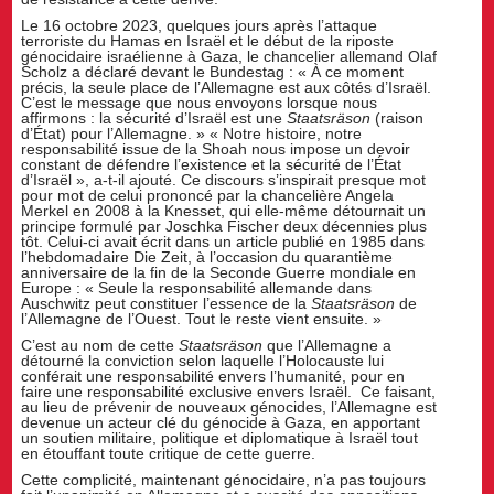
Le 16 octobre 2023, quelques jours après l’attaque
terroriste du Hamas en Israël et le début de la riposte
génocidaire israélienne à Gaza, le chancelier allemand Olaf
Scholz a déclaré devant le Bundestag : « À ce moment
précis, la seule place de l’Allemagne est aux côtés d’Israël.
C’est le message que nous envoyons lorsque nous
affirmons : la sécurité d’Israël est une
Staatsräson
(raison
d’État) pour l’Allemagne. » « Notre histoire, notre
responsabilité issue de la Shoah nous impose un devoir
constant de défendre l’existence et la sécurité de l’État
d’Israël », a-t-il ajouté. Ce discours s’inspirait presque mot
pour mot de celui prononcé par la chancelière Angela
Merkel en 2008 à la Knesset, qui elle-même détournait un
principe formulé par Joschka Fischer deux décennies plus
tôt. Celui-ci avait écrit dans un article publié en 1985 dans
l’hebdomadaire Die Zeit, à l’occasion du quarantième
anniversaire de la fin de la Seconde Guerre mondiale en
Europe : « Seule la responsabilité allemande dans
Auschwitz peut constituer l’essence de la
Staatsräson
de
l’Allemagne de l’Ouest. Tout le reste vient ensuite. »
C’est au nom de cette
Staatsräson
que l’Allemagne a
détourné la conviction selon laquelle l’Holocauste lui
conférait une responsabilité envers l’humanité, pour en
faire une responsabilité exclusive envers Israël. Ce faisant,
au lieu de prévenir de nouveaux génocides, l’Allemagne est
devenue un acteur clé du génocide à Gaza, en apportant
un soutien militaire, politique et diplomatique à Israël tout
en étouffant toute critique de cette guerre.
Cette complicité, maintenant génocidaire, n’a pas toujours