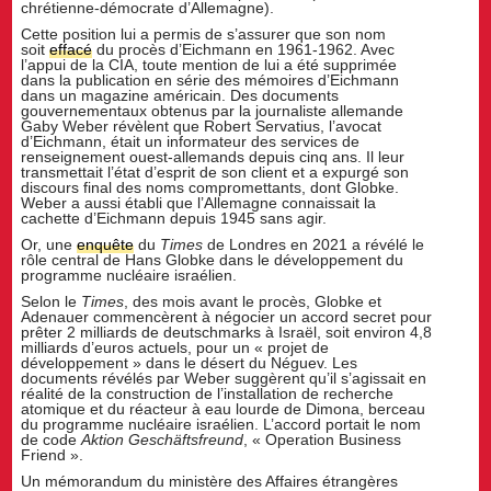
chrétienne-démocrate d’Allemagne).
Cette position lui a permis de s’assurer que son nom
soit
effacé
du procès d’Eichmann en 1961-1962. Avec
l’appui de la CIA, toute mention de lui a été supprimée
dans la publication en série des mémoires d’Eichmann
dans un magazine américain. Des documents
gouvernementaux obtenus par la journaliste allemande
Gaby Weber révèlent que Robert Servatius, l’avocat
d’Eichmann, était un informateur des services de
renseignement ouest-allemands depuis cinq ans. Il leur
transmettait l’état d’esprit de son client et a expurgé son
discours final des noms compromettants, dont Globke.
Weber a aussi établi que l’Allemagne connaissait la
cachette d’Eichmann depuis 1945 sans agir.
Or, une
enquête
du
Times
de Londres en 2021 a révélé le
rôle central de Hans Globke dans le développement du
programme nucléaire israélien.
Selon le
Times
, des mois avant le procès, Globke et
Adenauer commencèrent à négocier un accord secret pour
prêter 2 milliards de deutschmarks à Israël, soit environ 4,8
milliards d’euros actuels, pour un « projet de
développement » dans le désert du Néguev. Les
documents révélés par Weber suggèrent qu’il s’agissait en
réalité de la construction de l’installation de recherche
atomique et du réacteur à eau lourde de Dimona, berceau
du programme nucléaire israélien. L’accord portait le nom
de code
Aktion Geschäftsfreund
, « Operation Business
Friend ».
Un mémorandum du ministère des Affaires étrangères