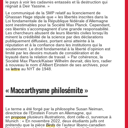
le pays à voir les cadavres entassés et la destruction qui
régnait à Deir Yassine. »
Le communiqué de la SMP relatif au licenciement de
Ghassan Hage stipule que « les libertés inscrites dans la
Loi fondamentale de la République fédérale d’Allemagne
sont inestimables pour la Société Max Planck. Cependant,
ces libertés s’accompagnent d’une grande responsabilité.
Les chercheurs abusent de leurs libertés civiles lorsqu’ils
minent la crédibilité de la science par des déclarations
publiquement diffusées, portant ainsi atteinte à la
réputation et à la confiance dans les institutions qui la
soutiennent. Le droit fondamental à la liberté d’opinion est
limité par les devoirs mutuels de considération et de
loyauté dans la relation de travail. » Par cohérence, la
Société Max Planck/Kaiser Wilhelm devrait, dès lors, radier
à nouveau le nom d’Albert Einstein de ses archives, pour
sa
lettre
au NYT de 1948.
« Maccarthysme philosémite »
Le terme a été forgé par la philosophe Susan Neiman,
directrice de l’Einstein Forum en Allemagne, qui
en
propose
plusieurs illustrations, dont celle-ci, survenue à
Munich : « En novembre 2022, deux étudiants juifs ont
prétendu que la pièce
Birds
de l’auteur libano-canadien