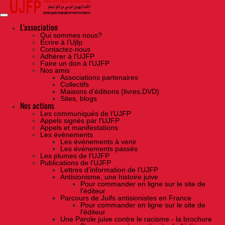
Skip
to
the
content
L'association
Qui sommes nous?
Ecrire à l’Ujfp
Contactez-nous
Adhérer à l’UJFP
Faire un don à l’UJFP
Nos amis
Associations partenaires
Collectifs
Maisons d’éditions (livres,DVD)
Sites, blogs
Nos actions
Les communiqués de l'UJFP
Appels signés par l'UJFP
Appels et manifestations
Les événements
Les événements à venir
Les événements passés
Les plumes de l'UJFP
Publications de l'UJFP
Lettres d'information de l'UJFP
Antisionisme, une histoire juive
Pour commander en ligne sur le site de
l'éditeur
Parcours de Juifs antisionistes en France
Pour commander en ligne sur le site de
l'éditeur
Une Parole juive contre le racisme - la brochure