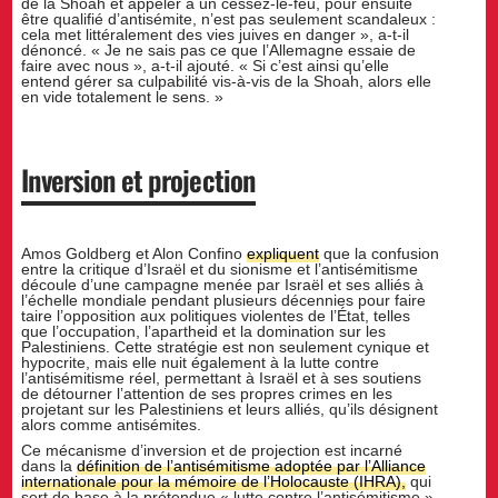
de la Shoah et appeler à un cessez-le-feu, pour ensuite
être qualifié d’antisémite, n’est pas seulement scandaleux :
cela met littéralement des vies juives en danger », a-t-il
dénoncé. « Je ne sais pas ce que l’Allemagne essaie de
faire avec nous », a-t-il ajouté. « Si c’est ainsi qu’elle
entend gérer sa culpabilité vis-à-vis de la Shoah, alors elle
en vide totalement le sens. »
Inversion et projection
Amos Goldberg et Alon Confino
expliquent
que la confusion
entre la critique d’Israël et du sionisme et l’antisémitisme
découle d’une campagne menée par Israël et ses alliés à
l’échelle mondiale pendant plusieurs décennies pour faire
taire l’opposition aux politiques violentes de l’État, telles
que l’occupation, l’apartheid et la domination sur les
Palestiniens. Cette stratégie est non seulement cynique et
hypocrite, mais elle nuit également à la lutte contre
l’antisémitisme réel, permettant à Israël et à ses soutiens
de détourner l’attention de ses propres crimes en les
projetant sur les Palestiniens et leurs alliés, qu’ils désignent
alors comme antisémites.
Ce mécanisme d’inversion et de projection est incarné
dans la
définition de l’antisémitisme adoptée par l’Alliance
internationale pour la mémoire de l’Holocauste (IHRA),
qui
sert de base à la prétendue « lutte contre l’antisémitisme ».