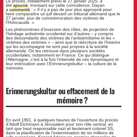
Le procès, initialement prévu le 27 janvier 2025, a
été
ajourné
. Ironisant sur cette coïncidence, Dayan
a
commenté
: « Il n’y a pas de jour plus approprié pour
faire comparaître un juif devant un tribunal allemand que le
27 janvier, jour de commémoration des victimes de
l’Holocauste. »
Les phénomènes d’inversion des rôles, de projection de
l’héritage antisémite occidental sur d’autres – y compris
des descendants des victimes de l’antisémitisme et les «
victimes des victimes » – ainsi que la réécriture de l’histoire
qui les accompagne ne sont pas propres à la société
allemande. On les retrouve dans plusieurs sociétés
occidentales, notamment en France. Ce qui distingue
l’Allemagne, c’est à la fois l’intensité de ces dynamiques et
leur imbrication avec l’
Erinnerungskultur
– la culture de la
mémoire.
Erinnerungskultur
ou effacement de la
mémoire ?
En avril 1961, à quelques heures de l’ouverture du procès
d’Adolf Eichmann à Jérusalem pour son rôle central, en
tant que haut responsable nazi et lieutenant-colonel SS,
dans la planification de l’extermination de six millions de