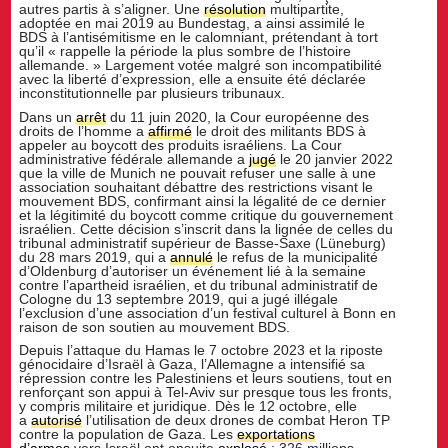
autres partis à s’aligner. Une
résolution
multipartite,
adoptée en mai 2019 au Bundestag, a ainsi assimilé le
BDS à l’antisémitisme en le calomniant, prétendant à tort
qu’il « rappelle la période la plus sombre de l’histoire
allemande. » Largement votée malgré son incompatibilité
avec la liberté d’expression, elle a ensuite été déclarée
inconstitutionnelle par plusieurs tribunaux.
Dans un
arrêt
du 11 juin 2020, la Cour européenne des
droits de l’homme a
affirmé
le droit des militants BDS à
appeler au boycott des produits israéliens. La Cour
administrative fédérale allemande a
jugé
le 20 janvier 2022
que la ville de Munich ne pouvait refuser une salle à une
association souhaitant débattre des restrictions visant le
mouvement BDS, confirmant ainsi la légalité de ce dernier
et la légitimité du boycott comme critique du gouvernement
israélien. Cette décision s’inscrit dans la lignée de celles du
tribunal administratif supérieur de Basse-Saxe (Lüneburg)
du 28 mars 2019, qui a
annulé
le refus de la municipalité
d’Oldenburg d’autoriser un événement lié à la semaine
contre l’apartheid israélien, et du tribunal administratif de
Cologne du 13 septembre 2019, qui a jugé illégale
l’exclusion d’une association d’un festival culturel à Bonn en
raison de son soutien au mouvement BDS.
Depuis l’attaque du Hamas le 7 octobre 2023 et la riposte
génocidaire d’Israël à Gaza, l’Allemagne a intensifié sa
répression contre les Palestiniens et leurs soutiens, tout en
renforçant son appui à Tel-Aviv sur presque tous les fronts,
y compris militaire et juridique. Dès le 12 octobre, elle
a
autorisé
l’utilisation de deux drones de combat Heron TP
contre la population de Gaza. Les
exportations