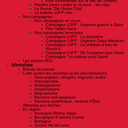
Pour commander sur le site de l'éditeur
Paroles juives contre le racisme - les clips
La Revue "De l'Autre Côté"
Le bulletin UJFP-Info
Nos campagnes
Nos campagnes en cours
Campagne UJFP : Urgence guerre à Gaza
Film Yallah Gaza
Nos campagnes terminées
Campagne UJFP : La pépinière
Campagne UJFP : Urgence Gaza déplacés
Campagne UJFP : Le château d'eau de
Khuza'a
Campagne UJFP : De l'oxygène pour Gaza
Campagne "Un bateau pour Gaza"
Les actions BDS
Informations
Brèves de presse
Lutte contre les racismes et les discriminations
Sans-papiers, réfugiés, migrants, exilés
Islamophobie
Antitsiganisme
Antisémitisme
Négrophobie
Racisme anti-asiatique
Racisme systémique, racisme d'État
Atteintes aux libertés
En région
Auvergne-Rhône-Alpes
Bourgogne-Franche-Comté
Bretagne
Centre Val de Loire