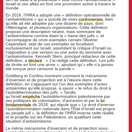
Israël et ses alliés en font une promotion active à travers le
monde.
En 2016, l’IHRA a adopté une « définition opérationnelle de
l’antisémitisme » qui a suscité de vives
controverses
, bien
qu’elle ait été adoptée par une dizaine de pays, dont
l’Allemagne, et plusieurs organisations. Cette définition
propose une description neutre, mais sommaire de
l’antisémitisme comme étant la « haine des juifs », et
l’accompagne de onze exemples censés l’illustrer.
Cependant, sept de ces exemples se focalisent
exclusivement sur Israël, assimilant la critique d’Israël ou
l’opposition à une version ou une autre du sionisme avec
l’antisémitisme. Kenneth Stern, principal rédacteur de cette
définition, a
déclaré
: « J’ai rédigé cette définition. Les juifs
de droite en font une arme », ajoutant qu’« elle n’a jamais
été conçue pour censurer la parole ».
Goldberg et Confino montrent comment le mécanisme
d’inversion et de projection est à l’œuvre dans cette
définition, en s’appuyant sur l’un des exemples d’actes
antisémites qu’elle propose, à savoir « le refus du droit à
l’autodétermination des juifs. » Tandis
qu’Israël
empêche
l’autodétermination palestinienne par
ses politiques de colonisation, d’annexion et par la
loi
fondamentale
de 2018, qui stipule que « Le droit d’exercer
l’autodétermination nationale dans l’État d’Israël est propre
au peuple juif », la définition de l’IHRA inverse cette réalité
et la projette sur les Palestiniens, en qualifiant cette
situation d’antisémitisme.
Le même mécanisme d’inversion et de projection sous-