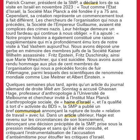
Patrick Cramer, président de la SMP, a
déclaré
lors de sa
visite en Israël en novembre 2023 : « Tout comme l’État
d’Israël, la Société Max Planck a été fondée il y a 75 ans.
Cependant, sa création représente un commencement tout
à fait différent. Les chercheurs de l’organisation qui nous a
précédés, la Société de l’Empereur Guillaume, avaient été
complices des crimes nazis. Leur héritage demeure un
lourd fardeau qui continue à nous obliger. » Il a ajouté : «
Notre propre histoire a également constitué une raison
supplémentaire qui m’a profondément ému lors de notre
visite à Yad Vashem aujourd’hui. Nous avons déposé une
gerbe en mémoire des membres juifs de la Société Kaiser
Wilhelm assassinés : Fritz Epstein, Fritz Duschinsky, ainsi
que Marie Wreschner, qui s’est suicidée. Nous avons aussi
rendu hommage aux plus de cent membres de
l’organisation qui nous a précédés forcés de fuir
l’Allemagne, parmi lesquels des scientifiques de renommée
mondiale comme Lise Meitner et Albert Einstein. »
Quelques semaines plus tard, après qu’un article du journal
allemand de droite
Welt am Sonntag
a accusé Ghassan
Hage, professeur d’anthropologie à l’Université de
Melbourne et chercheur invité à l’Institut Max Planck
d’anthropologie sociale, de «
haine d’Israël
», et l’a qualifié
à tort d’« activiste du BDS », la SMP a publié un
bref
communiqué
annonçant la rupture de toute « relation
de travail » avec lui. Dans un
article
ultérieur, Hage est
revenu sur les circonstances de son licenciement,
dénonçant une décision précipitée de la SMP, prise sous la
pression médiatique et sans qu’il ait été consulté, et
critiquant l’instrumentalisation de l’accusation
d’antisémitisme pour étouffer les critiques d’Israël.