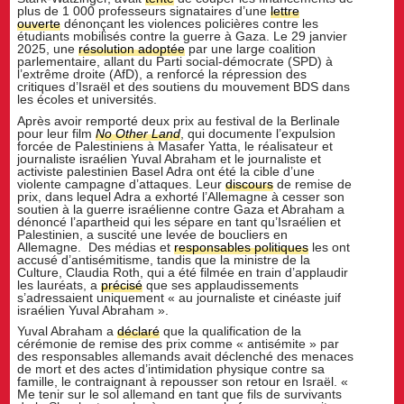
plus de 1 000 professeurs signataires d’une
lettre
ouverte
dénonçant les violences policières contre les
étudiants mobilisés contre la guerre à Gaza. Le 29 janvier
2025, une
résolution adoptée
par une large coalition
parlementaire, allant du Parti social-démocrate (SPD) à
l’extrême droite (AfD), a renforcé la répression des
critiques d’Israël et des soutiens du mouvement BDS dans
les écoles et universités.
Après avoir remporté deux prix au festival de la Berlinale
pour leur film
No Other Land
, qui documente l’expulsion
forcée de Palestiniens à Masafer Yatta, le réalisateur et
journaliste israélien Yuval Abraham et le journaliste et
activiste palestinien Basel Adra ont été la cible d’une
violente campagne d’attaques. Leur
discours
de remise de
prix, dans lequel Adra a exhorté l’Allemagne à cesser son
soutien à la guerre israélienne contre Gaza et Abraham a
dénoncé l’apartheid qui les sépare en tant qu’Israélien et
Palestinien, a suscité une levée de boucliers en
Allemagne. Des médias et
responsables politiques
les ont
accusé d’antisémitisme, tandis que la ministre de la
Culture, Claudia Roth, qui a été filmée en train d’applaudir
les lauréats, a
précisé
que ses applaudissements
s’adressaient uniquement « au journaliste et cinéaste juif
israélien Yuval Abraham ».
Yuval Abraham a
déclaré
que la qualification de la
cérémonie de remise des prix comme « antisémite » par
des responsables allemands avait déclenché des menaces
de mort et des actes d’intimidation physique contre sa
famille, le contraignant à repousser son retour en Israël. «
Me tenir sur le sol allemand en tant que fils de survivants