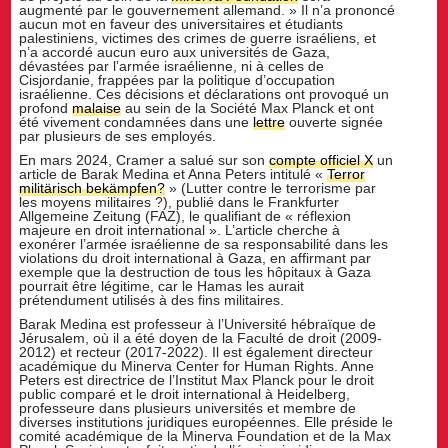
augmenté par le gouvernement allemand. » Il n’a prononcé
aucun mot en faveur des universitaires et étudiants
palestiniens, victimes des crimes de guerre israéliens, et
n’a accordé aucun euro aux universités de Gaza,
dévastées par l’armée israélienne, ni à celles de
Cisjordanie, frappées par la politique d’occupation
israélienne. Ces décisions et déclarations ont provoqué un
profond
malaise
au sein de la Société Max Planck et ont
été vivement condamnées dans une
lettre
ouverte signée
par plusieurs de ses employés.
En mars 2024, Cramer a salué sur son
compte officiel X
un
article de Barak Medina et Anna Peters intitulé «
Terror
militärisch bekämpfen?
» (Lutter contre le terrorisme par
les moyens militaires ?), publié dans le Frankfurter
Allgemeine Zeitung (FAZ), le qualifiant de « réflexion
majeure en droit international ». L’article cherche à
exonérer l’armée israélienne de sa responsabilité dans les
violations du droit international à Gaza, en affirmant par
exemple que la destruction de tous les hôpitaux à Gaza
pourrait être légitime, car le Hamas les aurait
prétendument utilisés à des fins militaires.
Barak Medina est professeur à l’Université hébraïque de
Jérusalem, où il a été doyen de la Faculté de droit (2009-
2012) et recteur (2017-2022). Il est également directeur
académique du Minerva Center for Human Rights. Anne
Peters est directrice de l’Institut Max Planck pour le droit
public comparé et le droit international à Heidelberg,
professeure dans plusieurs universités et membre de
diverses institutions juridiques européennes. Elle préside le
comité académique de la Minerva Foundation et de la Max