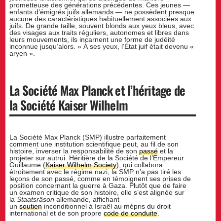
prometteuse des générations précédentes. Ces jeunes —
enfants d’émigrés juifs allemands — ne possèdent presque
aucune des caractéristiques habituellement associées aux
juifs. De grande taille, souvent blonds aux yeux bleus, avec
des visages aux traits réguliers, autonomes et libres dans
leurs mouvements, ils incarnent une forme de judéité
inconnue jusqu’alors. » À ses yeux, l’État juif était devenu «
aryen ».
La Société Max Planck et l’héritage de
la Société Kaiser Wilhelm
La Société Max Planck (SMP) illustre parfaitement
comment une institution scientifique peut, au fil de son
histoire, inverser la responsabilité de son
passé
et la
projeter sur autrui. Héritière de la Société de l’Empereur
Guillaume (
Kaiser Wilhelm Society
), qui collabora
étroitement avec le régime nazi, la SMP n’a pas tiré les
leçons de son passé, comme en témoignent ses prises de
position concernant la guerre à Gaza. Plutôt que de faire
un examen critique de son histoire, elle s’est alignée sur
la
Staatsräson
allemande, affichant
un
soutien
inconditionnel à Israël au mépris du droit
international et de son propre
code de conduite
.