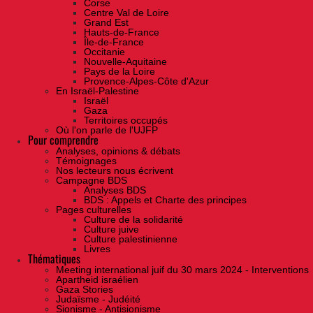
Corse
Centre Val de Loire
Grand Est
Hauts-de-France
Île-de-France
Occitanie
Nouvelle-Aquitaine
Pays de la Loire
Provence-Alpes-Côte d'Azur
En Israël-Palestine
Israël
Gaza
Territoires occupés
Où l'on parle de l'UJFP
Pour comprendre
Analyses, opinions & débats
Témoignages
Nos lecteurs nous écrivent
Campagne BDS
Analyses BDS
BDS : Appels et Charte des principes
Pages culturelles
Culture de la solidarité
Culture juive
Culture palestinienne
Livres
Thématiques
Meeting international juif du 30 mars 2024 - Interventions
Apartheid israélien
Gaza Stories
Judaïsme - Judéité
Sionisme - Antisionisme