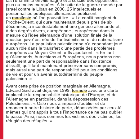
fait l’unanimité en Allemagne et a suscité des oppositions
plus ou moins marquées. À la suite de la guerre menée par
Israël contre le Liban en 2006, 25 intellectuels et
personnalités publiques allemandes publiaient
un
manifeste
où l’on pouvait lire : « Le conflit sanglant du
Proche-Orient, qui dure maintenant depuis près de six
décennies, a incontestablement une genèse allemande et,
à des degrés divers, européenne ; européenne dans la
mesure où l’idée allemande d’une ‘solution finale de la
question juive’ est née de l’antisémitisme et du nationalisme
européens. La population palestinienne n’a cependant joué
aucun rôle dans le transfert d’une partie des problèmes
européens au Moyen-Orient. » Ils ajoutaient : « En tant
qu’Allemands, Autrichiens et Européens, nous portons non
seulement une part de responsabilité dans l’existence
d’Israël, qu’il faut maintenant préserver sans compromis,
mais aussi une part de responsabilité pour les conditions
de vie et pour un avenir autodéterminé du peuple
palestinien. »
Avant cette prise de position marginale en Allemagne,
Edward Said avait déjà, en 1999,
formulé
avec une clarté
implacable la responsabilité historique de l’Europe, et de
l’Allemagne en particulier, dans la dépossession des
Palestiniens : « Oslo nous a imposé d’oublier et de
renoncer à notre histoire de perte, dépossédés par ceux-là
mêmes qui ont appris à tous l’importance de ne pas oublier
le passé. Ainsi, nous sommes les victimes des victimes, les
réfugiés des réfugiés. »