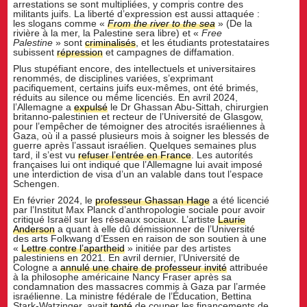
arrestations se sont multipliées, y compris contre des
militants juifs. La liberté d’expression est aussi attaquée :
les slogans comme «
From the river to the sea
» (De la
rivière à la mer, la Palestine sera libre)
et «
Free
Palestine
» sont
criminalisés
, et les étudiants protestataires
subissent
répression
et campagnes de diffamation.
Plus stupéfiant encore, des intellectuels et universitaires
renommés, de disciplines variées, s’exprimant
pacifiquement, certains juifs eux-mêmes, ont été brimés,
réduits au silence ou même licenciés. En avril 2024,
l’Allemagne a
expulsé
le Dr Ghassan Abu-Sittah, chirurgien
britanno-palestinien et recteur de l’Université de Glasgow,
pour l’empêcher de témoigner des atrocités israéliennes à
Gaza, où il a passé plusieurs mois à soigner les blessés de
guerre après l’assaut israélien. Quelques semaines plus
tard, il s’est vu
refuser l’entrée en France
. Les autorités
françaises lui ont indiqué que l’Allemagne lui avait imposé
une interdiction de visa d’un an valable dans tout l’espace
Schengen.
En février 2024, le
professeur Ghassan Hage
a été licencié
par l’Institut Max Planck d’anthropologie sociale pour avoir
critiqué Israël sur les réseaux sociaux. L’artiste
Laurie
Anderson
a quant à elle dû démissionner de l’Université
des arts Folkwang d’Essen en raison de son soutien à une
«
Lettre contre l’apartheid
» initiée par des artistes
palestiniens en 2021. En avril dernier, l’Université de
Cologne a
annulé une chaire de professeur invité
attribuée
à la philosophe américaine Nancy Fraser après sa
condamnation des massacres commis à Gaza par l’armée
israélienne. La ministre fédérale de l’Éducation, Bettina
Stark-Watzinger, avait
tenté
de couper les financements de