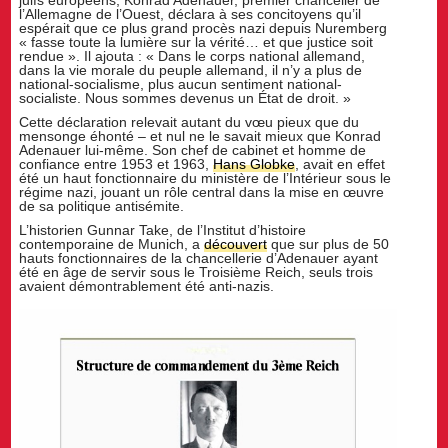
juifs européens, Konrad Adenauer, premier chancelier de
l’Allemagne de l’Ouest, déclara à ses concitoyens qu’il
espérait que ce plus grand procès nazi depuis Nuremberg
« fasse toute la lumière sur la vérité… et que justice soit
rendue ». Il ajouta : « Dans le corps national allemand,
dans la vie morale du peuple allemand, il n’y a plus de
national-socialisme, plus aucun sentiment national-
socialiste. Nous sommes devenus un État de droit. »
Cette déclaration relevait autant du vœu pieux que du
mensonge éhonté – et nul ne le savait mieux que Konrad
Adenauer lui-même. Son chef de cabinet et homme de
confiance entre 1953 et 1963,
Hans Globke
, avait en effet
été un haut fonctionnaire du ministère de l’Intérieur sous le
régime nazi, jouant un rôle central dans la mise en œuvre
de sa politique antisémite.
L’historien Gunnar Take, de l’Institut d’histoire
contemporaine de Munich, a
découvert
que sur plus de 50
hauts fonctionnaires de la chancellerie d’Adenauer ayant
été en âge de servir sous le Troisième Reich, seuls trois
avaient démontrablement été anti-nazis.