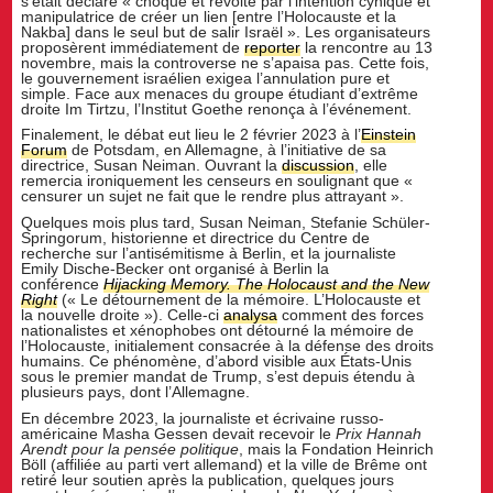
s’était déclaré « choqué et révolté par l’intention cynique et
manipulatrice de créer un lien [entre l’Holocauste et la
Nakba] dans le seul but de salir Israël ». Les organisateurs
proposèrent immédiatement de
reporter
la rencontre au 13
novembre, mais la controverse ne s’apaisa pas. Cette fois,
le gouvernement israélien exigea l’annulation pure et
simple. Face aux menaces du groupe étudiant d’extrême
droite Im Tirtzu, l’Institut Goethe renonça à l’événement.
Finalement, le débat eut lieu le 2 février 2023 à l’
Einstein
Forum
de Potsdam, en Allemagne, à l’initiative de sa
directrice, Susan Neiman. Ouvrant la
discussion
, elle
remercia ironiquement les censeurs en soulignant que «
censurer un sujet ne fait que le rendre plus attrayant ».
Quelques mois plus tard, Susan Neiman, Stefanie Schüler-
Springorum, historienne et directrice du Centre de
recherche sur l’antisémitisme à Berlin, et la journaliste
Emily Dische-Becker ont organisé à Berlin la
conférence
Hijacking Memory. The Holocaust and the New
Right
(« Le détournement de la mémoire. L’Holocauste et
la nouvelle droite »). Celle-ci
analysa
comment des forces
nationalistes et xénophobes ont détourné la mémoire de
l’Holocauste, initialement consacrée à la défense des droits
humains. Ce phénomène, d’abord visible aux États-Unis
sous le premier mandat de Trump, s’est depuis étendu à
plusieurs pays, dont l’Allemagne.
En décembre 2023, la journaliste et écrivaine russo-
américaine Masha Gessen devait recevoir le
Prix Hannah
Arendt pour la pensée politique
, mais la Fondation Heinrich
Böll (affiliée au parti vert allemand) et la ville de Brême ont
retiré leur soutien après la publication, quelques jours