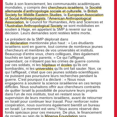
Suite à son licenciement, les communautés académiques
mondiales, y compris des
chercheurs israéliens
, la
Société
allemande d’anthropologie sociale et culturelle
, la
British
Society for Middle Eastern Studies
, la
European Association
of Social Anthropologists
, l’
American Anthropological
Association
, le Council for Humanities, Arts and Sciences et
l’
Australian Anthropological Society
se sont mobilisées en
soutien à Hage, en appelant la SMP à revenir sur sa
décision. Leurs demandes sont restées lettre morte.
Le président de la SMP déplorait dans
sa
déclaration
mentionnée plus haut : « Les étudiants
israéliens sont en guerre, tout comme de nombreux jeunes
chercheurs et membres de vos universités et instituts.
Beaucoup d’entre vous, chers collègues, êtes également
touchés en tant que parents. » Ce qui l’affligeait,
cependant, ce n’étaient pas les crimes de guerre commis
par ces soldats, ni les
hôpitaux
et
écoles
qu’ils ont
bombardés, ni les
universités
qu’ils ont fait sauter. Non, ce
qui l’affligeait, c’était que ces jeunes soldats-scientifiques
ne puissent pas poursuivre leurs recherches pendant la
guerre. C’est pourquoi il a déclaré : « Nous nous
engageons à soutenir la science israélienne en ces temps
difficiles. Nous souhaitons offrir aux chercheurs contraints
de quitter Israël la possibilité de poursuivre leurs projets
dans l’un de nos instituts, tout en restant sous la
supervision de leurs mentors israéliens, avant de retourner
en Israël pour continuer leur travail. Pour renforcer notre
coopération, nous ouvrirons également bientôt un bureau
en Israël. Le moment est venu ! Nous avons réservé des
fonds spéciaux pour ces mesures. De plus, le financement
de projets au sein de la
Minerva Foundation
sera