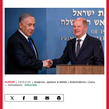
AURDIP
26/02/25
Analyses, opinions & débats
|
Antisémitisme
|
Gaza
— thématiques :
Génocide