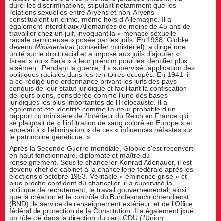
durci les discriminations, stipulant notamment que les
relations sexuelles entre Aryens et non-Aryens
constituaient un crime, même hors d’Allemagne. Il a
également interdit aux Allemandes de moins de 45 ans de
travailler chez un juif, invoquant la « menace sexuelle
raciale pernicieuse » posée par les juifs. En 1938, Globke,
devenu
Ministerialrat
(conseiller ministériel), a dirigé une
unité sur le droit racial et a imposé aux juifs d’ajouter «
Israël » ou « Sara » à leur prénom pour les identifier plus
aisément. Pendant la guerre, il a supervisé l’application des
politiques raciales dans les territoires occupés. En 1941, il
a co-rédigé une ordonnance privant les juifs des pays
conquis de leur statut juridique et facilitant la confiscation
de leurs biens, considérée comme l’une des bases
juridiques les plus importantes de l’Holocauste. Il a
également été identifié comme l’auteur probable d’un
rapport du ministère de l’Intérieur du Reich en France qui
se plaignait de « l’infiltration de sang coloré en Europe » et
appelait à « l’élimination » de ces « influences néfastes sur
le patrimoine génétique. »
Après la Seconde Guerre mondiale, Globke s’est reconverti
en haut fonctionnaire, diplomate et maître du
renseignement. Sous le chancelier Konrad Adenauer, il est
devenu chef de cabinet à la chancellerie fédérale après les
élections d’octobre 1953. Véritable « éminence grise » et
plus proche confident du chancelier, il a supervisé la
politique de recrutement, le travail gouvernemental, ainsi
que la création et le contrôle du Bundesnachrichtendienst
(BND), le service de renseignement extérieur, et de l’Office
fédéral de protection de la Constitution. Il a également joué
un rôle clé dans la direction du parti CDU (l’Union