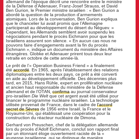
allemand de l’époque décrit une rencontre entre le ministre
de la Défense d’Adenauer, Franz-Josef Strauss, et David
Ben Gurion, le Premier ministre israélien : « Ben Gurion a
abordé la question de la production d’armements
atomiques. Lors de la conversation, Ben Gurion expliqua
que le chancelier lui avait promis que l’Allemagne
participerait au développement du désert du Néguev. »
Cependant, les Allemands semblent avoir suspendu les
négociations pendant le procès Eichmann pour que les
Israéliens assurent son silence. « En aucun cas nous ne
pouvons faire d’engagements avant la fin du procès
Eichmann », indique un document du ministère des Affaires
étrangères. Globke et Adenauer prirent tous deux leur
retraite en octobre de cette année-là.
Le prêt de l’« Operation Business Friend » a finalement
été
accordé
. En 1965, après l’établissement des relations
diplomatiques entre les deux pays, ce prêt a été converti
en aide au développement officielle. Des décennies plus
tard, en 2015, Hans Rühle, expert en prolifération nucléaire
et ancien haut responsable du ministère de la Défense
allemand et de l’OTAN,
confirma
au journal conservateur
pro-israélien
Die Welt
que cet argent avait été utilisé pour
financer le programme nucléaire israélien. La technologie
utilisée provenait de France, dans le cadre de
l’accord
secret de Sèvres
de 1956 entre Israël, la France et le
Royaume-Uni, qui établissait une coopération pour la
construction du réacteur nucléaire de Dimona.
Gerhard von Preuschen, chef de la délégation allemande
lors du procès d’Adolf Eichmann, conclut son rapport final
par un étonnant éloge ouvertement raciste de la «
jeunesse israélienne, qui se distingue de manière