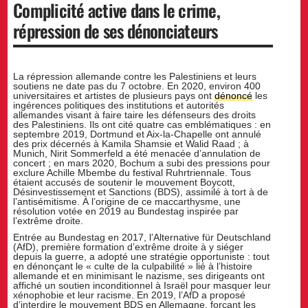
Complicité active dans le crime,
répression de ses dénonciateurs
La répression allemande contre les Palestiniens et leurs
soutiens ne date pas du 7 octobre. En 2020, environ 400
universitaires et artistes de plusieurs pays ont
dénoncé
les
ingérences politiques des institutions et autorités
allemandes visant à faire taire les défenseurs des droits
des Palestiniens. Ils ont cité quatre cas emblématiques : en
septembre 2019, Dortmund et Aix-la-Chapelle ont annulé
des prix décernés à Kamila Shamsie et Walid Raad ; à
Munich, Nirit Sommerfeld a été menacée d’annulation de
concert ; en mars 2020, Bochum a subi des pressions pour
exclure Achille Mbembe du festival Ruhrtriennale. Tous
étaient accusés de soutenir le mouvement Boycott,
Désinvestissement et Sanctions (BDS), assimilé à tort à de
l’antisémitisme. À l’origine de ce maccarthysme, une
résolution votée en 2019 au Bundestag inspirée par
l’extrême droite.
Entrée au Bundestag en 2017, l’Alternative für Deutschland
(AfD), première formation d’extrême droite à y siéger
depuis la guerre, a adopté une stratégie opportuniste : tout
en dénonçant le « culte de la culpabilité » lié à l’histoire
allemande et en minimisant le nazisme, ses dirigeants ont
affiché un soutien inconditionnel à Israël pour masquer leur
xénophobie et leur racisme. En 2019, l’AfD a proposé
d’interdire le mouvement BDS en Allemagne, forçant les