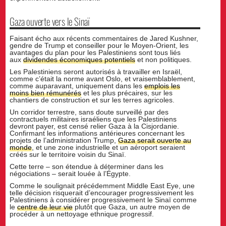
Gaza ouverte vers le Sinaï
Faisant écho aux récents commentaires de Jared Kushner,
gendre de Trump et conseiller pour le Moyen-Orient, les
avantages du plan pour les Palestiniens sont tous liés
aux
dividendes économiques potentiels
et non politiques.
Les Palestiniens seront autorisés à travailler en Israël,
comme c’était la norme avant Oslo, et vraisemblablement,
comme auparavant, uniquement dans les
emplois les
moins bien rémunérés
et les plus précaires, sur les
chantiers de construction et sur les terres agricoles.
Un corridor terrestre, sans doute surveillé par des
contractuels militaires israéliens que les Palestiniens
devront payer, est censé relier Gaza à la Cisjordanie.
Confirmant les informations antérieures concernant les
projets de l’administration Trump,
Gaza serait ouverte au
monde
, et une zone industrielle et un aéroport seraient
créés sur le territoire voisin du Sinaï.
Cette terre – son étendue à déterminer dans les
négociations – serait louée à l’Égypte.
Comme le soulignait précédemment Middle East Eye, une
telle décision risquerait d’encourager progressivement les
Palestiniens à considérer progressivement le Sinaï comme
le
centre de leur vie
plutôt que Gaza, un autre moyen de
procéder à un nettoyage ethnique progressif.