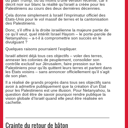
du plan Trump, ou du moins d’une version récente, car il
décrit noir sur blanc la réalité qu’Israël a créée pour les
Palestiniens au cours des deux dernières décennies.
Cela donne simplement à Israël l’imprimatur officiel des
États-Unis pour le vol massif de terres et la cantonisation
des Palestiniens.
Donc, s’il offre à la droite israélienne la majeure partie de
ce qu’il veut, quel intérêt Israel Hayom – le porte-parole de
Netanyahou – a-t-il à compromettre son succès en le
divulguant ?
Quelques raisons pourraient l’expliquer.
Israël atteint déjà tous ces objectifs – voler des terres,
annexer les colonies de peuplement, consolider son
contrôle exclusif sur Jérusalem, faire pression sur les
Palestiniens pour qu’ils quittent leurs terres et partent dans
les États voisins – sans annoncer officiellement qu’il s’agit
de son plan.
Il a réalisé de grands progrès dans tous ses objectifs sans
avoir à admettre publiquement que la création d’un État
pour les Palestiniens est une illusion. Pour Netanyahou, la
question doit être de savoir pourquoi rendre publique la
vision globale d’Israël quand elle peut être réalisée en
cachette.
Crainte du retour de bâton