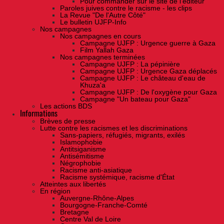
Pour commander sur le site de l'éditeur
Paroles juives contre le racisme - les clips
La Revue "De l'Autre Côté"
Le bulletin UJFP-Info
Nos campagnes
Nos campagnes en cours
Campagne UJFP : Urgence guerre à Gaza
Film Yallah Gaza
Nos campagnes terminées
Campagne UJFP : La pépinière
Campagne UJFP : Urgence Gaza déplacés
Campagne UJFP : Le château d'eau de
Khuza'a
Campagne UJFP : De l'oxygène pour Gaza
Campagne "Un bateau pour Gaza"
Les actions BDS
Informations
Brèves de presse
Lutte contre les racismes et les discriminations
Sans-papiers, réfugiés, migrants, exilés
Islamophobie
Antitsiganisme
Antisémitisme
Négrophobie
Racisme anti-asiatique
Racisme systémique, racisme d'État
Atteintes aux libertés
En région
Auvergne-Rhône-Alpes
Bourgogne-Franche-Comté
Bretagne
Centre Val de Loire