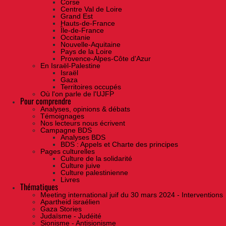
Corse
Centre Val de Loire
Grand Est
Hauts-de-France
Île-de-France
Occitanie
Nouvelle-Aquitaine
Pays de la Loire
Provence-Alpes-Côte d'Azur
En Israël-Palestine
Israël
Gaza
Territoires occupés
Où l'on parle de l'UJFP
Pour comprendre
Analyses, opinions & débats
Témoignages
Nos lecteurs nous écrivent
Campagne BDS
Analyses BDS
BDS : Appels et Charte des principes
Pages culturelles
Culture de la solidarité
Culture juive
Culture palestinienne
Livres
Thématiques
Meeting international juif du 30 mars 2024 - Interventions
Apartheid israélien
Gaza Stories
Judaïsme - Judéité
Sionisme - Antisionisme