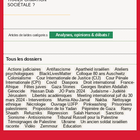
SOCIÉTALE ?
Analyses, opinions & débats
Articles de la/des catégorie.s
Tous les dossiers
Actions judiciaires
Antifascisme
Apartheid israélien
Ateliers
psychologiques
BlackLivesMatter
Colloque 80 ans Auschwitz
Colonialisme
Cour Internationale de Justice (CIJ)
Cour Pénale
Internationale (CPI)
Covid
Diaspora
Droit international
France-
Afrique
Fêtes juives
Gaza Stories
Georges Ibrahim Abdallah
Génocide
Hassan Diab
JO Paris 2024
Judaïsme - Judéité
Jérusalem
Libertés académiques
Meeting international juif du 30
mars 2024 - Interventions
Mumia Abu-Jamal
Nakba
Nettoyage
ethnique
Nécrologie
Ouvrage UJFP
Pinkwashing
Prisonniers
palestiniens
Proposition de loi Yadan
Pépinière de Gaza
Ramy
Shaath
Refuzniks
Répression
Salah Hamouri
Sanctions
Sionisme - Antisionisme
Tribunal Russell pour la Palestine
Témoignages de Palestine
Ukraine
Un ancien soldat israélien
raconte
Vidéo
Zemmour
Éducation
Navigation
de