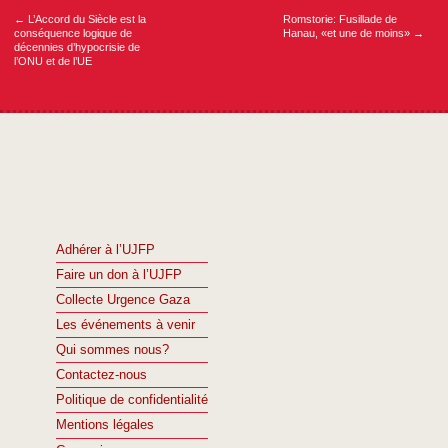
l’article
←
L’Accord du Siècle est la
Romstorie: Fusillade de
conséquence logique de
Hanau, «et une de moins»
→
décennies d’hypocrisie de
l’ONU et de l’UE
Adhérer à l’UJFP
Faire un don à l’UJFP
Collecte Urgence Gaza
Les événements à venir
Qui sommes nous?
Contactez-nous
Politique de confidentialité
Mentions légales