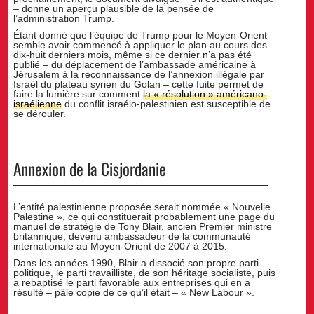
– donne un aperçu plausible de la pensée de
l’administration Trump.
Étant donné que l’équipe de Trump pour le Moyen-Orient
semble avoir commencé à appliquer le plan au cours des
dix-huit derniers mois, même si ce dernier n’a pas été
publié – du déplacement de l’ambassade américaine à
Jérusalem à la reconnaissance de l’annexion illégale par
Israël du plateau syrien du Golan – cette fuite permet de
faire la lumière sur comment
la « résolution » américano-
israélienne
du conflit israélo-palestinien est susceptible de
se dérouler.
Annexion de la Cisjordanie
L’entité palestinienne proposée serait nommée « Nouvelle
Palestine », ce qui constituerait probablement une page du
manuel de stratégie de Tony Blair, ancien Premier ministre
britannique, devenu ambassadeur de la communauté
internationale au Moyen-Orient de 2007 à 2015.
Dans les années 1990, Blair a dissocié son propre parti
politique, le parti travailliste, de son héritage socialiste, puis
a rebaptisé le parti favorable aux entreprises qui en a
résulté – pâle copie de ce qu’il était – « New Labour ».