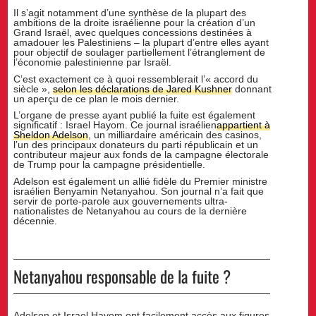
Il s’agit notamment d’une synthèse de la plupart des
ambitions de la droite israélienne pour la création d’un
Grand Israël, avec quelques concessions destinées à
amadouer les Palestiniens – la plupart d’entre elles ayant
pour objectif de soulager partiellement l’étranglement de
l’économie palestinienne par Israël.
C’est exactement ce à quoi ressemblerait l’« accord du
siècle »,
selon les déclarations de Jared Kushner
donnant
un aperçu de ce plan le mois dernier.
L’organe de presse ayant publié la fuite est également
significatif : Israel Hayom. Ce journal israélien
appartient à
Sheldon Adelson
, un milliardaire américain des casinos,
l’un des principaux donateurs du parti républicain et un
contributeur majeur aux fonds de la campagne électorale
de Trump pour la campagne présidentielle.
Adelson est également un allié fidèle du Premier ministre
israélien Benyamin Netanyahou. Son journal n’a fait que
servir de porte-parole aux gouvernements ultra-
nationalistes de Netanyahou au cours de la dernière
décennie.
Netanyahou responsable de la fuite ?
Adelson et Israel Hayom ont facilement accès aux figures