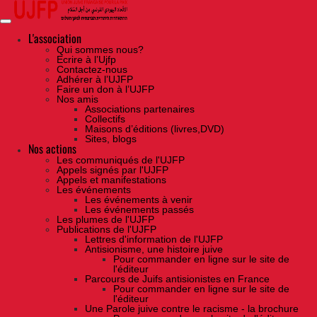
Skip
to
the
content
L'association
Qui sommes nous?
Ecrire à l’Ujfp
Contactez-nous
Adhérer à l’UJFP
Faire un don à l’UJFP
Nos amis
Associations partenaires
Collectifs
Maisons d’éditions (livres,DVD)
Sites, blogs
Nos actions
Les communiqués de l'UJFP
Appels signés par l'UJFP
Appels et manifestations
Les événements
Les événements à venir
Les événements passés
Les plumes de l'UJFP
Publications de l'UJFP
Lettres d'information de l'UJFP
Antisionisme, une histoire juive
Pour commander en ligne sur le site de
l'éditeur
Parcours de Juifs antisionistes en France
Pour commander en ligne sur le site de
l'éditeur
Une Parole juive contre le racisme - la brochure