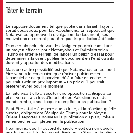
Tâter le terrain
Le supposé document, tel que publié dans Israel Hayom,
serait désastreux pour les Palestiniens. En supposant que
Netanyahou approuve la divulgation du document, ses
motivations ne seront peut-être pas trop difficiles à déceler.
D’un certain point de vue, le divulguer pourrait constituer
un moyen efficace pour Netanyahou et l’administration
Trump de tâter le terrain, de lancer un ballon d’essai pour
déterminer s’ils osent publier le document en l’état ou s’ils
doivent y apporter des modifications.
Mais une autre possibilité est que Netanyahou en est peut-
être venu à la conclusion que réaliser publiquement
l’essentiel de ce qu’il parvient déjà à faire en cachette
pourrait avoir un prix importun – un prix qu’il pourrait
préférer éviter pour le moment.
La fuite vise-t-elle à susciter une opposition anticipée au
plan, venant à la fois d’Israël et des Palestiniens et du
monde arabe, dans l’espoir d’empêcher sa publication ?
Peut-être a-t-il été espéré que la fuite, et la réaction qu’elle
suscite, obligeraient l’équipe de Trump pour le Moyen-
Orient à reporter à nouveau la publication du plan, voire à
en empêcher complètement la publication.
Néanmoins, que l’« accord du siècle » soit ou non dévoilé
prochainement, le document divulgué – s’il est authentique