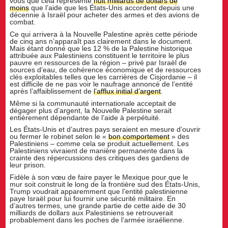
vous que cela représente
huit milliards de dollars de
moins
que l’aide que les États-Unis accordent depuis une
décennie à Israël pour acheter des armes et des avions de
combat.
Ce qui arrivera à la Nouvelle Palestine après cette période
de cinq ans n’apparaît pas clairement dans le document.
Mais étant donné que les 12 % de la Palestine historique
attribuée aux Palestiniens constituent le territoire le plus
pauvre en ressources de la région – privé par Israël de
sources d’eau, de cohérence économique et de ressources
clés exploitables telles que les carrières de Cisjordanie – il
est difficile de ne pas voir le naufrage annoncé de l’entité
après l’affaiblissement de
l’afflux initial d’argent
.
Même si la communauté internationale acceptait de
dégager plus d’argent, la Nouvelle Palestine serait
entièrement dépendante de l’aide à perpétuité.
Les États-Unis et d’autres pays seraient en mesure d’ouvrir
ou fermer le robinet selon le «
bon comportement
» des
Palestiniens – comme cela se produit actuellement. Les
Palestiniens vivraient de manière permanente dans la
crainte des répercussions des critiques des gardiens de
leur prison.
Fidèle à son vœu de faire payer le Mexique pour que le
mur soit construit le long de la frontière sud des États-Unis,
Trump voudrait apparemment que l’entité palestinienne
paye Israël pour lui fournir une sécurité militaire. En
d’autres termes, une grande partie de cette aide de 30
milliards de dollars aux Palestiniens se retrouverait
probablement dans les poches de l’armée israélienne.