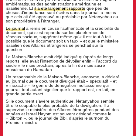
emblématiques des administrations américaine et
israélienne. Et
il a été largement rapporté
que peu de
choses d’importance sont écrites dans le journal, à moins
que cela ait été approuvé au préalable par Netanyahou ou
son propriétaire à l’étranger.
Le journal
a remis en cause l’authenticité et la crédibilité du
document, qui s’est répandu sur les plateformes de
réseaux sociaux, suggérant même qu’« il est tout à fait
possible que le document soit un faux » et que le ministère
israélien des Affaires étrangères se penchait sur la
question.
La Maison-Blanche avait déjà indiqué qu’après de longs
reports, elle avait l’intention de dévoiler enfin « l’accord du
siècle » le mois prochain, après la fin du mois sacré
musulman du Ramadan.
Un responsable de la Maison-Blanche, anonyme, a déclaré
au journal que le document divulgué était « spéculatif » et
« inexact » – le genre de dénégation mollassonne qui
pourrait tout autant signifier que le rapport est, en fait, en
grande partie exact.
Si le document s’avère authentique, Netanyahou semble
être le coupable le plus probable de la divulgation. Il a
supervisé le ministère des Affaires étrangères pendant des
années et Israel Hayom est souvent désigné comme le
« Bibiton », ou le journal de Bibi, d’après le surnom du
Premier ministre.