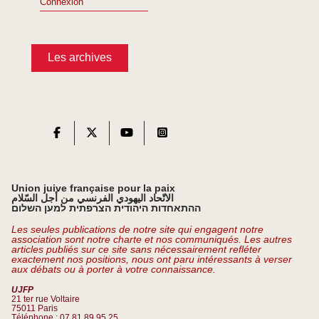
Connexion
Les archives
Union juive française pour la paix
الاتّحاد اليهودي الفرنسي من أجل السّلام
ההתאחדות היהודית הצרפתית למען השלום
Les seules publications de notre site qui engagent notre
association sont notre charte et nos communiqués. Les autres
articles publiés sur ce site sans nécessairement refléter
exactement nos positions, nous ont paru intéressants à verser
aux débats ou à porter à votre connaissance.
UJFP
21 ter rue Voltaire
75011 Paris
Téléphone : 07 81 89 95 25