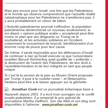
Mais pire encore pour Israël, une fois que les Palestiniens
et le monde qui observe comprendront que l’actuelle réalité
catastrophique pour les Palestiniens ne s’améliorera pas, il
y aura probablement un retour de bâton.
L’Autorité palestinienne pourrait s’effondrer, la population
palestinienne déclencherait un nouveau soulèvement, la
soi-disant « opinion publique arabe » accepterait peut-être
moins ce plan que ses dirigeants ou Trump ne le
souhaiterait, et les activistes solidaires en Occident,
notamment le mouvement de boycott, bénéficieraient d’un
énorme coup de pouce pour leur cause.
De même, il serait impossible pour les défenseurs d’Israël
de continuer à nier qu’Israël exécute ce que l’universitaire
israélien Baruch Kimmerling avait qualifié de « politicide » :
la destruction de l’avenir des Palestiniens, de leur droit à
l’autodétermination et de leur intégrité en tant que peuple
unique.
Si c’est là la version de la paix au Moyen-Orient proposée
par Trump, il joue à la roulette russe – et Netanyahou
hésitera peut-être à le laisser appuyer sur la gâchette.
Jonathan Cook
est un journaliste britannique basé à
Nazareth depuis 2001. Il a écrit trois ouvrages sur le conflit
israélo-palestinien. Il a remporté le prix spécial de
journalisme Martha Gellhorn. Son site Web et son blog sont
disponibles à l’adresse :
www.jonathan-cook.net