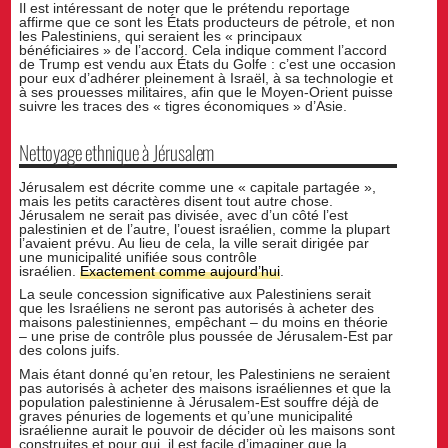
Il est intéressant de noter que le prétendu reportage
affirme que ce sont les États producteurs de pétrole, et non
les Palestiniens, qui seraient les « principaux
bénéficiaires » de l’accord. Cela indique comment l’accord
de Trump est vendu aux États du Golfe : c’est une occasion
pour eux d’adhérer pleinement à Israël, à sa technologie et
à ses prouesses militaires, afin que le Moyen-Orient puisse
suivre les traces des « tigres économiques » d’Asie.
Nettoyage ethnique à Jérusalem
Jérusalem est décrite comme une « capitale partagée »,
mais les petits caractères disent tout autre chose.
Jérusalem ne serait pas divisée, avec d’un côté l’est
palestinien et de l’autre, l’ouest israélien, comme la plupart
l’avaient prévu. Au lieu de cela, la ville serait dirigée par
une municipalité unifiée sous contrôle
israélien.
Exactement comme aujourd’hui
.
La seule concession significative aux Palestiniens serait
que les Israéliens ne seront pas autorisés à acheter des
maisons palestiniennes, empêchant – du moins en théorie
– une prise de contrôle plus poussée de Jérusalem-Est par
des colons juifs.
Mais étant donné qu’en retour, les Palestiniens ne seraient
pas autorisés à acheter des maisons israéliennes et que la
population palestinienne à Jérusalem-Est souffre déjà de
graves pénuries de logements et qu’une municipalité
israélienne aurait le pouvoir de décider où les maisons sont
construites et pour qui, il est facile d’imaginer que la