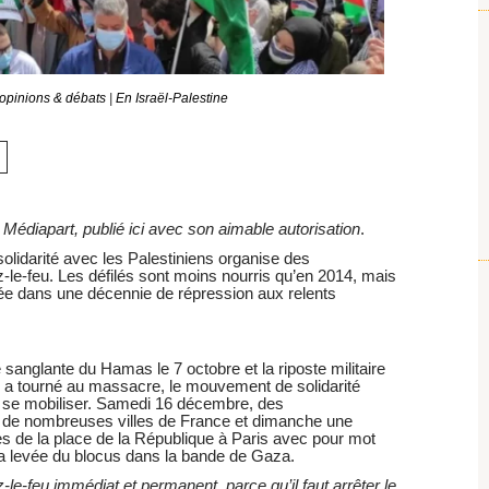
opinions & débats
|
En Israël-Palestine
de Médiapart, publié ici avec son aimable autorisation
.
idarité avec les Palestiniens organise des
-le-feu. Les défilés sont moins nourris qu’en 2014, mais
rgée dans une décennie de répression aux relents
sanglante du Hamas le 7 octobre et la riposte militaire
i a tourné au massacre, le mouvement de solidarité
e se mobiliser. Samedi 16 décembre, des
de nombreuses villes de France et dimanche une
es de la place de la République à Paris avec pour mot
la levée du blocus dans la bande de Gaza.
-feu immédiat et permanent, parce qu’il faut arrêter le