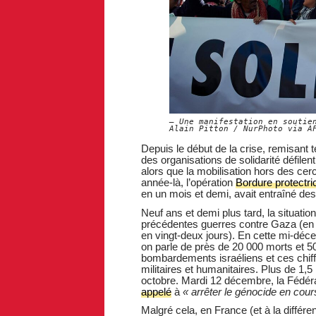
Une manifestation en soutie
Alain Pitton / NurPhoto via A
Depuis le début de la crise, remisant 
des organisations de solidarité défile
alors que la mobilisation hors des cerc
année-là, l’opération
Bordure protectri
en un mois et demi, avait entraîné des
Neuf ans et demi plus tard, la situa
précédentes guerres contre Gaza (en 2
en vingt-deux jours). En cette mi-déc
on parle de près de 20 000 morts et 50
bombardements israéliens et ces chiffr
militaires et humanitaires. Plus de 1,5
octobre. Mardi 12 décembre, la Fédéra
appelé
à
« arrêter le génocide en cour
Malgré cela, en France (et à la diffé