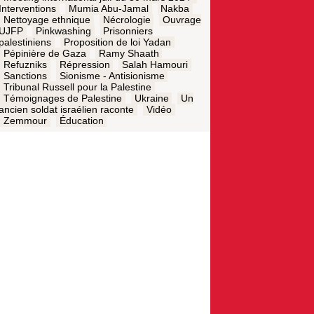
Interventions
Mumia Abu-Jamal
Nakba
Nettoyage ethnique
Nécrologie
Ouvrage
UJFP
Pinkwashing
Prisonniers
palestiniens
Proposition de loi Yadan
Pépinière de Gaza
Ramy Shaath
Refuzniks
Répression
Salah Hamouri
Sanctions
Sionisme - Antisionisme
Tribunal Russell pour la Palestine
Témoignages de Palestine
Ukraine
Un
ancien soldat israélien raconte
Vidéo
Zemmour
Éducation