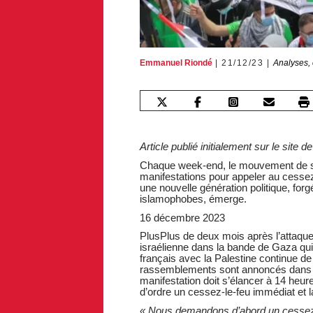
Emmanuel Riondé
21/12/23
Analyses, 
Article publié initialement sur le site 
Chaque week-end, le mouvement de sol
manifestations pour appeler au cessez
une nouvelle génération politique, fo
islamophobes, émerge.
16 décembre 2023
PlusPlus de deux mois après l’attaque 
israélienne dans la bande de Gaza qu
français avec la Palestine continue d
rassemblements sont annoncés dans 
manifestation doit s’élancer à 14 heur
d’ordre un cessez-le-feu immédiat et 
« Nous demandons d’abord un cessez-le