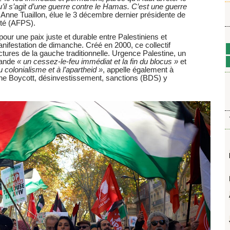
u’il s’agit d’une guerre contre le Hamas. C’est une guerre
Anne Tuaillon, élue le 3 décembre dernier présidente de
ité (AFPS).
 pour une paix juste et durable entre Palestiniens et
nifestation de dimanche. Créé en 2000, ce collectif
ctures de la gauche traditionnelle. Urgence Palestine, un
mande
« un cessez-le-feu immédiat et la fin du blocus »
et
u colonialisme et à l’apartheid »
, appelle également à
ne Boycott, désinvestissement, sanctions (BDS) y