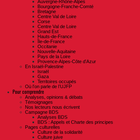
Auvergne-Rhône-Alpes
Bourgogne-Franche-Comté
Bretagne
Centre Val de Loire
Corse
Centre Val de Loire
Grand Est
Hauts-de-France
Île-de-France
Occitanie
Nouvelle-Aquitaine
Pays de la Loire
Provence-Alpes-Côte d'Azur
En Israël-Palestine
Israël
Gaza
Territoires occupés
Où l'on parle de l'UJFP
Pour comprendre
Analyses, opinions & débats
Témoignages
Nos lecteurs nous écrivent
Campagne BDS
Analyses BDS
BDS : Appels et Charte des principes
Pages culturelles
Culture de la solidarité
Culture juive