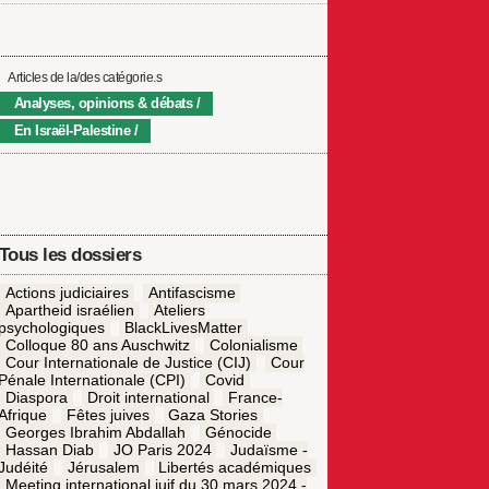
Articles de la/des catégorie.s
Analyses, opinions & débats
En Israël-Palestine
Tous les dossiers
Actions judiciaires
Antifascisme
Apartheid israélien
Ateliers
psychologiques
BlackLivesMatter
Colloque 80 ans Auschwitz
Colonialisme
Cour Internationale de Justice (CIJ)
Cour
Pénale Internationale (CPI)
Covid
Diaspora
Droit international
France-
Afrique
Fêtes juives
Gaza Stories
Georges Ibrahim Abdallah
Génocide
Hassan Diab
JO Paris 2024
Judaïsme -
Judéité
Jérusalem
Libertés académiques
Meeting international juif du 30 mars 2024 -