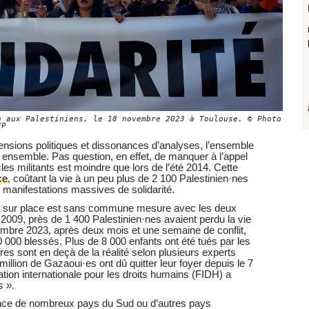
n aux Palestiniens, le 18 novembre 2023 à Toulouse. © Photo
FP
tensions politiques et dissonances d’analyses, l’ensemble
nt ensemble. Pas question, en effet, de manquer à l’appel
les militants est moindre que lors de l’été 2014. Cette
ce
, coûtant la vie à un peu plus de 2 100 Palestinien·nes
 manifestations massives de solidarité.
tion sur place est sans commune mesure avec les deux
009, près de 1 400 Palestinien·nes avaient perdu la vie
embre 2023, après deux mois et une semaine de conflit,
 000 blessés. Plus de 8 000 enfants ont été tués par les
es sont en deçà de la réalité selon plusieurs experts
 million de Gazaoui·es ont dû quitter leur foyer depuis le 7
tion internationale pour les droits humains (FIDH) a
s »
.
rence de nombreux pays du Sud ou d’autres pays