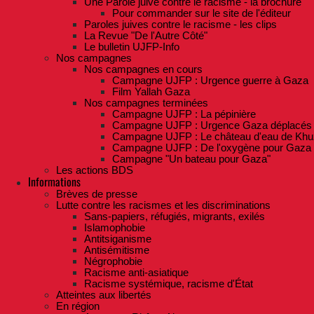
Une Parole juive contre le racisme - la brochure
Pour commander sur le site de l'éditeur
Paroles juives contre le racisme - les clips
La Revue "De l'Autre Côté"
Le bulletin UJFP-Info
Nos campagnes
Nos campagnes en cours
Campagne UJFP : Urgence guerre à Gaza
Film Yallah Gaza
Nos campagnes terminées
Campagne UJFP : La pépinière
Campagne UJFP : Urgence Gaza déplacés
Campagne UJFP : Le château d'eau de Khu
Campagne UJFP : De l'oxygène pour Gaza
Campagne "Un bateau pour Gaza"
Les actions BDS
Informations
Brèves de presse
Lutte contre les racismes et les discriminations
Sans-papiers, réfugiés, migrants, exilés
Islamophobie
Antitsiganisme
Antisémitisme
Négrophobie
Racisme anti-asiatique
Racisme systémique, racisme d'État
Atteintes aux libertés
En région