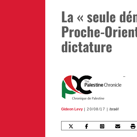
La « seule dé
Proche-Orient
dictature
Gideon Levy
20/08/17
Israël