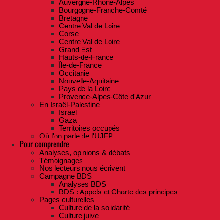
Auvergne-Rhône-Alpes
Bourgogne-Franche-Comté
Bretagne
Centre Val de Loire
Corse
Centre Val de Loire
Grand Est
Hauts-de-France
Île-de-France
Occitanie
Nouvelle-Aquitaine
Pays de la Loire
Provence-Alpes-Côte d'Azur
En Israël-Palestine
Israël
Gaza
Territoires occupés
Où l'on parle de l'UJFP
Pour comprendre
Analyses, opinions & débats
Témoignages
Nos lecteurs nous écrivent
Campagne BDS
Analyses BDS
BDS : Appels et Charte des principes
Pages culturelles
Culture de la solidarité
Culture juive