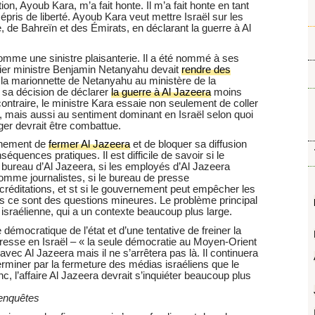
on, Ayoub Kara, m’a fait honte. Il m’a fait honte en tant
 épris de liberté. Ayoub Kara veut mettre Israël sur les
e, de Bahreïn et des Émirats, en déclarant la guerre à Al
comme une sinistre plaisanterie. Il a été nommé à ses
ier ministre Benjamin Netanyahu devait
rendre des
 la marionnette de Netanyahu au ministère de la
 sa décision de déclarer
la guerre à Al Jazeera
moins
contraire, le ministre Kara essaie non seulement de coller
re, mais aussi au sentiment dominant en Israël selon quoi
anger devrait être combattue.
ernement de
fermer Al Jazeera
et de bloquer sa diffusion
séquences pratiques. Il est difficile de savoir si le
 bureau d’Al Jazeera, si les employés d’Al Jazeera
omme journalistes, si le bureau de presse
réditations, et st si le gouvernement peut empêcher les
is ce sont des questions mineures. Le problème principal
que israélienne, qui a un contexte beaucoup plus large.
 démocratique de l’état et d’une tentative de freiner la
a presse en Israël – « la seule démocratie au Moyen-Orient
ec Al Jazeera mais il ne s’arrêtera pas là. Il continuera
erminer par la fermeture des médias israéliens que le
 l’affaire Al Jazeera devrait s’inquiéter beaucoup plus
 enquêtes