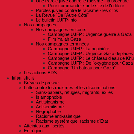
Une Parole juive contre le racisme - la brochure
Pour commander sur le site de l'éditeur
Paroles juives contre le racisme - les clips
La Revue "De l'Autre Côté"
Le bulletin UJFP-Info
Nos campagnes
Nos campagnes en cours
Campagne UJFP : Urgence guerre à Gaza
Film Yallah Gaza
Nos campagnes terminées
Campagne UJFP : La pépinière
Campagne UJFP : Urgence Gaza déplacés
Campagne UJFP : Le château d'eau de Khu
Campagne UJFP : De l'oxygène pour Gaza
Campagne "Un bateau pour Gaza"
Les actions BDS
Informations
Brèves de presse
Lutte contre les racismes et les discriminations
Sans-papiers, réfugiés, migrants, exilés
Islamophobie
Antitsiganisme
Antisémitisme
Négrophobie
Racisme anti-asiatique
Racisme systémique, racisme d'État
Atteintes aux libertés
En région