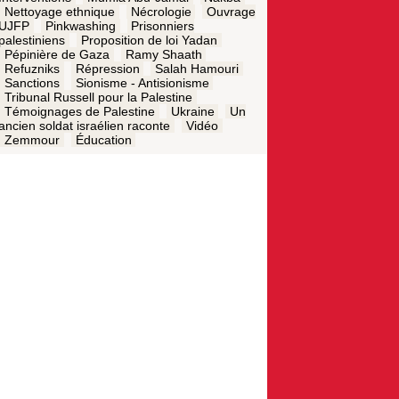
Nettoyage ethnique
Nécrologie
Ouvrage
UJFP
Pinkwashing
Prisonniers
palestiniens
Proposition de loi Yadan
Pépinière de Gaza
Ramy Shaath
Refuzniks
Répression
Salah Hamouri
Sanctions
Sionisme - Antisionisme
Tribunal Russell pour la Palestine
Témoignages de Palestine
Ukraine
Un
ancien soldat israélien raconte
Vidéo
Zemmour
Éducation