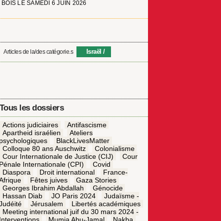
BOIS LE SAMEDI 6 JUIN 2026
Israël
Articles de la/des catégorie.s
Tous les dossiers
Actions judiciaires
Antifascisme
Apartheid israélien
Ateliers
psychologiques
BlackLivesMatter
Colloque 80 ans Auschwitz
Colonialisme
Cour Internationale de Justice (CIJ)
Cour
Pénale Internationale (CPI)
Covid
Diaspora
Droit international
France-
Afrique
Fêtes juives
Gaza Stories
Georges Ibrahim Abdallah
Génocide
Hassan Diab
JO Paris 2024
Judaïsme -
Judéité
Jérusalem
Libertés académiques
Meeting international juif du 30 mars 2024 -
Interventions
Mumia Abu-Jamal
Nakba