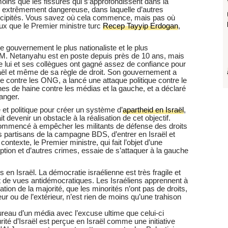
ins que les fissures qui s’approfondissent dans la
e extrêmement dangereuse, dans laquelle d’autres
cipités. Vous savez où cela commence, mais pas où
ux que le Premier ministre turc
Recep Tayyip Erdogan
,
.
e gouvernement le plus nationaliste et le plus
u. M. Netanyahu est en poste depuis près de 10 ans, mais
e lui et ses collègues ont gagné assez de confiance pour
ël et même de sa règle de droit. Son gouvernement a
e contre les ONG, a lancé une attaque politique contre le
s de haine contre les médias et la gauche, et a déclaré
ranger.
ue et politique pour créer un système d’
apartheid en Israël
,
t devenir un obstacle à la réalisation de cet objectif.
ommencé à empêcher les militants de défense des droits
les partisans de la campagne BDS, d’entrer en Israël et
ontexte, le Premier ministre, qui fait l’objet d’une
tion et d’autres crimes, essaie de s’attaquer à la gauche
 en Israël. La démocratie israélienne est très fragile et
de vues antidémocratiques. Les Israéliens apprennent à
ion de la majorité, que les minorités n’ont pas de droits,
rieur ou de l’extérieur, n’est rien de moins qu’une trahison
ureau d’un média avec l’excuse ultime que celui-ci
urité d’Israël est perçue en Israël comme une initiative