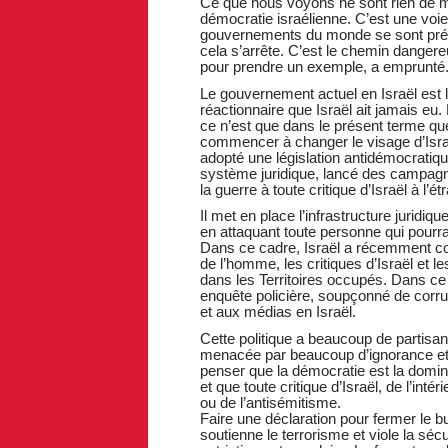
Ce que nous voyons ne sont rien de mo
démocratie israélienne. C’est une voi
gouvernements du monde se sont pré
cela s’arrête. C’est le chemin dangere
pour prendre un exemple, a emprunté
Le gouvernement actuel en Israël est l
réactionnaire que Israël ait jamais e
ce n’est que dans le présent terme qu
commencer à changer le visage d’Isra
adopté une législation antidémocratiqu
système juridique, lancé des campagne
la guerre à toute critique d’Israël à l’ét
Il met en place l’infrastructure juridiq
en attaquant toute personne qui pourrai
Dans ce cadre, Israël a récemment c
de l’homme, les critiques d’Israël et 
dans les Territoires occupés. Dans ce c
enquête policière, soupçonné de corrup
et aux médias en Israël.
Cette politique a beaucoup de partisans
menacée par beaucoup d’ignorance et 
penser que la démocratie est la dominat
et que toute critique d’Israël, de l’inté
ou de l’antisémitisme.
Faire une déclaration pour fermer le b
soutienne le terrorisme et viole la séc