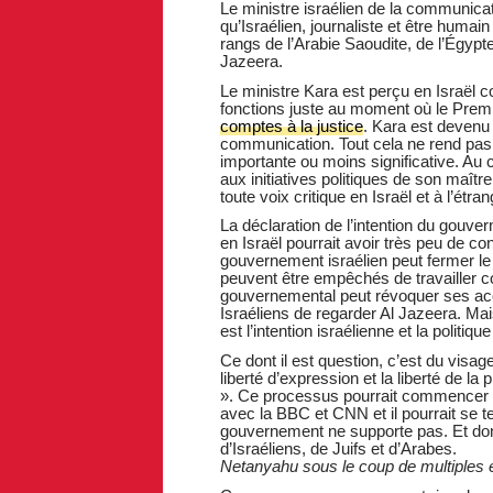
Le ministre israélien de la communicati
qu’Israélien, journaliste et être humain
rangs de l’Arabie Saoudite, de l’Égypt
Jazeera.
Le ministre Kara est perçu en Israël 
fonctions juste au moment où le Prem
comptes à la justice
. Kara est devenu
communication. Tout cela ne rend pas
importante ou moins significative. Au 
aux initiatives politiques de son maît
toute voix critique en Israël et à l’étr
La déclaration de l’intention du gouv
en Israël pourrait avoir très peu de con
gouvernement israélien peut fermer le
peuvent être empêchés de travailler c
gouvernemental peut révoquer ses acc
Israéliens de regarder Al Jazeera. Ma
est l’intention israélienne et la politi
Ce dont il est question, c’est du visage
liberté d’expression et la liberté de l
». Ce processus pourrait commencer av
avec la BBC et CNN et il pourrait se t
gouvernement ne supporte pas. Et donc,
d’Israéliens, de Juifs et d’Arabes.
Netanyahu sous le coup de multiples