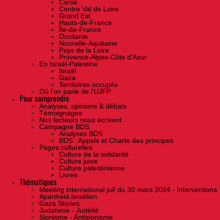
Corse
Centre Val de Loire
Grand Est
Hauts-de-France
Île-de-France
Occitanie
Nouvelle-Aquitaine
Pays de la Loire
Provence-Alpes-Côte d'Azur
En Israël-Palestine
Israël
Gaza
Territoires occupés
Où l'on parle de l'UJFP
Pour comprendre
Analyses, opinions & débats
Témoignages
Nos lecteurs nous écrivent
Campagne BDS
Analyses BDS
BDS : Appels et Charte des principes
Pages culturelles
Culture de la solidarité
Culture juive
Culture palestinienne
Livres
Thématiques
Meeting international juif du 30 mars 2024 - Interventions
Apartheid israélien
Gaza Stories
Judaïsme - Judéité
Sionisme - Antisionisme