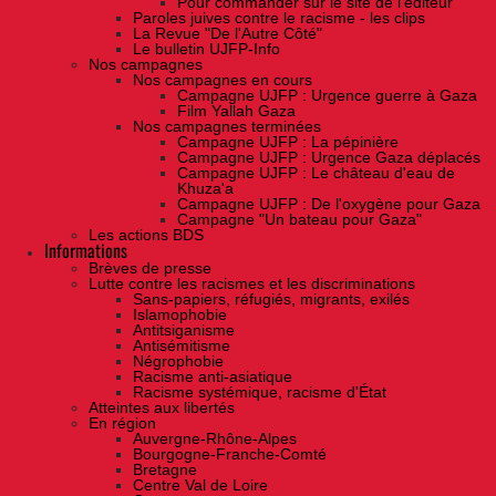
Pour commander sur le site de l'éditeur
Paroles juives contre le racisme - les clips
La Revue "De l'Autre Côté"
Le bulletin UJFP-Info
Nos campagnes
Nos campagnes en cours
Campagne UJFP : Urgence guerre à Gaza
Film Yallah Gaza
Nos campagnes terminées
Campagne UJFP : La pépinière
Campagne UJFP : Urgence Gaza déplacés
Campagne UJFP : Le château d'eau de
Khuza'a
Campagne UJFP : De l'oxygène pour Gaza
Campagne "Un bateau pour Gaza"
Les actions BDS
Informations
Brèves de presse
Lutte contre les racismes et les discriminations
Sans-papiers, réfugiés, migrants, exilés
Islamophobie
Antitsiganisme
Antisémitisme
Négrophobie
Racisme anti-asiatique
Racisme systémique, racisme d'État
Atteintes aux libertés
En région
Auvergne-Rhône-Alpes
Bourgogne-Franche-Comté
Bretagne
Centre Val de Loire