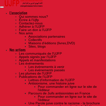
Skip
to
the
content
L'association
Qui sommes nous?
Ecrire à l’Ujfp
Contactez-nous
Adhérer à l’UJFP
Faire un don à l’UJFP
Nos amis
Associations partenaires
Collectifs
Maisons d’éditions (livres,DVD)
Sites, blogs
Nos actions
Les communiqués de l'UJFP
Appels signés par l'UJFP
Appels et manifestations
Les événements
Les événements à venir
Les événements passés
Les plumes de l'UJFP
Publications de l'UJFP
Lettres d'information de l'UJFP
Antisionisme, une histoire juive
Pour commander en ligne sur le site de
l'éditeur
Parcours de Juifs antisionistes en France
Pour commander en ligne sur le site de
l'éditeur
Une Parole juive contre le racisme - la brochure