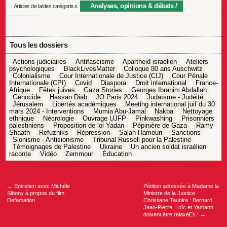
Analyses, opinions & débats
Articles de la/des catégorie.s
Tous les dossiers
Actions judiciaires
Antifascisme
Apartheid israélien
Ateliers
psychologiques
BlackLivesMatter
Colloque 80 ans Auschwitz
Colonialisme
Cour Internationale de Justice (CIJ)
Cour Pénale
Internationale (CPI)
Covid
Diaspora
Droit international
France-
Afrique
Fêtes juives
Gaza Stories
Georges Ibrahim Abdallah
Génocide
Hassan Diab
JO Paris 2024
Judaïsme - Judéité
Jérusalem
Libertés académiques
Meeting international juif du 30
mars 2024 - Interventions
Mumia Abu-Jamal
Nakba
Nettoyage
ethnique
Nécrologie
Ouvrage UJFP
Pinkwashing
Prisonniers
palestiniens
Proposition de loi Yadan
Pépinière de Gaza
Ramy
Shaath
Refuzniks
Répression
Salah Hamouri
Sanctions
Sionisme - Antisionisme
Tribunal Russell pour la Palestine
Témoignages de Palestine
Ukraine
Un ancien soldat israélien
raconte
Vidéo
Zemmour
Éducation
Navigation
de
l’article
←
Entretien avec Michèle
Pétition adressée à Madame la
Sibony à propos du film
Ministre de la Justice
Defamation
Christiane Taubira : Bernard,
Jean-Pierre, Loïc et Yamann
doivent être relaxéEs !
→