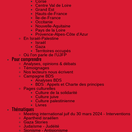
Corse
Centre Val de Loire
Grand Est
Hauts-de-France
Île-de-France
Occitanie
Nouvelle-Aquitaine
Pays de la Loire
Provence-Alpes-Côte d'Azur
En Israël-Palestine
Israël
Gaza
Territoires occupés
Où l'on parle de l'UJFP
Pour comprendre
Analyses, opinions & débats
Témoignages
Nos lecteurs nous écrivent
Campagne BDS
Analyses BDS
BDS : Appels et Charte des principes
Pages culturelles
Culture de la solidarité
Culture juive
Culture palestinienne
Livres
Thématiques
Meeting international juif du 30 mars 2024 - Interventions
Apartheid israélien
Gaza Stories
Judaïsme - Judéité
Sionisme - Antisionisme