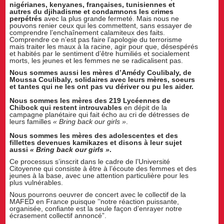
nigérianes, kenyanes, françaises, tunisiennes et
autres du djihadisme et condamnons les crimes
perpétrés
avec la plus grande fermeté. Mais nous ne
pouvons renier ceux qui les commettent, sans essayer de
comprendre l’enchaînement calamiteux des faits.
Comprendre ce n’est pas faire l’apologie du terrorisme
mais traiter les maux à la racine, agir pour que, désespérés
et habités par le sentiment d’être humiliés et socialement
morts, les jeunes et les femmes ne se radicalisent pas.
Nous sommes aussi les mères d’Amédy Coulibaly, de
Moussa Coulibaly, solidaires avec leurs mères, soeurs
et tantes qui ne les ont pas vu dériver ou pu les aider.
Nous sommes les mères des 219 Lycéennes de
Chibock qui restent introuvables
en dépit de la
campagne planétaire qui fait écho au cri de détresses de
leurs familles
« Bring back our girls »
.
Nous sommes les mères des adolescentes et des
fillettes devenues kamikazes et disons à leur sujet
aussi
« Bring back our girls »
.
Ce processus s’inscrit dans le cadre de l’Université
Citoyenne qui consiste à être à l’écoute des femmes et des
jeunes à la base, avec une attention particulière pour les
plus vulnérables.
Nous pourrons oeuvrer de concert avec le collectif de la
MAFED en France puisque ‛‛notre réaction puissante,
organisée, confiante est la seule façon d’enrayer notre
écrasement collectif annoncé”.