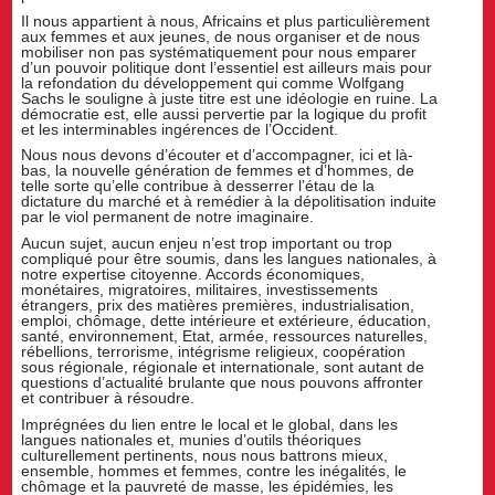
Il nous appartient à nous, Africains et plus particulièrement
aux femmes et aux jeunes, de nous organiser et de nous
mobiliser non pas systématiquement pour nous emparer
d’un pouvoir politique dont l’essentiel est ailleurs mais pour
la refondation du développement qui comme Wolfgang
Sachs le souligne à juste titre est une idéologie en ruine. La
démocratie est, elle aussi pervertie par la logique du profit
et les interminables ingérences de l’Occident.
Nous nous devons d’écouter et d’accompagner, ici et là-
bas, la nouvelle génération de femmes et d’hommes, de
telle sorte qu’elle contribue à desserrer l’étau de la
dictature du marché et à remédier à la dépolitisation induite
par le viol permanent de notre imaginaire.
Aucun sujet, aucun enjeu n’est trop important ou trop
compliqué pour être soumis, dans les langues nationales, à
notre expertise citoyenne. Accords économiques,
monétaires, migratoires, militaires, investissements
étrangers, prix des matières premières, industrialisation,
emploi, chômage, dette intérieure et extérieure, éducation,
santé, environnement, Etat, armée, ressources naturelles,
rébellions, terrorisme, intégrisme religieux, coopération
sous régionale, régionale et internationale, sont autant de
questions d’actualité brulante que nous pouvons affronter
et contribuer à résoudre.
Imprégnées du lien entre le local et le global, dans les
langues nationales et, munies d’outils théoriques
culturellement pertinents, nous nous battrons mieux,
ensemble, hommes et femmes, contre les inégalités, le
chômage et la pauvreté de masse, les épidémies, les