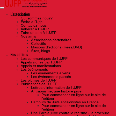
Skip
to
the
content
L'association
Qui sommes nous?
Ecrire à l’Ujfp
Contactez-nous
Adhérer à l’UJFP
Faire un don à l’UJFP
Nos amis
Associations partenaires
Collectifs
Maisons d’éditions (livres,DVD)
Sites, blogs
Nos actions
Les communiqués de l'UJFP
Appels signés par l'UJFP
Appels et manifestations
Les événements
Les événements à venir
Les événements passés
Les plumes de l'UJFP
Publications de l'UJFP
Lettres d'information de l'UJFP
Antisionisme, une histoire juive
Pour commander en ligne sur le site de
l'éditeur
Parcours de Juifs antisionistes en France
Pour commander en ligne sur le site de
l'éditeur
Une Parole juive contre le racisme - la brochure