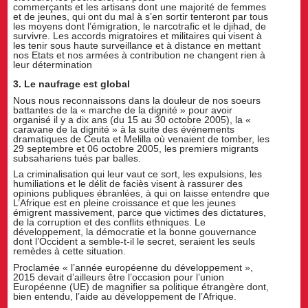
commerçants et les artisans dont une majorité de femmes
et de jeunes, qui ont du mal à s’en sortir tenteront par tous
les moyens dont l’émigration, le narcotrafic et le djihad, de
survivre. Les accords migratoires et militaires qui visent à
les tenir sous haute surveillance et à distance en mettant
nos Etats et nos armées à contribution ne changent rien à
leur détermination
3. Le naufrage est global
Nous nous reconnaissons dans la douleur de nos soeurs
battantes de la « marche de la dignité » pour avoir
organisé il y a dix ans (du 15 au 30 octobre 2005), la «
caravane de la dignité » à la suite des événements
dramatiques de Ceuta et Melilla où venaient de tomber, les
29 septembre et 06 octobre 2005, les premiers migrants
subsahariens tués par balles.
La criminalisation qui leur vaut ce sort, les expulsions, les
humiliations et le délit de faciès visent à rassurer des
opinions publiques ébranlées, à qui on laisse entendre que
L’Afrique est en pleine croissance et que les jeunes
émigrent massivement, parce que victimes des dictatures,
de la corruption et des conflits ethniques. Le
développement, la démocratie et la bonne gouvernance
dont l’Occident a semble-t-il le secret, seraient les seuls
remèdes à cette situation.
Proclamée « l’année européenne du développement »,
2015 devait d’ailleurs être l’occasion pour l’union
Européenne (UE) de magnifier sa politique étrangère dont,
bien entendu, l’aide au développement de l’Afrique.