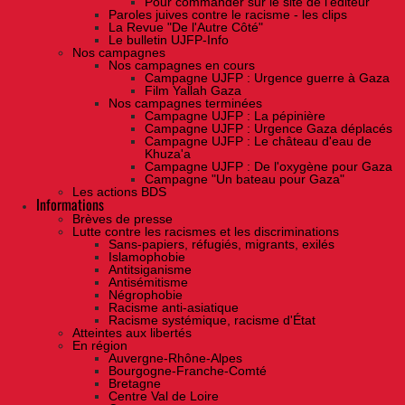
Pour commander sur le site de l'éditeur
Paroles juives contre le racisme - les clips
La Revue "De l'Autre Côté"
Le bulletin UJFP-Info
Nos campagnes
Nos campagnes en cours
Campagne UJFP : Urgence guerre à Gaza
Film Yallah Gaza
Nos campagnes terminées
Campagne UJFP : La pépinière
Campagne UJFP : Urgence Gaza déplacés
Campagne UJFP : Le château d'eau de
Khuza'a
Campagne UJFP : De l'oxygène pour Gaza
Campagne "Un bateau pour Gaza"
Les actions BDS
Informations
Brèves de presse
Lutte contre les racismes et les discriminations
Sans-papiers, réfugiés, migrants, exilés
Islamophobie
Antitsiganisme
Antisémitisme
Négrophobie
Racisme anti-asiatique
Racisme systémique, racisme d'État
Atteintes aux libertés
En région
Auvergne-Rhône-Alpes
Bourgogne-Franche-Comté
Bretagne
Centre Val de Loire