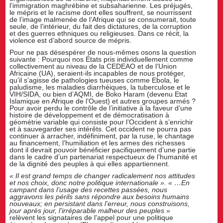
l’immigration maghrébine et subsaharienne. Les préjugés,
le mépris et le racisme dont elles souffrent, se nourrissent
de l’image malmenée de l’Afrique qui se consumerait, toute
seule, de l’intérieur, du fait des dictatures, de la corruption
et des guerres ethniques ou religieuses. Dans ce récit, la
violence est d’abord source de mépris.
Pour ne pas désespérer de nous-mêmes osons la question
suivante : Pourquoi nos États pris individuellement comme
collectivement au niveau de la CEDEAO et de l’Union
Africaine (UA), seraient-ils incapables de nous protéger,
qu’il s’agisse de pathologies tueuses comme Ebola, le
paludisme, les maladies diarrhéiques, la tuberculose et le
VIH/SIDA, ou bien d’AQMI, de Boko Haram (devenu Etat
Islamique en Afrique de l’Ouest) et autres groupes armés ?
Pour avoir perdu le contrôle de l’initiative à la faveur d’une
histoire de développement et de démocratisation à
géométrie variable qui consiste pour l’Occident à s’enrichir
et à sauvegarder ses intérêts. Cet occident ne pourra pas
continuer à arracher, indéfiniment, par la ruse, le chantage
au financement, l’humiliation et les armes des richesses
dont il devrait pouvoir bénéficier pacifiquement d’une partie
dans le cadre d’un partenariat respectueux de l’humanité et
de la dignité des peuples à qui elles appartiennent.
« Il est grand temps de changer radicalement nos attitudes
et nos choix, donc notre politique internationale ». « …En
campant dans l’usage des recettes passées, nous
aggravons les périls sans répondre aux besoins humains
nouveaux; en persistant dans l’erreur, nous construisons,
jour après jour, l’irréparable malheur des peuples »
relèvent les signataires de l’appel pour une politique