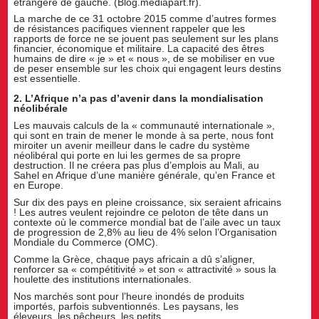
étrangère de gauche. (Blog.mediapart.fr).
La marche de ce 31 octobre 2015 comme d’autres formes
de résistances pacifiques viennent rappeler que les
rapports de force ne se jouent pas seulement sur les plans
financier, économique et militaire. La capacité des êtres
humains de dire « je » et « nous », de se mobiliser en vue
de peser ensemble sur les choix qui engagent leurs destins
est essentielle.
2. L’Afrique n’a pas d’avenir dans la mondialisation
néolibérale
Les mauvais calculs de la « communauté internationale »,
qui sont en train de mener le monde à sa perte, nous font
miroiter un avenir meilleur dans le cadre du système
néolibéral qui porte en lui les germes de sa propre
destruction. Il ne créera pas plus d’emplois au Mali, au
Sahel en Afrique d’une manière générale, qu’en France et
en Europe.
Sur dix des pays en pleine croissance, six seraient africains
! Les autres veulent rejoindre ce peloton de tête dans un
contexte où le commerce mondial bat de l’aile avec un taux
de progression de 2,8% au lieu de 4% selon l’Organisation
Mondiale du Commerce (OMC).
Comme la Grèce, chaque pays africain a dû s’aligner,
renforcer sa « compétitivité » et son « attractivité » sous la
houlette des institutions internationales.
Nos marchés sont pour l’heure inondés de produits
importés, parfois subventionnés. Les paysans, les
éleveurs, les pêcheurs, les petits