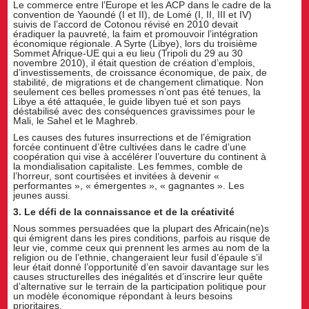
Le commerce entre l’Europe et les ACP dans le cadre de la
convention de Yaoundé (I et II), de Lomé (I, II, III et IV)
suivis de l’accord de Cotonou révisé en 2010 devait
éradiquer la pauvreté, la faim et promouvoir l’intégration
économique régionale. A Syrte (Libye), lors du troisième
Sommet Afrique-UE qui a eu lieu (Tripoli du 29 au 30
novembre 2010), il était question de création d’emplois,
d’investissements, de croissance économique, de paix, de
stabilité, de migrations et de changement climatique. Non
seulement ces belles promesses n’ont pas été tenues, la
Libye a été attaquée, le guide libyen tué et son pays
déstabilisé avec des conséquences gravissimes pour le
Mali, le Sahel et le Maghreb.
Les causes des futures insurrections et de l’émigration
forcée continuent d’être cultivées dans le cadre d’une
coopération qui vise à accélérer l’ouverture du continent à
la mondialisation capitaliste. Les femmes, comble de
l’horreur, sont courtisées et invitées à devenir «
performantes », « émergentes », « gagnantes ». Les
jeunes aussi.
3. Le défi de la connaissance et de la créativité
Nous sommes persuadées que la plupart des Africain(ne)s
qui émigrent dans les pires conditions, parfois au risque de
leur vie, comme ceux qui prennent les armes au nom de la
religion ou de l’ethnie, changeraient leur fusil d’épaule s’il
leur était donné l’opportunité d’en savoir davantage sur les
causes structurelles des inégalités et d’inscrire leur quête
d’alternative sur le terrain de la participation politique pour
un modèle économique répondant à leurs besoins
prioritaires.