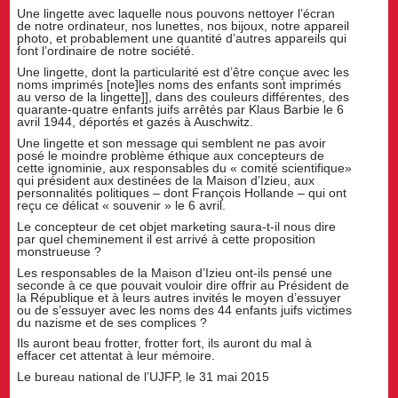
Une lingette avec laquelle nous pouvons nettoyer l’écran
de notre ordinateur, nos lunettes, nos bijoux, notre appareil
photo, et probablement une quantité d’autres appareils qui
font l’ordinaire de notre société.
Une lingette, dont la particularité est d’être conçue avec les
noms imprimés [note]les noms des enfants sont imprimés
au verso de la lingette]], dans des couleurs différentes, des
quarante-quatre enfants juifs arrêtés par Klaus Barbie le 6
avril 1944, déportés et gazés à Auschwitz.
Une lingette et son message qui semblent ne pas avoir
posé le moindre problème éthique aux concepteurs de
cette ignominie, aux responsables du « comité scientifique»
qui président aux destinées de la Maison d’Izieu, aux
personnalités politiques – dont François Hollande – qui ont
reçu ce délicat « souvenir » le 6 avril.
Le concepteur de cet objet marketing saura-t-il nous dire
par quel cheminement il est arrivé à cette proposition
monstrueuse ?
Les responsables de la Maison d’Izieu ont-ils pensé une
seconde à ce que pouvait vouloir dire offrir au Président de
la République et à leurs autres invités le moyen d’essuyer
ou de s’essuyer avec les noms des 44 enfants juifs victimes
du nazisme et de ses complices ?
Ils auront beau frotter, frotter fort, ils auront du mal à
effacer cet attentat à leur mémoire.
Le bureau national de l’UJFP, le 31 mai 2015