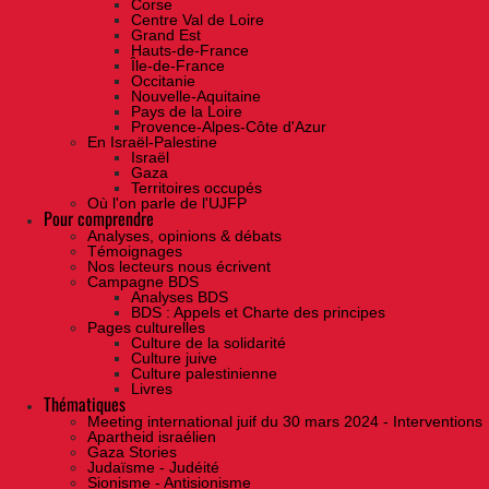
Corse
Centre Val de Loire
Grand Est
Hauts-de-France
Île-de-France
Occitanie
Nouvelle-Aquitaine
Pays de la Loire
Provence-Alpes-Côte d'Azur
En Israël-Palestine
Israël
Gaza
Territoires occupés
Où l'on parle de l'UJFP
Pour comprendre
Analyses, opinions & débats
Témoignages
Nos lecteurs nous écrivent
Campagne BDS
Analyses BDS
BDS : Appels et Charte des principes
Pages culturelles
Culture de la solidarité
Culture juive
Culture palestinienne
Livres
Thématiques
Meeting international juif du 30 mars 2024 - Interventions
Apartheid israélien
Gaza Stories
Judaïsme - Judéité
Sionisme - Antisionisme