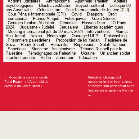
Actions judiciaires
Antifascisme
Apartheid israélien
Ateliers
psychologiques
BlackLivesMatter
Boycott culturel
Colloque 80
ans Auschwitz
Colonialisme
Cour Internationale de Justice (CIJ)
Cour Pénale Internationale (CPI)
Covid
Diaspora
Droit
international
France-Afrique
Fêtes juives
Gaza Stories
Georges Ibrahim Abdallah
Génocide
Hassan Diab
JO Paris
2024
Judaïsme - Judéité
Jérusalem
Libertés académiques
Meeting international juif du 30 mars 2024 - Interventions
Mumia
Abu-Jamal
Nakba
Nécrologie
Ouvrage UJFP
Pinkwashing
Prisonniers palestiniens
Proposition de loi Yadan
Pépinière de
Gaza
Ramy Shaath
Refuzniks
Répression
Salah Hamouri
Sanctions
Sionisme - Antisionisme
Tribunal Russell pour la
Palestine
Témoignages de Palestine
Ukraine
Un ancien soldat
israélien raconte
Vidéo
Zemmour
Éducation
Navigation
de
l’article
←
Vidéo de la conférence de
Palestine: Orange doit
Farid Esack » L’Apartheid de
respecter le droit international
l’Afrique du Sud à Israël »
et rompre son partenariat avec
l’entreprise israélienne Partner
→