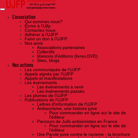
Skip
to
the
content
L'association
Qui sommes nous?
Ecrire à l’Ujfp
Contactez-nous
Adhérer à l’UJFP
Faire un don à l’UJFP
Nos amis
Associations partenaires
Collectifs
Maisons d’éditions (livres,DVD)
Sites, blogs
Nos actions
Les communiqués de l'UJFP
Appels signés par l'UJFP
Appels et manifestations
Les événements
Les événements à venir
Les événements passés
Les plumes de l'UJFP
Publications de l'UJFP
Lettres d'information de l'UJFP
Antisionisme, une histoire juive
Pour commander en ligne sur le site de
l'éditeur
Parcours de Juifs antisionistes en France
Pour commander en ligne sur le site de
l'éditeur
Une Parole juive contre le racisme - la brochure