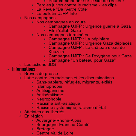
Pour commander sur le site de l'éditeur
Paroles juives contre le racisme - les clips
La Revue "De l'Autre Côté"
Le bulletin UJFP-Info
Nos campagnes
Nos campagnes en cours
Campagne UJFP : Urgence guerre à Gaza
Film Yallah Gaza
Nos campagnes terminées
Campagne UJFP : La pépinière
Campagne UJFP : Urgence Gaza déplacés
Campagne UJFP : Le château d'eau de
Khuza'a
Campagne UJFP : De l'oxygène pour Gaza
Campagne "Un bateau pour Gaza"
Les actions BDS
Informations
Brèves de presse
Lutte contre les racismes et les discriminations
Sans-papiers, réfugiés, migrants, exilés
Islamophobie
Antitsiganisme
Antisémitisme
Négrophobie
Racisme anti-asiatique
Racisme systémique, racisme d'État
Atteintes aux libertés
En région
Auvergne-Rhône-Alpes
Bourgogne-Franche-Comté
Bretagne
Centre Val de Loire