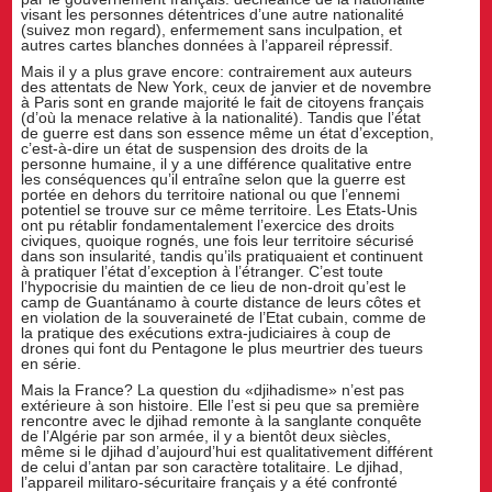
visant les personnes détentrices d’une autre nationalité
(suivez mon regard), enfermement sans inculpation, et
autres cartes blanches données à l’appareil répressif.
Mais il y a plus grave encore: contrairement aux auteurs
des attentats de New York, ceux de janvier et de novembre
à Paris sont en grande majorité le fait de citoyens français
(d’où la menace relative à la nationalité). Tandis que l’état
de guerre est dans son essence même un état d’exception,
c’est-à-dire un état de suspension des droits de la
personne humaine, il y a une différence qualitative entre
les conséquences qu’il entraîne selon que la guerre est
portée en dehors du territoire national ou que l’ennemi
potentiel se trouve sur ce même territoire. Les Etats-Unis
ont pu rétablir fondamentalement l’exercice des droits
civiques, quoique rognés, une fois leur territoire sécurisé
dans son insularité, tandis qu’ils pratiquaient et continuent
à pratiquer l’état d’exception à l’étranger. C’est toute
l’hypocrisie du maintien de ce lieu de non-droit qu’est le
camp de Guantánamo à courte distance de leurs côtes et
en violation de la souveraineté de l’Etat cubain, comme de
la pratique des exécutions extra-judiciaires à coup de
drones qui font du Pentagone le plus meurtrier des tueurs
en série.
Mais la France? La question du «djihadisme» n’est pas
extérieure à son histoire. Elle l’est si peu que sa première
rencontre avec le djihad remonte à la sanglante conquête
de l’Algérie par son armée, il y a bientôt deux siècles,
même si le djihad d’aujourd’hui est qualitativement différent
de celui d’antan par son caractère totalitaire. Le djihad,
l’appareil militaro-sécuritaire français y a été confronté