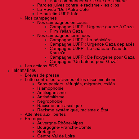
Pour commander sur le site de l'éditeur
Paroles juives contre le racisme - les clips
La Revue "De l'Autre Côté"
Le bulletin UJFP-Info
Nos campagnes
Nos campagnes en cours
Campagne UJFP : Urgence guerre à Gaza
Film Yallah Gaza
Nos campagnes terminées
Campagne UJFP : La pépinière
Campagne UJFP : Urgence Gaza déplacés
Campagne UJFP : Le château d'eau de
Khuza'a
Campagne UJFP : De l'oxygène pour Gaza
Campagne "Un bateau pour Gaza"
Les actions BDS
Informations
Brèves de presse
Lutte contre les racismes et les discriminations
Sans-papiers, réfugiés, migrants, exilés
Islamophobie
Antitsiganisme
Antisémitisme
Négrophobie
Racisme anti-asiatique
Racisme systémique, racisme d'État
Atteintes aux libertés
En région
Auvergne-Rhône-Alpes
Bourgogne-Franche-Comté
Bretagne
Centre Val de Loire