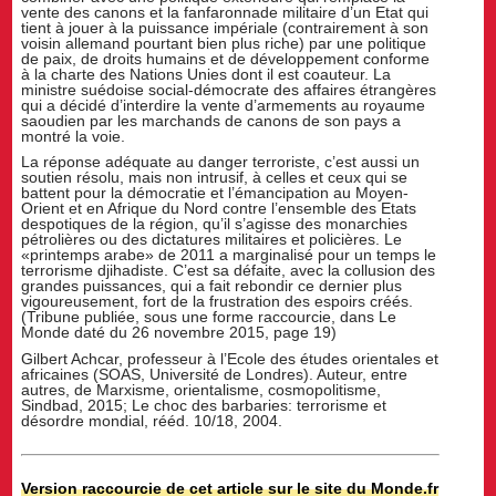
vente des canons et la fanfaronnade militaire d’un Etat qui
tient à jouer à la puissance impériale (contrairement à son
voisin allemand pourtant bien plus riche) par une politique
de paix, de droits humains et de développement conforme
à la charte des Nations Unies dont il est coauteur. La
ministre suédoise social-démocrate des affaires étrangères
qui a décidé d’interdire la vente d’armements au royaume
saoudien par les marchands de canons de son pays a
montré la voie.
La réponse adéquate au danger terroriste, c’est aussi un
soutien résolu, mais non intrusif, à celles et ceux qui se
battent pour la démocratie et l’émancipation au Moyen-
Orient et en Afrique du Nord contre l’ensemble des Etats
despotiques de la région, qu’il s’agisse des monarchies
pétrolières ou des dictatures militaires et policières. Le
«printemps arabe» de 2011 a marginalisé pour un temps le
terrorisme djihadiste. C’est sa défaite, avec la collusion des
grandes puissances, qui a fait rebondir ce dernier plus
vigoureusement, fort de la frustration des espoirs créés.
(Tribune publiée, sous une forme raccourcie, dans Le
Monde daté du 26 novembre 2015, page 19)
Gilbert Achcar, professeur à l’Ecole des études orientales et
africaines (SOAS, Université de Londres). Auteur, entre
autres, de Marxisme, orientalisme, cosmopolitisme,
Sindbad, 2015; Le choc des barbaries: terrorisme et
désordre mondial, rééd. 10/18, 2004.
Version raccourcie de cet article sur le site du Monde.fr