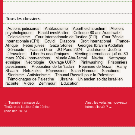
Tous les dossiers
Actions judiciaires
Antifascisme
Apartheid israélien
Ateliers
psychologiques
BlackLivesMatter
Colloque 80 ans Auschwitz
Colonialisme
Cour Internationale de Justice (CIJ)
Cour Pénale
Internationale (CPI)
Covid
Diaspora
Droit international
France-
Afrique
Fêtes juives
Gaza Stories
Georges Ibrahim Abdallah
Génocide
Hassan Diab
JO Paris 2024
Judaïsme - Judéité
Jérusalem
Libertés académiques
Meeting international juif du 30
mars 2024 - Interventions
Mumia Abu-Jamal
Nakba
Nettoyage
ethnique
Nécrologie
Ouvrage UJFP
Pinkwashing
Prisonniers
palestiniens
Proposition de loi Yadan
Pépinière de Gaza
Ramy
Shaath
Refuzniks
Répression
Salah Hamouri
Sanctions
Sionisme - Antisionisme
Tribunal Russell pour la Palestine
Témoignages de Palestine
Ukraine
Un ancien soldat israélien
raconte
Vidéo
Zemmour
Éducation
Navigation
de
l’article
←
Tournée française du
Ainsi, les voilà, les nouveaux
Théâtre de la Liberté de Jénine
héros d’Israël ?
→
(nov-déc 2015)