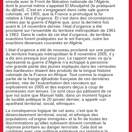
ensuite avec le Front de libération nationale de l’Algérie,
dont le journal même s’appelait El Moudjahid (le pratiquant
du djihad). C’est en s’engageant dans cette sale guerre
coloniale, en 1955, que la France a promulgué la loi
relative à l’état d’urgence. Et c’est dans des circonstances
créées par la guerre d’Algérie que, pour la dernière fois
avant le 14 novembre dernier, l’état d’urgence a été
proclamé sur l’ensemble du territoire métropolitain de 1961
à 1963. Dans le cadre de cet état d’urgence, de terribles
exactions furent pratiquées sur le sol français, outre les
exactions devenues courantes en Algérie.
L’état d’urgence a été de nouveau proclamé sur une partie
du territoire français métropolitain le 8 novembre 2005, il y
a dix ans presque jour pour jour. Le rapport avec ce qu’a
représenté la guerre d’Algérie n’a échappé à personne:
une grande partie des jeunes impliqués dans les «émeutes
des banlieues» étaient des produits de la longue histoire
coloniale de la France en Afrique. Tout comme la majeure
partie de la frange djihadiste française de ces dernières
années, née de l’exacerbation des rancœurs qui
explosèrent en 2005 et des espoirs déçus à coup de
promesses non tenues. Ce sont ceux qui pâtissent de ce
que nul autre que Manuel Valls, dans un moment fugace
de lucidité politique le 20 janvier dernier, a appelé «un
apartheid territorial, social, ethnique».
La conséquence logique de cet aveu, c’est que le
désenclavement territorial, social, et ethnique des
populations «d’origine immigrée» et la fin de toutes les
discriminations qu’elles subissent doivent constituer la
réponse prioritaire au danger terroriste. Cela doit se
combiner avec une politique extérieure qui remplace la