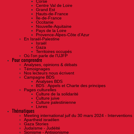
Corse
Centre Val de Loire
Grand Est
Hauts-de-France
Île-de-France
Occitanie
Nouvelle-Aquitaine
Pays de la Loire
Provence-Alpes-Côte d'Azur
En Israël-Palestine
Israël
Gaza
Territoires occupés
Où l'on parle de l'UJFP
Pour comprendre
Analyses, opinions & débats
Témoignages
Nos lecteurs nous écrivent
Campagne BDS
Analyses BDS
BDS : Appels et Charte des principes
Pages culturelles
Culture de la solidarité
Culture juive
Culture palestinienne
Livres
Thématiques
Meeting international juif du 30 mars 2024 - Interventions
Apartheid israélien
Gaza Stories
Judaïsme - Judéité
Sionisme - Antisionisme