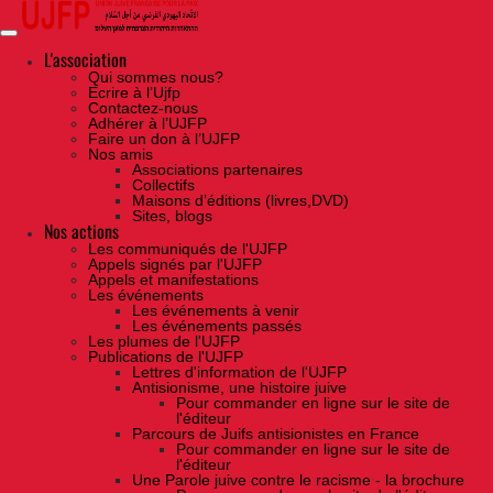
Skip
to
the
content
L'association
Qui sommes nous?
Ecrire à l’Ujfp
Contactez-nous
Adhérer à l’UJFP
Faire un don à l’UJFP
Nos amis
Associations partenaires
Collectifs
Maisons d’éditions (livres,DVD)
Sites, blogs
Nos actions
Les communiqués de l'UJFP
Appels signés par l'UJFP
Appels et manifestations
Les événements
Les événements à venir
Les événements passés
Les plumes de l'UJFP
Publications de l'UJFP
Lettres d'information de l'UJFP
Antisionisme, une histoire juive
Pour commander en ligne sur le site de
l'éditeur
Parcours de Juifs antisionistes en France
Pour commander en ligne sur le site de
l'éditeur
Une Parole juive contre le racisme - la brochure