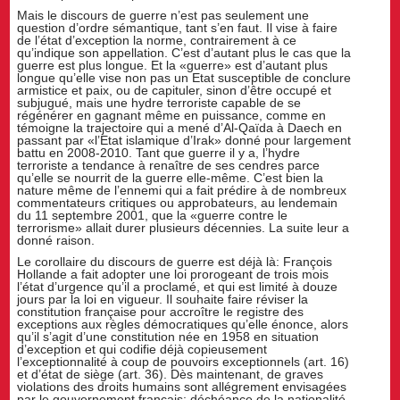
Mais le discours de guerre n’est pas seulement une
question d’ordre sémantique, tant s’en faut. Il vise à faire
de l’état d’exception la norme, contrairement à ce
qu’indique son appellation. C’est d’autant plus le cas que la
guerre est plus longue. Et la «guerre» est d’autant plus
longue qu’elle vise non pas un Etat susceptible de conclure
armistice et paix, ou de capituler, sinon d’être occupé et
subjugué, mais une hydre terroriste capable de se
régénérer en gagnant même en puissance, comme en
témoigne la trajectoire qui a mené d’Al-Qaïda à Daech en
passant par «l’Etat islamique d’Irak» donné pour largement
battu en 2008-2010. Tant que guerre il y a, l’hydre
terroriste a tendance à renaître de ses cendres parce
qu’elle se nourrit de la guerre elle-même. C’est bien la
nature même de l’ennemi qui a fait prédire à de nombreux
commentateurs critiques ou approbateurs, au lendemain
du 11 septembre 2001, que la «guerre contre le
terrorisme» allait durer plusieurs décennies. La suite leur a
donné raison.
Le corollaire du discours de guerre est déjà là: François
Hollande a fait adopter une loi prorogeant de trois mois
l’état d’urgence qu’il a proclamé, et qui est limité à douze
jours par la loi en vigueur. Il souhaite faire réviser la
constitution française pour accroître le registre des
exceptions aux règles démocratiques qu’elle énonce, alors
qu’il s’agit d’une constitution née en 1958 en situation
d’exception et qui codifie déjà copieusement
l’exceptionnalité à coup de pouvoirs exceptionnels (art. 16)
et d’état de siège (art. 36). Dès maintenant, de graves
violations des droits humains sont allégrement envisagées
par le gouvernement français: déchéance de la nationalité