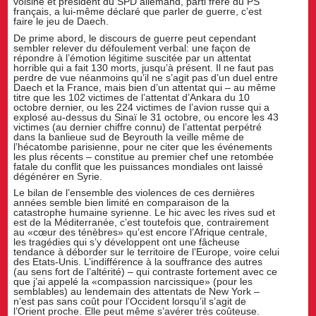
voisine et président du SPD allemand, parti frère du PS
français, a lui-même déclaré que parler de guerre, c’est
faire le jeu de Daech.
De prime abord, le discours de guerre peut cependant
sembler relever du défoulement verbal: une façon de
répondre à l’émotion légitime suscitée par un attentat
horrible qui a fait 130 morts, jusqu’à présent. Il ne faut pas
perdre de vue néanmoins qu’il ne s’agit pas d’un duel entre
Daech et la France, mais bien d’un attentat qui – au même
titre que les 102 victimes de l’attentat d’Ankara du 10
octobre dernier, ou les 224 victimes de l’avion russe qui a
explosé au-dessus du Sinaï le 31 octobre, ou encore les 43
victimes (au dernier chiffre connu) de l’attentat perpétré
dans la banlieue sud de Beyrouth la veille même de
l’hécatombe parisienne, pour ne citer que les événements
les plus récents – constitue au premier chef une retombée
fatale du conflit que les puissances mondiales ont laissé
dégénérer en Syrie.
Le bilan de l’ensemble des violences de ces dernières
années semble bien limité en comparaison de la
catastrophe humaine syrienne. Le hic avec les rives sud et
est de la Méditerranée, c’est toutefois que, contrairement
au «cœur des ténèbres» qu’est encore l’Afrique centrale,
les tragédies qui s’y développent ont une fâcheuse
tendance à déborder sur le territoire de l’Europe, voire celui
des Etats-Unis. L’indifférence à la souffrance des autres
(au sens fort de l’altérité) – qui contraste fortement avec ce
que j’ai appelé la «compassion narcissique» (pour les
semblables) au lendemain des attentats de New York –
n’est pas sans coût pour l’Occident lorsqu’il s’agit de
l’Orient proche. Elle peut même s’avérer très coûteuse.