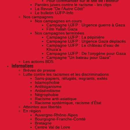
Pour commander sur le site de l'éditeur
Paroles juives contre le racisme - les clips
La Revue "De l'Autre Côté"
Le bulletin UJFP-Info
Nos campagnes
Nos campagnes en cours
Campagne UJFP : Urgence guerre à Gaza
Film Yallah Gaza
Nos campagnes terminées
Campagne UJFP : La pépinière
Campagne UJFP : Urgence Gaza déplacés
Campagne UJFP : Le château d'eau de
Khuza'a
Campagne UJFP : De l'oxygène pour Gaza
Campagne "Un bateau pour Gaza"
Les actions BDS
Informations
Brèves de presse
Lutte contre les racismes et les discriminations
Sans-papiers, réfugiés, migrants, exilés
Islamophobie
Antitsiganisme
Antisémitisme
Négrophobie
Racisme anti-asiatique
Racisme systémique, racisme d'État
Atteintes aux libertés
En région
Auvergne-Rhône-Alpes
Bourgogne-Franche-Comté
Bretagne
Centre Val de Loire