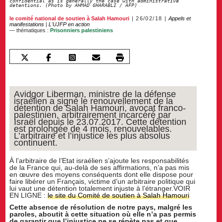
confidential as is generally the case with administrative
detentions. (Photo by AHMAD GHARABLI / AFP)
le comité national de soutien à Salah Hamouri
26/02/18
Appels et
manifestations
|
L'UJFP en action
— thématiques :
Prisonniers palestiniens
Avidgor Liberman, ministre de la défense
israélien a signé le renouvellement de la
détention de Salah Hamouri, avocat franco-
palestinien, arbitrairement incarcéré par
Israël depuis le 23.07.2017. Cette détention
est prolongée de 4 mois, renouvelables.
L’arbitraire et l’injustice les plus absolus
continuent.
À l’arbitraire de l’Etat israélien s’ajoute les responsabilités
de la France qui, au-delà de ses affirmations, n’a pas mis
en œuvre des moyens conséquents dont elle dispose pour
faire libérer un Français, victime d’un arbitraire politique qui
lui vaut une détention totalement injuste à l’étranger.VOIR
EN LIGNE :
le site du Comité de soutien à Salah Hamouri
Cette absence de résolution de notre pays, malgré les
paroles, aboutit à cette situation où elle n’a pas permis
de garantir que l’injustice ne se répète pas et que