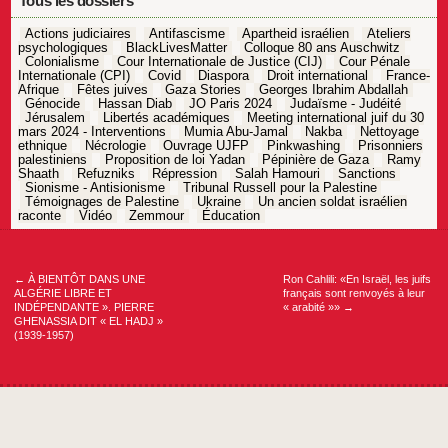
Tous les dossiers
Actions judiciaires
Antifascisme
Apartheid israélien
Ateliers
psychologiques
BlackLivesMatter
Colloque 80 ans Auschwitz
Colonialisme
Cour Internationale de Justice (CIJ)
Cour Pénale
Internationale (CPI)
Covid
Diaspora
Droit international
France-
Afrique
Fêtes juives
Gaza Stories
Georges Ibrahim Abdallah
Génocide
Hassan Diab
JO Paris 2024
Judaïsme - Judéité
Jérusalem
Libertés académiques
Meeting international juif du 30
mars 2024 - Interventions
Mumia Abu-Jamal
Nakba
Nettoyage
ethnique
Nécrologie
Ouvrage UJFP
Pinkwashing
Prisonniers
palestiniens
Proposition de loi Yadan
Pépinière de Gaza
Ramy
Shaath
Refuzniks
Répression
Salah Hamouri
Sanctions
Sionisme - Antisionisme
Tribunal Russell pour la Palestine
Témoignages de Palestine
Ukraine
Un ancien soldat israélien
raconte
Vidéo
Zemmour
Éducation
Navigation
de
l’article
←
À BIENTÔT DANS UNE
Ron Cahlili: «En Israël, les juifs
ALGÉRIE LIBRE ET
français sont renvoyés à leur
INDÉPENDANTE ». PIERRE
« arabité »»
→
GHENASSIA DIT « EL HADJ »
(1939-1957)