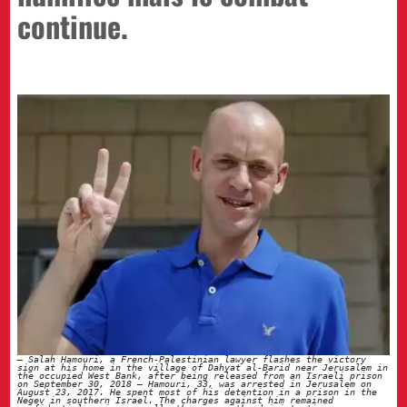
continue.
Salah Hamouri, a French-Palestinian lawyer flashes the victory
sign at his home in the village of Dahyat al-Barid near Jerusalem in
the occupied West Bank, after being released from an Israeli prison
on September 30, 2018 – Hamouri, 33, was arrested in Jerusalem on
August 23, 2017. He spent most of his detention in a prison in the
Negev in southern Israel. The charges against him remained