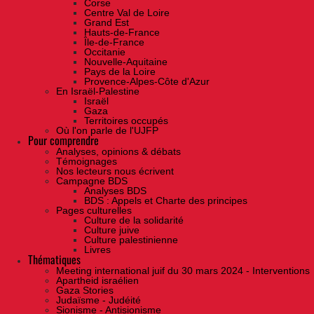
Corse
Centre Val de Loire
Grand Est
Hauts-de-France
Île-de-France
Occitanie
Nouvelle-Aquitaine
Pays de la Loire
Provence-Alpes-Côte d'Azur
En Israël-Palestine
Israël
Gaza
Territoires occupés
Où l'on parle de l'UJFP
Pour comprendre
Analyses, opinions & débats
Témoignages
Nos lecteurs nous écrivent
Campagne BDS
Analyses BDS
BDS : Appels et Charte des principes
Pages culturelles
Culture de la solidarité
Culture juive
Culture palestinienne
Livres
Thématiques
Meeting international juif du 30 mars 2024 - Interventions
Apartheid israélien
Gaza Stories
Judaïsme - Judéité
Sionisme - Antisionisme