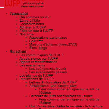
Skip
to
the
content
L'association
Qui sommes nous?
Ecrire à l’Ujfp
Contactez-nous
Adhérer à l’UJFP
Faire un don à l’UJFP
Nos amis
Associations partenaires
Collectifs
Maisons d’éditions (livres,DVD)
Sites, blogs
Nos actions
Les communiqués de l'UJFP
Appels signés par l'UJFP
Appels et manifestations
Les événements
Les événements à venir
Les événements passés
Les plumes de l'UJFP
Publications de l'UJFP
Lettres d'information de l'UJFP
Antisionisme, une histoire juive
Pour commander en ligne sur le site de
l'éditeur
Parcours de Juifs antisionistes en France
Pour commander en ligne sur le site de
l'éditeur
Une Parole juive contre le racisme - la brochure