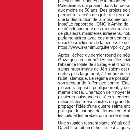
palestiniens. L’accès de la mosquée to
Palestiniens qui priaient dans la rue sou
aux moins de 50 ans. Des projets se d
permettre l’accès des juifs religieux su
que la destruction de la mosquée pour
[note]Le rapport de l’ONG Ir Amim de 
de développement des mouvements du te
de plusieurs ministères israéliens, n
parlementaires avec ces mouvements,
société israélienne de la nécessité de 
https://www.ir-amim.org.il/en/policy_
Après l’échec du dernier round de négo
Gaza qui a enflammé les sociétés civil
l’absence totale de stratégie et d’hor
saints musulmans de Jérusalem est une 
cartes plus largement, à l’ombre de l
l’Etat Islamique. Le régime se positi
son secteur de l’offensive contre l’Et
plusieurs reprises publiquement, y co
même chose. Une façon de « noyer le 
plusieurs puissances alliées intervienn
nationalistes messianistes du grand Is
propager l’idée d’une guerre sainte en
politique du partage de Jérusalem. Autre 
les juifs et les arabes du monde entier 
Une situation ressemblante s’était déjà
David 2 serait un échec : c’est la que