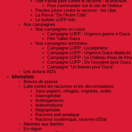
Une Parole juive contre le racisme - la brochure
Pour commander sur le site de l'éditeur
Paroles juives contre le racisme - les clips
La Revue "De l'Autre Côté"
Le bulletin UJFP-Info
Nos campagnes
Nos campagnes en cours
Campagne UJFP : Urgence guerre à Gaza
Film Yallah Gaza
Nos campagnes terminées
Campagne UJFP : La pépinière
Campagne UJFP : Urgence Gaza déplacés
Campagne UJFP : Le château d'eau de Khu
Campagne UJFP : De l'oxygène pour Gaza
Campagne "Un bateau pour Gaza"
Les actions BDS
Informations
Brèves de presse
Lutte contre les racismes et les discriminations
Sans-papiers, réfugiés, migrants, exilés
Islamophobie
Antitsiganisme
Antisémitisme
Négrophobie
Racisme anti-asiatique
Racisme systémique, racisme d'État
Atteintes aux libertés
En région