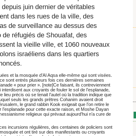
 depuis juin dernier de véritables
nt dans les rues de la ville, des
as de surveillance au dessus des
 de réfugiés de Shouafat, des
ssent la vieille ville, et 1060 nouveaux
lons israéliens dans les quartiers
nnoncés.
uées et la mosquée d’Al Aqsa elle-même qui sont visées.
ce sont entrés plusieurs fois ces dernières semaines
anade « pour prier ». [note]Ce faisant, ils contreviennent
ui interdisent aux croyants de fouler le sol de l’esplanade,
le lieu précis où se tenait l’autel où la tradition indique que
auquel seuls les grands prêtres Cohanim avaient droit
rusalem, le grand rabbin Kook exigeait que l’on retire le
ur l’esplanade pour cette exacte raison, et Moshe Dayan
ssianisme religieux qui prévaut aujourd’hui n’a cure de
ces incursions régulières, des centaines de policiers sont
la mosquée et ont tiré sur des manifestants ou croyants