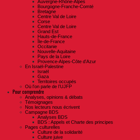
Auvergne-Rhône-Alpes
Bourgogne-Franche-Comté
Bretagne
Centre Val de Loire
Corse
Centre Val de Loire
Grand Est
Hauts-de-France
Île-de-France
Occitanie
Nouvelle-Aquitaine
Pays de la Loire
Provence-Alpes-Côte d'Azur
En Israël-Palestine
Israël
Gaza
Territoires occupés
Où l'on parle de l'UJFP
Pour comprendre
Analyses, opinions & débats
Témoignages
Nos lecteurs nous écrivent
Campagne BDS
Analyses BDS
BDS : Appels et Charte des principes
Pages culturelles
Culture de la solidarité
Culture juive