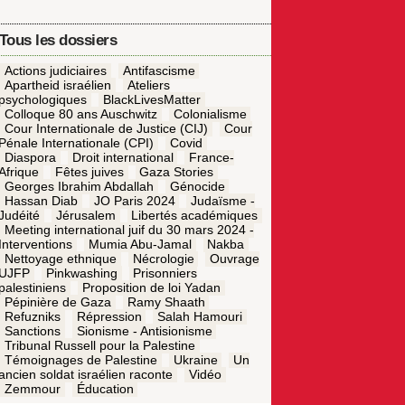
Tous les dossiers
Actions judiciaires
Antifascisme
Apartheid israélien
Ateliers
psychologiques
BlackLivesMatter
Colloque 80 ans Auschwitz
Colonialisme
Cour Internationale de Justice (CIJ)
Cour
Pénale Internationale (CPI)
Covid
Diaspora
Droit international
France-
Afrique
Fêtes juives
Gaza Stories
Georges Ibrahim Abdallah
Génocide
Hassan Diab
JO Paris 2024
Judaïsme -
Judéité
Jérusalem
Libertés académiques
Meeting international juif du 30 mars 2024 -
Interventions
Mumia Abu-Jamal
Nakba
Nettoyage ethnique
Nécrologie
Ouvrage
UJFP
Pinkwashing
Prisonniers
palestiniens
Proposition de loi Yadan
Pépinière de Gaza
Ramy Shaath
Refuzniks
Répression
Salah Hamouri
Sanctions
Sionisme - Antisionisme
Tribunal Russell pour la Palestine
Témoignages de Palestine
Ukraine
Un
ancien soldat israélien raconte
Vidéo
Zemmour
Éducation