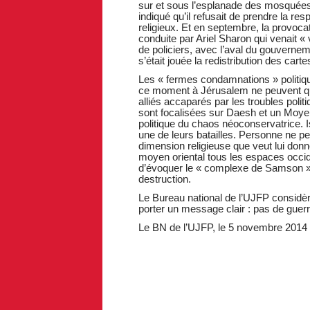
sur et sous l’esplanade des mosquées q
indiqué qu’il refusait de prendre la resp
religieux. Et en septembre, la provocat
conduite par Ariel Sharon qui venait «
de policiers, avec l’aval du gouvernem
s’était jouée la redistribution des car
Les « fermes condamnations » politiqu
ce moment à Jérusalem ne peuvent que 
alliés accaparés par les troubles poli
sont focalisées sur Daesh et un Moyen
politique du chaos néoconservatrice. I
une de leurs batailles. Personne ne peut
dimension religieuse que veut lui donn
moyen oriental tous les espaces occi
d’évoquer le « complexe de Samson » 
destruction.
Le Bureau national de l’UJFP considère
porter un message clair : pas de guerre
Le BN de l’UJFP, le 5 novembre 2014