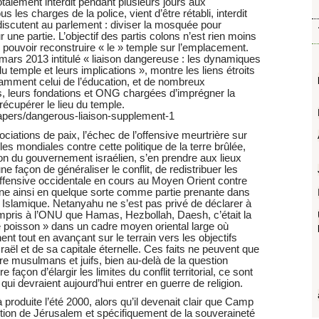
talement interdit pendant plusieurs jours aux
s les charges de la police, vient d’être rétabli, interdit
iscutent au parlement : diviser la mosquée pour
r une partie. L’objectif des partis colons n’est rien moins
 pouvoir reconstruire « le » temple sur l’emplacement.
mars 2013 intitulé « liaison dangereuse : les dynamiques
mple et leurs implications », montre les liens étroits
otamment celui de l’éducation, et de nombreux
 leurs fondations et ONG chargées d’imprégner la
récupérer le lieu du temple.
papers/dangerous-liaison-supplement-1
ciations de paix, l’échec de l’offensive meurtrière sur
es mondiales contre cette politique de la terre brûlée,
izon du gouvernement israélien, s’en prendre aux lieux
façon de généraliser le conflit, de redistribuer les
’offensive occidentale en cours au Moyen Orient contre
onne ainsi en quelque sorte comme partie prenante dans
at Islamique. Netanyahu ne s’est pas privé de déclarer à
mpris à l’ONU que Hamas, Hezbollah, Daesh, c’était la
poisson » dans un cadre moyen oriental large où
ent tout en avançant sur le terrain vers les objectifs
raël et de sa capitale éternelle. Ces faits ne peuvent que
tre musulmans et juifs, bien au-delà de la question
façon d’élargir les limites du conflit territorial, ce sont
qui devraient aujourd’hui entrer en guerre de religion.
 produite l’été 2000, alors qu’il devenait clair que Camp
stion de Jérusalem et spécifiquement de la souveraineté