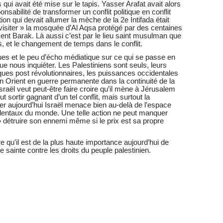
ui avait été mise sur le tapis. Yasser Arafat avait alors
onsabilité de transformer un conflit politique en conflit
ion qui devait allumer la mèche de la 2e Intifada était
 visiter » la mosquée d’Al Aqsa protégé par des centaines
ent Barak. Là aussi c’est par le lieu saint musulman que
tes, et le changement de temps dans le conflit.
es et le peu d’écho médiatique sur ce qui se passe en
nous inquiéter. Les Palestiniens sont seuls, leurs
tiques post révolutionnaires, les puissances occidentales
 Orient en guerre permanente dans la continuité de la
sraël veut peut-être faire croire qu’il mène à Jérusalem
 sortir gagnant d’un tel conflit, mais surtout la
er aujourd’hui Israël menace bien au-delà de l’espace
dentaux du monde. Une telle action ne peut manquer
détruire son ennemi même si le prix est sa propre
 qu’il est de la plus haute importance aujourd’hui de
 sainte contre les droits du peuple palestinien.