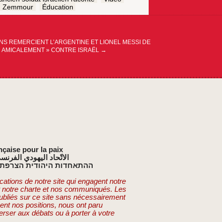
Zemmour
Éducation
ENS REMERCIENT L’ARGENTINE ET LIONEL MESSI DE
« AMICALEMENT » CONTRE ISRAËL
→
nçaise pour la paix
الاتّحاد اليهودي الفرنس
ההתאחדות היהודית הצרפתי
cations de notre site qui engagent notre
t notre charte et nos communiqués. Les
publiés sur ce site sans nécessairement
ent nos positions, nous ont paru
erser aux débats ou à porter à votre