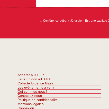
Navigation
de
l’article
←
Conférence-débat « Jérusalem-Est, une capitale à
Adhérer à l’UJFP
Faire un don à l’UJFP
Collecte Urgence Gaza
Les événements à venir
Qui sommes nous?
Contactez-nous
Politique de confidentialité
Mentions légales
Connexion