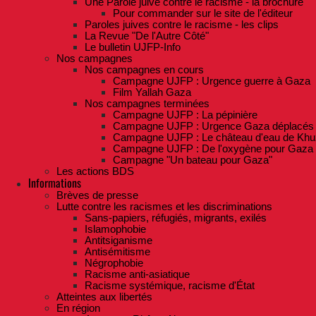
Une Parole juive contre le racisme - la brochure
Pour commander sur le site de l'éditeur
Paroles juives contre le racisme - les clips
La Revue "De l'Autre Côté"
Le bulletin UJFP-Info
Nos campagnes
Nos campagnes en cours
Campagne UJFP : Urgence guerre à Gaza
Film Yallah Gaza
Nos campagnes terminées
Campagne UJFP : La pépinière
Campagne UJFP : Urgence Gaza déplacés
Campagne UJFP : Le château d'eau de Khu
Campagne UJFP : De l'oxygène pour Gaza
Campagne "Un bateau pour Gaza"
Les actions BDS
Informations
Brèves de presse
Lutte contre les racismes et les discriminations
Sans-papiers, réfugiés, migrants, exilés
Islamophobie
Antitsiganisme
Antisémitisme
Négrophobie
Racisme anti-asiatique
Racisme systémique, racisme d'État
Atteintes aux libertés
En région