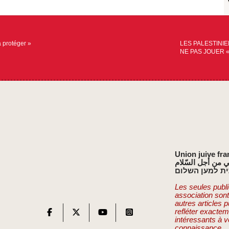
 protéger »
LES PALESTINI
NE PAS JOUER 
Union juive fra
ي من أجل السّلام
ת למען השלום
Les seules publi
association son
autres articles 
refléter exactem
intéressants à v
connaissance.