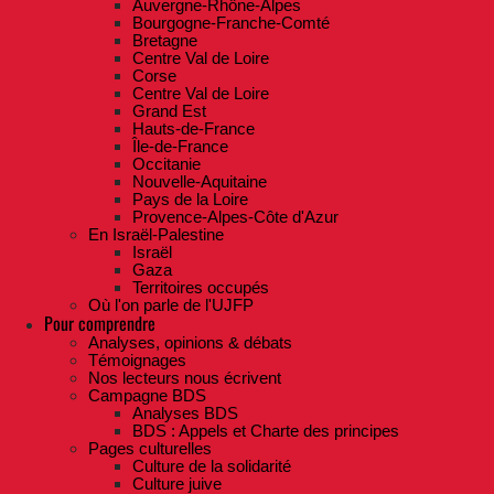
Auvergne-Rhône-Alpes
Bourgogne-Franche-Comté
Bretagne
Centre Val de Loire
Corse
Centre Val de Loire
Grand Est
Hauts-de-France
Île-de-France
Occitanie
Nouvelle-Aquitaine
Pays de la Loire
Provence-Alpes-Côte d'Azur
En Israël-Palestine
Israël
Gaza
Territoires occupés
Où l'on parle de l'UJFP
Pour comprendre
Analyses, opinions & débats
Témoignages
Nos lecteurs nous écrivent
Campagne BDS
Analyses BDS
BDS : Appels et Charte des principes
Pages culturelles
Culture de la solidarité
Culture juive