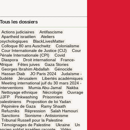
Tous les dossiers
Actions judiciaires
Antifascisme
Apartheid israélien
Ateliers
psychologiques
BlackLivesMatter
Colloque 80 ans Auschwitz
Colonialisme
Cour Internationale de Justice (CIJ)
Cour
Pénale Internationale (CPI)
Covid
Diaspora
Droit international
France-
Afrique
Fêtes juives
Gaza Stories
Georges Ibrahim Abdallah
Génocide
Hassan Diab
JO Paris 2024
Judaïsme -
Judéité
Jérusalem
Libertés académiques
Meeting international juif du 30 mars 2024 -
Interventions
Mumia Abu-Jamal
Nakba
Nettoyage ethnique
Nécrologie
Ouvrage
UJFP
Pinkwashing
Prisonniers
palestiniens
Proposition de loi Yadan
Pépinière de Gaza
Ramy Shaath
Refuzniks
Répression
Salah Hamouri
Sanctions
Sionisme - Antisionisme
Tribunal Russell pour la Palestine
Témoignages de Palestine
Ukraine
Un
ancien soldat israélien raconte
Vidéo