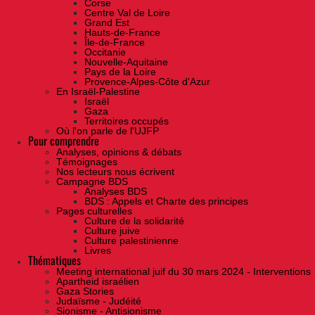
Corse
Centre Val de Loire
Grand Est
Hauts-de-France
Île-de-France
Occitanie
Nouvelle-Aquitaine
Pays de la Loire
Provence-Alpes-Côte d'Azur
En Israël-Palestine
Israël
Gaza
Territoires occupés
Où l'on parle de l'UJFP
Pour comprendre
Analyses, opinions & débats
Témoignages
Nos lecteurs nous écrivent
Campagne BDS
Analyses BDS
BDS : Appels et Charte des principes
Pages culturelles
Culture de la solidarité
Culture juive
Culture palestinienne
Livres
Thématiques
Meeting international juif du 30 mars 2024 - Interventions
Apartheid israélien
Gaza Stories
Judaïsme - Judéité
Sionisme - Antisionisme