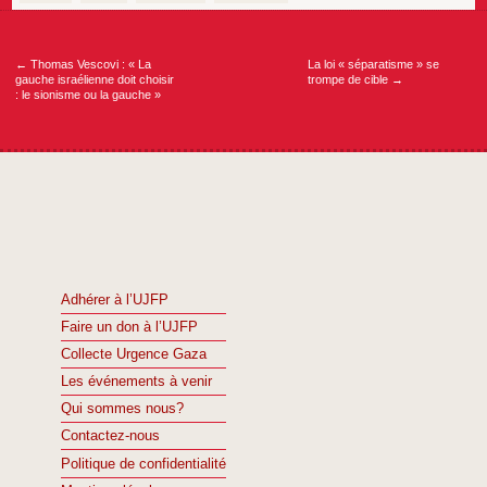
Navigation
de
l’article
←
Thomas Vescovi : « La
La loi « séparatisme » se
gauche israélienne doit choisir
trompe de cible
→
: le sionisme ou la gauche »
Adhérer à l’UJFP
Faire un don à l’UJFP
Collecte Urgence Gaza
Les événements à venir
Qui sommes nous?
Contactez-nous
Politique de confidentialité