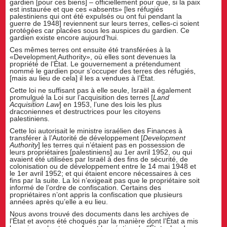
gardien [pour ces biens] – officiellement pour que, si la paix
est instaurée et que ces «absents» [les réfugiés
palestiniens qui ont été expulsés ou ont fui pendant la
guerre de 1948] reviennent sur leurs terres, celles-ci soient
protégées car placées sous les auspices du gardien. Ce
gardien existe encore aujourd’hui.
Ces mêmes terres ont ensuite été transférées à la
«Development Authority», où elles sont devenues la
propriété de l’État. Le gouvernement a prétendument
nommé le gardien pour s’occuper des terres des réfugiés,
[mais au lieu de cela] il les a vendues à l’État.
Cette loi ne suffisant pas à elle seule, Israël a également
promulgué la Loi sur l’acquisition des terres [
Land
Acquisition Law
] en 1953, l’une des lois les plus
draconiennes et destructrices pour les citoyens
palestiniens.
Cette loi autorisait le ministre israélien des Finances à
transférer à l’Autorité de développement [
Development
Authority
] les terres qui n’étaient pas en possession de
leurs propriétaires [palestiniens] au 1er avril 1952, ou qui
avaient été utilisées par Israël à des fins de sécurité, de
colonisation ou de développement entre le 14 mai 1948 et
le 1er avril 1952; et qui étaient encore nécessaires à ces
fins par la suite. La loi n’exigeait pas que le propriétaire soit
informé de l’ordre de confiscation. Certains des
propriétaires n’ont appris la confiscation que plusieurs
années après qu’elle a eu lieu.
Nous avons trouvé des documents dans les archives de
l’État et avons été choqués par la manière dont l’État a mis