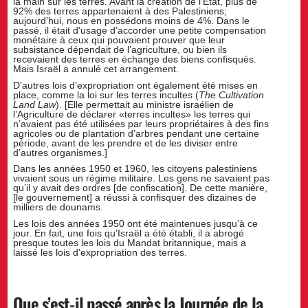
la main sur les terres. Avant la création de l’État, plus de
92% des terres appartenaient à des Palestiniens;
aujourd’hui, nous en possédons moins de 4%. Dans le
passé, il était d’usage d’accorder une petite compensation
monétaire à ceux qui pouvaient prouver que leur
subsistance dépendait de l’agriculture, ou bien ils
recevaient des terres en échange des biens confisqués.
Mais Israël a annulé cet arrangement.
D’autres lois d’expropriation ont également été mises en
place, comme la loi sur les terres incultes (
The Cultivation
Land Law
). [Elle permettait au ministre israélien de
l’Agriculture de déclarer «terres incultes» les terres qui
n’avaient pas été utilisées par leurs propriétaires à des fins
agricoles ou de plantation d’arbres pendant une certaine
période, avant de les prendre et de les diviser entre
d’autres organismes.]
Dans les années 1950 et 1960, les citoyens palestiniens
vivaient sous un régime militaire. Les gens ne savaient pas
qu’il y avait des ordres [de confiscation]. De cette manière,
[le gouvernement] a réussi à confisquer des dizaines de
milliers de dounams.
Les lois des années 1950 ont été maintenues jusqu’à ce
jour. En fait, une fois qu’Israël a été établi, il a abrogé
presque toutes les lois du Mandat britannique, mais a
laissé les lois d’expropriation des terres.
Que s’est-il passé après la Journée de la