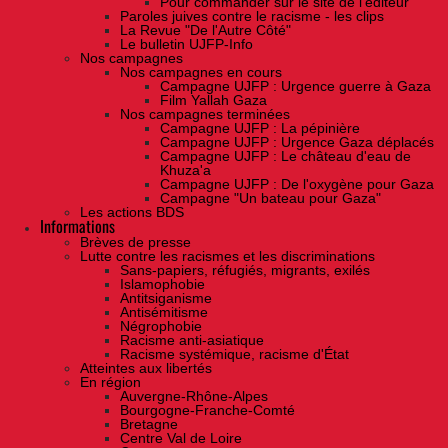
Pour commander sur le site de l'éditeur
Paroles juives contre le racisme - les clips
La Revue "De l'Autre Côté"
Le bulletin UJFP-Info
Nos campagnes
Nos campagnes en cours
Campagne UJFP : Urgence guerre à Gaza
Film Yallah Gaza
Nos campagnes terminées
Campagne UJFP : La pépinière
Campagne UJFP : Urgence Gaza déplacés
Campagne UJFP : Le château d'eau de
Khuza'a
Campagne UJFP : De l'oxygène pour Gaza
Campagne "Un bateau pour Gaza"
Les actions BDS
Informations
Brèves de presse
Lutte contre les racismes et les discriminations
Sans-papiers, réfugiés, migrants, exilés
Islamophobie
Antitsiganisme
Antisémitisme
Négrophobie
Racisme anti-asiatique
Racisme systémique, racisme d'État
Atteintes aux libertés
En région
Auvergne-Rhône-Alpes
Bourgogne-Franche-Comté
Bretagne
Centre Val de Loire