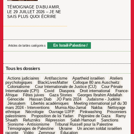
TÉMOIGNAGE D’ABU AMIR,
LE 29 JUILLET 2026 – JE NE
SAIS PLUS QUOI ÉCRIRE
En Israël-Palestine
Articles de la/des catégorie.s
Tous les dossiers
Actions judiciaires
Antifascisme
Apartheid israélien
Ateliers
psychologiques
BlackLivesMatter
Colloque 80 ans Auschwitz
Colonialisme
Cour Internationale de Justice (CIJ)
Cour Pénale
Internationale (CPI)
Covid
Diaspora
Droit international
France-
Afrique
Fêtes juives
Gaza Stories
Georges Ibrahim Abdallah
Génocide
Hassan Diab
JO Paris 2024
Judaïsme - Judéité
Jérusalem
Libertés académiques
Meeting international juif du 30
mars 2024 - Interventions
Mumia Abu-Jamal
Nakba
Nettoyage
ethnique
Nécrologie
Ouvrage UJFP
Pinkwashing
Prisonniers
palestiniens
Proposition de loi Yadan
Pépinière de Gaza
Ramy
Shaath
Refuzniks
Répression
Salah Hamouri
Sanctions
Sionisme - Antisionisme
Tribunal Russell pour la Palestine
Témoignages de Palestine
Ukraine
Un ancien soldat israélien
raconte
Vidéo
Zemmour
Éducation