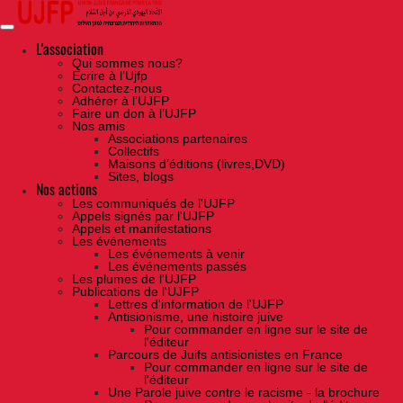
Skip
to
the
content
L'association
Qui sommes nous?
Ecrire à l’Ujfp
Contactez-nous
Adhérer à l’UJFP
Faire un don à l’UJFP
Nos amis
Associations partenaires
Collectifs
Maisons d’éditions (livres,DVD)
Sites, blogs
Nos actions
Les communiqués de l'UJFP
Appels signés par l'UJFP
Appels et manifestations
Les événements
Les événements à venir
Les événements passés
Les plumes de l'UJFP
Publications de l'UJFP
Lettres d'information de l'UJFP
Antisionisme, une histoire juive
Pour commander en ligne sur le site de
l'éditeur
Parcours de Juifs antisionistes en France
Pour commander en ligne sur le site de
l'éditeur
Une Parole juive contre le racisme - la brochure