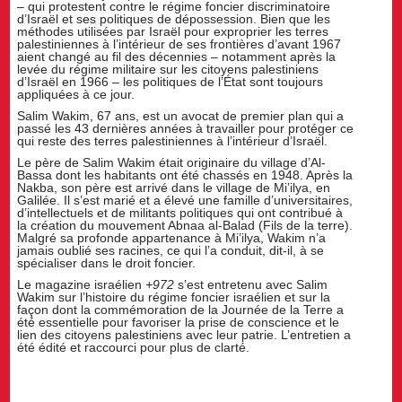
– qui protestent contre le régime foncier discriminatoire
d’Israël et ses politiques de dépossession. Bien que les
méthodes utilisées par Israël pour exproprier les terres
palestiniennes à l’intérieur de ses frontières d’avant 1967
aient changé au fil des décennies – notamment après la
levée du régime militaire sur les citoyens palestiniens
d’Israël en 1966 – les politiques de l’État sont toujours
appliquées à ce jour.
Salim Wakim, 67 ans, est un avocat de premier plan qui a
passé les 43 dernières années à travailler pour protéger ce
qui reste des terres palestiniennes à l’intérieur d’Israël.
Le père de Salim Wakim était originaire du village d’Al-
Bassa dont les habitants ont été chassés en 1948. Après la
Nakba, son père est arrivé dans le village de Mi’ilya, en
Galilée. Il s’est marié et a élevé une famille d’universitaires,
d’intellectuels et de militants politiques qui ont contribué à
la création du mouvement Abnaa al-Balad (Fils de la terre).
Malgré sa profonde appartenance à Mi’ilya, Wakim n’a
jamais oublié ses racines, ce qui l’a conduit, dit-il, à se
spécialiser dans le droit foncier.
Le magazine israélien
+972
s’est entretenu avec Salim
Wakim sur l’histoire du régime foncier israélien et sur la
façon dont la commémoration de la Journée de la Terre a
été essentielle pour favoriser la prise de conscience et le
lien des citoyens palestiniens avec leur patrie. L’entretien a
été édité et raccourci pour plus de clarté.