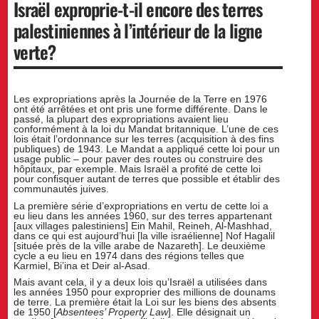
Israël exproprie-t-il encore des terres
palestiniennes à l’intérieur de la ligne
verte?
Les expropriations après la Journée de la Terre en 1976
ont été arrêtées et ont pris une forme différente. Dans le
passé, la plupart des expropriations avaient lieu
conformément à la loi du Mandat britannique. L’une de ces
lois était l’ordonnance sur les terres (acquisition à des fins
publiques) de 1943. Le Mandat a appliqué cette loi pour un
usage public – pour paver des routes ou construire des
hôpitaux, par exemple. Mais Israël a profité de cette loi
pour confisquer autant de terres que possible et établir des
communautés juives.
La première série d’expropriations en vertu de cette loi a
eu lieu dans les années 1960, sur des terres appartenant
[aux villages palestiniens] Ein Mahil, Reineh, Al-Mashhad,
dans ce qui est aujourd’hui [la ville israélienne] Nof Hagalil
[située près de la ville arabe de Nazareth]. Le deuxième
cycle a eu lieu en 1974 dans des régions telles que
Karmiel, Bi’ina et Deir al-Asad.
Mais avant cela, il y a deux lois qu’Israël a utilisées dans
les années 1950 pour exproprier des millions de dounams
de terre. La première était la Loi sur les biens des absents
de 1950 [
Absentees’ Property Law
]. Elle désignait un