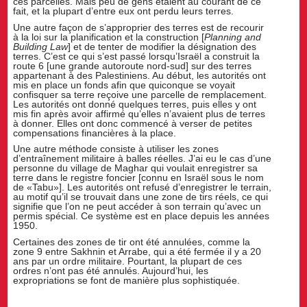
ces parcelles. Mais peu de gens étaient au courant de ce
fait, et la plupart d’entre eux ont perdu leurs terres.
Une autre façon de s’approprier des terres est de recourir
à la loi sur la planification et la construction [
Planning and
Building Law
] et de tenter de modifier la désignation des
terres. C’est ce qui s’est passé lorsqu’Israël a construit la
route 6 [une grande autoroute nord-sud] sur des terres
appartenant à des Palestiniens. Au début, les autorités ont
mis en place un fonds afin que quiconque se voyait
confisquer sa terre reçoive une parcelle de remplacement.
Les autorités ont donné quelques terres, puis elles y ont
mis fin après avoir affirmé qu’elles n’avaient plus de terres
à donner. Elles ont donc commencé à verser de petites
compensations financières à la place.
Une autre méthode consiste à utiliser les zones
d’entraînement militaire à balles réelles. J’ai eu le cas d’une
personne du village de Maghar qui voulait enregistrer sa
terre dans le registre foncier [connu en Israël sous le nom
de «Tabu»]. Les autorités ont refusé d’enregistrer le terrain,
au motif qu’il se trouvait dans une zone de tirs réels, ce qui
signifie que l’on ne peut accéder à son terrain qu’avec un
permis spécial. Ce système est en place depuis les années
1950.
Certaines des zones de tir ont été annulées, comme la
zone 9 entre Sakhnin et Arrabe, qui a été fermée il y a 20
ans par un ordre militaire. Pourtant, la plupart de ces
ordres n’ont pas été annulés. Aujourd’hui, les
expropriations se font de manière plus sophistiquée.