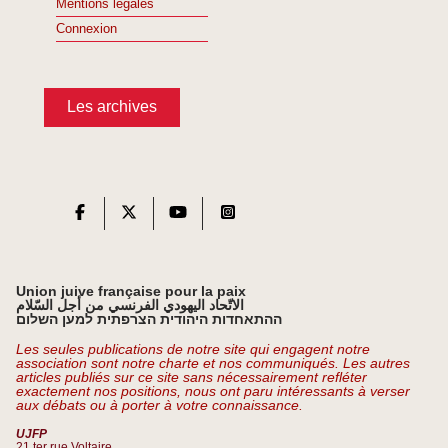
Mentions légales
Connexion
Les archives
Union juive française pour la paix
الاتّحاد اليهودي الفرنسي من أجل السّلام
ההתאחדות היהודית הצרפתית למען השלום
Les seules publications de notre site qui engagent notre
association sont notre charte et nos communiqués. Les autres
articles publiés sur ce site sans nécessairement refléter
exactement nos positions, nous ont paru intéressants à verser
aux débats ou à porter à votre connaissance.
UJFP
21 ter rue Voltaire