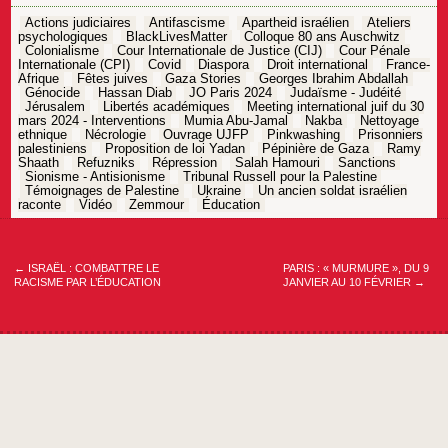
Actions judiciaires
Antifascisme
Apartheid israélien
Ateliers
psychologiques
BlackLivesMatter
Colloque 80 ans Auschwitz
Colonialisme
Cour Internationale de Justice (CIJ)
Cour Pénale
Internationale (CPI)
Covid
Diaspora
Droit international
France-
Afrique
Fêtes juives
Gaza Stories
Georges Ibrahim Abdallah
Génocide
Hassan Diab
JO Paris 2024
Judaïsme - Judéité
Jérusalem
Libertés académiques
Meeting international juif du 30
mars 2024 - Interventions
Mumia Abu-Jamal
Nakba
Nettoyage
ethnique
Nécrologie
Ouvrage UJFP
Pinkwashing
Prisonniers
palestiniens
Proposition de loi Yadan
Pépinière de Gaza
Ramy
Shaath
Refuzniks
Répression
Salah Hamouri
Sanctions
Sionisme - Antisionisme
Tribunal Russell pour la Palestine
Témoignages de Palestine
Ukraine
Un ancien soldat israélien
raconte
Vidéo
Zemmour
Éducation
Navigation
de
l’article
←
ISRAËL : COMBATTRE LE
PARIS : « MURMURE », DU 9
RACISME PAR L’ÉDUCATION
JANVIER AU 10 FÉVRIER
→