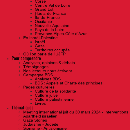
Corse
Centre Val de Loire
Grand Est
Hauts-de-France
Île-de-France
Occitanie
Nouvelle-Aquitaine
Pays de la Loire
Provence-Alpes-Côte d'Azur
En Israël-Palestine
Israël
Gaza
Territoires occupés
Où l'on parle de l'UJFP
Pour comprendre
Analyses, opinions & débats
Témoignages
Nos lecteurs nous écrivent
Campagne BDS
Analyses BDS
BDS : Appels et Charte des principes
Pages culturelles
Culture de la solidarité
Culture juive
Culture palestinienne
Livres
Thématiques
Meeting international juif du 30 mars 2024 - Interventions
Apartheid israélien
Gaza Stories
Judaïsme - Judéité
Sionisme - Antisionisme