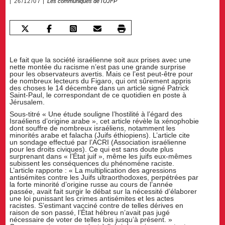
26/12/07
Les communiqués de l'UJFP
Le fait que la société israélienne soit aux prises avec une
nette montée du racisme n’est pas une grande surprise
pour les observateurs avertis. Mais ce l’est peut-être pour
de nombreux lecteurs du Figaro, qui ont sûrement appris
des choses le 14 décembre dans un article signé Patrick
Saint-Paul, le correspondant de ce quotidien en poste à
Jérusalem.
Sous-titré « Une étude souligne l’hostilité à l’égard des
Israéliens d’origine arabe », cet article révèle la xénophobie
dont souffre de nombreux israéliens, notamment les
minorités arabe et falacha (Juifs éthiopiens). L’article cite
un sondage effectué par l’ACRI (Association israélienne
pour les droits civiques). Ce qui est sans doute plus
surprenant dans « l’État juif », même les juifs eux-mêmes
subissent les conséquences du phénomène raciste.
L’article rapporte : « La multiplication des agressions
antisémites contre les Juifs ultraorthodoxes, perpétrées par
la forte minorité d’origine russe au cours de l’année
passée, avait fait surgir le débat sur la nécessité d’élaborer
une loi punissant les crimes antisémites et les actes
racistes. S’estimant vacciné contre de telles dérives en
raison de son passé, l’État hébreu n’avait pas jugé
nécessaire de voter de telles lois jusqu’à présent. »