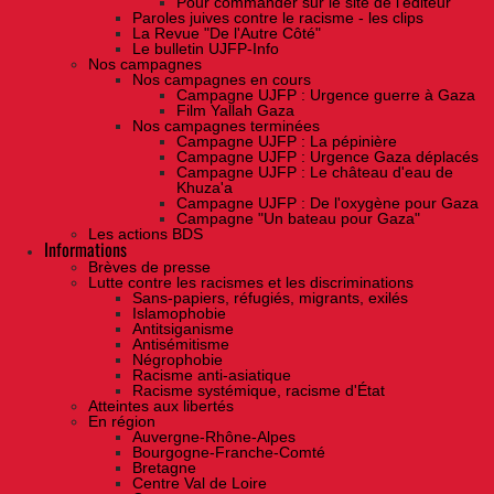
Pour commander sur le site de l'éditeur
Paroles juives contre le racisme - les clips
La Revue "De l'Autre Côté"
Le bulletin UJFP-Info
Nos campagnes
Nos campagnes en cours
Campagne UJFP : Urgence guerre à Gaza
Film Yallah Gaza
Nos campagnes terminées
Campagne UJFP : La pépinière
Campagne UJFP : Urgence Gaza déplacés
Campagne UJFP : Le château d'eau de
Khuza'a
Campagne UJFP : De l'oxygène pour Gaza
Campagne "Un bateau pour Gaza"
Les actions BDS
Informations
Brèves de presse
Lutte contre les racismes et les discriminations
Sans-papiers, réfugiés, migrants, exilés
Islamophobie
Antitsiganisme
Antisémitisme
Négrophobie
Racisme anti-asiatique
Racisme systémique, racisme d'État
Atteintes aux libertés
En région
Auvergne-Rhône-Alpes
Bourgogne-Franche-Comté
Bretagne
Centre Val de Loire