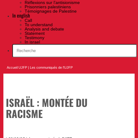
Réflexions sur l’antisionisme
Prisonniers palestiniens
Témoignages de Palestine
In english
Call
To understand
Analysis and debate
Statement
Testimony
In israel
Accueil UJFP
|
Les communiqués de l'UJFP
ISRAËL : MONTÉE DU
RACISME