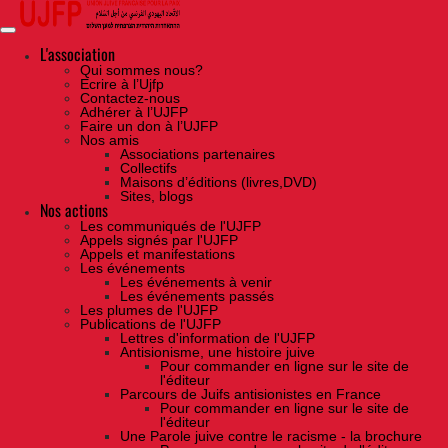
Skip
to
the
content
L'association
Qui sommes nous?
Ecrire à l’Ujfp
Contactez-nous
Adhérer à l’UJFP
Faire un don à l’UJFP
Nos amis
Associations partenaires
Collectifs
Maisons d’éditions (livres,DVD)
Sites, blogs
Nos actions
Les communiqués de l'UJFP
Appels signés par l'UJFP
Appels et manifestations
Les événements
Les événements à venir
Les événements passés
Les plumes de l'UJFP
Publications de l'UJFP
Lettres d'information de l'UJFP
Antisionisme, une histoire juive
Pour commander en ligne sur le site de
l'éditeur
Parcours de Juifs antisionistes en France
Pour commander en ligne sur le site de
l'éditeur
Une Parole juive contre le racisme - la brochure