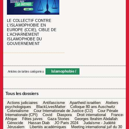
LE COLLECTIF CONTRE
L’ISLAMOPHOBIE EN
EUROPE (CCIE), CIBLE DE
L’ACHARNEMENT
ISLAMOPHOBE DU
GOUVERNEMENT
Islamophobie
Articles de la/des catégorie.s
Tous les dossiers
Actions judiciaires
Antifascisme
Apartheid israélien
Ateliers
psychologiques
BlackLivesMatter
Colloque 80 ans Auschwitz
Colonialisme
Cour Internationale de Justice (CIJ)
Cour Pénale
Internationale (CPI)
Covid
Diaspora
Droit international
France-
Afrique
Fêtes juives
Gaza Stories
Georges Ibrahim Abdallah
Génocide
Hassan Diab
JO Paris 2024
Judaïsme - Judéité
Jérusalem
Libertés académiques
Meeting international juif du 30