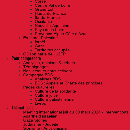
Corse
Centre Val de Loire
Grand Est
Hauts-de-France
Île-de-France
Occitanie
Nouvelle-Aquitaine
Pays de la Loire
Provence-Alpes-Côte d'Azur
En Israël-Palestine
Israël
Gaza
Territoires occupés
Où l'on parle de l'UJFP
Pour comprendre
Analyses, opinions & débats
Témoignages
Nos lecteurs nous écrivent
Campagne BDS
Analyses BDS
BDS : Appels et Charte des principes
Pages culturelles
Culture de la solidarité
Culture juive
Culture palestinienne
Livres
Thématiques
Meeting international juif du 30 mars 2024 - Interventions
Apartheid israélien
Gaza Stories
Judaïsme - Judéité
Sionisme - Antisionisme