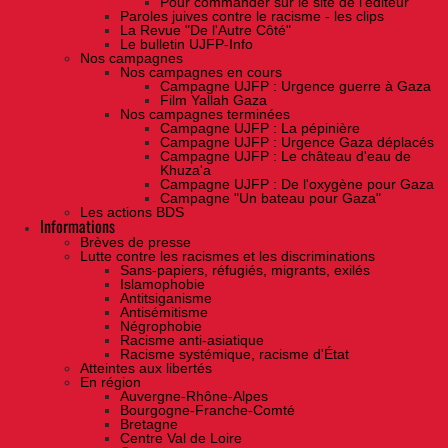
Pour commander sur le site de l'éditeur
Paroles juives contre le racisme - les clips
La Revue "De l'Autre Côté"
Le bulletin UJFP-Info
Nos campagnes
Nos campagnes en cours
Campagne UJFP : Urgence guerre à Gaza
Film Yallah Gaza
Nos campagnes terminées
Campagne UJFP : La pépinière
Campagne UJFP : Urgence Gaza déplacés
Campagne UJFP : Le château d'eau de
Khuza'a
Campagne UJFP : De l'oxygène pour Gaza
Campagne "Un bateau pour Gaza"
Les actions BDS
Informations
Brèves de presse
Lutte contre les racismes et les discriminations
Sans-papiers, réfugiés, migrants, exilés
Islamophobie
Antitsiganisme
Antisémitisme
Négrophobie
Racisme anti-asiatique
Racisme systémique, racisme d'État
Atteintes aux libertés
En région
Auvergne-Rhône-Alpes
Bourgogne-Franche-Comté
Bretagne
Centre Val de Loire