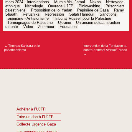
mars 2024 - Interventions
Mumia Abu-Jamal
Nakba
Nettoyage
ethnique
Nécrologie
Ouvrage UJFP
Pinkwashing
Prisonniers
palestiniens
Proposition de loi Yadan
Pépinière de Gaza
Ramy
Shaath
Refuzniks
Répression
Salah Hamouri
Sanctions
Sionisme - Antisionisme
Tribunal Russell pour la Palestine
Témoignages de Palestine
Ukraine
Un ancien soldat israélien
raconte
Vidéo
Zemmour
Éducation
Navigation
de
l’article
←
Thomas Sankara et le
Intervention de la Fondation au
panafricanisme
contre-sommet Afrique/France
→
Adhérer à l’UJFP
Faire un don à l’UJFP
Collecte Urgence Gaza
Les événements à venir