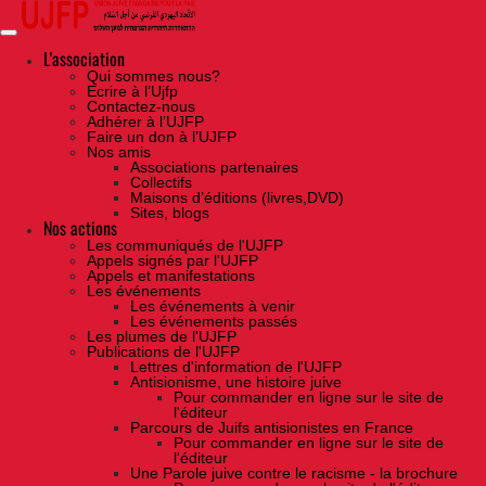
Skip
to
the
content
L'association
Qui sommes nous?
Ecrire à l’Ujfp
Contactez-nous
Adhérer à l’UJFP
Faire un don à l’UJFP
Nos amis
Associations partenaires
Collectifs
Maisons d’éditions (livres,DVD)
Sites, blogs
Nos actions
Les communiqués de l'UJFP
Appels signés par l'UJFP
Appels et manifestations
Les événements
Les événements à venir
Les événements passés
Les plumes de l'UJFP
Publications de l'UJFP
Lettres d'information de l'UJFP
Antisionisme, une histoire juive
Pour commander en ligne sur le site de
l'éditeur
Parcours de Juifs antisionistes en France
Pour commander en ligne sur le site de
l'éditeur
Une Parole juive contre le racisme - la brochure