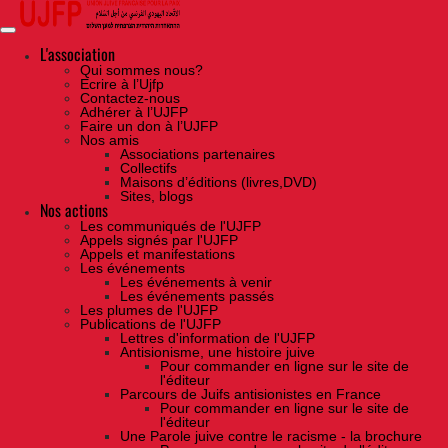
Skip
to
the
content
L'association
Qui sommes nous?
Ecrire à l’Ujfp
Contactez-nous
Adhérer à l’UJFP
Faire un don à l’UJFP
Nos amis
Associations partenaires
Collectifs
Maisons d’éditions (livres,DVD)
Sites, blogs
Nos actions
Les communiqués de l'UJFP
Appels signés par l'UJFP
Appels et manifestations
Les événements
Les événements à venir
Les événements passés
Les plumes de l'UJFP
Publications de l'UJFP
Lettres d'information de l'UJFP
Antisionisme, une histoire juive
Pour commander en ligne sur le site de
l'éditeur
Parcours de Juifs antisionistes en France
Pour commander en ligne sur le site de
l'éditeur
Une Parole juive contre le racisme - la brochure