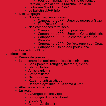
Pour commander sur le site de l'éditeur
Paroles juives contre le racisme - les clips
La Revue "De l'Autre Côté"
Le bulletin UJFP-Info
Nos campagnes
Nos campagnes en cours
Campagne UJFP : Urgence guerre à Gaza
Film Yallah Gaza
Nos campagnes terminées
Campagne UJFP : La pépinière
Campagne UJFP : Urgence Gaza déplacés
Campagne UJFP : Le château d'eau de
Khuza'a
Campagne UJFP : De l'oxygène pour Gaza
Campagne "Un bateau pour Gaza"
Les actions BDS
Informations
Brèves de presse
Lutte contre les racismes et les discriminations
Sans-papiers, réfugiés, migrants, exilés
Islamophobie
Antitsiganisme
Antisémitisme
Négrophobie
Racisme anti-asiatique
Racisme systémique, racisme d'État
Atteintes aux libertés
En région
Auvergne-Rhône-Alpes
Bourgogne-Franche-Comté
Bretagne
Centre Val de Loire