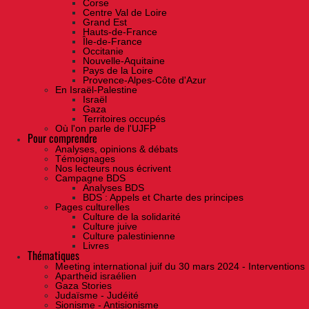
Corse
Centre Val de Loire
Grand Est
Hauts-de-France
Île-de-France
Occitanie
Nouvelle-Aquitaine
Pays de la Loire
Provence-Alpes-Côte d'Azur
En Israël-Palestine
Israël
Gaza
Territoires occupés
Où l'on parle de l'UJFP
Pour comprendre
Analyses, opinions & débats
Témoignages
Nos lecteurs nous écrivent
Campagne BDS
Analyses BDS
BDS : Appels et Charte des principes
Pages culturelles
Culture de la solidarité
Culture juive
Culture palestinienne
Livres
Thématiques
Meeting international juif du 30 mars 2024 - Interventions
Apartheid israélien
Gaza Stories
Judaïsme - Judéité
Sionisme - Antisionisme