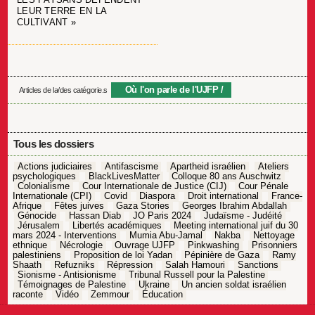
LEUR TERRE EN LA
CULTIVANT »
Où l'on parle de l'UJFP
Articles de la/des catégorie.s
Tous les dossiers
Actions judiciaires
Antifascisme
Apartheid israélien
Ateliers
psychologiques
BlackLivesMatter
Colloque 80 ans Auschwitz
Colonialisme
Cour Internationale de Justice (CIJ)
Cour Pénale
Internationale (CPI)
Covid
Diaspora
Droit international
France-
Afrique
Fêtes juives
Gaza Stories
Georges Ibrahim Abdallah
Génocide
Hassan Diab
JO Paris 2024
Judaïsme - Judéité
Jérusalem
Libertés académiques
Meeting international juif du 30
mars 2024 - Interventions
Mumia Abu-Jamal
Nakba
Nettoyage
ethnique
Nécrologie
Ouvrage UJFP
Pinkwashing
Prisonniers
palestiniens
Proposition de loi Yadan
Pépinière de Gaza
Ramy
Shaath
Refuzniks
Répression
Salah Hamouri
Sanctions
Sionisme - Antisionisme
Tribunal Russell pour la Palestine
Témoignages de Palestine
Ukraine
Un ancien soldat israélien
raconte
Vidéo
Zemmour
Éducation
Navigation