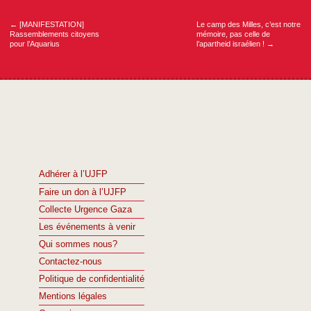
de
l’article
←
[MANIFESTATION]
Le camp des Milles, c’est notre
Rassemblements citoyens
mémoire, pas celle de
pour l’Aquarius
l’apartheid israélien !
→
Adhérer à l’UJFP
Faire un don à l’UJFP
Collecte Urgence Gaza
Les événements à venir
Qui sommes nous?
Contactez-nous
Politique de confidentialité
Mentions légales