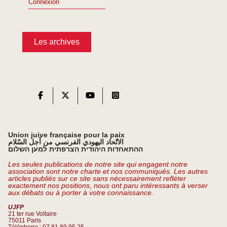
Connexion
Les archives
Union juive française pour la paix
الاتّحاد اليهودي الفرنسي من أجل السّلام
ההתאחדות היהודית הצרפתית למען השלום
Les seules publications de notre site qui engagent notre
association sont notre charte et nos communiqués. Les autres
articles publiés sur ce site sans nécessairement refléter
exactement nos positions, nous ont paru intéressants à verser
aux débats ou à porter à votre connaissance.
UJFP
21 ter rue Voltaire
75011 Paris