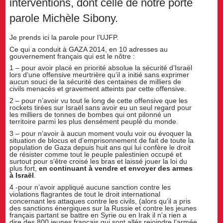
interventions, dont celle de notre porte
parole Michèle Sibony.
Je prends ici la parole pour l’UJFP.
Ce qui a conduit à GAZA 2014, en 10 adresses au
gouvernement français qui est le nôtre :
1 – pour avoir placé en priorité absolue la sécurité d’Israël
lors d’une offensive meurtrière qu’il a initié sans exprimer
aucun souci de la sécurité des centaines de milliers de
civils menacés et gravement atteints par cette offensive.
2 – pour n’avoir vu tout le long de cette offensive que les
rockets tirées sur Israël sans avoir eu un seul regard pour
les milliers de tonnes de bombes qui ont pilonné un
territoire parmi les plus densément peuplé du monde.
3 – pour n’avoir à aucun moment voulu voir ou évoquer la
situation de blocus et d’emprisonnement de fait de toute la
population de Gaza depuis huit ans qui lui confère le droit
de résister comme tout le peuple palestinien occupé et
surtout pour s’être croisé les bras et laissé jouer la loi du
plus fort,
en continuant à vendre et envoyer des armes
à Israël
.
4 -pour n’avoir appliqué aucune sanction contre les
violations flagrantes de tout le droit international
concernant les attaques contre les civils, (alors qu’il a pris
des sanctions énergiques sur la Russie et contre les jeunes
français partant se battre en Syrie ou en Irak il n’a rien a
dire des 800 jeunes français qui sont allés rejoindre l’armée