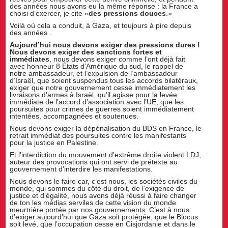
des années nous avons eu la même réponse : la France a
choisi d’exercer, je cite «
des pressions douces
.»
Voilà où cela a conduit, à Gaza, et toujours à pire depuis
des années .
Aujourd’hui nous devons exiger des pressions dures !
Nous devons exiger des sanctions fortes et
immédiates
, nous devons exiger comme l’ont déjà fait
avec honneur 8 États d’Amérique du sud, le rappel de
notre ambassadeur, et l’expulsion de l’ambassadeur
d’Israël, que soient suspendus tous les accords bilatéraux,
exiger que notre gouvernement cesse immédiatement les
livraisons d’armes à Israël, qu’il agisse pour la levée
immédiate de l’accord d’association avec l’UE, que les
poursuites pour crimes de guerres soient immédiatement
intentées, accompagnées et soutenues.
Nous devons exiger la dépénalisation du BDS en France, le
retrait immédiat des poursuites contre les manifestants
pour la justice en Palestine.
Et l’interdiction du mouvement d’extrême droite violent LDJ,
auteur des provocations qui ont servi de prétexte au
gouvernement d’interdire les manifestations.
Nous devons le faire car, c’est nous, les sociétés civiles du
monde, qui sommes du côté du droit, de l’exigence de
justice et d’égalité, nous avons déjà réussi à faire changer
de ton les médias serviles de cette vision du monde
meurtrière portée par nos gouvernements. C’est à nous
d’exiger aujourd’hui que Gaza soit protégée, que le Blocus
soit levé, que l’occupation cesse en Cisjordanie et dans le