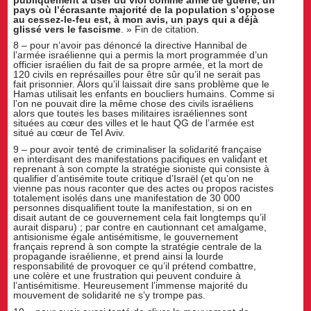
pays où l’écrasante majorité de la population s’oppose
au cessez-le-feu est, à mon avis, un pays qui a déjà
glissé vers le fascisme
. » Fin de citation.
8 – pour n’avoir pas dénoncé la directive Hannibal de
l’armée israélienne qui a permis la mort programmée d’un
officier israélien du fait de sa propre armée, et la mort de
120 civils en représailles pour être sûr qu’il ne serait pas
fait prisonnier. Alors qu’il laissait dire sans problème que le
Hamas utilisait les enfants en boucliers humains. Comme si
l’on ne pouvait dire la même chose des civils israéliens
alors que toutes les bases militaires israéliennes sont
situées au cœur des villes et le haut QG de l’armée est
situé au cœur de Tel Aviv.
9 – pour avoir tenté de criminaliser la solidarité française
en interdisant des manifestations pacifiques en validant et
reprenant à son compte la stratégie sioniste qui consiste à
qualifier d’antisémite toute critique d’Israël (et qu’on ne
vienne pas nous raconter que des actes ou propos racistes
totalement isolés dans une manifestation de 30 000
personnes disqualifient toute la manifestation, si on en
disait autant de ce gouvernement cela fait longtemps qu’il
aurait disparu) ; par contre en cautionnant cet amalgame,
antisionisme égale antisémitisme, le gouvernement
français reprend à son compte la stratégie centrale de la
propagande israélienne, et prend ainsi la lourde
responsabilité de provoquer ce qu’il prétend combattre,
une colère et une frustration qui peuvent conduire à
l’antisémitisme. Heureusement l’immense majorité du
mouvement de solidarité ne s’y trompe pas.