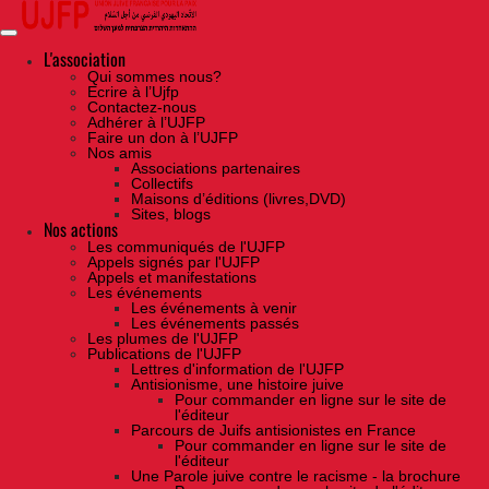
Skip
to
the
content
L'association
Qui sommes nous?
Ecrire à l’Ujfp
Contactez-nous
Adhérer à l’UJFP
Faire un don à l’UJFP
Nos amis
Associations partenaires
Collectifs
Maisons d’éditions (livres,DVD)
Sites, blogs
Nos actions
Les communiqués de l'UJFP
Appels signés par l'UJFP
Appels et manifestations
Les événements
Les événements à venir
Les événements passés
Les plumes de l'UJFP
Publications de l'UJFP
Lettres d'information de l'UJFP
Antisionisme, une histoire juive
Pour commander en ligne sur le site de
l'éditeur
Parcours de Juifs antisionistes en France
Pour commander en ligne sur le site de
l'éditeur
Une Parole juive contre le racisme - la brochure