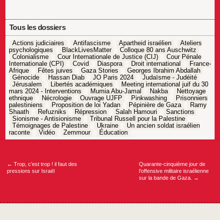
Tous les dossiers
Actions judiciaires
Antifascisme
Apartheid israélien
Ateliers
psychologiques
BlackLivesMatter
Colloque 80 ans Auschwitz
Colonialisme
Cour Internationale de Justice (CIJ)
Cour Pénale
Internationale (CPI)
Covid
Diaspora
Droit international
France-
Afrique
Fêtes juives
Gaza Stories
Georges Ibrahim Abdallah
Génocide
Hassan Diab
JO Paris 2024
Judaïsme - Judéité
Jérusalem
Libertés académiques
Meeting international juif du 30
mars 2024 - Interventions
Mumia Abu-Jamal
Nakba
Nettoyage
ethnique
Nécrologie
Ouvrage UJFP
Pinkwashing
Prisonniers
palestiniens
Proposition de loi Yadan
Pépinière de Gaza
Ramy
Shaath
Refuzniks
Répression
Salah Hamouri
Sanctions
Sionisme - Antisionisme
Tribunal Russell pour la Palestine
Témoignages de Palestine
Ukraine
Un ancien soldat israélien
raconte
Vidéo
Zemmour
Éducation
Navigation
de
l’article
←
Trop, c’est trop ! il faut des
Quarante-cinquième jour de
pressions sur Israël
l’offensive militaire israélienne
sur la bande de Gaza.
→