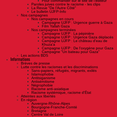
Pour commander sur le site de l'éditeur
Paroles juives contre le racisme - les clips
La Revue "De l'Autre Côté"
Le bulletin UJFP-Info
Nos campagnes
Nos campagnes en cours
Campagne UJFP : Urgence guerre à Gaza
Film Yallah Gaza
Nos campagnes terminées
Campagne UJFP : La pépinière
Campagne UJFP : Urgence Gaza déplacés
Campagne UJFP : Le château d'eau de
Khuza'a
Campagne UJFP : De l'oxygène pour Gaza
Campagne "Un bateau pour Gaza"
Les actions BDS
Informations
Brèves de presse
Lutte contre les racismes et les discriminations
Sans-papiers, réfugiés, migrants, exilés
Islamophobie
Antitsiganisme
Antisémitisme
Négrophobie
Racisme anti-asiatique
Racisme systémique, racisme d'État
Atteintes aux libertés
En région
Auvergne-Rhône-Alpes
Bourgogne-Franche-Comté
Bretagne
Centre Val de Loire