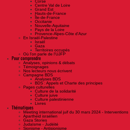
Corse
Centre Val de Loire
Grand Est
Hauts-de-France
Île-de-France
Occitanie
Nouvelle-Aquitaine
Pays de la Loire
Provence-Alpes-Côte d'Azur
En Israël-Palestine
Israël
Gaza
Territoires occupés
Où l'on parle de l'UJFP
Pour comprendre
Analyses, opinions & débats
Témoignages
Nos lecteurs nous écrivent
Campagne BDS
Analyses BDS
BDS : Appels et Charte des principes
Pages culturelles
Culture de la solidarité
Culture juive
Culture palestinienne
Livres
Thématiques
Meeting international juif du 30 mars 2024 - Interventions
Apartheid israélien
Gaza Stories
Judaïsme - Judéité
Sionisme - Antisionisme