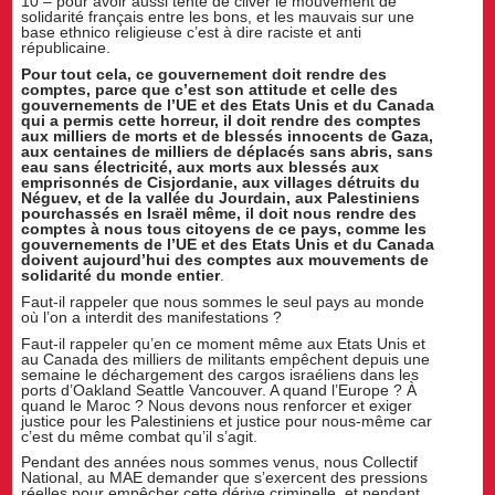
10 – pour avoir aussi tenté de cliver le mouvement de
solidarité français entre les bons, et les mauvais sur une
base ethnico religieuse c’est à dire raciste et anti
républicaine.
Pour tout cela, ce gouvernement doit rendre des
comptes, parce que c’est son attitude et celle des
gouvernements de l’UE et des Etats Unis et du Canada
qui a permis cette horreur, il doit rendre des comptes
aux milliers de morts et de blessés innocents de Gaza,
aux centaines de milliers de déplacés sans abris, sans
eau sans électricité, aux morts aux blessés aux
emprisonnés de Cisjordanie, aux villages détruits du
Néguev, et de la vallée du Jourdain, aux Palestiniens
pourchassés en Israël même, il doit nous rendre des
comptes à nous tous citoyens de ce pays, comme les
gouvernements de l’UE et des Etats Unis et du Canada
doivent aujourd’hui des comptes aux mouvements de
solidarité du monde entier
.
Faut-il rappeler que nous sommes le seul pays au monde
où l’on a interdit des manifestations ?
Faut-il rappeler qu’en ce moment même aux Etats Unis et
au Canada des milliers de militants empêchent depuis une
semaine le déchargement des cargos israéliens dans les
ports d’Oakland Seattle Vancouver. A quand l’Europe ? À
quand le Maroc ? Nous devons nous renforcer et exiger
justice pour les Palestiniens et justice pour nous-même car
c’est du même combat qu’il s’agit.
Pendant des années nous sommes venus, nous Collectif
National, au MAE demander que s’exercent des pressions
réelles pour empêcher cette dérive criminelle, et pendant