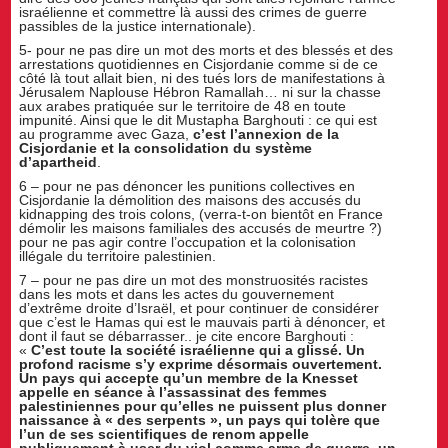
israélienne et commettre là aussi des crimes de guerre
passibles de la justice internationale).
5- pour ne pas dire un mot des morts et des blessés et des
arrestations quotidiennes en Cisjordanie comme si de ce
côté là tout allait bien, ni des tués lors de manifestations à
Jérusalem Naplouse Hébron Ramallah… ni sur la chasse
aux arabes pratiquée sur le territoire de 48 en toute
impunité. Ainsi que le dit Mustapha Barghouti : ce qui est
au programme avec Gaza,
c’est l’annexion de la
Cisjordanie et la consolidation du système
d’apartheid
.
6 – pour ne pas dénoncer les punitions collectives en
Cisjordanie la démolition des maisons des accusés du
kidnapping des trois colons, (verra-t-on bientôt en France
démolir les maisons familiales des accusés de meurtre ?)
pour ne pas agir contre l’occupation et la colonisation
illégale du territoire palestinien.
7 – pour ne pas dire un mot des monstruosités racistes
dans les mots et dans les actes du gouvernement
d’extrême droite d’Israël, et pour continuer de considérer
que c’est le Hamas qui est le mauvais parti à dénoncer, et
dont il faut se débarrasser.. je cite encore Barghouti :
«
C’est toute la société israélienne qui a glissé. Un
profond racisme s’y exprime désormais ouvertement.
Un pays qui accepte qu’un membre de la Knesset
appelle en séance à l’assassinat des femmes
palestiniennes pour qu’elles ne puissent plus donner
naissance à « des serpents », un pays qui tolère que
l’un de ses scientifiques de renom appelle
publiquement à user du viol comme arme de guerre, un