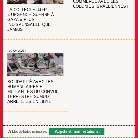
COMMERCE AVEC LES
COLONIES ISRAÉLIENNES !
LA COLLECTE UJFP
« URGENCE GUERRE À
GAZA » PLUS
INDISPENSABLE QUE
JAMAIS
| 10 juin 2026 |
SOLIDARITÉ AVEC LES
HUMANITAIRES ET
MILITANT.ES DU CONVOI
TERRESTRE SUMUD,
ARRÊTÉ.ES EN LIBYE
Appels et manifestations
Articles de la/des catégorie.s