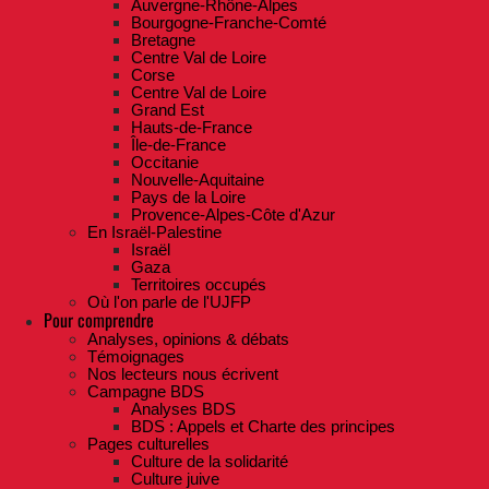
Auvergne-Rhône-Alpes
Bourgogne-Franche-Comté
Bretagne
Centre Val de Loire
Corse
Centre Val de Loire
Grand Est
Hauts-de-France
Île-de-France
Occitanie
Nouvelle-Aquitaine
Pays de la Loire
Provence-Alpes-Côte d'Azur
En Israël-Palestine
Israël
Gaza
Territoires occupés
Où l'on parle de l'UJFP
Pour comprendre
Analyses, opinions & débats
Témoignages
Nos lecteurs nous écrivent
Campagne BDS
Analyses BDS
BDS : Appels et Charte des principes
Pages culturelles
Culture de la solidarité
Culture juive