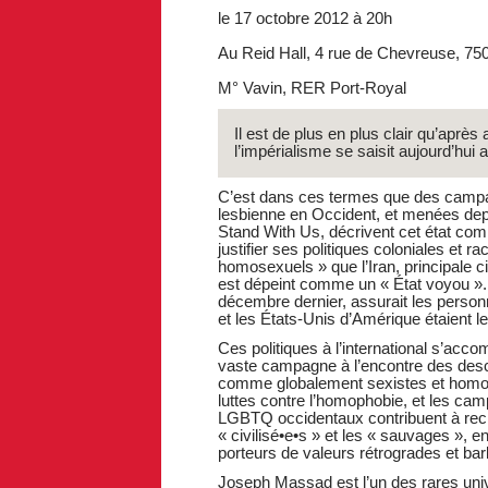
le 17 octobre 2012 à 20h
Au Reid Hall, 4 rue de Chevreuse, 75
M° Vavin, RER Port-Royal
Il est de plus en plus clair qu’après 
l’impérialisme se saisit aujourd’hui
C’est dans ces termes que des campa
lesbienne en Occident, et menées depui
Stand With Us, décrivent cet état c
justifier ses politiques coloniales et 
homosexuels » que l’Iran, principale c
est dépeint comme un « État voyou ».
décembre dernier, assurait les perso
et les États-Unis d’Amérique étaient leu
Ces politiques à l’international s’acc
vaste campagne à l’encontre des desc
comme globalement sexistes et homoph
luttes contre l’homophobie, et les ca
LGBTQ occidentaux contribuent à recré
« civilisé•e•s » et les « sauvages », 
porteurs de valeurs rétrogrades et bar
Joseph Massad est l’un des rares univ