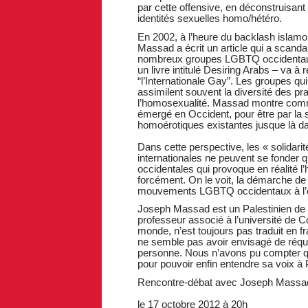
par cette offensive, en déconstruisant
identités sexuelles homo/hétéro.
En 2002, à l’heure du backlash islam
Massad a écrit un article qui a scand
nombreux groupes LGBTQ occidentaux
un livre intitulé Desiring Arabs – va à 
“l’Internationale Gay”. Les groupes qu
assimilent souvent la diversité des p
l’homosexualité. Massad montre comme
émergé en Occident, pour être par la 
homoérotiques existantes jusque là da
Dans cette perspective, les « solidarit
internationales ne peuvent se fonder 
occidentales qui provoque en réalité l’
forcément. On le voit, la démarche d
mouvements LGBTQ occidentaux à l’éc
Joseph Massad est un Palestinien de 
professeur associé à l’université de C
monde, n’est toujours pas traduit en 
ne semble pas avoir envisagé de réquis
personne. Nous n’avons pu compter qu
pour pouvoir enfin entendre sa voix à 
Rencontre-débat avec Joseph Massa
le 17 octobre 2012 à 20h