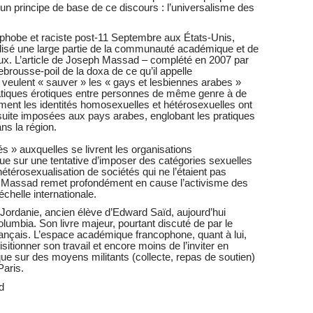
 un principe de base de ce discours : l’universalisme des
ophobe et raciste post-11 Septembre aux États-Unis,
alisé une large partie de la communauté académique et de
. L’article de Joseph Massad – complété en 2007 par
rebrousse-poil de la doxa de ce qu’il appelle
i veulent « sauver » les « gays et lesbiennes arabes »
ratiques érotiques entre personnes de même genre à de
nt les identités homosexuelles et hétérosexuelles ont
suite imposées aux pays arabes, englobant les pratiques
ns la région.
és » auxquelles se livrent les organisations
que sur une tentative d’imposer des catégories sexuelles
hétérosexualisation de sociétés qui ne l’étaient pas
e Massad remet profondément en cause l’activisme des
helle internationale.
Jordanie, ancien élève d’Edward Saïd, aujourd’hui
olumbia. Son livre majeur, pourtant discuté de par le
français. L’espace académique francophone, quant à lui,
itionner son travail et encore moins de l’inviter en
e sur des moyens militants (collecte, repas de soutien)
Paris.
d