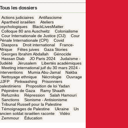
Tous les dossiers
Actions judiciaires
Antifascisme
Apartheid israélien
Ateliers
psychologiques
BlackLivesMatter
Colloque 80 ans Auschwitz
Colonialisme
Cour Internationale de Justice (CIJ)
Cour
Pénale Internationale (CPI)
Covid
Diaspora
Droit international
France-
Afrique
Fêtes juives
Gaza Stories
Georges Ibrahim Abdallah
Génocide
Hassan Diab
JO Paris 2024
Judaïsme -
Judéité
Jérusalem
Libertés académiques
Meeting international juif du 30 mars 2024 -
Interventions
Mumia Abu-Jamal
Nakba
Nettoyage ethnique
Nécrologie
Ouvrage
UJFP
Pinkwashing
Prisonniers
palestiniens
Proposition de loi Yadan
Pépinière de Gaza
Ramy Shaath
Refuzniks
Répression
Salah Hamouri
Sanctions
Sionisme - Antisionisme
Tribunal Russell pour la Palestine
Témoignages de Palestine
Ukraine
Un
ancien soldat israélien raconte
Vidéo
Zemmour
Éducation