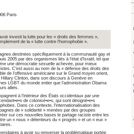
006 Paris
avoir investi la lutte pour les « droits des femmes »,
 amplement de la « lutte contre l’homophobie ».
gnes destinées spécifiquement à la communauté gay et
s 2005 par des organismes liés à l’état d’Israël, tel que
omme une démocratie sexuelle achevée, pour mieux
racistes. C’est aussi au nom de la « défense des droits des
ible de l’offensive américaine sur le Grand moyen orient,
 Hillary Clinton, dans son discours à Genève en
nnes LGBT du monde entier que l’administration Obama
rs alliés.
ompagnent à l’intérieur des États occidentaux par une
endant•e•s de colonisé•e•s, qui sont désigné•e•s
obes. Dans ce contexte, l’internationalisation des
mpagnes de « solidarité » menées par des groupes
er sur ces nouvelles bases le partage raciste entre les
entre un « nous » détenteurs du « progrès » et un « eux »
bares.
ersitaires à avoir su renverser la problématique portée