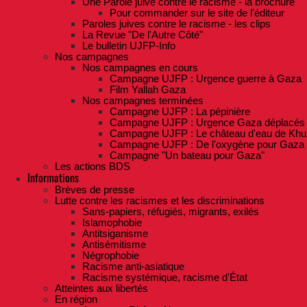
Une Parole juive contre le racisme - la brochure
Pour commander sur le site de l'éditeur
Paroles juives contre le racisme - les clips
La Revue "De l'Autre Côté"
Le bulletin UJFP-Info
Nos campagnes
Nos campagnes en cours
Campagne UJFP : Urgence guerre à Gaza
Film Yallah Gaza
Nos campagnes terminées
Campagne UJFP : La pépinière
Campagne UJFP : Urgence Gaza déplacés
Campagne UJFP : Le château d'eau de Khu
Campagne UJFP : De l'oxygène pour Gaza
Campagne "Un bateau pour Gaza"
Les actions BDS
Informations
Brèves de presse
Lutte contre les racismes et les discriminations
Sans-papiers, réfugiés, migrants, exilés
Islamophobie
Antitsiganisme
Antisémitisme
Négrophobie
Racisme anti-asiatique
Racisme systémique, racisme d'État
Atteintes aux libertés
En région