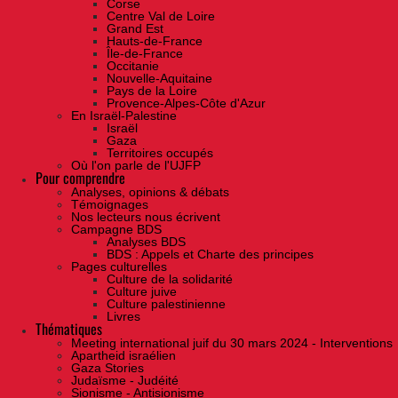
Corse
Centre Val de Loire
Grand Est
Hauts-de-France
Île-de-France
Occitanie
Nouvelle-Aquitaine
Pays de la Loire
Provence-Alpes-Côte d'Azur
En Israël-Palestine
Israël
Gaza
Territoires occupés
Où l'on parle de l'UJFP
Pour comprendre
Analyses, opinions & débats
Témoignages
Nos lecteurs nous écrivent
Campagne BDS
Analyses BDS
BDS : Appels et Charte des principes
Pages culturelles
Culture de la solidarité
Culture juive
Culture palestinienne
Livres
Thématiques
Meeting international juif du 30 mars 2024 - Interventions
Apartheid israélien
Gaza Stories
Judaïsme - Judéité
Sionisme - Antisionisme