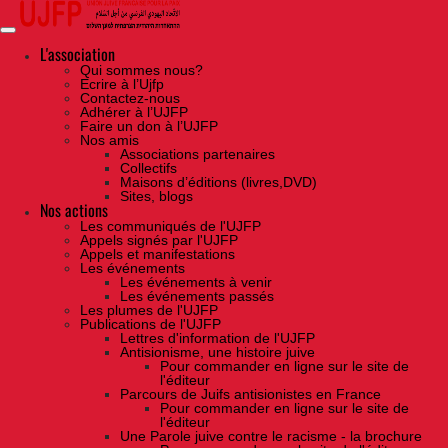
Skip
to
the
content
L'association
Qui sommes nous?
Ecrire à l’Ujfp
Contactez-nous
Adhérer à l’UJFP
Faire un don à l’UJFP
Nos amis
Associations partenaires
Collectifs
Maisons d’éditions (livres,DVD)
Sites, blogs
Nos actions
Les communiqués de l'UJFP
Appels signés par l'UJFP
Appels et manifestations
Les événements
Les événements à venir
Les événements passés
Les plumes de l'UJFP
Publications de l'UJFP
Lettres d'information de l'UJFP
Antisionisme, une histoire juive
Pour commander en ligne sur le site de
l'éditeur
Parcours de Juifs antisionistes en France
Pour commander en ligne sur le site de
l'éditeur
Une Parole juive contre le racisme - la brochure