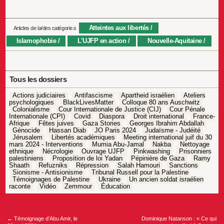
Atteintes aux libertés
Articles de la/des catégorie.s
Islamophobie
L'UJFP en action
Nouvelle-Aquitaine
Tous les dossiers
Actions judiciaires
Antifascisme
Apartheid israélien
Ateliers
psychologiques
BlackLivesMatter
Colloque 80 ans Auschwitz
Colonialisme
Cour Internationale de Justice (CIJ)
Cour Pénale
Internationale (CPI)
Covid
Diaspora
Droit international
France-
Afrique
Fêtes juives
Gaza Stories
Georges Ibrahim Abdallah
Génocide
Hassan Diab
JO Paris 2024
Judaïsme - Judéité
Jérusalem
Libertés académiques
Meeting international juif du 30
mars 2024 - Interventions
Mumia Abu-Jamal
Nakba
Nettoyage
ethnique
Nécrologie
Ouvrage UJFP
Pinkwashing
Prisonniers
palestiniens
Proposition de loi Yadan
Pépinière de Gaza
Ramy
Shaath
Refuzniks
Répression
Salah Hamouri
Sanctions
Sionisme - Antisionisme
Tribunal Russell pour la Palestine
Témoignages de Palestine
Ukraine
Un ancien soldat israélien
raconte
Vidéo
Zemmour
Éducation
Navigation
de
l’article
←
Témoignage d’Abu Amir, le
Dominique Natanson : « Ce qui