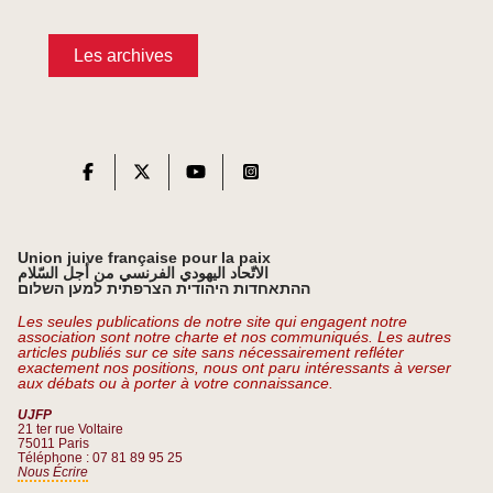
Les archives
Union juive française pour la paix
الاتّحاد اليهودي الفرنسي من أجل السّلام
ההתאחדות היהודית הצרפתית למען השלום
Les seules publications de notre site qui engagent notre
association sont notre charte et nos communiqués. Les autres
articles publiés sur ce site sans nécessairement refléter
exactement nos positions, nous ont paru intéressants à verser
aux débats ou à porter à votre connaissance.
UJFP
21 ter rue Voltaire
75011 Paris
Téléphone : 07 81 89 95 25
Nous Écrire