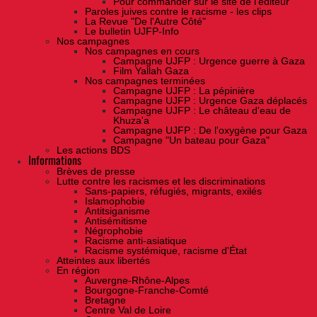
Pour commander sur le site de l'éditeur
Paroles juives contre le racisme - les clips
La Revue "De l'Autre Côté"
Le bulletin UJFP-Info
Nos campagnes
Nos campagnes en cours
Campagne UJFP : Urgence guerre à Gaza
Film Yallah Gaza
Nos campagnes terminées
Campagne UJFP : La pépinière
Campagne UJFP : Urgence Gaza déplacés
Campagne UJFP : Le château d'eau de
Khuza'a
Campagne UJFP : De l'oxygène pour Gaza
Campagne "Un bateau pour Gaza"
Les actions BDS
Informations
Brèves de presse
Lutte contre les racismes et les discriminations
Sans-papiers, réfugiés, migrants, exilés
Islamophobie
Antitsiganisme
Antisémitisme
Négrophobie
Racisme anti-asiatique
Racisme systémique, racisme d'État
Atteintes aux libertés
En région
Auvergne-Rhône-Alpes
Bourgogne-Franche-Comté
Bretagne
Centre Val de Loire