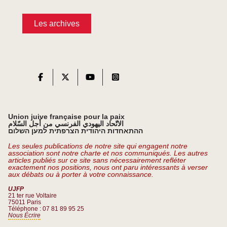
Les archives
Union juive française pour la paix
الاتّحاد اليهودي الفرنسي من أجل السّلام
ההתאחדות היהודית הצרפתית למען השלום
Les seules publications de notre site qui engagent notre
association sont notre charte et nos communiqués. Les autres
articles publiés sur ce site sans nécessairement refléter
exactement nos positions, nous ont paru intéressants à verser
aux débats ou à porter à votre connaissance.
UJFP
21 ter rue Voltaire
75011 Paris
Téléphone : 07 81 89 95 25
Nous Écrire