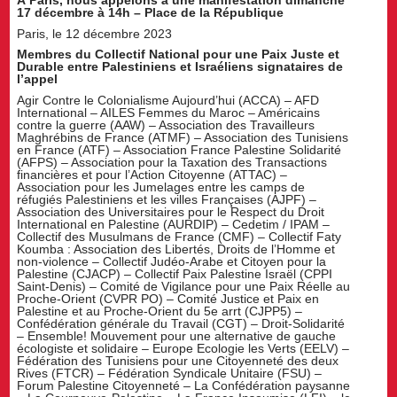
17 décembre à 14h – Place de la République
Paris, le 12 décembre 2023
Membres du Collectif National pour une Paix Juste et
Durable entre Palestiniens et Israéliens signataires de
l’appel
Agir Contre le Colonialisme Aujourd’hui (ACCA) – AFD
International – AILES Femmes du Maroc – Américains
contre la guerre (AAW) – Association des Travailleurs
Maghrébins de France (ATMF) – Association des Tunisiens
en France (ATF) – Association France Palestine Solidarité
(AFPS) – Association pour la Taxation des Transactions
financières et pour l’Action Citoyenne (ATTAC) –
Association pour les Jumelages entre les camps de
réfugiés Palestiniens et les villes Françaises (AJPF) –
Association des Universitaires pour le Respect du Droit
International en Palestine (AURDIP) – Cedetim / IPAM –
Collectif des Musulmans de France (CMF) – Collectif Faty
Koumba : Association des Libertés, Droits de l’Homme et
non-violence – Collectif Judéo-Arabe et Citoyen pour la
Palestine (CJACP) – Collectif Paix Palestine Israël (CPPI
Saint-Denis) – Comité de Vigilance pour une Paix Réelle au
Proche-Orient (CVPR PO) – Comité Justice et Paix en
Palestine et au Proche-Orient du 5e arrt (CJPP5) –
Confédération générale du Travail (CGT) – Droit-Solidarité
– Ensemble! Mouvement pour une alternative de gauche
écologiste et solidaire – Europe Ecologie les Verts (EELV) –
Fédération des Tunisiens pour une Citoyenneté des deux
Rives (FTCR) – Fédération Syndicale Unitaire (FSU) –
Forum Palestine Citoyenneté – La Confédération paysanne