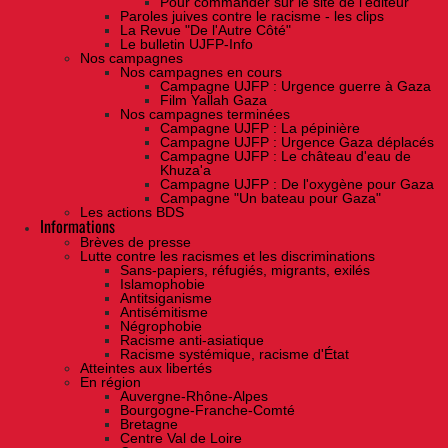
Pour commander sur le site de l'éditeur
Paroles juives contre le racisme - les clips
La Revue "De l'Autre Côté"
Le bulletin UJFP-Info
Nos campagnes
Nos campagnes en cours
Campagne UJFP : Urgence guerre à Gaza
Film Yallah Gaza
Nos campagnes terminées
Campagne UJFP : La pépinière
Campagne UJFP : Urgence Gaza déplacés
Campagne UJFP : Le château d'eau de
Khuza'a
Campagne UJFP : De l'oxygène pour Gaza
Campagne "Un bateau pour Gaza"
Les actions BDS
Informations
Brèves de presse
Lutte contre les racismes et les discriminations
Sans-papiers, réfugiés, migrants, exilés
Islamophobie
Antitsiganisme
Antisémitisme
Négrophobie
Racisme anti-asiatique
Racisme systémique, racisme d'État
Atteintes aux libertés
En région
Auvergne-Rhône-Alpes
Bourgogne-Franche-Comté
Bretagne
Centre Val de Loire