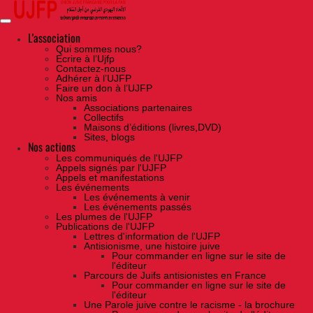
Skip
to
the
content
L'association
Qui sommes nous?
Ecrire à l’Ujfp
Contactez-nous
Adhérer à l’UJFP
Faire un don à l’UJFP
Nos amis
Associations partenaires
Collectifs
Maisons d’éditions (livres,DVD)
Sites, blogs
Nos actions
Les communiqués de l'UJFP
Appels signés par l'UJFP
Appels et manifestations
Les événements
Les événements à venir
Les événements passés
Les plumes de l'UJFP
Publications de l'UJFP
Lettres d'information de l'UJFP
Antisionisme, une histoire juive
Pour commander en ligne sur le site de
l'éditeur
Parcours de Juifs antisionistes en France
Pour commander en ligne sur le site de
l'éditeur
Une Parole juive contre le racisme - la brochure