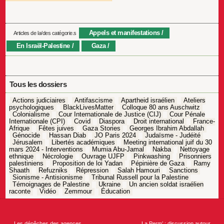
Appels et manifestations
Articles de la/des catégorie.s
En Israël-Palestine
Gaza
Tous les dossiers
Actions judiciaires
Antifascisme
Apartheid israélien
Ateliers
psychologiques
BlackLivesMatter
Colloque 80 ans Auschwitz
Colonialisme
Cour Internationale de Justice (CIJ)
Cour Pénale
Internationale (CPI)
Covid
Diaspora
Droit international
France-
Afrique
Fêtes juives
Gaza Stories
Georges Ibrahim Abdallah
Génocide
Hassan Diab
JO Paris 2024
Judaïsme - Judéité
Jérusalem
Libertés académiques
Meeting international juif du 30
mars 2024 - Interventions
Mumia Abu-Jamal
Nakba
Nettoyage
ethnique
Nécrologie
Ouvrage UJFP
Pinkwashing
Prisonniers
palestiniens
Proposition de loi Yadan
Pépinière de Gaza
Ramy
Shaath
Refuzniks
Répression
Salah Hamouri
Sanctions
Sionisme - Antisionisme
Tribunal Russell pour la Palestine
Témoignages de Palestine
Ukraine
Un ancien soldat israélien
raconte
Vidéo
Zemmour
Éducation
Navigation
de
l’article
←
Les dépêches des agences
La Perm’ : discussion autour