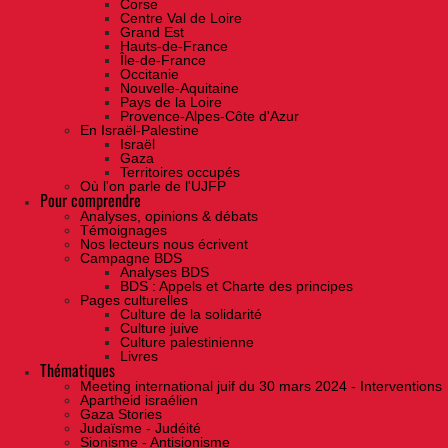
Corse
Centre Val de Loire
Grand Est
Hauts-de-France
Île-de-France
Occitanie
Nouvelle-Aquitaine
Pays de la Loire
Provence-Alpes-Côte d'Azur
En Israël-Palestine
Israël
Gaza
Territoires occupés
Où l'on parle de l'UJFP
Pour comprendre
Analyses, opinions & débats
Témoignages
Nos lecteurs nous écrivent
Campagne BDS
Analyses BDS
BDS : Appels et Charte des principes
Pages culturelles
Culture de la solidarité
Culture juive
Culture palestinienne
Livres
Thématiques
Meeting international juif du 30 mars 2024 - Interventions
Apartheid israélien
Gaza Stories
Judaïsme - Judéité
Sionisme - Antisionisme