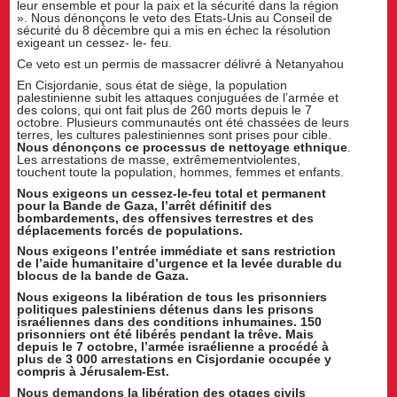
leur ensemble et pour la paix et la sécurité dans la région
». Nous dénonçons le veto des Etats-Unis au Conseil de
sécurité du 8 décembre qui a mis en échec la résolution
exigeant un cessez- le- feu.
Ce veto est un permis de massacrer délivré à Netanyahou
En Cisjordanie, sous état de siège, la population
palestinienne subit les attaques conjuguées de l’armée et
des colons, qui ont fait plus de 260 morts depuis le 7
octobre. Plusieurs communautés ont été chassées de leurs
terres, les cultures palestiniennes sont prises pour cible.
Nous dénonçons ce processus de nettoyage ethnique
.
Les arrestations de masse, extrêmementviolentes,
touchent toute la population, hommes, femmes et enfants.
Nous exigeons un cessez-le-feu total et permanent
pour la Bande de Gaza, l’arrêt définitif des
bombardements, des offensives terrestres et des
déplacements forcés de populations.
Nous exigeons l’entrée immédiate et sans restriction
de l’aide humanitaire d’urgence et la levée durable du
blocus de la bande de Gaza.
Nous exigeons la libération de tous les prisonniers
politiques palestiniens détenus dans les prisons
israéliennes dans des conditions inhumaines. 150
prisonniers ont été libérés pendant la trêve. Mais
depuis le 7 octobre, l’armée israélienne a procédé à
plus de 3 000 arrestations en Cisjordanie occupée y
compris à Jérusalem-Est.
Nous demandons la libération des otages civils