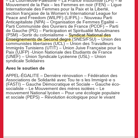
– La Courneuve-Palestine – La France Insoumise (LFI) – le
Mouvement de la Paix – les Femmes en noir (FEN) – Ligue
Internationale des Femmes pour la Paix et la Liberté,
section française de la Women’s International League for
Peace and Freedom (WILPF) (LIFPL) – Nouveau Parti
Anticapitaliste (NPA) – Organisation de Femmes Egalité –
Parti Communiste des Ouvriers de France (PCOF) – Parti
de Gauche (PG) – Participation et Spiritualité Musulmanes
(PSM) –Sortir du colonialisme –
Syndicat National des
Enseignements de Second degré
(SNES/FSU) – Union des
communistes libertaires (UCL) – Union des Travailleurs
Immigrés Tunisiens (UTIT) – Union Juive Française pour la
Paix (UJFP) -Union Nationale des Etudiants de France
(UNEF) – Union Syndicale Lycéenne (USL) – Union
syndicale Solidaires
Avec le soutien de
APPEL-ÉGALITE – Dernière rénovation – Fédération des
Associations de Solidarité avec Tou·te·s les Immigré·e·s
(FASTI) – Gauche Démocratique et Sociale – Gauche éco-
socialiste – Le Mouvement des mères isolées – Le
mouvement National lycéen – Pour une écologie populaire
et sociale (PEPS) – Révolution écologique pour le vivant