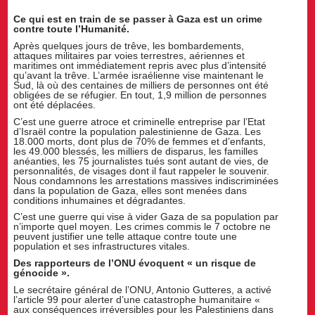
Ce qui est en train de se passer à Gaza est un crime
contre toute l’Humanité.
Après quelques jours de trêve, les bombardements,
attaques militaires par voies terrestres, aériennes et
maritimes ont immédiatement repris avec plus d’intensité
qu’avant la trêve. L’armée israélienne vise maintenant le
Sud, là où des centaines de milliers de personnes ont été
obligées de se réfugier. En tout, 1,9 million de personnes
ont été déplacées.
C’est une guerre atroce et criminelle entreprise par l’Etat
d’Israël contre la population palestinienne de Gaza. Les
18.000 morts, dont plus de 70% de femmes et d’enfants,
les 49.000 blessés, les milliers de disparus, les familles
anéanties, les 75 journalistes tués sont autant de vies, de
personnalités, de visages dont il faut rappeler le souvenir.
Nous condamnons les arrestations massives indiscriminées
dans la population de Gaza, elles sont menées dans
conditions inhumaines et dégradantes.
C’est une guerre qui vise à vider Gaza de sa population par
n’importe quel moyen. Les crimes commis le 7 octobre ne
peuvent justifier une telle attaque contre toute une
population et ses infrastructures vitales.
Des rapporteurs de l’ONU évoquent « un risque de
génocide ».
Le secrétaire général de l’ONU, Antonio Gutteres, a activé
l’article 99 pour alerter d’une catastrophe humanitaire «
aux conséquences irréversibles pour les Palestiniens dans