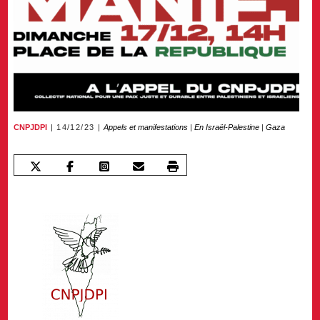
CNPJDPI
14/12/23
Appels et manifestations
|
En Israël-Palestine
|
Gaza