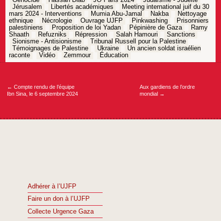
Génocide
Hassan Diab
JO Paris 2024
Judaïsme - Judéité
Jérusalem
Libertés académiques
Meeting international juif du 30
mars 2024 - Interventions
Mumia Abu-Jamal
Nakba
Nettoyage
ethnique
Nécrologie
Ouvrage UJFP
Pinkwashing
Prisonniers
palestiniens
Proposition de loi Yadan
Pépinière de Gaza
Ramy
Shaath
Refuzniks
Répression
Salah Hamouri
Sanctions
Sionisme - Antisionisme
Tribunal Russell pour la Palestine
Témoignages de Palestine
Ukraine
Un ancien soldat israélien
raconte
Vidéo
Zemmour
Éducation
Navigation
de
l’article
←
Compte rendu de l’équipe
Aux gardiens de l’ordre
Ibn Sina, le 6 septembre 2024
mondial
→
Adhérer à l’UJFP
Faire un don à l’UJFP
Collecte Urgence Gaza