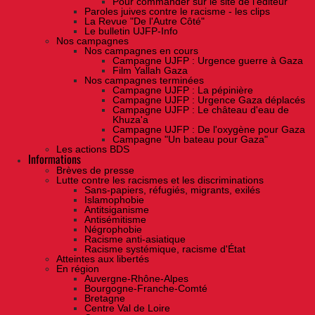
Pour commander sur le site de l'éditeur
Paroles juives contre le racisme - les clips
La Revue "De l'Autre Côté"
Le bulletin UJFP-Info
Nos campagnes
Nos campagnes en cours
Campagne UJFP : Urgence guerre à Gaza
Film Yallah Gaza
Nos campagnes terminées
Campagne UJFP : La pépinière
Campagne UJFP : Urgence Gaza déplacés
Campagne UJFP : Le château d'eau de
Khuza'a
Campagne UJFP : De l'oxygène pour Gaza
Campagne "Un bateau pour Gaza"
Les actions BDS
Informations
Brèves de presse
Lutte contre les racismes et les discriminations
Sans-papiers, réfugiés, migrants, exilés
Islamophobie
Antitsiganisme
Antisémitisme
Négrophobie
Racisme anti-asiatique
Racisme systémique, racisme d'État
Atteintes aux libertés
En région
Auvergne-Rhône-Alpes
Bourgogne-Franche-Comté
Bretagne
Centre Val de Loire