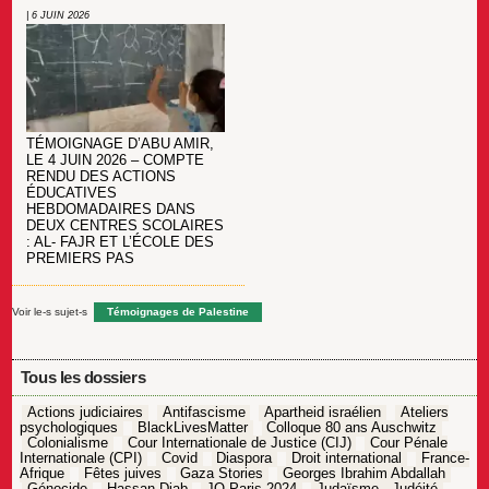
| 6 JUIN 2026
TÉMOIGNAGE D’ABU AMIR,
LE 4 JUIN 2026 – COMPTE
RENDU DES ACTIONS
ÉDUCATIVES
HEBDOMADAIRES DANS
DEUX CENTRES SCOLAIRES
: AL- FAJR ET L’ÉCOLE DES
PREMIERS PAS
Voir le-s sujet-s
Témoignages de Palestine
Tous les dossiers
Actions judiciaires
Antifascisme
Apartheid israélien
Ateliers
psychologiques
BlackLivesMatter
Colloque 80 ans Auschwitz
Colonialisme
Cour Internationale de Justice (CIJ)
Cour Pénale
Internationale (CPI)
Covid
Diaspora
Droit international
France-
Afrique
Fêtes juives
Gaza Stories
Georges Ibrahim Abdallah