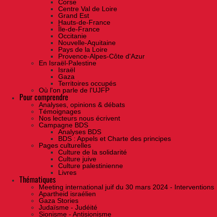
Corse
Centre Val de Loire
Grand Est
Hauts-de-France
Île-de-France
Occitanie
Nouvelle-Aquitaine
Pays de la Loire
Provence-Alpes-Côte d'Azur
En Israël-Palestine
Israël
Gaza
Territoires occupés
Où l'on parle de l'UJFP
Pour comprendre
Analyses, opinions & débats
Témoignages
Nos lecteurs nous écrivent
Campagne BDS
Analyses BDS
BDS : Appels et Charte des principes
Pages culturelles
Culture de la solidarité
Culture juive
Culture palestinienne
Livres
Thématiques
Meeting international juif du 30 mars 2024 - Interventions
Apartheid israélien
Gaza Stories
Judaïsme - Judéité
Sionisme - Antisionisme