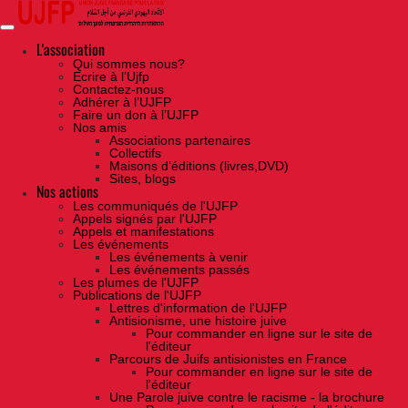
Skip
to
the
content
L'association
Qui sommes nous?
Ecrire à l’Ujfp
Contactez-nous
Adhérer à l’UJFP
Faire un don à l’UJFP
Nos amis
Associations partenaires
Collectifs
Maisons d’éditions (livres,DVD)
Sites, blogs
Nos actions
Les communiqués de l'UJFP
Appels signés par l'UJFP
Appels et manifestations
Les événements
Les événements à venir
Les événements passés
Les plumes de l'UJFP
Publications de l'UJFP
Lettres d'information de l'UJFP
Antisionisme, une histoire juive
Pour commander en ligne sur le site de
l'éditeur
Parcours de Juifs antisionistes en France
Pour commander en ligne sur le site de
l'éditeur
Une Parole juive contre le racisme - la brochure