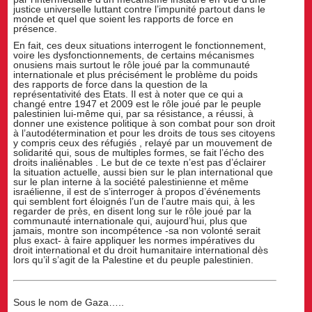
justice universelle luttant contre l’impunité partout dans le
monde et quel que soient les rapports de force en
présence.
En fait, ces deux situations interrogent le fonctionnement,
voire les dysfonctionnements, de certains mécanismes
onusiens mais surtout le rôle joué par la communauté
internationale et plus précisément le problème du poids
des rapports de force dans la question de la
représentativité des Etats. Il est à noter que ce qui a
changé entre 1947 et 2009 est le rôle joué par le peuple
palestinien lui-même qui, par sa résistance, a réussi, à
donner une existence politique à son combat pour son droit
à l’autodétermination et pour les droits de tous ses citoyens
y compris ceux des réfugiés , relayé par un mouvement de
solidarité qui, sous de multiples formes, se fait l’écho des
droits inaliénables . Le but de ce texte n’est pas d’éclairer
la situation actuelle, aussi bien sur le plan international que
sur le plan interne à la société palestinienne et même
israélienne, il est de s’interroger à propos d’événements
qui semblent fort éloignés l’un de l’autre mais qui, à les
regarder de près, en disent long sur le rôle joué par la
communauté internationale qui, aujourd’hui, plus que
jamais, montre son incompétence -sa non volonté serait
plus exact- à faire appliquer les normes impératives du
droit international et du droit humanitaire international dès
lors qu’il s’agit de la Palestine et du peuple palestinien.
Sous le nom de Gaza…..