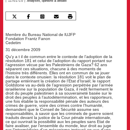
11/01/10
Analyses, opinions & débats
Membre du Bureau National de lUJFP
Fondation Frantz Fanon
Cedetim
31 décembre 2009
Qu’y a t il de commun entre le contexte de l’adoption de la
résolution 181 et celui de l’adoption du rapport portant sur
l’agression vécue par les Palestiniens de Gaza? 62 ans
séparent ces situations, chacune à des moments de
l’histoire très différents. Elles ont en commun de se jouer
dans le contexte onusien: la résolution 181 voit le plan de
partage entérinant la création de l’Etat d’Israël; le rapport
Goldstone va au-delà de l’agression perpétrée par l’armée
israélienne sur la population de Gaza, il redit fermement le
droit du peuple palestinien à sa souveraineté basée sur le
droit des peuples à l’autodétermination, et les rapporteurs,
une fois établie la responsabilité pénale des auteurs des
crimes de guerre, voire des crimes contre l’humanité,
demandent que le Conseil de Sécurité assume ses
responsabilités, à savoir que les criminels de guerre soient
traduits devant la justice de la Cour pénale internationale,
ce qui ouvrirait la possibilité aux les peuples sans Etat de
faire avaliser, par l’ensemble du monde, leur droit au juge
par l’intermédiaire d’un mécanisme instauré en vue d’une