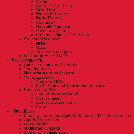
Corse
Centre Val de Loire
Grand Est
Hauts-de-France
Île-de-France
Occitanie
Nouvelle-Aquitaine
Pays de la Loire
Provence-Alpes-Côte d'Azur
En Israël-Palestine
Israël
Gaza
Territoires occupés
Où l'on parle de l'UJFP
Pour comprendre
Analyses, opinions & débats
Témoignages
Nos lecteurs nous écrivent
Campagne BDS
Analyses BDS
BDS : Appels et Charte des principes
Pages culturelles
Culture de la solidarité
Culture juive
Culture palestinienne
Livres
Thématiques
Meeting international juif du 30 mars 2024 - Interventions
Apartheid israélien
Gaza Stories
Judaïsme - Judéité
Sionisme - Antisionisme