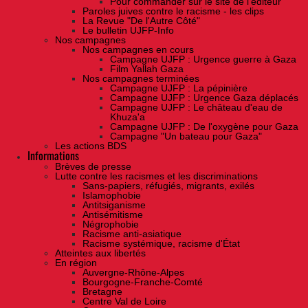
Pour commander sur le site de l'éditeur
Paroles juives contre le racisme - les clips
La Revue "De l'Autre Côté"
Le bulletin UJFP-Info
Nos campagnes
Nos campagnes en cours
Campagne UJFP : Urgence guerre à Gaza
Film Yallah Gaza
Nos campagnes terminées
Campagne UJFP : La pépinière
Campagne UJFP : Urgence Gaza déplacés
Campagne UJFP : Le château d'eau de
Khuza'a
Campagne UJFP : De l'oxygène pour Gaza
Campagne "Un bateau pour Gaza"
Les actions BDS
Informations
Brèves de presse
Lutte contre les racismes et les discriminations
Sans-papiers, réfugiés, migrants, exilés
Islamophobie
Antitsiganisme
Antisémitisme
Négrophobie
Racisme anti-asiatique
Racisme systémique, racisme d'État
Atteintes aux libertés
En région
Auvergne-Rhône-Alpes
Bourgogne-Franche-Comté
Bretagne
Centre Val de Loire