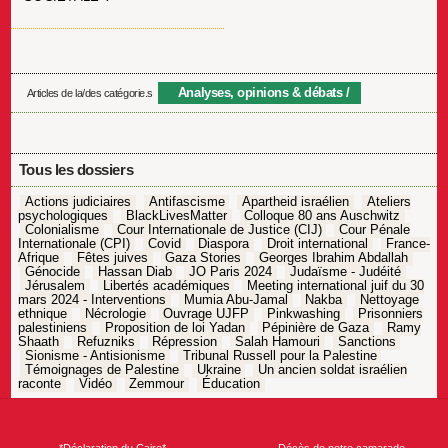
Analyses, opinions & débats
Articles de la/des catégorie.s
Tous les dossiers
Actions judiciaires
Antifascisme
Apartheid israélien
Ateliers
psychologiques
BlackLivesMatter
Colloque 80 ans Auschwitz
Colonialisme
Cour Internationale de Justice (CIJ)
Cour Pénale
Internationale (CPI)
Covid
Diaspora
Droit international
France-
Afrique
Fêtes juives
Gaza Stories
Georges Ibrahim Abdallah
Génocide
Hassan Diab
JO Paris 2024
Judaïsme - Judéité
Jérusalem
Libertés académiques
Meeting international juif du 30
mars 2024 - Interventions
Mumia Abu-Jamal
Nakba
Nettoyage
ethnique
Nécrologie
Ouvrage UJFP
Pinkwashing
Prisonniers
palestiniens
Proposition de loi Yadan
Pépinière de Gaza
Ramy
Shaath
Refuzniks
Répression
Salah Hamouri
Sanctions
Sionisme - Antisionisme
Tribunal Russell pour la Palestine
Témoignages de Palestine
Ukraine
Un ancien soldat israélien
raconte
Vidéo
Zemmour
Éducation
Navigation
de
l’article