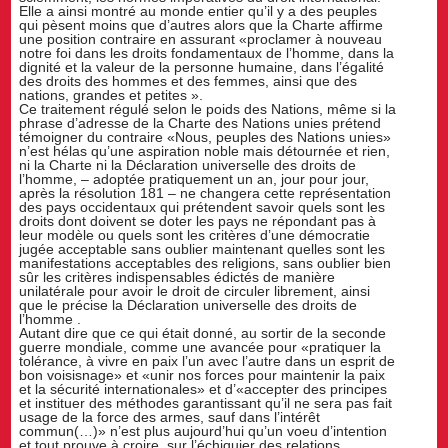
Elle a ainsi montré au monde entier qu’il y a des peuples
qui pèsent moins que d’autres alors que la Charte affirme
une position contraire en assurant «proclamer à nouveau
notre foi dans les droits fondamentaux de l’homme, dans la
dignité et la valeur de la personne humaine, dans l’égalité
des droits des hommes et des femmes, ainsi que des
nations, grandes et petites ».
Ce traitement régulé selon le poids des Nations, même si la
phrase d’adresse de la Charte des Nations unies prétend
témoigner du contraire «Nous, peuples des Nations unies»
n’est hélas qu’une aspiration noble mais détournée et rien,
ni la Charte ni la Déclaration universelle des droits de
l’homme, – adoptée pratiquement un an, jour pour jour,
après la résolution 181 – ne changera cette représentation
des pays occidentaux qui prétendent savoir quels sont les
droits dont doivent se doter les pays ne répondant pas à
leur modèle ou quels sont les critères d’une démocratie
jugée acceptable sans oublier maintenant quelles sont les
manifestations acceptables des religions, sans oublier bien
sûr les critères indispensables édictés de manière
unilatérale pour avoir le droit de circuler librement, ainsi
que le précise la Déclaration universelle des droits de
l’homme .
Autant dire que ce qui était donné, au sortir de la seconde
guerre mondiale, comme une avancée pour «pratiquer la
tolérance, à vivre en paix l’un avec l’autre dans un esprit de
bon voisisnage» et «unir nos forces pour maintenir la paix
et la sécurité internationales» et d’«accepter des principes
et instituer des méthodes garantissant qu’il ne sera pas fait
usage de la force des armes, sauf dans l’intérêt
commun(…)» n’est plus aujourd’hui qu’un voeu d’intention
et tout prouve à croire, sur l’échiquier des relations