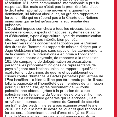
résolution 181, cette communauté internationale a pris la
responsabilité, mais ce n’était pas la première fois, d’user
le droit international comme moyen et argument de
domination, lui faisant ainsi jouer, au gré des rapports de
force, un rôle qui ne répond pas à la Charte des Nations
unies mais qui ne fait qu’assurer la suprématie des
puissants.
L’Occident impose son choix à tous les niveaux, justice,
modèle religieux, aspects climatiques, systèmes de santé
et d’éducation, types d’agriculture, type de communication
etc….au regard de ses intérêts bien pensés.
Les tergiversations concernant l’adoption par le Conseil
des droits de l’homme du rapport de mission dirigée par le
Juge Goldstone n’est pas sans rappeler les atermoiements
de la communauté internationale en proie à l’obligation,
pour elle de nature abyssale, de renoncer à la résolution
181. De campagne de délégitimation en accusations
personnelles proprement indignes de représentants de
pays siégeant aux Nations unies, ce rapport – qualifiant
explicitement de crimes de guerre et possiblement de
crimes contre l’humanité les actes perpétrés par l’armée de
l’Etat israélien – a bien failli ne pas être rendu public. Il aura
fallu la pugnacité et l’honnêteté des membres de la mission
pour qu’il franchisse, après revirement de l’Autorité
palestinienne obtenue grâce à la pression de la rue
palestinienne, l’enceinte du Conseil des droits de l’homme.
Transmis à l’Assemblée générale qui l’a endossé , il est
arrivé sur le bureau des membres du Conseil de sécurité
qui traîne des pieds, il ne sera pas examiné avant février
2010. Mais quelle bataille devra se jouer et quel rapport de
forces sera déterminant quand d’ores et déjà les Etats-
Unis, la Russie et les Européens ont annoncé qu’ils ne