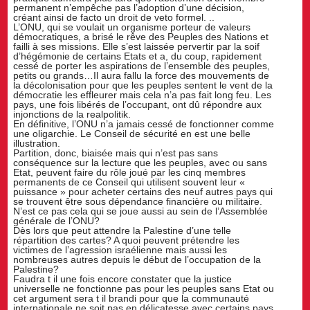
permanent n’empêche pas l’adoption d’une décision,
créant ainsi de facto un droit de veto formel. ..
L’ONU, qui se voulait un organisme porteur de valeurs
démocratiques, a brisé le rêve des Peuples des Nations et
failli à ses missions. Elle s’est laissée pervertir par la soif
d’hégémonie de certains Etats et a, du coup, rapidement
cessé de porter les aspirations de l’ensemble des peuples,
petits ou grands…Il aura fallu la force des mouvements de
la décolonisation pour que les peuples sentent le vent de la
démocratie les effleurer mais cela n’a pas fait long feu. Les
pays, une fois libérés de l’occupant, ont dû répondre aux
injonctions de la realpolitik.
En définitive, l’ONU n’a jamais cessé de fonctionner comme
une oligarchie. Le Conseil de sécurité en est une belle
illustration.
Partition, donc, biaisée mais qui n’est pas sans
conséquence sur la lecture que les peuples, avec ou sans
Etat, peuvent faire du rôle joué par les cinq membres
permanents de ce Conseil qui utilisent souvent leur «
puissance » pour acheter certains des neuf autres pays qui
se trouvent être sous dépendance financière ou militaire.
N’est ce pas cela qui se joue aussi au sein de l’Assemblée
générale de l’ONU?
Dès lors que peut attendre la Palestine d’une telle
répartition des cartes? A quoi peuvent prétendre les
victimes de l’agression israélienne mais aussi les
nombreuses autres depuis le début de l’occupation de la
Palestine?
Faudra t il une fois encore constater que la justice
universelle ne fonctionne pas pour les peuples sans Etat ou
cet argument sera t il brandi pour que la communauté
internationale ne soit pas en délicatesse avec certains pays