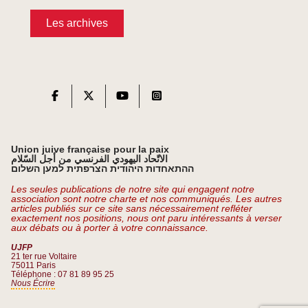
Les archives
Union juive française pour la paix
الاتّحاد اليهودي الفرنسي من أجل السّلام
ההתאחדות היהודית הצרפתית למען השלום
Les seules publications de notre site qui engagent notre
association sont notre charte et nos communiqués. Les autres
articles publiés sur ce site sans nécessairement refléter
exactement nos positions, nous ont paru intéressants à verser
aux débats ou à porter à votre connaissance.
UJFP
21 ter rue Voltaire
75011 Paris
Téléphone : 07 81 89 95 25
Nous Écrire