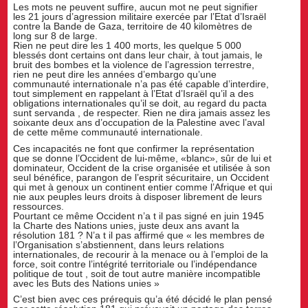
Les mots ne peuvent suffire, aucun mot ne peut signifier
les 21 jours d’agression militaire exercée par l’Etat d’Israël
contre la Bande de Gaza, territoire de 40 kilomètres de
long sur 8 de large.
Rien ne peut dire les 1 400 morts, les quelque 5 000
blessés dont certains ont dans leur chair, à tout jamais, le
bruit des bombes et la violence de l’agression terrestre,
rien ne peut dire les années d’embargo qu’une
communauté internationale n’a pas été capable d’interdire,
tout simplement en rappelant à l’Etat d’Israël qu’il a des
obligations internationales qu’il se doit, au regard du pacta
sunt servanda , de respecter. Rien ne dira jamais assez les
soixante deux ans d’occupation de la Palestine avec l’aval
de cette même communauté internationale.
Ces incapacités ne font que confirmer la représentation
que se donne l’Occident de lui-même, «blanc», sûr de lui et
dominateur, Occident de la crise organisée et utilisée à son
seul bénéfice, parangon de l’esprit sécuritaire, un Occident
qui met à genoux un continent entier comme l’Afrique et qui
nie aux peuples leurs droits à disposer librement de leurs
ressources.
Pourtant ce même Occident n’a t il pas signé en juin 1945
la Charte des Nations unies, juste deux ans avant la
résolution 181 ? N’a t il pas affirmé que « les membres de
l’Organisation s’abstiennent, dans leurs relations
internationales, de recourir à la menace ou à l’emploi de la
force, soit contre l’intégrité territoriale ou l’indépendance
politique de tout , soit de tout autre manière incompatible
avec les Buts des Nations unies »
C’est bien avec ces prérequis qu’a été décidé le plan pensé