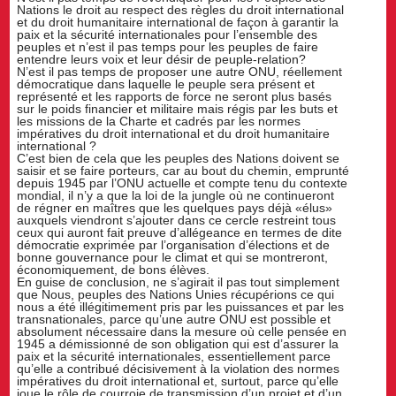
Nations le droit au respect des règles du droit international
et du droit humanitaire international de façon à garantir la
paix et la sécurité internationales pour l’ensemble des
peuples et n’est il pas temps pour les peuples de faire
entendre leurs voix et leur désir de peuple-relation?
N’est il pas temps de proposer une autre ONU, réellement
démocratique dans laquelle le peuple sera présent et
représenté et les rapports de force ne seront plus basés
sur le poids financier et militaire mais régis par les buts et
les missions de la Charte et cadrés par les normes
impératives du droit international et du droit humanitaire
international ?
C’est bien de cela que les peuples des Nations doivent se
saisir et se faire porteurs, car au bout du chemin, emprunté
depuis 1945 par l’ONU actuelle et compte tenu du contexte
mondial, il n’y a que la loi de la jungle où ne continueront
de régner en maîtres que les quelques pays déjà «élus»
auxquels viendront s’ajouter dans ce cercle restreint tous
ceux qui auront fait preuve d’allégeance en termes de dite
démocratie exprimée par l’organisation d’élections et de
bonne gouvernance pour le climat et qui se montreront,
économiquement, de bons élèves.
En guise de conclusion, ne s’agirait il pas tout simplement
que Nous, peuples des Nations Unies récupérions ce qui
nous a été illégitimement pris par les puissances et par les
transnationales, parce qu’une autre ONU est possible et
absolument nécessaire dans la mesure où celle pensée en
1945 a démissionné de son obligation qui est d’assurer la
paix et la sécurité internationales, essentiellement parce
qu’elle a contribué décisivement à la violation des normes
impératives du droit international et, surtout, parce qu’elle
joue le rôle de courroie de transmission d’un projet et d’un