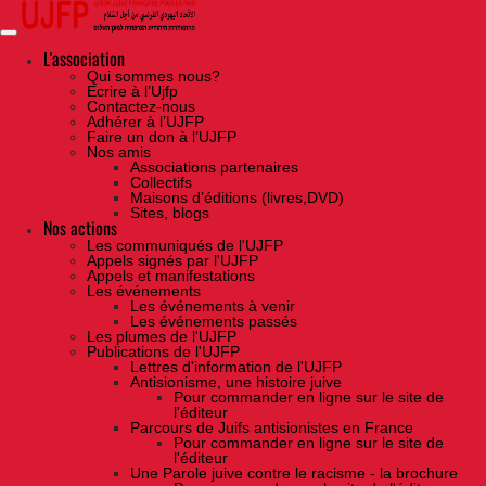
Skip
to
the
content
L'association
Qui sommes nous?
Ecrire à l’Ujfp
Contactez-nous
Adhérer à l’UJFP
Faire un don à l’UJFP
Nos amis
Associations partenaires
Collectifs
Maisons d’éditions (livres,DVD)
Sites, blogs
Nos actions
Les communiqués de l'UJFP
Appels signés par l'UJFP
Appels et manifestations
Les événements
Les événements à venir
Les événements passés
Les plumes de l'UJFP
Publications de l'UJFP
Lettres d'information de l'UJFP
Antisionisme, une histoire juive
Pour commander en ligne sur le site de
l'éditeur
Parcours de Juifs antisionistes en France
Pour commander en ligne sur le site de
l'éditeur
Une Parole juive contre le racisme - la brochure