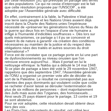
par cette résolution 181 qui prévoyait un partage des terres
et des populations. Ce qui ne cesse d’interroger est le fait
que cette résolution proposée par l’UNSCOP , a été
adoptée par l’Assemblée générale avec difficulté.
En effet, contrairement à la fable, la Palestine n’était pas
une terre sans peuple et les Nations Unies avaient déjà
inscrit dans la Charte des Nations unies l’impérieuse
nécessité de «préserver les générations futures du fléau de
la guerre qui deux fois en l’espace d’une vie humaine a
infligé à l’humanité d’indicibles souffrances ». Dès lors sur
quels mécanismes, ce partage a t il pu se concevoir et
étaient ils de nature à garantir «la création des conditions
nécessaires au maintien de la justice et du respect des
obligations nées des traités et autres sources du droit
international »?
Force est de constater que ce partage porte en lui une part
de dysfonctionnements au niveau onusien que l’on
retrouve encore aujourd’hui….Mais il portait en lui le
nettoyage ethnique: la Nakba qui a débuté le 14 mai 1948.
Si ce plan de partage a bien été voté le 29 novembre 1947,
rappelons que dès septembre 1947, l’Assemblée générale
de l’ONU a organisé un premier vote afin de décider du
sort de la Palestine. Le résultat ne correspondait pas aux
attentes des pays dominants qui voulaient coûte que coûte
se racheter d’avoir laissé se dérouler l’extermination de
plus de six millions de personnes – dont majoritairement
des Juifs mais aussi des Tziganes, des homosexuels….
Ainsi seuls 25 pays étaient pour le partage, 13 contre et 19
se sont abstenus.
Pour se voir adoptée, cette résolution devait obtenir deux
tiers des voix .
Les États-Unis, mécontents du résultat, ont utilisé leur