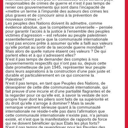
responsables de crimes de guerre et n’est il pas temps de
renier ces gouvernements qui sont dans l’incapacité de
«mettre un terme à l’impunité des auteurs des crimes les
plus graves et de concourir ainsi à la prévention de
nouveaux crimes »?
Les peuples des Nations doivent ils admettre, comme
évidence absolue, que la compétence universelle – pensée
pour garantir l’accès à la justice à l’ensemble des peuples
victimes d’agression – est refusée au peuple palestinien
essentiellement parce que la communauté internationale
n’est pas encore prête à assumer qu’elle a failli aux valeurs
qu’elle portait au sortir de la seconde guerre mondiale?
Mais alors de quelle nature étaient ces valeurs ? De qui
parlent elles et à qui s’adressent elles?
N’est il pas temps de demander des comptes à nos
gouvernements respectifs qui n’ont pas su, depuis cette
date prometteuse de juin 1945, représenter leur peuple
dans leurs aspirations à la construction d’une paix juste et
durable et particulièrement en ce qui concerne la
Palestine?
N’est il pas temps, en tant que Peuples des Nations, de
désespérer de cette dite communauté internationale, qui
fait preuve d’une incurie et d’une partialité flagrantes et de
la regarder pour ce qu’elle est, à savoir la vestale de son
propre foyer dont les piliers sont faits de sa supériorité et
du droit qu’elle s’arroge à dominer? Mais la seule
remarque vraiment sérieuse quant à la communauté
internationale ne réside-t-elle pas dans l’afirmation que
cette communauté internationale n’existe pas, n’a jamais
existé, et n’est que la manifestation de rapports de force
qui ne doivent bénéficier qu’aux Etats les plus forts?
N’est il pas temps de revendiquer pour les Peuples des