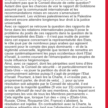
souhaitent pas que le Conseil discute de cette question?
Autant dire que les chances de voir le rapport dit Goldstone
assumé par la communauté internationale et les
recommandations mises en oeuvre s’amenuisent
sérieusement. Les victimes palestiniennes et la Palestine
devront encore attendre longtemps leur droit à la justice
universelle.
Avec ce rapport se retrouve la question des rapports de
force dans les relations internationales puisqu’il pose le
problème du poids de ces rapports dans la question de la
représentativité des Etats – il n’est pas inutile de pointer
dans cet espace concernant la représentativité des Etats,
le rôle joué par de nombreux pays arabes qui agissent
souvent pour le compte des pays dominants – et de la
légitimité universelle, légitimité que tentent de remettre en
cause systématiquement les pays occidentaux dont l’Etat
d’Israël, à contre-courant de l’émancipation des peuples de
toute influence hégémonique.
Ainsi, avec ce rapport, dont les péripéties sont loins d’être
terminées, le Conseil de sécurité – et particulièrement les
Etats-Unis – va jouer la partition du droit de veto
communément admise puisqu’il s’agit de protéger l’Etat
d’Israël. Pourtant, à bien lire la Charte, il «n’existe pas, à
proprement parler, de droit de veto(…): pour qu’une
résolution soit adoptée par le Conseil de sécurité, il est
prévu que la majorité qualifiée (9 voix sur 15) comprenne «
le vote affirmatif de neuf de ses membres, dans lequel sont
comprises les voix de tous les Membres permanents ».
Cela signifie que, lorsque l’un des « cinq » (Etats-Unis,
Russie, Chine, Royaume-Uni, France) s’abstient, la
résolution est rejetée. En contradiction avec la Charte, la
pratique admettra plus tard que l’abstention d’un membre