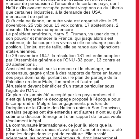
«force» de persuasion à l’encontre de certains pays, dont
Haïti qu’ils avaient occupée pendant vingt ans ou du Liberia
que certaines industries, à la demande des USA,
menacaient de quitter.
Qu’à cela ne tienne, un autre vote est organisé dès le 25
novembre, 25 voix pour, 13 voix contre, 17 abstentions, 2
absents. Une voix manque encore.
Le président américain, Harry S. Truman, va user de tout
son pouvoir et menacer la France, qui jusqu’alors s’est
abstenue, de lui couper les vivres si elle ne change pas de
position. L’enjeu est de taille, elle se range aux injonctions
états-uniennes.
Le 29 novembre 1947, la résolution 181 est enfin adoptée
par l’Assemblée générale de l’ONU -33 pour , 13 contre et
10 abstentions .
Ainsi s’est construit, sur la menace et le chantage, un
consensus, gagné grâce à des rapports de force en faveur
des pays dominants, portant sur le plan de partage de la
Palestine en deux États, l’un arabe et l’autre juif —
Jérusalem devant bénéficier d’un statut particulier sous
l’égide de l’ONU.
Ce plan n’a jamais été accepté par les pays arabes et il
n’est qu’à regarder le découpage proposé à l’époque pour
le comprendre. Malgré les engagements pris lors de
l’adoption de la Charte des Nations unies à San Francisco,
certains peuples ont été entendus et d’autres n’ont eu qu’à
subir une décision témoignant d’un rapport de forces voulu
résolument inégal.
La communauté internationale, ce jour là, alors que la
Charte des Nations unies n’avait que 2 ans et 5 mois, a été
prise les doigts dans le pot de confiture. Elle a violé,
sciemment, les normes impératives du droit international.