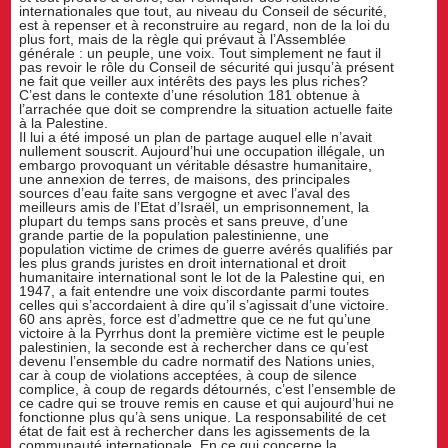
internationales que tout, au niveau du Conseil de sécurité,
est à repenser et à reconstruire au regard, non de la loi du
plus fort, mais de la règle qui prévaut à l’Assemblée
générale : un peuple, une voix. Tout simplement ne faut il
pas revoir le rôle du Conseil de sécurité qui jusqu’à présent
ne fait que veiller aux intérêts des pays les plus riches?
C’est dans le contexte d’une résolution 181 obtenue à
l’arrachée que doit se comprendre la situation actuelle faite
à la Palestine.
Il lui a été imposé un plan de partage auquel elle n’avait
nullement souscrit. Aujourd’hui une occupation illégale, un
embargo provoquant un véritable désastre humanitaire,
une annexion de terres, de maisons, des principales
sources d’eau faite sans vergogne et avec l’aval des
meilleurs amis de l’Etat d’Israël, un emprisonnement, la
plupart du temps sans procès et sans preuve, d’une
grande partie de la population palestinienne, une
population victime de crimes de guerre avérés qualifiés par
les plus grands juristes en droit international et droit
humanitaire international sont le lot de la Palestine qui, en
1947, a fait entendre une voix discordante parmi toutes
celles qui s’accordaient à dire qu’il s’agissait d’une victoire.
60 ans après, force est d’admettre que ce ne fut qu’une
victoire à la Pyrrhus dont la première victime est le peuple
palestinien, la seconde est à rechercher dans ce qu’est
devenu l’ensemble du cadre normatif des Nations unies,
car à coup de violations acceptées, à coup de silence
complice, à coup de regards détournés, c’est l’ensemble de
ce cadre qui se trouve remis en cause et qui aujourd’hui ne
fonctionne plus qu’à sens unique. La responsabilité de cet
état de fait est à rechercher dans les agissements de la
communauté internationale. En ce qui concerne la