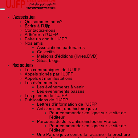
Skip
to
the
content
L'association
Qui sommes nous?
Ecrire à l’Ujfp
Contactez-nous
Adhérer à l’UJFP
Faire un don à l’UJFP
Nos amis
Associations partenaires
Collectifs
Maisons d’éditions (livres,DVD)
Sites, blogs
Nos actions
Les communiqués de l'UJFP
Appels signés par l'UJFP
Appels et manifestations
Les événements
Les événements à venir
Les événements passés
Les plumes de l'UJFP
Publications de l'UJFP
Lettres d'information de l'UJFP
Antisionisme, une histoire juive
Pour commander en ligne sur le site de
l'éditeur
Parcours de Juifs antisionistes en France
Pour commander en ligne sur le site de
l'éditeur
Une Parole juive contre le racisme - la brochure