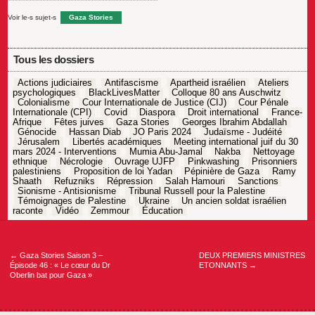
Voir le-s sujet-s
Gaza Stories
Tous les dossiers
Actions judiciaires
Antifascisme
Apartheid israélien
Ateliers
psychologiques
BlackLivesMatter
Colloque 80 ans Auschwitz
Colonialisme
Cour Internationale de Justice (CIJ)
Cour Pénale
Internationale (CPI)
Covid
Diaspora
Droit international
France-
Afrique
Fêtes juives
Gaza Stories
Georges Ibrahim Abdallah
Génocide
Hassan Diab
JO Paris 2024
Judaïsme - Judéité
Jérusalem
Libertés académiques
Meeting international juif du 30
mars 2024 - Interventions
Mumia Abu-Jamal
Nakba
Nettoyage
ethnique
Nécrologie
Ouvrage UJFP
Pinkwashing
Prisonniers
palestiniens
Proposition de loi Yadan
Pépinière de Gaza
Ramy
Shaath
Refuzniks
Répression
Salah Hamouri
Sanctions
Sionisme - Antisionisme
Tribunal Russell pour la Palestine
Témoignages de Palestine
Ukraine
Un ancien soldat israélien
raconte
Vidéo
Zemmour
Éducation
Navigation
de
l’article
←
Gaza Stories Saison 3 –
DEUX PREMIERS MINISTRES
Épisode 46 : « Le cœur du Dr
ETONNANTS
→
Oberlin bat pour Gaza »