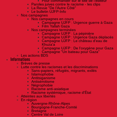
Pour commander sur le site de l'éditeur
Paroles juives contre le racisme - les clips
La Revue "De l'Autre Côté"
Le bulletin UJFP-Info
Nos campagnes
Nos campagnes en cours
Campagne UJFP : Urgence guerre à Gaza
Film Yallah Gaza
Nos campagnes terminées
Campagne UJFP : La pépinière
Campagne UJFP : Urgence Gaza déplacés
Campagne UJFP : Le château d'eau de
Khuza'a
Campagne UJFP : De l'oxygène pour Gaza
Campagne "Un bateau pour Gaza"
Les actions BDS
Informations
Brèves de presse
Lutte contre les racismes et les discriminations
Sans-papiers, réfugiés, migrants, exilés
Islamophobie
Antitsiganisme
Antisémitisme
Négrophobie
Racisme anti-asiatique
Racisme systémique, racisme d'État
Atteintes aux libertés
En région
Auvergne-Rhône-Alpes
Bourgogne-Franche-Comté
Bretagne
Centre Val de Loire