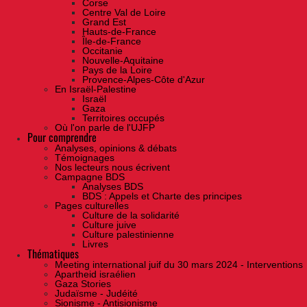
Corse
Centre Val de Loire
Grand Est
Hauts-de-France
Île-de-France
Occitanie
Nouvelle-Aquitaine
Pays de la Loire
Provence-Alpes-Côte d'Azur
En Israël-Palestine
Israël
Gaza
Territoires occupés
Où l'on parle de l'UJFP
Pour comprendre
Analyses, opinions & débats
Témoignages
Nos lecteurs nous écrivent
Campagne BDS
Analyses BDS
BDS : Appels et Charte des principes
Pages culturelles
Culture de la solidarité
Culture juive
Culture palestinienne
Livres
Thématiques
Meeting international juif du 30 mars 2024 - Interventions
Apartheid israélien
Gaza Stories
Judaïsme - Judéité
Sionisme - Antisionisme