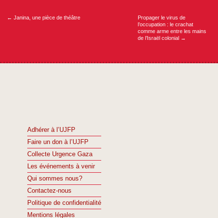
de
l’article
←
Janina, une pièce de théâtre
Propager le virus de
l’occupation : le crachat
comme arme entre les mains
de l’Israël colonial
→
Adhérer à l’UJFP
Faire un don à l’UJFP
Collecte Urgence Gaza
Les événements à venir
Qui sommes nous?
Contactez-nous
Politique de confidentialité
Mentions légales