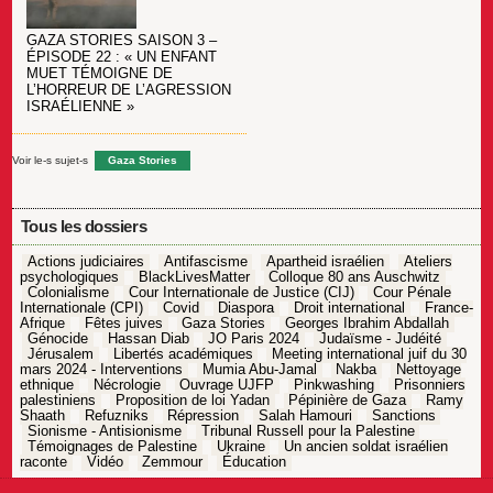
GAZA STORIES SAISON 3 –
ÉPISODE 22 : « UN ENFANT
MUET TÉMOIGNE DE
L’HORREUR DE L’AGRESSION
ISRAÉLIENNE »
Voir le-s sujet-s
Gaza Stories
Tous les dossiers
Actions judiciaires
Antifascisme
Apartheid israélien
Ateliers
psychologiques
BlackLivesMatter
Colloque 80 ans Auschwitz
Colonialisme
Cour Internationale de Justice (CIJ)
Cour Pénale
Internationale (CPI)
Covid
Diaspora
Droit international
France-
Afrique
Fêtes juives
Gaza Stories
Georges Ibrahim Abdallah
Génocide
Hassan Diab
JO Paris 2024
Judaïsme - Judéité
Jérusalem
Libertés académiques
Meeting international juif du 30
mars 2024 - Interventions
Mumia Abu-Jamal
Nakba
Nettoyage
ethnique
Nécrologie
Ouvrage UJFP
Pinkwashing
Prisonniers
palestiniens
Proposition de loi Yadan
Pépinière de Gaza
Ramy
Shaath
Refuzniks
Répression
Salah Hamouri
Sanctions
Sionisme - Antisionisme
Tribunal Russell pour la Palestine
Témoignages de Palestine
Ukraine
Un ancien soldat israélien
raconte
Vidéo
Zemmour
Éducation
Navigation