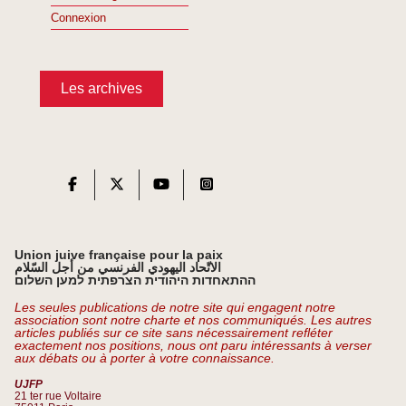
Connexion
Les archives
Union juive française pour la paix
الاتّحاد اليهودي الفرنسي من أجل السّلام
ההתאחדות היהודית הצרפתית למען השלום
Les seules publications de notre site qui engagent notre
association sont notre charte et nos communiqués. Les autres
articles publiés sur ce site sans nécessairement refléter
exactement nos positions, nous ont paru intéressants à verser
aux débats ou à porter à votre connaissance.
UJFP
21 ter rue Voltaire