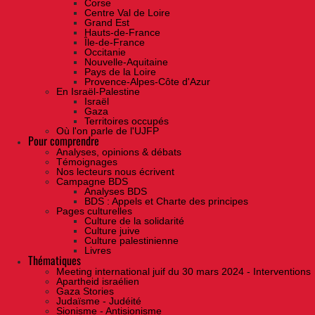
Corse
Centre Val de Loire
Grand Est
Hauts-de-France
Île-de-France
Occitanie
Nouvelle-Aquitaine
Pays de la Loire
Provence-Alpes-Côte d'Azur
En Israël-Palestine
Israël
Gaza
Territoires occupés
Où l'on parle de l'UJFP
Pour comprendre
Analyses, opinions & débats
Témoignages
Nos lecteurs nous écrivent
Campagne BDS
Analyses BDS
BDS : Appels et Charte des principes
Pages culturelles
Culture de la solidarité
Culture juive
Culture palestinienne
Livres
Thématiques
Meeting international juif du 30 mars 2024 - Interventions
Apartheid israélien
Gaza Stories
Judaïsme - Judéité
Sionisme - Antisionisme