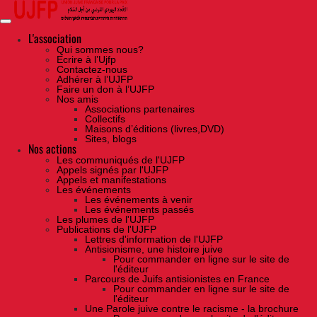
Skip
to
the
content
L'association
Qui sommes nous?
Ecrire à l’Ujfp
Contactez-nous
Adhérer à l’UJFP
Faire un don à l’UJFP
Nos amis
Associations partenaires
Collectifs
Maisons d’éditions (livres,DVD)
Sites, blogs
Nos actions
Les communiqués de l'UJFP
Appels signés par l'UJFP
Appels et manifestations
Les événements
Les événements à venir
Les événements passés
Les plumes de l'UJFP
Publications de l'UJFP
Lettres d'information de l'UJFP
Antisionisme, une histoire juive
Pour commander en ligne sur le site de
l'éditeur
Parcours de Juifs antisionistes en France
Pour commander en ligne sur le site de
l'éditeur
Une Parole juive contre le racisme - la brochure