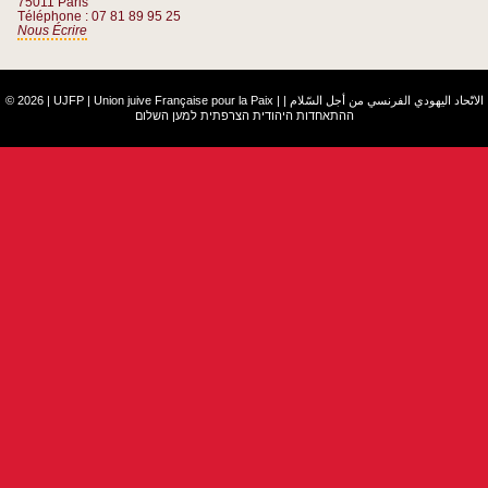
75011 Paris
Téléphone : 07 81 89 95 25
Nous Écrire
© 2026 | UJFP | Union juive Française pour la Paix |
|
الاتّحاد اليهودي الفرنسي من أجل السّلام
ההתאחדות היהודית הצרפתית למען השלום