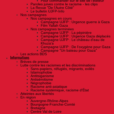
Pour commander sur le site de l'éditeur
Paroles juives contre le racisme - les clips
La Revue "De l'Autre Côté"
Le bulletin UJFP-Info
Nos campagnes
Nos campagnes en cours
Campagne UJFP : Urgence guerre à Gaza
Film Yallah Gaza
Nos campagnes terminées
Campagne UJFP : La pépinière
Campagne UJFP : Urgence Gaza déplacés
Campagne UJFP : Le château d'eau de
Khuza'a
Campagne UJFP : De l'oxygène pour Gaza
Campagne "Un bateau pour Gaza"
Les actions BDS
Informations
Brèves de presse
Lutte contre les racismes et les discriminations
Sans-papiers, réfugiés, migrants, exilés
Islamophobie
Antitsiganisme
Antisémitisme
Négrophobie
Racisme anti-asiatique
Racisme systémique, racisme d'État
Atteintes aux libertés
En région
Auvergne-Rhône-Alpes
Bourgogne-Franche-Comté
Bretagne
Centre Val de Loire