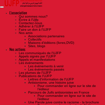
Skip
to
the
content
L'association
Qui sommes nous?
Ecrire à l’Ujfp
Contactez-nous
Adhérer à l’UJFP
Faire un don à l’UJFP
Nos amis
Associations partenaires
Collectifs
Maisons d’éditions (livres,DVD)
Sites, blogs
Nos actions
Les communiqués de l'UJFP
Appels signés par l'UJFP
Appels et manifestations
Les événements
Les événements à venir
Les événements passés
Les plumes de l'UJFP
Publications de l'UJFP
Lettres d'information de l'UJFP
Antisionisme, une histoire juive
Pour commander en ligne sur le site de
l'éditeur
Parcours de Juifs antisionistes en France
Pour commander en ligne sur le site de
l'éditeur
Une Parole juive contre le racisme - la brochure