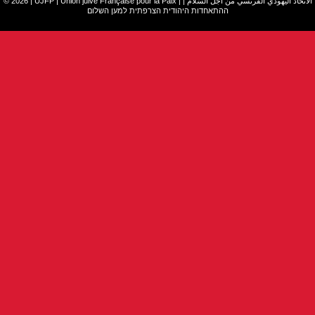
© 2026 | UJFP | Union juive Française pour la Paix |
|
الاتّحاد اليهودي الفرنسي من أجل السّلام
ההתאחדות היהודית הצרפתית למען השלום