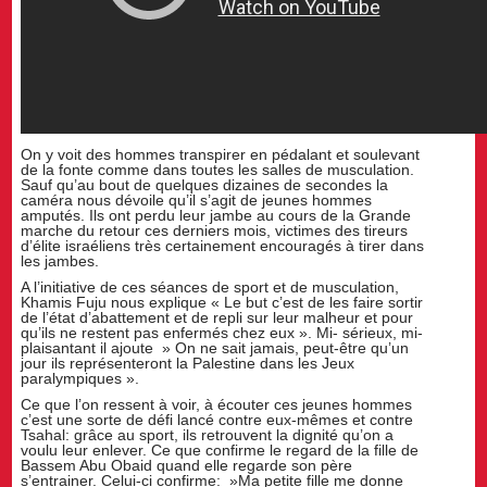
On y voit des hommes transpirer en pédalant et soulevant
de la fonte comme dans toutes les salles de musculation.
Sauf qu’au bout de quelques dizaines de secondes la
caméra nous dévoile qu’il s’agit de jeunes hommes
amputés. Ils ont perdu leur jambe au cours de la Grande
marche du retour ces derniers mois, victimes des tireurs
d’élite israéliens très certainement encouragés à tirer dans
les jambes.
A l’initiative de ces séances de sport et de musculation,
Khamis Fuju nous explique « Le but c’est de les faire sortir
de l’état d’abattement et de repli sur leur malheur et pour
qu’ils ne restent pas enfermés chez eux ». Mi- sérieux, mi-
plaisantant il ajoute » On ne sait jamais, peut-être qu’un
jour ils représenteront la Palestine dans les Jeux
paralympiques ».
Ce que l’on ressent à voir, à écouter ces jeunes hommes
c’est une sorte de défi lancé contre eux-mêmes et contre
Tsahal: grâce au sport, ils retrouvent la dignité qu’on a
voulu leur enlever. Ce que confirme le regard de la fille de
Bassem Abu Obaid quand elle regarde son père
s’entrainer. Celui-ci confirme: »Ma petite fille me donne