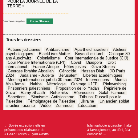
POUR LA JOURNÉE DE LA
TERRE »
Voir le-s sujet-s
Gaza Stories
Tous les dossiers
Actions judiciaires
Antifascisme
Apartheid israélien
Ateliers
psychologiques
BlackLivesMatter
Boycott culturel
Colloque 80
ans Auschwitz
Colonialisme
Cour Internationale de Justice (CIJ)
Cour Pénale Internationale (CPI)
Covid
Diaspora
Droit
international
France-Afrique
Fêtes juives
Gaza Stories
Georges Ibrahim Abdallah
Génocide
Hassan Diab
JO Paris
2024
Judaïsme - Judéité
Jérusalem
Libertés académiques
Meeting international juif du 30 mars 2024 - Interventions
Mumia
Abu-Jamal
Nakba
Nécrologie
Ouvrage UJFP
Pinkwashing
Prisonniers palestiniens
Proposition de loi Yadan
Pépinière de
Gaza
Ramy Shaath
Refuzniks
Répression
Salah Hamouri
Sanctions
Sionisme - Antisionisme
Tribunal Russell pour la
Palestine
Témoignages de Palestine
Ukraine
Un ancien soldat
israélien raconte
Vidéo
Zemmour
Éducation
Navigation
de
l’article
←
Soirée exceptionnelle en
Islamophobie à gauche : halte
présence du réalisateur de
à l’aveuglement, au déni, à la
« Gaza Stories », Iyad Alasttal
complicité
→