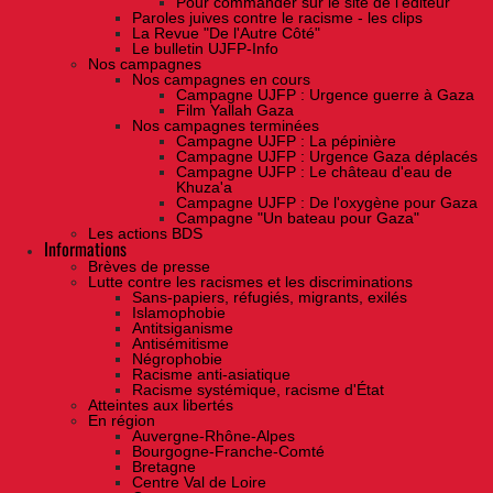
Pour commander sur le site de l'éditeur
Paroles juives contre le racisme - les clips
La Revue "De l'Autre Côté"
Le bulletin UJFP-Info
Nos campagnes
Nos campagnes en cours
Campagne UJFP : Urgence guerre à Gaza
Film Yallah Gaza
Nos campagnes terminées
Campagne UJFP : La pépinière
Campagne UJFP : Urgence Gaza déplacés
Campagne UJFP : Le château d'eau de
Khuza'a
Campagne UJFP : De l'oxygène pour Gaza
Campagne "Un bateau pour Gaza"
Les actions BDS
Informations
Brèves de presse
Lutte contre les racismes et les discriminations
Sans-papiers, réfugiés, migrants, exilés
Islamophobie
Antitsiganisme
Antisémitisme
Négrophobie
Racisme anti-asiatique
Racisme systémique, racisme d'État
Atteintes aux libertés
En région
Auvergne-Rhône-Alpes
Bourgogne-Franche-Comté
Bretagne
Centre Val de Loire