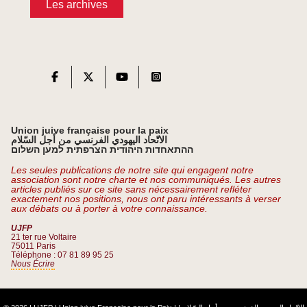
Les archives
Union juive française pour la paix
الاتّحاد اليهودي الفرنسي من أجل السّلام
ההתאחדות היהודית הצרפתית למען השלום
Les seules publications de notre site qui engagent notre
association sont notre charte et nos communiqués. Les autres
articles publiés sur ce site sans nécessairement refléter
exactement nos positions, nous ont paru intéressants à verser
aux débats ou à porter à votre connaissance.
UJFP
21 ter rue Voltaire
75011 Paris
Téléphone : 07 81 89 95 25
Nous Écrire