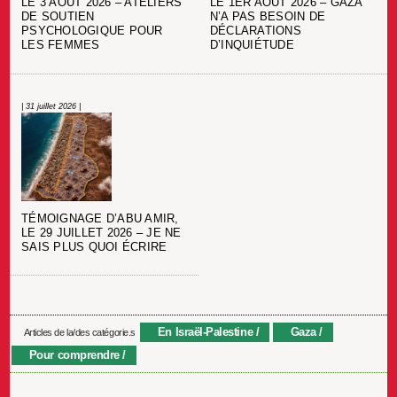
LE 3 AOÛT 2026 – ATELIERS
LE 1ER AOÛT 2026 – GAZA
DE SOUTIEN
N’A PAS BESOIN DE
PSYCHOLOGIQUE POUR
DÉCLARATIONS
LES FEMMES
D’INQUIÉTUDE
| 31 juillet 2026 |
TÉMOIGNAGE D’ABU AMIR,
LE 29 JUILLET 2026 – JE NE
SAIS PLUS QUOI ÉCRIRE
En Israël-Palestine
Gaza
Articles de la/des catégorie.s
Pour comprendre