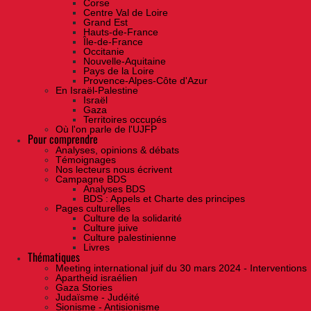
Corse
Centre Val de Loire
Grand Est
Hauts-de-France
Île-de-France
Occitanie
Nouvelle-Aquitaine
Pays de la Loire
Provence-Alpes-Côte d'Azur
En Israël-Palestine
Israël
Gaza
Territoires occupés
Où l'on parle de l'UJFP
Pour comprendre
Analyses, opinions & débats
Témoignages
Nos lecteurs nous écrivent
Campagne BDS
Analyses BDS
BDS : Appels et Charte des principes
Pages culturelles
Culture de la solidarité
Culture juive
Culture palestinienne
Livres
Thématiques
Meeting international juif du 30 mars 2024 - Interventions
Apartheid israélien
Gaza Stories
Judaïsme - Judéité
Sionisme - Antisionisme