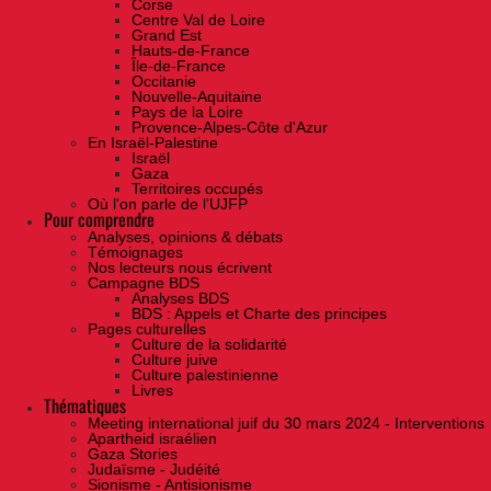
Corse
Centre Val de Loire
Grand Est
Hauts-de-France
Île-de-France
Occitanie
Nouvelle-Aquitaine
Pays de la Loire
Provence-Alpes-Côte d'Azur
En Israël-Palestine
Israël
Gaza
Territoires occupés
Où l'on parle de l'UJFP
Pour comprendre
Analyses, opinions & débats
Témoignages
Nos lecteurs nous écrivent
Campagne BDS
Analyses BDS
BDS : Appels et Charte des principes
Pages culturelles
Culture de la solidarité
Culture juive
Culture palestinienne
Livres
Thématiques
Meeting international juif du 30 mars 2024 - Interventions
Apartheid israélien
Gaza Stories
Judaïsme - Judéité
Sionisme - Antisionisme