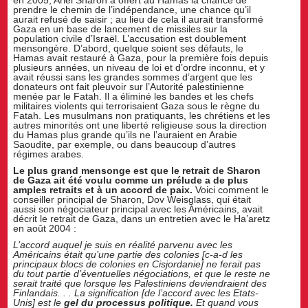
prendre le chemin de l’indépendance, une chance qu’il
aurait refusé de saisir ; au lieu de cela il aurait transformé
Gaza en un base de lancement de missiles sur la
population civile d’Israël. L’accusation est doublement
mensongère. D’abord, quelque soient ses défauts, le
Hamas avait restauré à Gaza, pour la première fois depuis
plusieurs années, un niveau de loi et d’ordre inconnu, et y
avait réussi sans les grandes sommes d’argent que les
donateurs ont fait pleuvoir sur l’Autorité palestinienne
menée par le Fatah. Il a éliminé les bandes et les chefs
militaires violents qui terrorisaient Gaza sous le règne du
Fatah. Les musulmans non pratiquants, les chrétiens et les
autres minorités ont une liberté religieuse sous la direction
du Hamas plus grande qu’ils ne l’auraient en Arabie
Saoudite, par exemple, ou dans beaucoup d’autres
régimes arabes.
Le plus grand mensonge est que le retrait de Sharon
de Gaza ait été voulu comme un prélude a de plus
amples retraits et à un accord de paix.
Voici comment le
conseiller principal de Sharon, Dov Weisglass, qui était
aussi son négociateur principal avec les Américains, avait
décrit le retrait de Gaza, dans un entretien avec le Ha’aretz
en août 2004 :
L’accord auquel je suis en réalité parvenu avec les
Américains était qu’une partie des colonies [c-a-d les
principaux blocs de colonies en Cisjordanie] ne ferait pas
du tout partie d’éventuelles négociations, et que le reste ne
serait traité que lorsque les Palestiniens deviendraient des
Finlandais. . . La signification [de l’accord avec les Etats-
Unis] est le
gel du processus politique.
Et quand vous