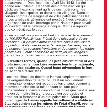
auparavant. . . Dans les mois d’Avril-Mai 1948, il a été
donné aux unités du Haganah des ordres d’action qui
déclaraient explicitement qu’ils devaient déraciner les
villageois, les expulser, et détruire les villages». Dans un
certain nombre de villages et de villes palestiniennes les
forces armées israéliennes ont procédé à des exécutions
organisées de civils. Interrogé par le Ha’aretz pour savoir
s’il condamnait le nettoyage ethnique, Morris a répondu
que ce n’était pas le cas :
«Il ne pouvait pas y avoir un Etat juif sans le déracinement
de 700.000 Palestiniens. Il était donc nécessaire de les
déraciner. Il n’y avait d’autre choix que celui d’expulser la
population. Il était nécessaire de nettoyer l’arrière-pays et
de nettoyer les secteurs frontaliers et de nettoyer les routes
principales. Il était nécessaire de nettoyer les villages à
partir d’où on faisait feu sur nos convois et nos colonies.»
En d’autres termes, quand les juifs ciblent et tuent des
civils innocents pour faire avancer leur lutte nationale,
ils sont des patriotes. Quand leurs adversaires le font,
ce sont des terroristes.
Il est trop simple de décrire le Hamas simplement comme
une «organisation de terreur». C’est un mouvement
nationaliste religieux qui recourt au terrorisme, comme le
mouvement sioniste l’a fait pendant sa lutte pour
l’indépendance, dans la conviction erronée que c’est le seul
moyen de mettre fin à une occupation oppressive et
entraîner la formation d’un état palestinien.
Alors que
l’idéologie du Hamas appelle formellement à établir un
état palestinien sur les ruines de l’état d’Israël, ceci ne
détermine pas les véritables politiques du Hamas