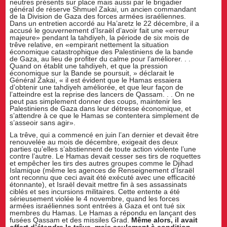
neutres présents sur place mais aussi par le brigadier
général de réserve Shmuel Zakai, un ancien commandant
de la Division de Gaza des forces armées israéliennes.
Dans un entretien accordé au Ha’aretz le 22 décembre, il a
accusé le gouvernement d’Israël d’avoir fait une «erreur
majeure» pendant la tahdiyeh, la période de six mois de
trêve relative, en «empirant nettement la situation
économique catastrophique des Palestiniens de la bande
de Gaza, au lieu de profiter du calme pour l’améliorer. . .
Quand on établit une tahdiyeh, et que la pression
économique sur la Bande se poursuit, » déclarait le
Général Zakai, « il est évident que le Hamas essaiera
d’obtenir une tahdiyeh améliorée, et que leur façon de
l’atteindre est la reprise des lancers de Qassam. . . On ne
peut pas simplement donner des coups, maintenir les
Palestiniens de Gaza dans leur détresse économique, et
s’attendre à ce que le Hamas se contentera simplement de
s’asseoir sans agir».
La trêve, qui a commencé en juin l’an dernier et devait être
renouvelée au mois de décembre, exigeait des deux
parties qu’elles s’abstiennent de toute action violente l’une
contre l’autre. Le Hamas devait cesser ses tirs de roquettes
et empêcher les tirs des autres groupes comme le Djihad
Islamique (même les agences de Renseignement d’Israël
ont reconnu que ceci avait été exécuté avec une efficacité
étonnante), et Israël devait mettre fin à ses assassinats
ciblés et ses incursions militaires. Cette entente a été
sérieusement violée le 4 novembre, quand les forces
armées israéliennes sont entrées à Gaza et ont tué six
membres du Hamas. Le Hamas a répondu en lançant des
fusées Qassam et des missiles Grad.
Même alors, il avait
offert d’étendre la trêve, mais seulement à condition