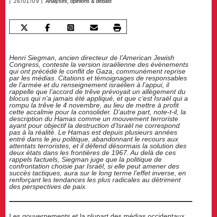
26/01/09
Analyses, opinions & débats
Henri Siegman, ancien directeur de l’American Jewish
Congress, conteste la version israélienne des évènements
qui ont précédé le conflit de Gaza, communément reprise
par les médias. Citations et témoignages de responsables
de l’armée et du renseignement israélien à l’appui, il
rappelle que l’accord de trêve prévoyait un allègement du
blocus qui n’a jamais été appliqué, et que c’est Israël qui a
rompu la trêve le 4 novembre, au lieu de mettre à profit
cette accalmie pour la consolider. D’autre part, note-t-il, la
description du Hamas comme un mouvement terroriste
ayant pour objectif la destruction d’Israël ne correspond
pas à la réalité. Le Hamas est depuis plusieurs années
entré dans le jeu politique, abandonnant le recours aux
attentats terroristes, et il défend désormais la solution des
deux états dans les frontières de 1967. Au delà de ces
rappels factuels, Siegman juge que la politique de
confrontation choisie par Israël, si elle peut amener des
succès tactiques, aura sur le long terme l’effet inverse, en
renforçant les tendances les plus radicales au détriment
des perspectives de paix.
Les gouvernements et la plupart des médias occidentaux