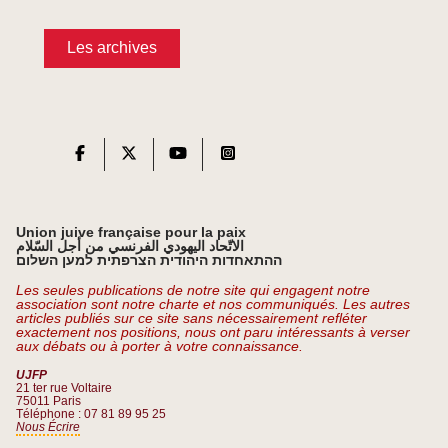
Les archives
Union juive française pour la paix
الاتّحاد اليهودي الفرنسي من أجل السّلام
ההתאחדות היהודית הצרפתית למען השלום
Les seules publications de notre site qui engagent notre
association sont notre charte et nos communiqués. Les autres
articles publiés sur ce site sans nécessairement refléter
exactement nos positions, nous ont paru intéressants à verser
aux débats ou à porter à votre connaissance.
UJFP
21 ter rue Voltaire
75011 Paris
Téléphone : 07 81 89 95 25
Nous Écrire