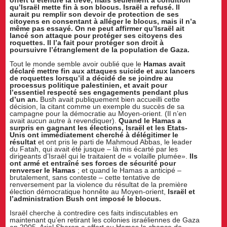
qu’Israël mette fin à son blocus. Israël a refusé. Il
aurait pu remplir son devoir de protection de ses
citoyens en consentant à alléger le blocus, mais il n’a
même pas essayé. On ne peut affirmer qu’Israël ait
lancé son attaque pour protéger ses citoyens des
roquettes. Il l’a fait pour protéger son droit à
poursuivre l’étranglement de la population de Gaza.
Tout le monde semble avoir oublié que le
Hamas avait
déclaré mettre fin aux attaques suicide et aux lancers
de roquettes lorsqu’il a décidé de se joindre au
processus politique palestinien, et avait pour
l’essentiel respecté ses engagements pendant plus
d’un an.
Bush avait publiquement bien accueilli cette
décision, la citant comme un exemple du succès de sa
campagne pour la démocratie au Moyen-orient. (Il n’en
avait aucun autre à revendiquer).
Quand le Hamas a
surpris en gagnant les élections, Israël et les Etats-
Unis ont immédiatement cherché à délégitimer le
résultat
et ont pris le parti de Mahmoud Abbas, le leader
du Fatah, qui avait été jusque – là mis écarté par les
dirigeants d’Israël qui le traitaient de « volaille plumée».
Ils
ont armé et entraîné ses forces de sécurité pour
renverser le Hamas
; et quand le Hamas a anticipé –
brutalement, sans conteste – cette tentative de
renversement par la violence du résultat de la première
élection démocratique honnête au Moyen-orient,
Israël et
l’administration Bush ont imposé le blocus.
Israël cherche à contredire ces faits indiscutables en
maintenant qu’en retirant les colonies israéliennes de Gaza
en 2005, Ariel Sharon a offert au Hamas la chance de