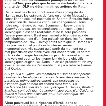
aujourd’hui, pas plus que la même déclaration dans la
charte de l’OLP ne déterminait les actions du Fatah.
Ce ne sont pas là les conclusions d’un apologiste du
Hamas mais les opinions de l’ancien chef du Mossad et
conseiller de sécurité nationale de Sharon, Ephraim Halevy.
La direction de Hamas a connu un changement «sous
notre nez même», écrivait récemment Halevy dans le
Yedioth Ahronoth
, en reconnaissant que «son objectif
idéologique n’est pas réalisable et ne le sera pas dans
l’avenir prévisible». Il est maintenant prêt et désireux de
voir l’établissement d’un état palestinien dans les frontières
temporaires de 1967. Halevy notait alors que le Hamas n’a
pas précisé à quel point ces frontières seraient
«temporaires», «ils savent qu’à partir du moment ou un
état palestinien est établi avec leur coopération, ils seront
obligés de changer les règles du jeu : ils devront adopter
une voie qui pourrait les mener loin de leurs objectifs
idéologiques originaux». Dans un article précédent, Halevy
avait aussi insisté sur l’absurdité qu’il y a à relier le Hamas
à al-Qaida.
Aux yeux d’al-Qaida, les membres du Hamas sont perçus
comme des hérétiques en raison de leur désir affirmé de
participer, même indirectement, aux processus de
n’importe quel entente ou accord avec Israël. La
déclaration [du chef du bureau politique du Hamas, Khaled]
Mashaal contredit diamétralement l’approche d’al-Qaida, et
fournit a Israël une occasion, peut-être historique, de
l’utiliser pour le mieux.
Alors pourquoi les dirigeants d’Israël sont si