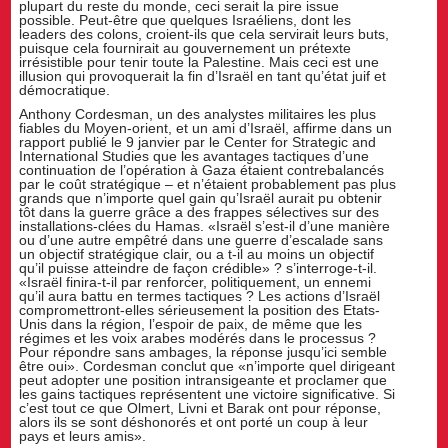
plupart du reste du monde, ceci serait la pire issue
possible. Peut-être que quelques Israéliens, dont les
leaders des colons, croient-ils que cela servirait leurs buts,
puisque cela fournirait au gouvernement un prétexte
irrésistible pour tenir toute la Palestine. Mais ceci est une
illusion qui provoquerait la fin d’Israël en tant qu’état juif et
démocratique.
Anthony Cordesman, un des analystes militaires les plus
fiables du Moyen-orient, et un ami d’Israël, affirme dans un
rapport publié le 9 janvier par le Center for Strategic and
International Studies que les avantages tactiques d’une
continuation de l’opération à Gaza étaient contrebalancés
par le coût stratégique – et n’étaient probablement pas plus
grands que n’importe quel gain qu’Israël aurait pu obtenir
tôt dans la guerre grâce a des frappes sélectives sur des
installations-clées du Hamas. «Israël s’est-il d’une manière
ou d’une autre empêtré dans une guerre d’escalade sans
un objectif stratégique clair, ou a t-il au moins un objectif
qu’il puisse atteindre de façon crédible» ? s’interroge-t-il.
«Israël finira-t-il par renforcer, politiquement, un ennemi
qu’il aura battu en termes tactiques ? Les actions d’Israël
compromettront-elles sérieusement la position des Etats-
Unis dans la région, l’espoir de paix, de même que les
régimes et les voix arabes modérés dans le processus ?
Pour répondre sans ambages, la réponse jusqu’ici semble
être oui». Cordesman conclut que «n’importe quel dirigeant
peut adopter une position intransigeante et proclamer que
les gains tactiques représentent une victoire significative. Si
c’est tout ce que Olmert, Livni et Barak ont pour réponse,
alors ils se sont déshonorés et ont porté un coup à leur
pays et leurs amis».