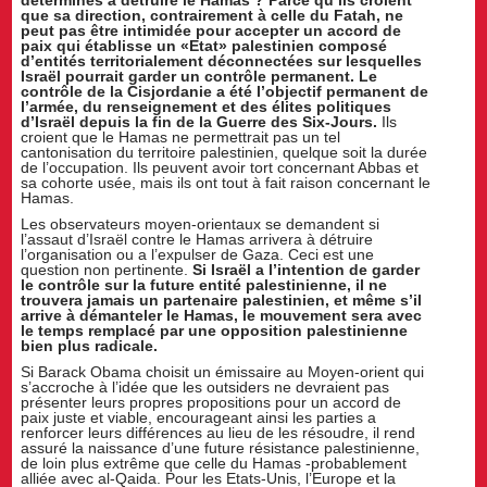
déterminés à détruire le Hamas ? Parce qu’ils croient
que sa direction, contrairement à celle du Fatah, ne
peut pas être intimidée pour accepter un accord de
paix qui établisse un «Etat» palestinien composé
d’entités territorialement déconnectées sur lesquelles
Israël pourrait garder un contrôle permanent. Le
contrôle de la Cisjordanie a été l’objectif permanent de
l’armée, du renseignement et des élites politiques
d’Israël depuis la fin de la Guerre des Six-Jours.
Ils
croient que le Hamas ne permettrait pas un tel
cantonisation du territoire palestinien, quelque soit la durée
de l’occupation. Ils peuvent avoir tort concernant Abbas et
sa cohorte usée, mais ils ont tout à fait raison concernant le
Hamas.
Les observateurs moyen-orientaux se demandent si
l’assaut d’Israël contre le Hamas arrivera à détruire
l’organisation ou a l’expulser de Gaza. Ceci est une
question non pertinente.
Si Israël a l’intention de garder
le contrôle sur la future entité palestinienne, il ne
trouvera jamais un partenaire palestinien, et même s’il
arrive à démanteler le Hamas, le mouvement sera avec
le temps remplacé par une opposition palestinienne
bien plus radicale.
Si Barack Obama choisit un émissaire au Moyen-orient qui
s’accroche à l’idée que les outsiders ne devraient pas
présenter leurs propres propositions pour un accord de
paix juste et viable, encourageant ainsi les parties a
renforcer leurs différences au lieu de les résoudre, il rend
assuré la naissance d’une future résistance palestinienne,
de loin plus extrême que celle du Hamas -probablement
alliée avec al-Qaida. Pour les Etats-Unis, l’Europe et la