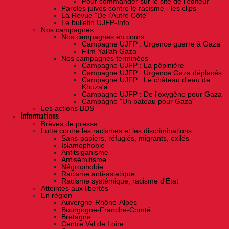
Pour commander sur le site de l'éditeur
Paroles juives contre le racisme - les clips
La Revue "De l'Autre Côté"
Le bulletin UJFP-Info
Nos campagnes
Nos campagnes en cours
Campagne UJFP : Urgence guerre à Gaza
Film Yallah Gaza
Nos campagnes terminées
Campagne UJFP : La pépinière
Campagne UJFP : Urgence Gaza déplacés
Campagne UJFP : Le château d'eau de
Khuza'a
Campagne UJFP : De l'oxygène pour Gaza
Campagne "Un bateau pour Gaza"
Les actions BDS
Informations
Brèves de presse
Lutte contre les racismes et les discriminations
Sans-papiers, réfugiés, migrants, exilés
Islamophobie
Antitsiganisme
Antisémitisme
Négrophobie
Racisme anti-asiatique
Racisme systémique, racisme d'État
Atteintes aux libertés
En région
Auvergne-Rhône-Alpes
Bourgogne-Franche-Comté
Bretagne
Centre Val de Loire