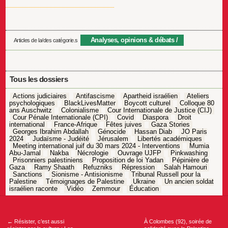
Analyses, opinions & débats
Articles de la/des catégorie.s
Tous les dossiers
Actions judiciaires
Antifascisme
Apartheid israélien
Ateliers
psychologiques
BlackLivesMatter
Boycott culturel
Colloque 80
ans Auschwitz
Colonialisme
Cour Internationale de Justice (CIJ)
Cour Pénale Internationale (CPI)
Covid
Diaspora
Droit
international
France-Afrique
Fêtes juives
Gaza Stories
Georges Ibrahim Abdallah
Génocide
Hassan Diab
JO Paris
2024
Judaïsme - Judéité
Jérusalem
Libertés académiques
Meeting international juif du 30 mars 2024 - Interventions
Mumia
Abu-Jamal
Nakba
Nécrologie
Ouvrage UJFP
Pinkwashing
Prisonniers palestiniens
Proposition de loi Yadan
Pépinière de
Gaza
Ramy Shaath
Refuzniks
Répression
Salah Hamouri
Sanctions
Sionisme - Antisionisme
Tribunal Russell pour la
Palestine
Témoignages de Palestine
Ukraine
Un ancien soldat
israélien raconte
Vidéo
Zemmour
Éducation
Navigation
de
l’article
←
Résister, c’est aussi
À Colombes (92), soirée de