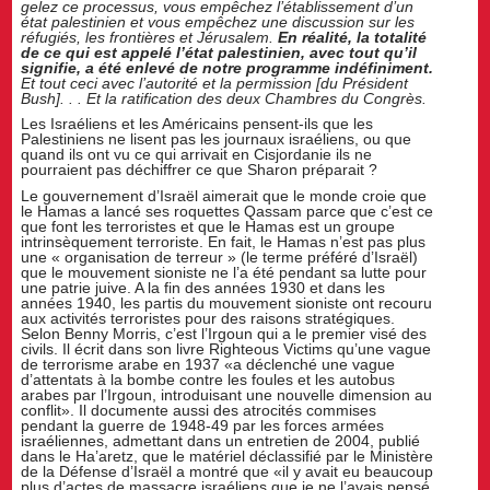
gelez ce processus, vous empêchez l’établissement d’un
état palestinien et vous empêchez une discussion sur les
réfugiés, les frontières et Jérusalem.
En réalité, la totalité
de ce qui est appelé l’état palestinien, avec tout qu’il
signifie, a été enlevé de notre programme indéfiniment.
Et tout ceci avec l’autorité et la permission [du Président
Bush]. . . Et la ratification des deux Chambres du Congrès.
Les Israéliens et les Américains pensent-ils que les
Palestiniens ne lisent pas les journaux israéliens, ou que
quand ils ont vu ce qui arrivait en Cisjordanie ils ne
pourraient pas déchiffrer ce que Sharon préparait ?
Le gouvernement d’Israël aimerait que le monde croie que
le Hamas a lancé ses roquettes Qassam parce que c’est ce
que font les terroristes et que le Hamas est un groupe
intrinsèquement terroriste. En fait, le Hamas n’est pas plus
une « organisation de terreur » (le terme préféré d’Israël)
que le mouvement sioniste ne l’a été pendant sa lutte pour
une patrie juive. A la fin des années 1930 et dans les
années 1940, les partis du mouvement sioniste ont recouru
aux activités terroristes pour des raisons stratégiques.
Selon Benny Morris, c’est l’Irgoun qui a le premier visé des
civils. Il écrit dans son livre Righteous Victims qu’une vague
de terrorisme arabe en 1937 «a déclenché une vague
d’attentats à la bombe contre les foules et les autobus
arabes par l’Irgoun, introduisant une nouvelle dimension au
conflit». Il documente aussi des atrocités commises
pendant la guerre de 1948-49 par les forces armées
israéliennes, admettant dans un entretien de 2004, publié
dans le Ha’aretz, que le matériel déclassifié par le Ministère
de la Défense d’Israël a montré que «il y avait eu beaucoup
plus d’actes de massacre israéliens que je ne l’avais pensé