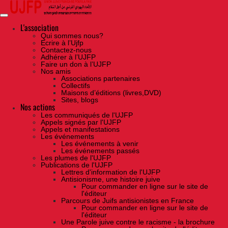
Skip
to
the
content
L'association
Qui sommes nous?
Ecrire à l’Ujfp
Contactez-nous
Adhérer à l’UJFP
Faire un don à l’UJFP
Nos amis
Associations partenaires
Collectifs
Maisons d’éditions (livres,DVD)
Sites, blogs
Nos actions
Les communiqués de l'UJFP
Appels signés par l'UJFP
Appels et manifestations
Les événements
Les événements à venir
Les événements passés
Les plumes de l'UJFP
Publications de l'UJFP
Lettres d'information de l'UJFP
Antisionisme, une histoire juive
Pour commander en ligne sur le site de
l'éditeur
Parcours de Juifs antisionistes en France
Pour commander en ligne sur le site de
l'éditeur
Une Parole juive contre le racisme - la brochure