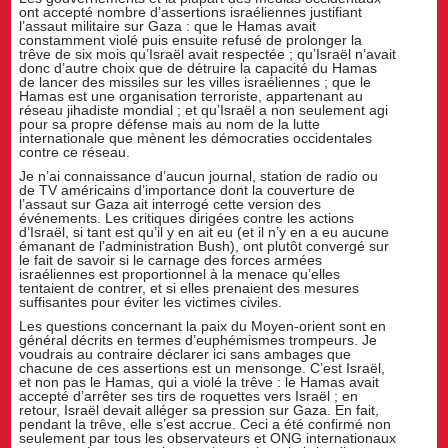
ont accepté nombre d’assertions israéliennes justifiant
l’assaut militaire sur Gaza : que le Hamas avait
constamment violé puis ensuite refusé de prolonger la
trêve de six mois qu’Israël avait respectée ; qu’Israël n’avait
donc d’autre choix que de détruire la capacité du Hamas
de lancer des missiles sur les villes israéliennes ; que le
Hamas est une organisation terroriste, appartenant au
réseau jihadiste mondial ; et qu’Israël a non seulement agi
pour sa propre défense mais au nom de la lutte
internationale que mènent les démocraties occidentales
contre ce réseau.
Je n’ai connaissance d’aucun journal, station de radio ou
de TV américains d’importance dont la couverture de
l’assaut sur Gaza ait interrogé cette version des
événements. Les critiques dirigées contre les actions
d’Israël, si tant est qu’il y en ait eu (et il n’y en a eu aucune
émanant de l’administration Bush), ont plutôt convergé sur
le fait de savoir si le carnage des forces armées
israéliennes est proportionnel à la menace qu’elles
tentaient de contrer, et si elles prenaient des mesures
suffisantes pour éviter les victimes civiles.
Les questions concernant la paix du Moyen-orient sont en
général décrits en termes d’euphémismes trompeurs. Je
voudrais au contraire déclarer ici sans ambages que
chacune de ces assertions est un mensonge. C’est Israël,
et non pas le Hamas, qui a violé la trêve : le Hamas avait
accepté d’arrêter ses tirs de roquettes vers Israël ; en
retour, Israël devait alléger sa pression sur Gaza. En fait,
pendant la trêve, elle s’est accrue. Ceci a été confirmé non
seulement par tous les observateurs et ONG internationaux