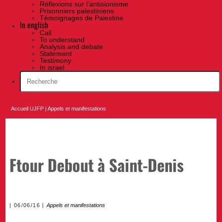
Réflexions sur l’antisionisme
Prisonniers palestiniens
Témoignages de Palestine
In english
Call
To understand
Analysis and debate
Statement
Testimony
In israel
Accueil UJFP
|
Appels et manifestations
Ftour Debout à Saint-Denis
06/06/16
Appels et manifestations