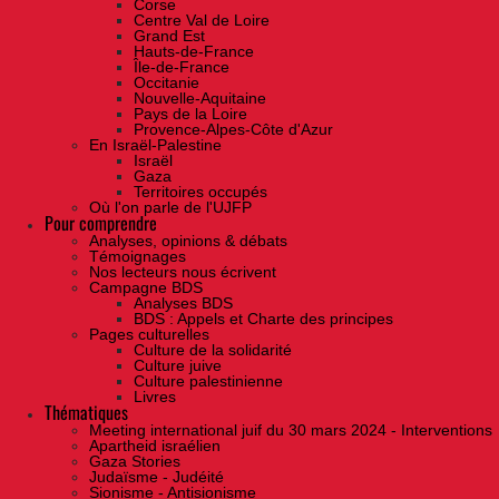
Corse
Centre Val de Loire
Grand Est
Hauts-de-France
Île-de-France
Occitanie
Nouvelle-Aquitaine
Pays de la Loire
Provence-Alpes-Côte d'Azur
En Israël-Palestine
Israël
Gaza
Territoires occupés
Où l'on parle de l'UJFP
Pour comprendre
Analyses, opinions & débats
Témoignages
Nos lecteurs nous écrivent
Campagne BDS
Analyses BDS
BDS : Appels et Charte des principes
Pages culturelles
Culture de la solidarité
Culture juive
Culture palestinienne
Livres
Thématiques
Meeting international juif du 30 mars 2024 - Interventions
Apartheid israélien
Gaza Stories
Judaïsme - Judéité
Sionisme - Antisionisme