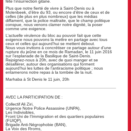
fête l’insurrection gitane.
Plus que notre fierté de vivre à Saint-Denis ou à
Molenbeek, d’être du 93, ou encore d’être de ceux et de
celles (de plus en plus nombreux) que les médias
diffament, que la police maltraite, que le champ politique
conspue, nous venons clamer notre dignité, la poser
comme une exigence.
L’actuelle virulence du bloc au pouvoir fait que cette
exigence nous pouvons la mettre en partage avec tous
ceux et celles qui aujourd’hui se mettent debout.
Nous vous invitons à concrétiser ce partage autour d’une
rupture du jeûne en ce mois de Ramadan, le 11 juin 2016
sur l’esplanade de la Basilique de Saint-Denis.
Rejoignez-nous à 20h, avec de quoi manger et se
désaltérer, autour des organisations qui forment
aujourd’hui les luttes de l’antiracisme politique ; nous
entamerons notre repas à la tombée de la nuit.
Marhaba à St Denis le 11 juin, 20h
AVEC LA PARTICIPATION DE :
Collectif Ali Ziri,
Urgence Notre Police Assassine (UNPA),
Les Indivisibles,
Front Uni de l’Immigration et des quartiers populaires
(FUIQP),
Brigade Anti-Négrophobie (BAN),
La Voix des Rroms,