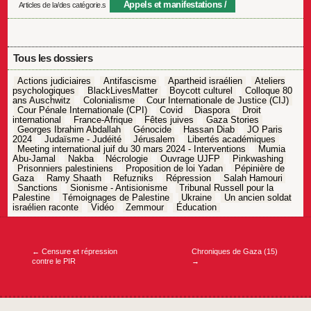
Appels et manifestations
Articles de la/des catégorie.s
Tous les dossiers
Actions judiciaires
Antifascisme
Apartheid israélien
Ateliers
psychologiques
BlackLivesMatter
Boycott culturel
Colloque 80
ans Auschwitz
Colonialisme
Cour Internationale de Justice (CIJ)
Cour Pénale Internationale (CPI)
Covid
Diaspora
Droit
international
France-Afrique
Fêtes juives
Gaza Stories
Georges Ibrahim Abdallah
Génocide
Hassan Diab
JO Paris
2024
Judaïsme - Judéité
Jérusalem
Libertés académiques
Meeting international juif du 30 mars 2024 - Interventions
Mumia
Abu-Jamal
Nakba
Nécrologie
Ouvrage UJFP
Pinkwashing
Prisonniers palestiniens
Proposition de loi Yadan
Pépinière de
Gaza
Ramy Shaath
Refuzniks
Répression
Salah Hamouri
Sanctions
Sionisme - Antisionisme
Tribunal Russell pour la
Palestine
Témoignages de Palestine
Ukraine
Un ancien soldat
israélien raconte
Vidéo
Zemmour
Éducation
Navigation
de
l’article
←
Censure et répression
Chroniques de Gaza (15)
contre le PIR
→