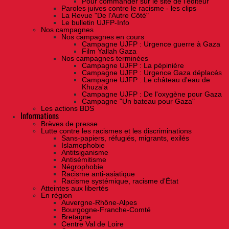
Pour commander sur le site de l'éditeur
Paroles juives contre le racisme - les clips
La Revue "De l'Autre Côté"
Le bulletin UJFP-Info
Nos campagnes
Nos campagnes en cours
Campagne UJFP : Urgence guerre à Gaza
Film Yallah Gaza
Nos campagnes terminées
Campagne UJFP : La pépinière
Campagne UJFP : Urgence Gaza déplacés
Campagne UJFP : Le château d'eau de
Khuza'a
Campagne UJFP : De l'oxygène pour Gaza
Campagne "Un bateau pour Gaza"
Les actions BDS
Informations
Brèves de presse
Lutte contre les racismes et les discriminations
Sans-papiers, réfugiés, migrants, exilés
Islamophobie
Antitsiganisme
Antisémitisme
Négrophobie
Racisme anti-asiatique
Racisme systémique, racisme d'État
Atteintes aux libertés
En région
Auvergne-Rhône-Alpes
Bourgogne-Franche-Comté
Bretagne
Centre Val de Loire