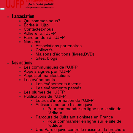
Skip
to
the
content
L'association
Qui sommes nous?
Ecrire à l’Ujfp
Contactez-nous
Adhérer à l’UJFP
Faire un don à l’UJFP
Nos amis
Associations partenaires
Collectifs
Maisons d’éditions (livres,DVD)
Sites, blogs
Nos actions
Les communiqués de l'UJFP
Appels signés par l'UJFP
Appels et manifestations
Les événements
Les événements à venir
Les événements passés
Les plumes de l'UJFP
Publications de l'UJFP
Lettres d'information de l'UJFP
Antisionisme, une histoire juive
Pour commander en ligne sur le site de
l'éditeur
Parcours de Juifs antisionistes en France
Pour commander en ligne sur le site de
l'éditeur
Une Parole juive contre le racisme - la brochure