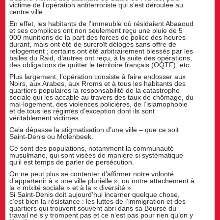
victime de l’opération antiterroriste qui s’est déroulée au
centre ville.
En effet, les habitants de l’immeuble où résidaient Abaaoud
et ses complices ont non seulement reçu une pluie de 5
000 munitions de la part des forces de police des heures
durant, mais ont été de surcroît délogés sans offre de
relogement ; certains ont été arbitrairement blessés par les
balles du Raid, d’autres ont reçu, à la suite des opérations,
des obligations de quitter le territoire français (OQTF), etc.
Plus largement, l’opération consiste à faire endosser aux
Noirs, aux Arabes, aux Rroms et à tous les habitants des
quartiers populaires la responsabilité de la catastrophe
sociale qui les accable au travers des taux de chômage, du
mal-logement, des violences policières, de l’islamophobie
et de tous les régimes d’exception dont ils sont
véritablement victimes.
Cela dépasse la stigmatisation d’une ville – que ce soit
Saint-Denis ou Molenbeek.
Ce sont des populations, notamment la communauté
musulmane, qui sont visées de manière si systématique
qu’il est temps de parler de persécution.
On ne peut plus se contenter d’affirmer notre volonté
d’appartenir à « une ville plurielle », ou notre attachement à
la « mixité sociale » et à la « diversité ».
Si Saint-Denis doit aujourd’hui incarner quelque chose,
c’est bien la résistance : les luttes de l’immigration et des
quartiers qui trouvent souvent abri dans sa Bourse du
travail ne s’y trompent pas et ce n’est pas pour rien qu’on y