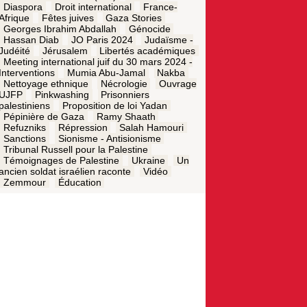
Diaspora
Droit international
France-
Afrique
Fêtes juives
Gaza Stories
Georges Ibrahim Abdallah
Génocide
Hassan Diab
JO Paris 2024
Judaïsme -
Judéité
Jérusalem
Libertés académiques
Meeting international juif du 30 mars 2024 -
Interventions
Mumia Abu-Jamal
Nakba
Nettoyage ethnique
Nécrologie
Ouvrage
UJFP
Pinkwashing
Prisonniers
palestiniens
Proposition de loi Yadan
Pépinière de Gaza
Ramy Shaath
Refuzniks
Répression
Salah Hamouri
Sanctions
Sionisme - Antisionisme
Tribunal Russell pour la Palestine
Témoignages de Palestine
Ukraine
Un
ancien soldat israélien raconte
Vidéo
Zemmour
Éducation