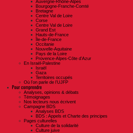
Auvergne-Rhône-Alpes
Bourgogne-Franche-Comté
Bretagne
Centre Val de Loire
Corse
Centre Val de Loire
Grand Est
Hauts-de-France
Île-de-France
Occitanie
Nouvelle-Aquitaine
Pays de la Loire
Provence-Alpes-Côte d'Azur
En Israël-Palestine
Israël
Gaza
Territoires occupés
Où l'on parle de l'UJFP
Pour comprendre
Analyses, opinions & débats
Témoignages
Nos lecteurs nous écrivent
Campagne BDS
Analyses BDS
BDS : Appels et Charte des principes
Pages culturelles
Culture de la solidarité
Culture juive