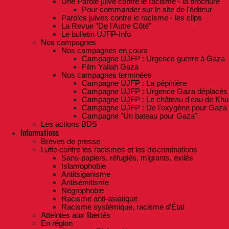
Une Parole juive contre le racisme - la brochure
Pour commander sur le site de l'éditeur
Paroles juives contre le racisme - les clips
La Revue "De l'Autre Côté"
Le bulletin UJFP-Info
Nos campagnes
Nos campagnes en cours
Campagne UJFP : Urgence guerre à Gaza
Film Yallah Gaza
Nos campagnes terminées
Campagne UJFP : La pépinière
Campagne UJFP : Urgence Gaza déplacés
Campagne UJFP : Le château d'eau de Khu
Campagne UJFP : De l'oxygène pour Gaza
Campagne "Un bateau pour Gaza"
Les actions BDS
Informations
Brèves de presse
Lutte contre les racismes et les discriminations
Sans-papiers, réfugiés, migrants, exilés
Islamophobie
Antitsiganisme
Antisémitisme
Négrophobie
Racisme anti-asiatique
Racisme systémique, racisme d'État
Atteintes aux libertés
En région