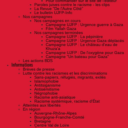
Pour commander sur le site de l'éditeur
Paroles juives contre le racisme - les clips
La Revue "De l'Autre Côté"
Le bulletin UJFP-Info
Nos campagnes
Nos campagnes en cours
Campagne UJFP : Urgence guerre à Gaza
Film Yallah Gaza
Nos campagnes terminées
Campagne UJFP : La pépinière
Campagne UJFP : Urgence Gaza déplacés
Campagne UJFP : Le château d'eau de
Khuza'a
Campagne UJFP : De l'oxygène pour Gaza
Campagne "Un bateau pour Gaza"
Les actions BDS
Informations
Brèves de presse
Lutte contre les racismes et les discriminations
Sans-papiers, réfugiés, migrants, exilés
Islamophobie
Antitsiganisme
Antisémitisme
Négrophobie
Racisme anti-asiatique
Racisme systémique, racisme d'État
Atteintes aux libertés
En région
Auvergne-Rhône-Alpes
Bourgogne-Franche-Comté
Bretagne
Centre Val de Loire