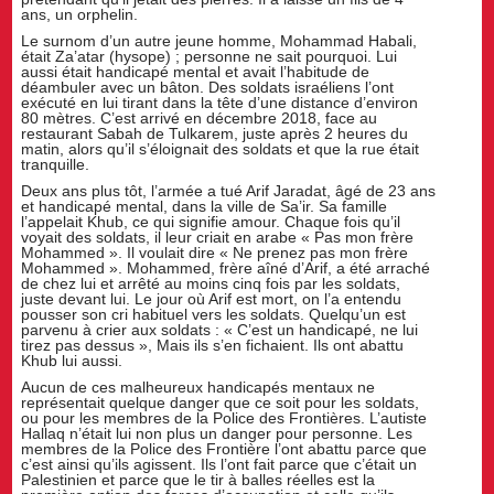
ans, un orphelin.
Le surnom d’un autre jeune homme, Mohammad Habali,
était Za’atar (hysope) ; personne ne sait pourquoi. Lui
aussi était handicapé mental et avait l’habitude de
déambuler avec un bâton. Des soldats israéliens l’ont
exécuté en lui tirant dans la tête d’une distance d’environ
80 mètres. C’est arrivé en décembre 2018, face au
restaurant Sabah de Tulkarem, juste après 2 heures du
matin, alors qu’il s’éloignait des soldats et que la rue était
tranquille.
Deux ans plus tôt, l’armée a tué Arif Jaradat, âgé de 23 ans
et handicapé mental, dans la ville de Sa’ir. Sa famille
l’appelait Khub, ce qui signifie amour. Chaque fois qu’il
voyait des soldats, il leur criait en arabe « Pas mon frère
Mohammed ». Il voulait dire « Ne prenez pas mon frère
Mohammed ». Mohammed, frère aîné d’Arif, a été arraché
de chez lui et arrêté au moins cinq fois par les soldats,
juste devant lui. Le jour où Arif est mort, on l’a entendu
pousser son cri habituel vers les soldats. Quelqu’un est
parvenu à crier aux soldats : « C’est un handicapé, ne lui
tirez pas dessus », Mais ils s’en fichaient. Ils ont abattu
Khub lui aussi.
Aucun de ces malheureux handicapés mentaux ne
représentait quelque danger que ce soit pour les soldats,
ou pour les membres de la Police des Frontières. L’autiste
Hallaq n’était lui non plus un danger pour personne. Les
membres de la Police des Frontière l’ont abattu parce que
c’est ainsi qu’ils agissent. Ils l’ont fait parce que c’était un
Palestinien et parce que le tir à balles réelles est la