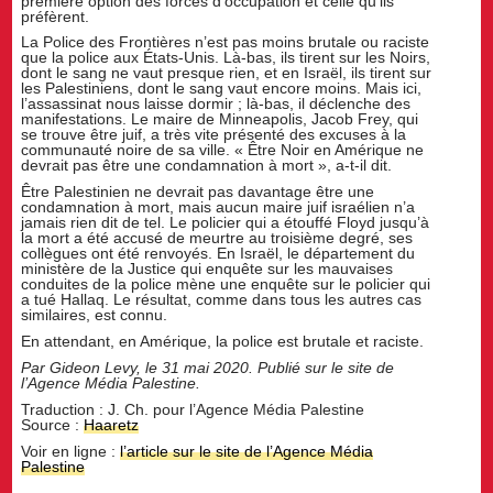
première option des forces d’occupation et celle qu’ils
préfèrent.
La Police des Frontières n’est pas moins brutale ou raciste
que la police aux États-Unis. Là-bas, ils tirent sur les Noirs,
dont le sang ne vaut presque rien, et en Israël, ils tirent sur
les Palestiniens, dont le sang vaut encore moins. Mais ici,
l’assassinat nous laisse dormir ; là-bas, il déclenche des
manifestations. Le maire de Minneapolis, Jacob Frey, qui
se trouve être juif, a très vite présenté des excuses à la
communauté noire de sa ville. « Être Noir en Amérique ne
devrait pas être une condamnation à mort », a-t-il dit.
Être Palestinien ne devrait pas davantage être une
condamnation à mort, mais aucun maire juif israélien n’a
jamais rien dit de tel. Le policier qui a étouffé Floyd jusqu’à
la mort a été accusé de meurtre au troisième degré, ses
collègues ont été renvoyés. En Israël, le département du
ministère de la Justice qui enquête sur les mauvaises
conduites de la police mène une enquête sur le policier qui
a tué Hallaq. Le résultat, comme dans tous les autres cas
similaires, est connu.
En attendant, en Amérique, la police est brutale et raciste.
Par Gideon Levy, le 31 mai 2020. Publié sur le site de
l’Agence Média Palestine.
Traduction : J. Ch. pour l’Agence Média Palestine
Source :
Haaretz
Voir en ligne :
l’article sur le site de l’Agence Média
Palestine