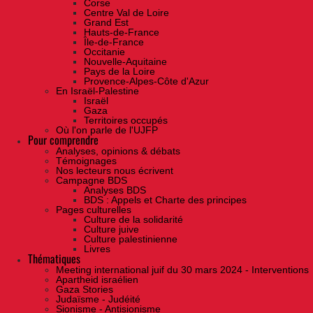
Corse
Centre Val de Loire
Grand Est
Hauts-de-France
Île-de-France
Occitanie
Nouvelle-Aquitaine
Pays de la Loire
Provence-Alpes-Côte d'Azur
En Israël-Palestine
Israël
Gaza
Territoires occupés
Où l'on parle de l'UJFP
Pour comprendre
Analyses, opinions & débats
Témoignages
Nos lecteurs nous écrivent
Campagne BDS
Analyses BDS
BDS : Appels et Charte des principes
Pages culturelles
Culture de la solidarité
Culture juive
Culture palestinienne
Livres
Thématiques
Meeting international juif du 30 mars 2024 - Interventions
Apartheid israélien
Gaza Stories
Judaïsme - Judéité
Sionisme - Antisionisme