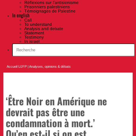
Réflexions sur l’antisionisme
Prisonniers palestiniens
Témoignages de Palestine
In english
Call
To understand
Analysis and debate
Statement
Testimony
In israel
Accueil UJFP
|
Analyses, opinions & débats
‘Être Noir en Amérique ne
devrait pas être une
condamnation à mort.’
Qu’en est-il si on est