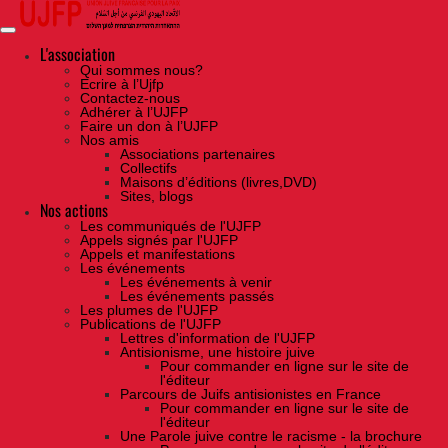
Skip
to
the
content
L'association
Qui sommes nous?
Ecrire à l’Ujfp
Contactez-nous
Adhérer à l’UJFP
Faire un don à l’UJFP
Nos amis
Associations partenaires
Collectifs
Maisons d’éditions (livres,DVD)
Sites, blogs
Nos actions
Les communiqués de l'UJFP
Appels signés par l'UJFP
Appels et manifestations
Les événements
Les événements à venir
Les événements passés
Les plumes de l'UJFP
Publications de l'UJFP
Lettres d'information de l'UJFP
Antisionisme, une histoire juive
Pour commander en ligne sur le site de
l'éditeur
Parcours de Juifs antisionistes en France
Pour commander en ligne sur le site de
l'éditeur
Une Parole juive contre le racisme - la brochure