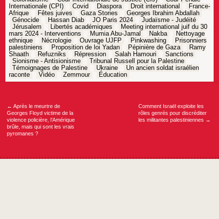
Internationale (CPI)
Covid
Diaspora
Droit international
France-
Afrique
Fêtes juives
Gaza Stories
Georges Ibrahim Abdallah
Génocide
Hassan Diab
JO Paris 2024
Judaïsme - Judéité
Jérusalem
Libertés académiques
Meeting international juif du 30
mars 2024 - Interventions
Mumia Abu-Jamal
Nakba
Nettoyage
ethnique
Nécrologie
Ouvrage UJFP
Pinkwashing
Prisonniers
palestiniens
Proposition de loi Yadan
Pépinière de Gaza
Ramy
Shaath
Refuzniks
Répression
Salah Hamouri
Sanctions
Sionisme - Antisionisme
Tribunal Russell pour la Palestine
Témoignages de Palestine
Ukraine
Un ancien soldat israélien
raconte
Vidéo
Zemmour
Éducation
Navigation
de
l’article
←
Après le meurtre de
Comment Israël exploite les
Georges Floyd victime de la
rôles genrés pour discréditer
violence policière, l’Amérique
les militantes palestiniennes
→
brûle, mais qui sont les vrais
pyromanes ?