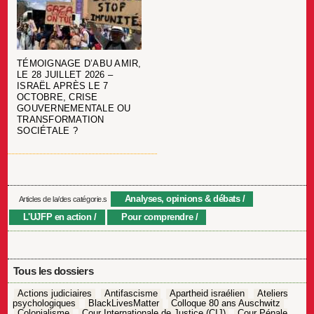
TÉMOIGNAGE D’ABU AMIR,
LE 28 JUILLET 2026 –
ISRAËL APRÈS LE 7
OCTOBRE, CRISE
GOUVERNEMENTALE OU
TRANSFORMATION
SOCIÉTALE ?
Analyses, opinions & débats
Articles de la/des catégorie.s
L'UJFP en action
Pour comprendre
Tous les dossiers
Actions judiciaires
Antifascisme
Apartheid israélien
Ateliers
psychologiques
BlackLivesMatter
Colloque 80 ans Auschwitz
Colonialisme
Cour Internationale de Justice (CIJ)
Cour Pénale