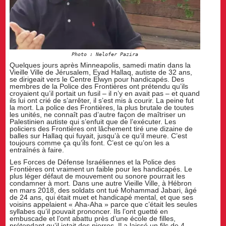
Photo : Nelofer Pazira
Quelques jours après Minneapolis, samedi matin dans la
Vieille Ville de Jérusalem, Eyad Hallaq, autiste de 32 ans,
se dirigeait vers le Centre Elwyn pour handicapés. Des
membres de la Police des Frontières ont prétendu qu’ils
croyaient qu’il portait un fusil – il n’y en avait pas – et quand
ils lui ont crié de s’arrêter, il s’est mis à courir. La peine fut
la mort. La police des Frontières, la plus brutale de toutes
les unités, ne connaît pas d’autre façon de maîtriser un
Palestinien autiste qui s’enfuit que de l’exécuter. Les
policiers des Frontières ont lâchement tiré une dizaine de
balles sur Hallaq qui fuyait, jusqu’à ce qu’il meure. C’est
toujours comme ça qu’ils font. C’est ce qu’on les a
entraînés à faire.
Les Forces de Défense Israéliennes et la Police des
Frontières ont vraiment un faible pour les handicapés. Le
plus léger défaut de mouvement ou sonore pourrait les
condamner à mort. Dans une autre Vieille Ville, à Hébron
en mars 2018, des soldats ont tué Mohammad Jabari, âgé
de 24 ans, qui était muet et handicapé mental, et que ses
voisins appelaient « Aha-Aha » parce que c’était les seules
syllabes qu’il pouvait prononcer. Ils l’ont guetté en
embuscade et l’ont abattu près d’une école de filles,
prétendant qu’il jetait des pierres. Il a laissé un fils de 4