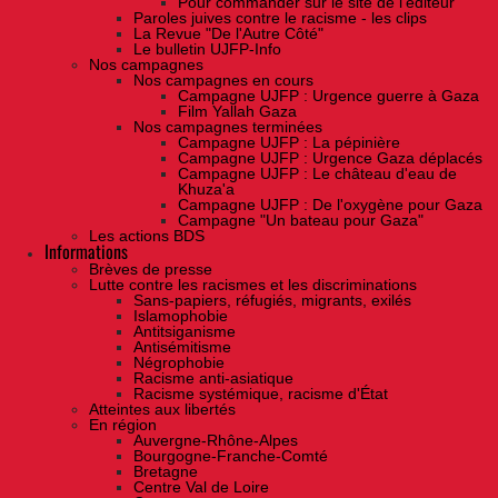
Pour commander sur le site de l'éditeur
Paroles juives contre le racisme - les clips
La Revue "De l'Autre Côté"
Le bulletin UJFP-Info
Nos campagnes
Nos campagnes en cours
Campagne UJFP : Urgence guerre à Gaza
Film Yallah Gaza
Nos campagnes terminées
Campagne UJFP : La pépinière
Campagne UJFP : Urgence Gaza déplacés
Campagne UJFP : Le château d'eau de
Khuza'a
Campagne UJFP : De l'oxygène pour Gaza
Campagne "Un bateau pour Gaza"
Les actions BDS
Informations
Brèves de presse
Lutte contre les racismes et les discriminations
Sans-papiers, réfugiés, migrants, exilés
Islamophobie
Antitsiganisme
Antisémitisme
Négrophobie
Racisme anti-asiatique
Racisme systémique, racisme d'État
Atteintes aux libertés
En région
Auvergne-Rhône-Alpes
Bourgogne-Franche-Comté
Bretagne
Centre Val de Loire