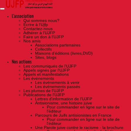
Skip
to
the
content
L'association
Qui sommes nous?
Ecrire à l’Ujfp
Contactez-nous
Adhérer à l’UJFP
Faire un don à l’UJFP
Nos amis
Associations partenaires
Collectifs
Maisons d’éditions (livres,DVD)
Sites, blogs
Nos actions
Les communiqués de l'UJFP
Appels signés par l'UJFP
Appels et manifestations
Les événements
Les événements à venir
Les événements passés
Les plumes de l'UJFP
Publications de l'UJFP
Lettres d'information de l'UJFP
Antisionisme, une histoire juive
Pour commander en ligne sur le site de
l'éditeur
Parcours de Juifs antisionistes en France
Pour commander en ligne sur le site de
l'éditeur
Une Parole juive contre le racisme - la brochure