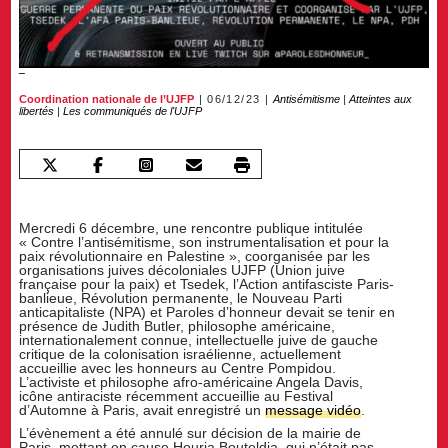
Coordination nationale de l’UJFP
06/12/23
Antisémitisme
|
Atteintes aux
libertés
|
Les communiqués de l'UJFP
Mercredi 6 décembre, une rencontre publique intitulée
« Contre l’antisémitisme, son instrumentalisation et pour la
paix révolutionnaire en Palestine », coorganisée par les
organisations juives décoloniales UJFP (Union juive
française pour la paix) et Tsedek, l’Action antifasciste Paris-
banlieue, Révolution permanente, le Nouveau Parti
anticapitaliste (NPA) et Paroles d’honneur devait se tenir en
présence de Judith Butler, philosophe américaine,
internationalement connue, intellectuelle juive de gauche
critique de la colonisation israélienne, actuellement
accueillie avec les honneurs au Centre Pompidou.
L’activiste et philosophe afro-américaine Angela Davis,
icône antiraciste récemment accueillie au Festival
d’Automne à Paris, avait enregistré un
message vidéo
.
L’évènement a été annulé sur décision de la mairie de
Paris, mettant en cause Houria Bouteldja, qui n’était pas