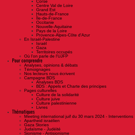
Corse
Centre Val de Loire
Grand Est
Hauts-de-France
Île-de-France
Occitanie
Nouvelle-Aquitaine
Pays de la Loire
Provence-Alpes-Côte d'Azur
En Israël-Palestine
Israël
Gaza
Territoires occupés
Où l'on parle de l'UJFP
Pour comprendre
Analyses, opinions & débats
Témoignages
Nos lecteurs nous écrivent
Campagne BDS
Analyses BDS
BDS : Appels et Charte des principes
Pages culturelles
Culture de la solidarité
Culture juive
Culture palestinienne
Livres
Thématiques
Meeting international juif du 30 mars 2024 - Interventions
Apartheid israélien
Gaza Stories
Judaïsme - Judéité
Sionisme - Antisionisme