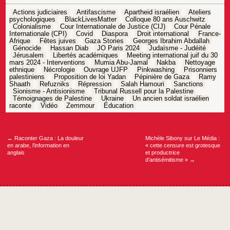
Actions judiciaires
Antifascisme
Apartheid israélien
Ateliers
psychologiques
BlackLivesMatter
Colloque 80 ans Auschwitz
Colonialisme
Cour Internationale de Justice (CIJ)
Cour Pénale
Internationale (CPI)
Covid
Diaspora
Droit international
France-
Afrique
Fêtes juives
Gaza Stories
Georges Ibrahim Abdallah
Génocide
Hassan Diab
JO Paris 2024
Judaïsme - Judéité
Jérusalem
Libertés académiques
Meeting international juif du 30
mars 2024 - Interventions
Mumia Abu-Jamal
Nakba
Nettoyage
ethnique
Nécrologie
Ouvrage UJFP
Pinkwashing
Prisonniers
palestiniens
Proposition de loi Yadan
Pépinière de Gaza
Ramy
Shaath
Refuzniks
Répression
Salah Hamouri
Sanctions
Sionisme - Antisionisme
Tribunal Russell pour la Palestine
Témoignages de Palestine
Ukraine
Un ancien soldat israélien
raconte
Vidéo
Zemmour
Éducation
Navigation
de
l’article
←
Raconter Gaza : La douleur
Michèle Sibony sur Le Média :
en arabe, l’information en
« cette censure est grotesque
anglais
et productrice
d’antisémitisme »
→