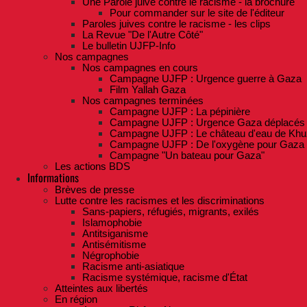
Une Parole juive contre le racisme - la brochure
Pour commander sur le site de l'éditeur
Paroles juives contre le racisme - les clips
La Revue "De l'Autre Côté"
Le bulletin UJFP-Info
Nos campagnes
Nos campagnes en cours
Campagne UJFP : Urgence guerre à Gaza
Film Yallah Gaza
Nos campagnes terminées
Campagne UJFP : La pépinière
Campagne UJFP : Urgence Gaza déplacés
Campagne UJFP : Le château d'eau de Khu
Campagne UJFP : De l'oxygène pour Gaza
Campagne "Un bateau pour Gaza"
Les actions BDS
Informations
Brèves de presse
Lutte contre les racismes et les discriminations
Sans-papiers, réfugiés, migrants, exilés
Islamophobie
Antitsiganisme
Antisémitisme
Négrophobie
Racisme anti-asiatique
Racisme systémique, racisme d'État
Atteintes aux libertés
En région