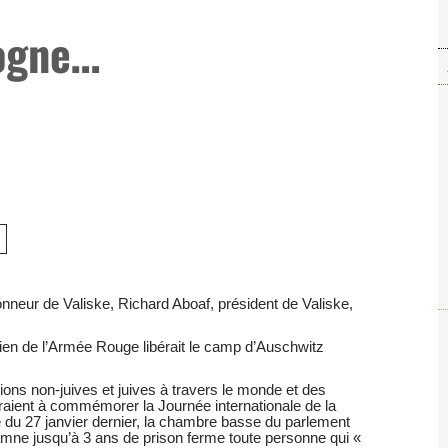
logne…
neur de Valiske, Richard Aboaf, président de Valiske,
inien de l’Armée Rouge libérait le camp d’Auschwitz
ns non-juives et juives à travers le monde et des
araient à commémorer la Journée internationale de la
 du 27 janvier dernier, la chambre basse du parlement
damne jusqu’à 3 ans de prison ferme toute personne qui «