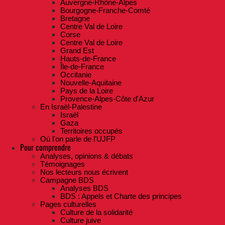
Auvergne-Rhône-Alpes
Bourgogne-Franche-Comté
Bretagne
Centre Val de Loire
Corse
Centre Val de Loire
Grand Est
Hauts-de-France
Île-de-France
Occitanie
Nouvelle-Aquitaine
Pays de la Loire
Provence-Alpes-Côte d'Azur
En Israël-Palestine
Israël
Gaza
Territoires occupés
Où l'on parle de l'UJFP
Pour comprendre
Analyses, opinions & débats
Témoignages
Nos lecteurs nous écrivent
Campagne BDS
Analyses BDS
BDS : Appels et Charte des principes
Pages culturelles
Culture de la solidarité
Culture juive