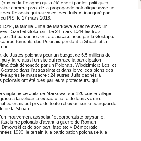
(sud de la Pologne) qui a été choisi par les politiques
lonaise comme pivot de la propagande patriotique avec un
des Polonais qui sauvaient des Juifs ») inauguré par
 du PIS, le 17 mars 2016.
emps 1944, la famille Ulma de Markowa a caché avec un
ives : Szall et Goldman. Le 24 mars 1944 les trois
), soit 16 personnes ont été assassinées par la Gestapo.
 comportements des Polonais pendant la Shoah et la
ourt.
 de Justes polonais pour un budget de 6,5 millions de
 pu y faire aussi un site qui retrace la participation
Ulma était dénoncée par un Polonais, Wlodzimierz Les, et
la Gestapo dans l’assassinat et dans le vol des biens des
arrivé après le massacre : 24 autres Juifs cachés à
polonais ont été tués par leurs protecteurs, qui
.
vingtaine de Juifs de Markowa, sur 120 que le village
âce à la solidarité extraordinaire de leurs voisins
 polonais est privé de toute réflexion sur le pourquoi de
le de la Shoah.
e d’un mouvement associatif et corporatiste paysan et
 fascisme polonais d’avant la guerre de Roman
e Dmowski et de son parti fasciste « Démocratie
nées 1930, le terrain à la participation polonaise à la