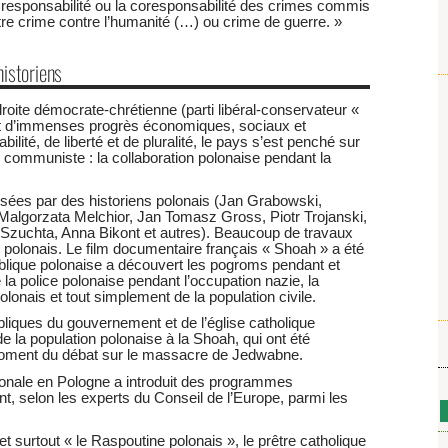
 la responsabilité ou la coresponsabilité des crimes commis
utre crime contre l’humanité (…) ou crime de guerre. »
historiens
oite démocrate-chrétienne (parti libéral-conservateur «
ait d’immenses progrès économiques, sociaux et
bilité, de liberté et de pluralité, le pays s’est penché sur
de communiste : la collaboration polonaise pendant la
isées par des historiens polonais (Jan Grabowski,
Malgorzata Melchior, Jan Tomasz Gross, Piotr Trojanski,
Szuchta, Anna Bikont et autres). Beaucoup de travaux
en polonais. Le film documentaire français « Shoah » a été
ublique polonaise a découvert les pogroms pendant et
la police polonaise pendant l’occupation nazie, la
lonais et tout simplement de la population civile.
bliques du gouvernement et de l’église catholique
de la population polonaise à la Shoah, qui ont été
u moment du débat sur le massacre de Jedwabne.
tionale en Pologne a introduit des programmes
t, selon les experts du Conseil de l’Europe, parmi les
 surtout « le Raspoutine polonais », le prêtre catholique