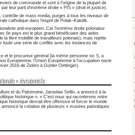
eviers de commande et sont à l’origine de la plupart de
ar leur parti d’extrême droite « PIS » (droit et justice).
ie, contrôle de mass media, purges à tous les niveaux de
orale catholique dans l’esprit de Polak–Katolik.
ionaliste anti-européen. Car l’extrême droite polonaise
 (le pays est le plus grand bénéficiaire des aides
la libre mobilité de travailleurs polonais), mais rejette
 toute une série de conflits avec les instances de
ice et le procureur général (la même personne sic !), a
ion Européenne, l’Union Européenne à l’occupation nazie
anvier 2016 de Ziobro à Günter Oettinger).
tionale » révisionniste
ulture et du Patrimoine, Jarosław Sellin, a annoncé à la
litique historique ». « C’est nous qui raconterons notre
itique historique devrait être offensive et forcer le monde
a annoncé la création de plusieurs « musées patriotiques