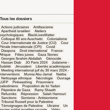
Tous les dossiers
Actions judiciaires
Antifascisme
Apartheid israélien
Ateliers
psychologiques
BlackLivesMatter
Colloque 80 ans Auschwitz
Colonialisme
Cour Internationale de Justice (CIJ)
Cour
Pénale Internationale (CPI)
Covid
Diaspora
Droit international
France-
Afrique
Fêtes juives
Gaza Stories
Georges Ibrahim Abdallah
Génocide
Hassan Diab
JO Paris 2024
Judaïsme -
Judéité
Jérusalem
Libertés académiques
Meeting international juif du 30 mars 2024 -
Interventions
Mumia Abu-Jamal
Nakba
Nettoyage ethnique
Nécrologie
Ouvrage
UJFP
Pinkwashing
Prisonniers
palestiniens
Proposition de loi Yadan
Pépinière de Gaza
Ramy Shaath
Refuzniks
Répression
Salah Hamouri
Sanctions
Sionisme - Antisionisme
Tribunal Russell pour la Palestine
Témoignages de Palestine
Ukraine
Un
ancien soldat israélien raconte
Vidéo