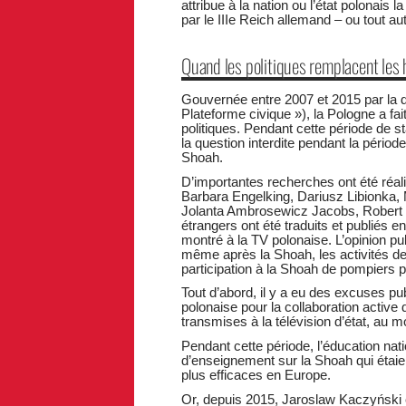
attribue à la nation ou l’état polonais
par le IIIe Reich allemand – ou tout a
Quand les politiques remplacent les 
Gouvernée entre 2007 et 2015 par la dr
Plateforme civique »), la Pologne a f
politiques. Pendant cette période de sta
la question interdite pendant la pério
Shoah.
D’importantes recherches ont été réal
Barbara Engelking, Dariusz Libionka, 
Jolanta Ambrosewicz Jacobs, Robert 
étrangers ont été traduits et publiés 
montré à la TV polonaise. L’opinion p
même après la Shoah, les activités de 
participation à la Shoah de pompiers po
Tout d’abord, il y a eu des excuses pu
polonaise pour la collaboration active 
transmises à la télévision d’état, a
Pendant cette période, l’éducation na
d’enseignement sur la Shoah qui étaien
plus efficaces en Europe.
Or, depuis 2015, Jaroslaw Kaczyński et