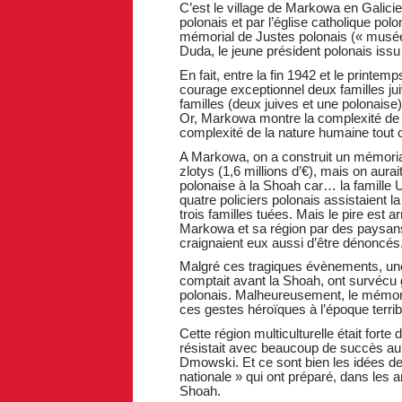
C’est le village de Markowa en Galicie 
polonais et par l’église catholique po
mémorial de Justes polonais (« musée 
Duda, le jeune président polonais issu
En fait, entre la fin 1942 et le print
courage exceptionnel deux familles ju
familles (deux juives et une polonaise
Or, Markowa montre la complexité de
complexité de la nature humaine tout c
A Markowa, on a construit un mémorial
zlotys (1,6 millions d’€), mais on aurait
polonaise à la Shoah car… la famille 
quatre policiers polonais assistaient 
trois familles tuées. Mais le pire est 
Markowa et sa région par des paysans 
craignaient eux aussi d’être dénoncés
Malgré ces tragiques évènements, une 
comptait avant la Shoah, ont survécu gr
polonais. Malheureusement, le mémorial
ces gestes héroïques à l’époque terrib
Cette région multiculturelle était fort
résistait avec beaucoup de succès au
Dmowski. Et ce sont bien les idées d
nationale » qui ont préparé, dans les an
Shoah.