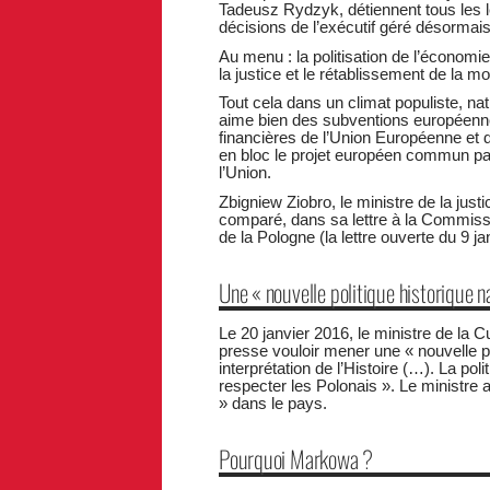
Tadeusz Rydzyk, détiennent tous les l
décisions de l’exécutif géré désormais p
Au menu : la politisation de l’économ
la justice et le rétablissement de la m
Tout cela dans un climat populiste, nat
aime bien des subventions européennes
financières de l’Union Européenne et de 
en bloc le projet européen commun par
l’Union.
Zbigniew Ziobro, le ministre de la just
comparé, dans sa lettre à la Commiss
de la Pologne (la lettre ouverte du 9 j
Une « nouvelle politique historique na
Le 20 janvier 2016, le ministre de la C
presse vouloir mener une « nouvelle po
interprétation de l’Histoire (…). La pol
respecter les Polonais ». Le ministre 
» dans le pays.
Pourquoi Markowa ?