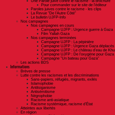
Une Parole juive contre le racisme - la brochure
Pour commander sur le site de l'éditeur
Paroles juives contre le racisme - les clips
La Revue "De l'Autre Côté"
Le bulletin UJFP-Info
Nos campagnes
Nos campagnes en cours
Campagne UJFP : Urgence guerre à Gaza
Film Yallah Gaza
Nos campagnes terminées
Campagne UJFP : La pépinière
Campagne UJFP : Urgence Gaza déplacés
Campagne UJFP : Le château d'eau de Khu
Campagne UJFP : De l'oxygène pour Gaza
Campagne "Un bateau pour Gaza"
Les actions BDS
Informations
Brèves de presse
Lutte contre les racismes et les discriminations
Sans-papiers, réfugiés, migrants, exilés
Islamophobie
Antitsiganisme
Antisémitisme
Négrophobie
Racisme anti-asiatique
Racisme systémique, racisme d'État
Atteintes aux libertés
En région