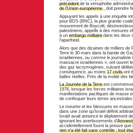
précédent
de la xénophobe administra
de l’Union européenne
, doit prendre fi
Appuyant les appels à une enquête inte
pour BDS (BNC), la plus grande coalitio
mouvement de Boycott, désinvestiss
palestiniens, appelle à des mesures ef
à un
embargo militaire
dans les deux 
l’apartheid.
Alors que des dizaines de milliers de 
Terre le 30 mars dans la bande de Gaz
israéliennes, ou comme le journaliste
massacre israéliennes », ont ouvert le
des gaz lacrymogènes, suivant délibér
conséquence, au moins
17 civils
ont 
balles réelles. Près de la moitié des 
La Journée de la Terre
est commémorée
1976, lorsque les forces militaires isr
manifestations pacifiques de masse en 
de confisquer leurs terres ancestrales
Le meurtre et les blessures en masse
dans une zone qu’Israël définit arbit
Israël avait annoncé le déploiement de
ignorant les avertissements d’
Amnesty
accidentellement fourni la preuve que
rien n’a été fait sans contrôle ; tout 