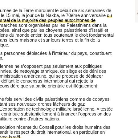
ournée de la Terre marquent le début de six semaines de
t le 15 mai, le jour de la Nakba, le 70ème anniversaire
du
sraël de la majorité des peuples autochtones de
 marches sont organisées par les Palestiniens dans la
es, ainsi que par les citoyens palestiniens d’Israël et
ens du monde entier, tous soutenant le droit fondamental
ans leurs maisons et sur leurs terres et la fin de la
ique.
es personnes déplacées à l’intérieur du pays, constituent
n.
niennes ne s’opposent pas seulement aux politiques
cennies, de nettoyage ethnique, de siège et de déni des
administration américaine, qui se propose de déplacer
fiant le consensus international qui rejette la
 considère que sa partie orientale est illégalement
une fois servi des civils palestiniens comme de cobayes
stant ses nouveaux drones lâcheurs de gaz
exportation de technologie militaire israélienne, « testée
s, contribue substantiellement à financer l’oppression des
ilitaire contre d’autres nations.
solution récente du Conseil pour les droits humains des
tir le respect du droit international, en particulier en
vec Israël
.