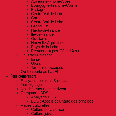
Auvergne-Rhône-Alpes
Bourgogne-Franche-Comté
Bretagne
Centre Val de Loire
Corse
Centre Val de Loire
Grand Est
Hauts-de-France
Île-de-France
Occitanie
Nouvelle-Aquitaine
Pays de la Loire
Provence-Alpes-Côte d'Azur
En Israël-Palestine
Israël
Gaza
Territoires occupés
Où l'on parle de l'UJFP
Pour comprendre
Analyses, opinions & débats
Témoignages
Nos lecteurs nous écrivent
Campagne BDS
Analyses BDS
BDS : Appels et Charte des principes
Pages culturelles
Culture de la solidarité
Culture juive