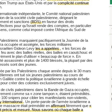
tion Trump aux États-Unis et par la
complicité continue
n.
rnationale indépendante, le Comité national palestinien
n de la société civile palestinienne, dirigeant le
ement et sanctions
(BDS)
en faveur des droits
fectives pour qu’Israël rende des comptes, en particulier
sens, comme celui imposé contre l’Afrique du Sud de
Palestiniens marquaient pacifiquement la Journée de la
a occupée et assiégée, les forces militaires
 israélien Gideon Levy
les a appelées
, « les forces de
 feu avec des balles réelles, des balles en caoutchouc et
ément le plan d’utiliser « beaucoup de force ». En
été assassinés et plus de 1400 blessés, la plupart par des
blessés sont des jeunes.
 par les Palestiniens chaque année depuis le 30 mars
aéliennes ont tué six jeunes palestiniens au cours de
Galilée contre la politique israélienne à grande échelle
 pour créer des colonies exclusivement juives.
 de civils palestiniens dans la Bande de Gaza occupée,
rairement comme sa « zone tampon », étaient prémédités.
 100 snipers pour cibler les manifestants non-violents,
 International
. Un porte-parole de l’armée israélienne a
 le massacre était prémédité en
affirmant
fièrement que
«
était précis et mesuré. Nous savons où chaque balle a