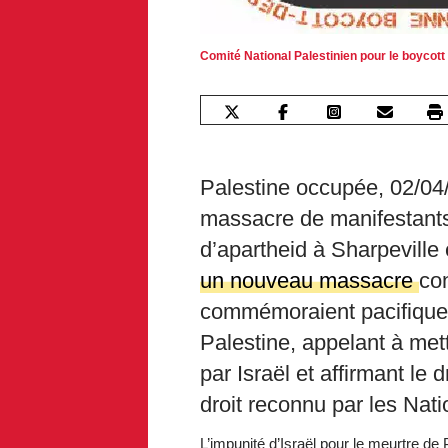
Comité National Palestinien pour le boycott
Palestine occupée, 02/04
massacre de manifestants 
d’apartheid à Sharpeville
un nouveau massacre
con
commémoraient pacifiquem
Palestine, appelant à met
par Israël et affirmant le 
droit reconnu par les Nat
L’impunité d’Israël pour le meurtre de