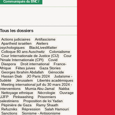
Communiqués du BNC
Tous les dossiers
Actions judiciaires
Antifascisme
Apartheid israélien
Ateliers
psychologiques
BlackLivesMatter
Colloque 80 ans Auschwitz
Colonialisme
Cour Internationale de Justice (CIJ)
Cour
Pénale Internationale (CPI)
Covid
Diaspora
Droit international
France-
Afrique
Fêtes juives
Gaza Stories
Georges Ibrahim Abdallah
Génocide
Hassan Diab
JO Paris 2024
Judaïsme -
Judéité
Jérusalem
Libertés académiques
Meeting international juif du 30 mars 2024 -
Interventions
Mumia Abu-Jamal
Nakba
Nettoyage ethnique
Nécrologie
Ouvrage
UJFP
Pinkwashing
Prisonniers
palestiniens
Proposition de loi Yadan
Pépinière de Gaza
Ramy Shaath
Refuzniks
Répression
Salah Hamouri
Sanctions
Sionisme - Antisionisme