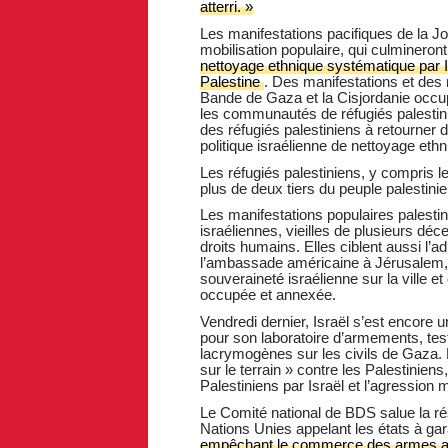
atterri. »
Les manifestations pacifiques de la J
mobilisation populaire, qui culmineron
nettoyage ethnique systématique par I
Palestine
. Des manifestations et des
Bande de Gaza et la Cisjordanie occupé
les communautés de réfugiés palestini
des réfugiés palestiniens à retourner d
politique israélienne de nettoyage ethn
Les réfugiés palestiniens, y compris l
plus de deux tiers du peuple palestinie
Les manifestations populaires palesti
israéliennes, vieilles de plusieurs dé
droits humains. Elles ciblent aussi l’
l’ambassade américaine à Jérusalem, dé
souveraineté israélienne sur la ville et
occupée et annexée.
Vendredi dernier, Israël s’est encore 
pour son laboratoire d’armements, te
lacrymogènes sur les civils de Gaza. L’
sur le terrain » contre les Palestinien
Palestiniens par Israël et l’agression m
Le Comité national de BDS salue la ré
Nations Unies appelant les états à garan
empêchant le commerce des armes a