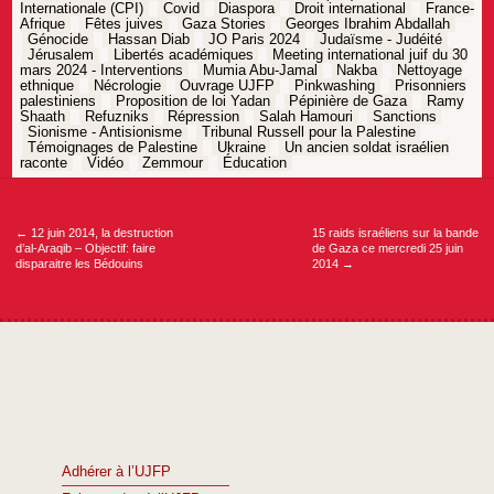
Internationale (CPI)
Covid
Diaspora
Droit international
France-
Afrique
Fêtes juives
Gaza Stories
Georges Ibrahim Abdallah
Génocide
Hassan Diab
JO Paris 2024
Judaïsme - Judéité
Jérusalem
Libertés académiques
Meeting international juif du 30
mars 2024 - Interventions
Mumia Abu-Jamal
Nakba
Nettoyage
ethnique
Nécrologie
Ouvrage UJFP
Pinkwashing
Prisonniers
palestiniens
Proposition de loi Yadan
Pépinière de Gaza
Ramy
Shaath
Refuzniks
Répression
Salah Hamouri
Sanctions
Sionisme - Antisionisme
Tribunal Russell pour la Palestine
Témoignages de Palestine
Ukraine
Un ancien soldat israélien
raconte
Vidéo
Zemmour
Éducation
Navigation
de
l’article
←
12 juin 2014, la destruction
15 raids israéliens sur la bande
d’al-Araqib – Objectif: faire
de Gaza ce mercredi 25 juin
disparaitre les Bédouins
2014
→
Adhérer à l’UJFP