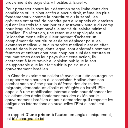
proviennent de pays dits « hostiles à Israël ».
Pour protester contre leur détention sans limite dans des
conditions où ils n’ont accès à aucun droit, même les plus
fondamentaux comme la nourriture ou la santé, les
grévistes ont arrêté de prendre part aux appels obligatoires
qui ont lieu trois fois par jour et aux travaux autour du camp
pour lesquels ils sont payés la moitié du salaire minimal
israélien. En rétorsion, une retenue est appliquée sur
l’allocation mensuelle qui leur permet d’acheter un
complément de nourriture et de se déplacer pour les
examens médicaux. Aucun service médical n’est en effet
assuré dans le camp, dans lequel sont enfermés hommes,
femmes et enfants dont beaucoup ont subi des tortures et
traumatismes dans leur pays.Avec cette action, ils
cherchent à faire savoir à l’opinion publique le sort
insupportable que leur fait subir la politique du
gouvernement israélien.
La Cimade exprime sa solidarité avec leur lutte courageuse
et apporte son soutien à l’association Hotline dans son
combat sans relâche pour la défense des droits des
migrants, demandeurs d’asile et réfugiés en Israël. Elle
appelle à une mobilisation internationale pour dénoncer les
violations des droits fondamentaux des exilés par le
gouvernement israélien et pour demander qu’il respecte les
obligations internationales auxquelles l’Etat d’Israël est
tenu.
Le rapport
D’une prison à l’autre
, en anglais uniquement,
est
téléchargeable ici