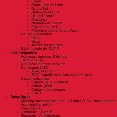
Corse
Centre Val de Loire
Grand Est
Hauts-de-France
Île-de-France
Occitanie
Nouvelle-Aquitaine
Pays de la Loire
Provence-Alpes-Côte d'Azur
En Israël-Palestine
Israël
Gaza
Territoires occupés
Où l'on parle de l'UJFP
Pour comprendre
Analyses, opinions & débats
Témoignages
Nos lecteurs nous écrivent
Campagne BDS
Analyses BDS
BDS : Appels et Charte des principes
Pages culturelles
Culture de la solidarité
Culture juive
Culture palestinienne
Livres
Thématiques
Meeting international juif du 30 mars 2024 - Interventions
Apartheid israélien
Gaza Stories
Judaïsme - Judéité
Sionisme - Antisionisme