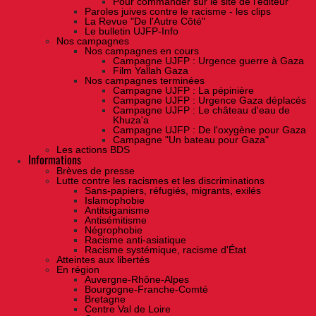
Pour commander sur le site de l'éditeur
Paroles juives contre le racisme - les clips
La Revue "De l'Autre Côté"
Le bulletin UJFP-Info
Nos campagnes
Nos campagnes en cours
Campagne UJFP : Urgence guerre à Gaza
Film Yallah Gaza
Nos campagnes terminées
Campagne UJFP : La pépinière
Campagne UJFP : Urgence Gaza déplacés
Campagne UJFP : Le château d'eau de
Khuza'a
Campagne UJFP : De l'oxygène pour Gaza
Campagne "Un bateau pour Gaza"
Les actions BDS
Informations
Brèves de presse
Lutte contre les racismes et les discriminations
Sans-papiers, réfugiés, migrants, exilés
Islamophobie
Antitsiganisme
Antisémitisme
Négrophobie
Racisme anti-asiatique
Racisme systémique, racisme d'État
Atteintes aux libertés
En région
Auvergne-Rhône-Alpes
Bourgogne-Franche-Comté
Bretagne
Centre Val de Loire