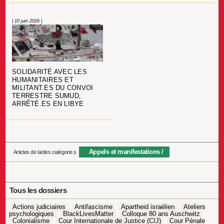
| 10 juin 2026 |
SOLIDARITÉ AVEC LES
HUMANITAIRES ET
MILITANT.ES DU CONVOI
TERRESTRE SUMUD,
ARRÊTÉ.ES EN LIBYE
Appels et manifestations
Articles de la/des catégorie.s
Tous les dossiers
Actions judiciaires
Antifascisme
Apartheid israélien
Ateliers
psychologiques
BlackLivesMatter
Colloque 80 ans Auschwitz
Colonialisme
Cour Internationale de Justice (CIJ)
Cour Pénale