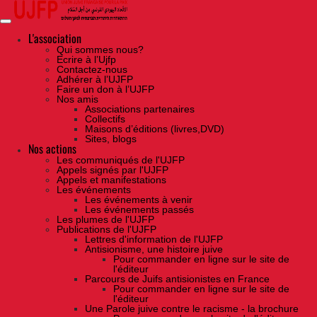
Skip
to
the
content
L'association
Qui sommes nous?
Ecrire à l’Ujfp
Contactez-nous
Adhérer à l’UJFP
Faire un don à l’UJFP
Nos amis
Associations partenaires
Collectifs
Maisons d’éditions (livres,DVD)
Sites, blogs
Nos actions
Les communiqués de l'UJFP
Appels signés par l'UJFP
Appels et manifestations
Les événements
Les événements à venir
Les événements passés
Les plumes de l'UJFP
Publications de l'UJFP
Lettres d'information de l'UJFP
Antisionisme, une histoire juive
Pour commander en ligne sur le site de
l'éditeur
Parcours de Juifs antisionistes en France
Pour commander en ligne sur le site de
l'éditeur
Une Parole juive contre le racisme - la brochure