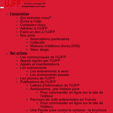
Skip
to
the
content
L'association
Qui sommes nous?
Ecrire à l’Ujfp
Contactez-nous
Adhérer à l’UJFP
Faire un don à l’UJFP
Nos amis
Associations partenaires
Collectifs
Maisons d’éditions (livres,DVD)
Sites, blogs
Nos actions
Les communiqués de l'UJFP
Appels signés par l'UJFP
Appels et manifestations
Les événements
Les événements à venir
Les événements passés
Les plumes de l'UJFP
Publications de l'UJFP
Lettres d'information de l'UJFP
Antisionisme, une histoire juive
Pour commander en ligne sur le site de
l'éditeur
Parcours de Juifs antisionistes en France
Pour commander en ligne sur le site de
l'éditeur
Une Parole juive contre le racisme - la brochure