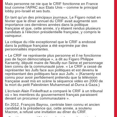
Mais personne ne nie que le CRIF fonctionne en France
tout comme l’AIPAC aux Etats Unis – comme le principal
lobby pro-Israël et ses buts.
En tant qu’un des principaux journaux, Le Figaro notait en
février que le dîner annuel du CRIF avait augmenté son
importance ces dernières années dans la politique
française et que, cette année, s’y étaient rendus plusieurs
candidats à l’élection présidentielle française, y compris le
vainqueur.
La critique du rôle exceptionnel que le CRIF a endossé
dans la politique française a été exprimée par des
personnalités importantes.
« Le CRIF ne représente plus personne et il ne fonctionne
pas de façon démocratique », a dit au Figaro Philippe
Karsenty, député maire de Neuilly-sur-Seine et personnage
bien connu de la communauté juive. « Le CRIF a cessé de
représenter les Juifs face aux politiques et est devenu le
représentant des politiques face aux Juifs. » (Karsenty est
connu pour avoir perfidement prétendu que la télévision
française avait mis en scène la séquence vidéo en 2000 de
la mort du petit Palestinien Muhammad al-Durra à Gaza.)
L’écrivain Alain Finikelfraut a comparé le CRIF à un tribunal
où « les membres du gouvernement français paraissent
devant un procureur communautaire ».
En 2012, François Bayrou, centriste bien connu et ancien
candidat à la présidence qui, cette année, a soutenu
Macron, a refusé une invitation au dîner du CRIF.