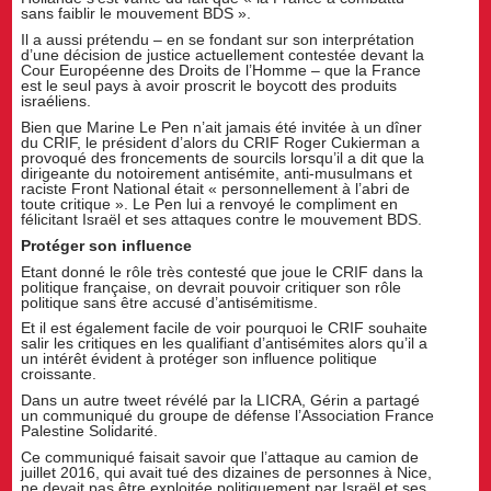
sans faiblir le mouvement BDS ».
Il a aussi prétendu – en se fondant sur son interprétation
d’une décision de justice actuellement contestée devant la
Cour Européenne des Droits de l’Homme – que la France
est le seul pays à avoir proscrit le boycott des produits
israéliens.
Bien que Marine Le Pen n’ait jamais été invitée à un dîner
du CRIF, le président d’alors du CRIF Roger Cukierman a
provoqué des froncements de sourcils lorsqu’il a dit que la
dirigeante du notoirement antisémite, anti-musulmans et
raciste Front National était « personnellement à l’abri de
toute critique ». Le Pen lui a renvoyé le compliment en
félicitant Israël et ses attaques contre le mouvement BDS.
Protéger son influence
Etant donné le rôle très contesté que joue le CRIF dans la
politique française, on devrait pouvoir critiquer son rôle
politique sans être accusé d’antisémitisme.
Et il est également facile de voir pourquoi le CRIF souhaite
salir les critiques en les qualifiant d’antisémites alors qu’il a
un intérêt évident à protéger son influence politique
croissante.
Dans un autre tweet révélé par la LICRA, Gérin a partagé
un communiqué du groupe de défense l’Association France
Palestine Solidarité.
Ce communiqué faisait savoir que l’attaque au camion de
juillet 2016, qui avait tué des dizaines de personnes à Nice,
ne devait pas être exploitée politiquement par Israël et ses