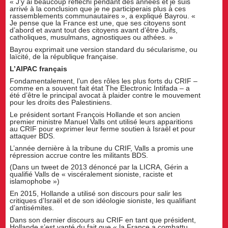
« J’y ai beaucoup réfléchi pendant des années et je suis
arrivé à la conclusion que je ne participerais plus à ces
rassemblements communautaires », a expliqué Bayrou. «
Je pense que la France est une, que ses citoyens sont
d’abord et avant tout des citoyens avant d’être Juifs,
catholiques, musulmans, agnostiques ou athées. »
Bayrou exprimait une version standard du sécularisme, ou
laïcité, de la république française.
L’AIPAC français
Fondamentalement, l’un des rôles les plus forts du CRIF –
comme en a souvent fait état The Electronic Intifada – a
été d’être le principal avocat à plaider contre le mouvement
pour les droits des Palestiniens.
Le président sortant François Hollande et son ancien
premier ministre Manuel Valls ont utilisé leurs apparitions
au CRIF pour exprimer leur ferme soutien à Israël et pour
attaquer BDS.
L’année dernière à la tribune du CRIF, Valls a promis une
répression accrue contre les militants BDS.
(Dans un tweet de 2013 dénoncé par la LICRA, Gérin a
qualifié Valls de « viscéralement sioniste, raciste et
islamophobe »)
En 2015, Hollande a utilisé son discours pour salir les
critiques d’Israël et de son idéologie sioniste, les qualifiant
d’antisémites.
Dans son dernier discours au CRIF en tant que président,
Hollande s’est vanté du fait que « la France a combattu