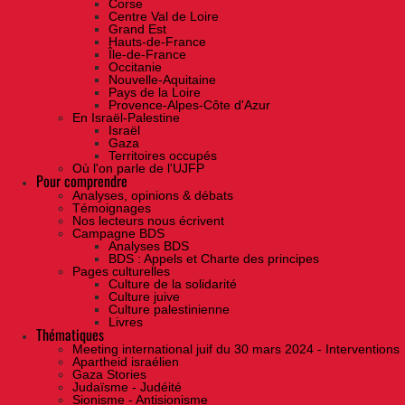
Corse
Centre Val de Loire
Grand Est
Hauts-de-France
Île-de-France
Occitanie
Nouvelle-Aquitaine
Pays de la Loire
Provence-Alpes-Côte d'Azur
En Israël-Palestine
Israël
Gaza
Territoires occupés
Où l'on parle de l'UJFP
Pour comprendre
Analyses, opinions & débats
Témoignages
Nos lecteurs nous écrivent
Campagne BDS
Analyses BDS
BDS : Appels et Charte des principes
Pages culturelles
Culture de la solidarité
Culture juive
Culture palestinienne
Livres
Thématiques
Meeting international juif du 30 mars 2024 - Interventions
Apartheid israélien
Gaza Stories
Judaïsme - Judéité
Sionisme - Antisionisme