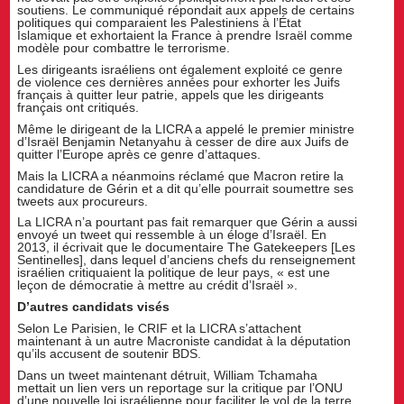
soutiens. Le communiqué répondait aux appels de certains
politiques qui comparaient les Palestiniens à l’État
Islamique et exhortaient la France à prendre Israël comme
modèle pour combattre le terrorisme.
Les dirigeants israéliens ont également exploité ce genre
de violence ces dernières années pour exhorter les Juifs
français à quitter leur patrie, appels que les dirigeants
français ont critiqués.
Même le dirigeant de la LICRA a appelé le premier ministre
d’Israël Benjamin Netanyahu à cesser de dire aux Juifs de
quitter l’Europe après ce genre d’attaques.
Mais la LICRA a néanmoins réclamé que Macron retire la
candidature de Gérin et a dit qu’elle pourrait soumettre ses
tweets aux procureurs.
La LICRA n’a pourtant pas fait remarquer que Gérin a aussi
envoyé un tweet qui ressemble à un éloge d’Israël. En
2013, il écrivait que le documentaire The Gatekeepers [Les
Sentinelles], dans lequel d’anciens chefs du renseignement
israélien critiquaient la politique de leur pays, « est une
leçon de démocratie à mettre au crédit d’Israël ».
D’autres candidats visés
Selon Le Parisien, le CRIF et la LICRA s’attachent
maintenant à un autre Macroniste candidat à la députation
qu’ils accusent de soutenir BDS.
Dans un tweet maintenant détruit, William Tchamaha
mettait un lien vers un reportage sur la critique par l’ONU
d’une nouvelle loi israélienne pour faciliter le vol de la terre