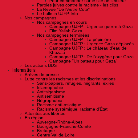
Pour commander sur le site de l'éditeur
Paroles juives contre le racisme - les clips
La Revue "De l'Autre Côté"
Le bulletin UJFP-Info
Nos campagnes
Nos campagnes en cours
Campagne UJFP : Urgence guerre à Gaza
Film Yallah Gaza
Nos campagnes terminées
Campagne UJFP : La pépinière
Campagne UJFP : Urgence Gaza déplacés
Campagne UJFP : Le château d'eau de
Khuza'a
Campagne UJFP : De l'oxygène pour Gaza
Campagne "Un bateau pour Gaza"
Les actions BDS
Informations
Brèves de presse
Lutte contre les racismes et les discriminations
Sans-papiers, réfugiés, migrants, exilés
Islamophobie
Antitsiganisme
Antisémitisme
Négrophobie
Racisme anti-asiatique
Racisme systémique, racisme d'État
Atteintes aux libertés
En région
Auvergne-Rhône-Alpes
Bourgogne-Franche-Comté
Bretagne
Centre Val de Loire