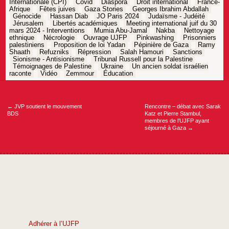
Internationale (CPI)
Covid
Diaspora
Droit international
France-
Afrique
Fêtes juives
Gaza Stories
Georges Ibrahim Abdallah
Génocide
Hassan Diab
JO Paris 2024
Judaïsme - Judéité
Jérusalem
Libertés académiques
Meeting international juif du 30
mars 2024 - Interventions
Mumia Abu-Jamal
Nakba
Nettoyage
ethnique
Nécrologie
Ouvrage UJFP
Pinkwashing
Prisonniers
palestiniens
Proposition de loi Yadan
Pépinière de Gaza
Ramy
Shaath
Refuzniks
Répression
Salah Hamouri
Sanctions
Sionisme - Antisionisme
Tribunal Russell pour la Palestine
Témoignages de Palestine
Ukraine
Un ancien soldat israélien
raconte
Vidéo
Zemmour
Éducation
Navigation
de
l’article
←
JVP soutient le mouvement
Rencontre – débat avec Sarak
BDS
Katz et Pierre Stambul,
membres de l’UJFP ayant
séjourné à Gaza
→
Adhérer à l’UJFP