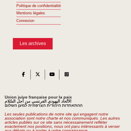
Politique de confidentialité
Mentions légales
Connexion
Les archives
Union juive française pour la paix
الاتّحاد اليهودي الفرنسي من أجل السّلام
ההתאחדות היהודית הצרפתית למען השלום
Les seules publications de notre site qui engagent notre
association sont notre charte et nos communiqués. Les autres
articles publiés sur ce site sans nécessairement refléter
exactement nos positions, nous ont paru intéressants à verser
aux débats ou à porter à votre connaissance.