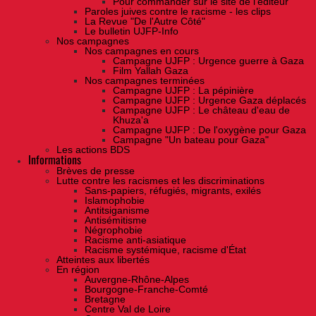
Pour commander sur le site de l'éditeur
Paroles juives contre le racisme - les clips
La Revue "De l'Autre Côté"
Le bulletin UJFP-Info
Nos campagnes
Nos campagnes en cours
Campagne UJFP : Urgence guerre à Gaza
Film Yallah Gaza
Nos campagnes terminées
Campagne UJFP : La pépinière
Campagne UJFP : Urgence Gaza déplacés
Campagne UJFP : Le château d'eau de
Khuza'a
Campagne UJFP : De l'oxygène pour Gaza
Campagne "Un bateau pour Gaza"
Les actions BDS
Informations
Brèves de presse
Lutte contre les racismes et les discriminations
Sans-papiers, réfugiés, migrants, exilés
Islamophobie
Antitsiganisme
Antisémitisme
Négrophobie
Racisme anti-asiatique
Racisme systémique, racisme d'État
Atteintes aux libertés
En région
Auvergne-Rhône-Alpes
Bourgogne-Franche-Comté
Bretagne
Centre Val de Loire