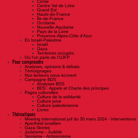
Corse
Centre Val de Loire
Grand Est
Hauts-de-France
Île-de-France
Occitanie
Nouvelle-Aquitaine
Pays de la Loire
Provence-Alpes-Côte d'Azur
En Israël-Palestine
Israël
Gaza
Territoires occupés
Où l'on parle de l'UJFP
Pour comprendre
Analyses, opinions & débats
Témoignages
Nos lecteurs nous écrivent
Campagne BDS
Analyses BDS
BDS : Appels et Charte des principes
Pages culturelles
Culture de la solidarité
Culture juive
Culture palestinienne
Livres
Thématiques
Meeting international juif du 30 mars 2024 - Interventions
Apartheid israélien
Gaza Stories
Judaïsme - Judéité
Sionisme - Antisionisme