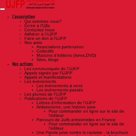
Skip
to
the
content
L'association
Qui sommes nous?
Ecrire à l’Ujfp
Contactez-nous
Adhérer à l’UJFP
Faire un don à l’UJFP
Nos amis
Associations partenaires
Collectifs
Maisons d’éditions (livres,DVD)
Sites, blogs
Nos actions
Les communiqués de l'UJFP
Appels signés par l'UJFP
Appels et manifestations
Les événements
Les événements à venir
Les événements passés
Les plumes de l'UJFP
Publications de l'UJFP
Lettres d'information de l'UJFP
Antisionisme, une histoire juive
Pour commander en ligne sur le site de
l'éditeur
Parcours de Juifs antisionistes en France
Pour commander en ligne sur le site de
l'éditeur
Une Parole juive contre le racisme - la brochure