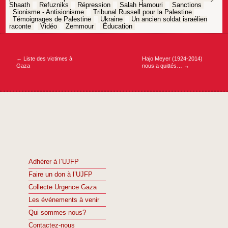
Shaath
Refuzniks
Répression
Salah Hamouri
Sanctions
Sionisme - Antisionisme
Tribunal Russell pour la Palestine
Témoignages de Palestine
Ukraine
Un ancien soldat israélien
raconte
Vidéo
Zemmour
Éducation
Navigation
de
l’article
←
Liste des victimes à
Hajo Meyer (1924-2014)
Gaza
nous a quit​tés…
→
Adhérer à l’UJFP
Faire un don à l’UJFP
Collecte Urgence Gaza
Les événements à venir
Qui sommes nous?
Contactez-nous