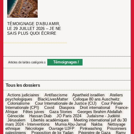
TÉMOIGNAGE D’ABU AMIR,
LE 29 JUILLET 2026 – JE NE
SAIS PLUS QUOI ÉCRIRE
Témoignages
Articles de la/des catégorie.s
Tous les dossiers
Actions judiciaires
Antifascisme
Apartheid israélien
Ateliers
psychologiques
BlackLivesMatter
Colloque 80 ans Auschwitz
Colonialisme
Cour Internationale de Justice (CIJ)
Cour Pénale
Internationale (CPI)
Covid
Diaspora
Droit international
France-
Afrique
Fêtes juives
Gaza Stories
Georges Ibrahim Abdallah
Génocide
Hassan Diab
JO Paris 2024
Judaïsme - Judéité
Jérusalem
Libertés académiques
Meeting international juif du 30
mars 2024 - Interventions
Mumia Abu-Jamal
Nakba
Nettoyage
ethnique
Nécrologie
Ouvrage UJFP
Pinkwashing
Prisonniers
palestiniens
Proposition de loi Yadan
Pépinière de Gaza
Ramy